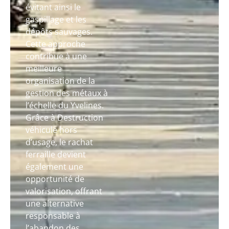
évitant ainsi le
gaspillage et les
dépôts sauvages.
Cette approche
contribue à une
meilleure
organisation de la
gestion des métaux à
l’échelle du Yvelines.
Grâce à Destruction
véhicule hors
d’usage, le rachat
ferraille devient
également une
opportunité de
valorisation, offrant
une alternative
responsable à
l’abandon des