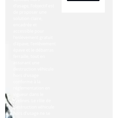
d’usage, l’objectif est
de proposer une
solution claire,
encadrée et
accessible pour
l’enlèvement gratuit
d’épave, l’enlèvement
épave et le débarras
ferraille, tout en
assurant une
destruction véhicule
hors d’usage
conforme à la
réglementation en
vigueur dans le
Yvelines. Le rôle de
Destruction véhicule
hors d’usage ne se