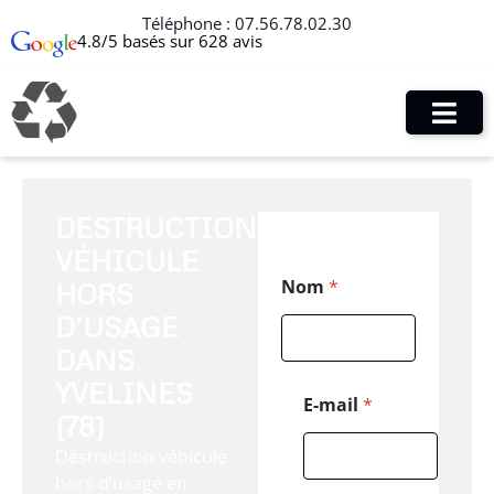
Téléphone :
07.56.78.02.30
4.8/5 basés sur 628 avis
DESTRUCTION
VÉHICULE
E
Nom
*
HORS
-
m
D’USAGE
a
i
DANS
l
YVELINES
N
E-mail
*
o
(78)
m
Destruction véhicule
*
hors d’usage en