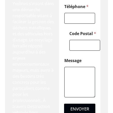
Yvelines s’inscrit dans
Téléphone
*
une démarche
responsable visant à
faciliter la gestion des
déchets métalliques
Code Postal
*
et des véhicules hors
d’usage. Le recyclage
ferraille répond
aujourd’hui à des
enjeux
Message
environnementaux
majeurs, mais aussi à
des besoins très
concrets pour les
particuliers comme
pour les
professionnels. À
travers Destruction
ENVOYER
véhicule hors