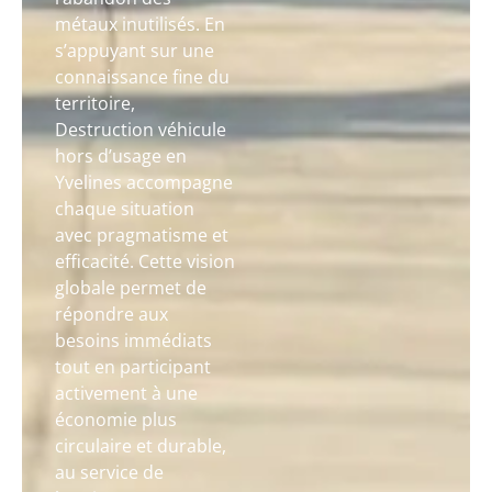
métaux inutilisés. En
s’appuyant sur une
connaissance fine du
territoire,
Destruction véhicule
hors d’usage en
Yvelines accompagne
chaque situation
avec pragmatisme et
efficacité. Cette vision
globale permet de
répondre aux
besoins immédiats
tout en participant
activement à une
économie plus
circulaire et durable,
au service de