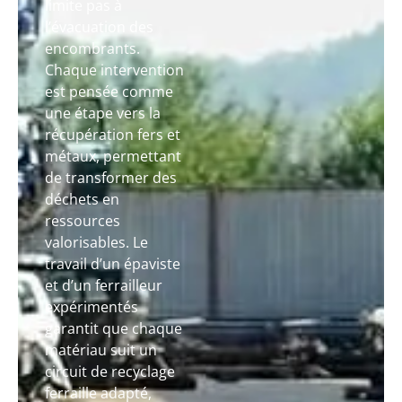
limite pas à
l’évacuation des
encombrants.
Chaque intervention
est pensée comme
une étape vers la
récupération fers et
métaux, permettant
de transformer des
déchets en
ressources
valorisables. Le
travail d’un épaviste
et d’un ferrailleur
expérimentés
garantit que chaque
matériau suit un
circuit de recyclage
ferraille adapté,