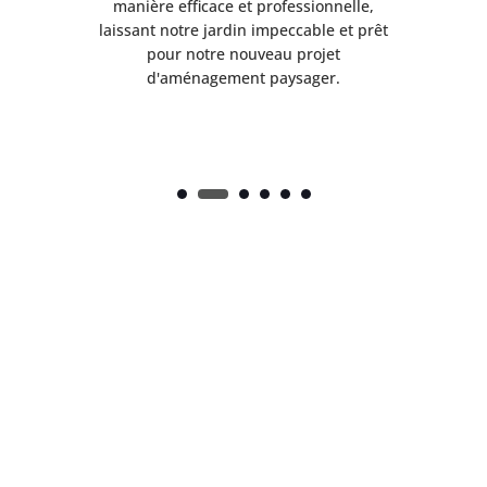
manière efficace et professionnelle,
êt
laissant notre jardin impeccable et prêt
l
pour notre nouveau projet
d'aménagement paysager.
P