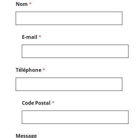
Nom
*
o
s
t
a
l
*
E-mail
*
N
o
m
Téléphone
*
Code Postal
*
Message