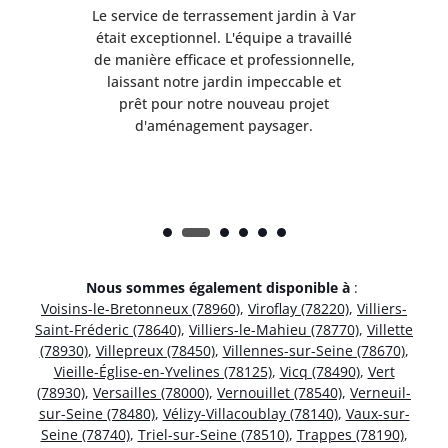
à Var
Le service de terrassement jardin à Var
Le s
illé
était exceptionnel. L'équipe a travaillé
éta
lle,
de manière efficace et professionnelle,
de 
et
laissant notre jardin impeccable et
l
t
prêt pour notre nouveau projet
d'aménagement paysager.
Nous sommes également disponible à
:
Voisins-le-Bretonneux (78960)
,
Viroflay (78220)
,
Villiers-
Saint-Fréderic (78640)
,
Villiers-le-Mahieu (78770)
,
Villette
(78930)
,
Villepreux (78450)
,
Villennes-sur-Seine (78670)
,
Vieille-Église-en-Yvelines (78125)
,
Vicq (78490)
,
Vert
(78930)
,
Versailles (78000)
,
Vernouillet (78540)
,
Verneuil-
sur-Seine (78480)
,
Vélizy-Villacoublay (78140)
,
Vaux-sur-
Seine (78740)
,
Triel-sur-Seine (78510)
,
Trappes (78190)
,