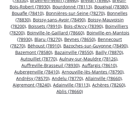
(78530)
,
Brueil-en-Vexin (78440)
,
Bréval (78980)
,
Breuil-
Bois-Robert (78930)
,
Bourdonné (78113)
,
Bougival (78380)
,
Bouafle (78410)
,
Bonnières-sur-Seine (78270)
,
Bonnelles
(78830)
,
Boissy-sans-Avoir (78490)
,
Boissy-Mauvoisin
(78200)
,
Boissets (78910)
,
Bois-d’Arcy (78390)
,
Boinvilliers
(78200)
,
Boinville-le-Gaillard (78660)
,
Boinville-en-Mantois
(78930)
,
Blaru (78270)
,
Beynes (78650)
,
Bennecourt
(78270)
,
Béhoust (78910)
,
Bazoches-sur-Guyonne (78490)
,
Bazemont (78580)
,
Bazainville (78550)
,
Bailly (78870)
,
Autouillet (78770)
,
Aulnay-sur-Mauldre (78126)
,
Auffreville-Brasseuil (78930)
,
Auffargis (78610)
,
Aubergenville (78410)
,
Arnouville-lès-Mantes (78790)
,
Andrésy (78570)
,
Andelu (78770)
,
Allainville (78660)
,
Aigremont (78240)
,
Adainville (78113)
,
Achères (78260)
,
Ablis (78660)