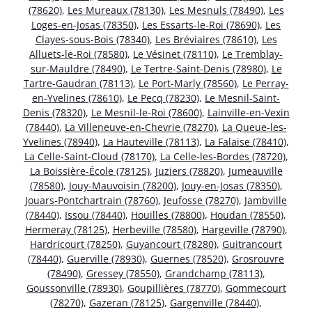
(78620)
,
Les Mureaux (78130)
,
Les Mesnuls (78490)
,
Les
Loges-en-Josas (78350)
,
Les Essarts-le-Roi (78690)
,
Les
Clayes-sous-Bois (78340)
,
Les Bréviaires (78610)
,
Les
Alluets-le-Roi (78580)
,
Le Vésinet (78110)
,
Le Tremblay-
sur-Mauldre (78490)
,
Le Tertre-Saint-Denis (78980)
,
Le
Tartre-Gaudran (78113)
,
Le Port-Marly (78560)
,
Le Perray-
en-Yvelines (78610)
,
Le Pecq (78230)
,
Le Mesnil-Saint-
Denis (78320)
,
Le Mesnil-le-Roi (78600)
,
Lainville-en-Vexin
(78440)
,
La Villeneuve-en-Chevrie (78270)
,
La Queue-les-
Yvelines (78940)
,
La Hauteville (78113)
,
La Falaise (78410)
,
La Celle-Saint-Cloud (78170)
,
La Celle-les-Bordes (78720)
,
La Boissière-École (78125)
,
Juziers (78820)
,
Jumeauville
(78580)
,
Jouy-Mauvoisin (78200)
,
Jouy-en-Josas (78350)
,
Jouars-Pontchartrain (78760)
,
Jeufosse (78270)
,
Jambville
(78440)
,
Issou (78440)
,
Houilles (78800)
,
Houdan (78550)
,
Hermeray (78125)
,
Herbeville (78580)
,
Hargeville (78790)
,
Hardricourt (78250)
,
Guyancourt (78280)
,
Guitrancourt
(78440)
,
Guerville (78930)
,
Guernes (78520)
,
Grosrouvre
(78490)
,
Gressey (78550)
,
Grandchamp (78113)
,
Goussonville (78930)
,
Goupillières (78770)
,
Gommecourt
(78270)
,
Gazeran (78125)
,
Gargenville (78440)
,