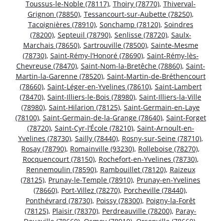
Toussus-le-Noble (78117)
,
Thoiry (78770)
,
Thiverval-
Grignon (78850)
,
Tessancourt-sur-Aubette (78250)
,
Tacoignières (78910)
,
Sonchamp (78120)
,
Soindres
(78200)
,
Septeuil (78790)
,
Senlisse (78720)
,
Saulx-
Marchais (78650)
,
Sartrouville (78500)
,
Sainte-Mesme
(78730)
,
Saint-Rémy-l’Honoré (78690)
,
Saint-Rémy-lès-
Chevreuse (78470)
,
Saint-Nom-la-Bretêche (78860)
,
Saint-
Martin-la-Garenne (78520)
,
Saint-Martin-de-Bréthencourt
(78660)
,
Saint-Léger-en-Yvelines (78610)
,
Saint-Lambert
(78470)
,
Saint-Illiers-le-Bois (78980)
,
Saint-Illiers-la-Ville
(78980)
,
Saint-Hilarion (78125)
,
Saint-Germain-en-Laye
(78100)
,
Saint-Germain-de-la-Grange (78640)
,
Saint-Forget
(78720)
,
Saint-Cyr-l’École (78210)
,
Saint-Arnoult-en-
Yvelines (78730)
,
Sailly (78440)
,
Rosny-sur-Seine (78710)
,
Rosay (78790)
,
Romainville (93230)
,
Rolleboise (78270)
,
Rocquencourt (78150)
,
Rochefort-en-Yvelines (78730)
,
Rennemoulin (78590)
,
Rambouillet (78120)
,
Raizeux
(78125)
,
Prunay-le-Temple (78910)
,
Prunay-en-Yvelines
(78660)
,
Port-Villez (78270)
,
Porcheville (78440)
,
Ponthévrard (78730)
,
Poissy (78300)
,
Poigny-la-Forêt
(78125)
,
Plaisir (78370)
,
Perdreauville (78200)
,
Paray-