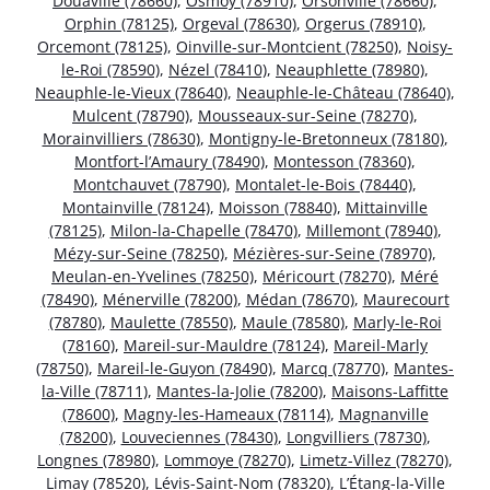
Douaville (78660)
,
Osmoy (78910)
,
Orsonville (78660)
,
Orphin (78125)
,
Orgeval (78630)
,
Orgerus (78910)
,
Orcemont (78125)
,
Oinville-sur-Montcient (78250)
,
Noisy-
le-Roi (78590)
,
Nézel (78410)
,
Neauphlette (78980)
,
Neauphle-le-Vieux (78640)
,
Neauphle-le-Château (78640)
,
Mulcent (78790)
,
Mousseaux-sur-Seine (78270)
,
Morainvilliers (78630)
,
Montigny-le-Bretonneux (78180)
,
Montfort-l’Amaury (78490)
,
Montesson (78360)
,
Montchauvet (78790)
,
Montalet-le-Bois (78440)
,
Montainville (78124)
,
Moisson (78840)
,
Mittainville
(78125)
,
Milon-la-Chapelle (78470)
,
Millemont (78940)
,
Mézy-sur-Seine (78250)
,
Mézières-sur-Seine (78970)
,
Meulan-en-Yvelines (78250)
,
Méricourt (78270)
,
Méré
(78490)
,
Ménerville (78200)
,
Médan (78670)
,
Maurecourt
(78780)
,
Maulette (78550)
,
Maule (78580)
,
Marly-le-Roi
(78160)
,
Mareil-sur-Mauldre (78124)
,
Mareil-Marly
(78750)
,
Mareil-le-Guyon (78490)
,
Marcq (78770)
,
Mantes-
la-Ville (78711)
,
Mantes-la-Jolie (78200)
,
Maisons-Laffitte
(78600)
,
Magny-les-Hameaux (78114)
,
Magnanville
(78200)
,
Louveciennes (78430)
,
Longvilliers (78730)
,
Longnes (78980)
,
Lommoye (78270)
,
Limetz-Villez (78270)
,
Limay (78520)
,
Lévis-Saint-Nom (78320)
,
L’Étang-la-Ville