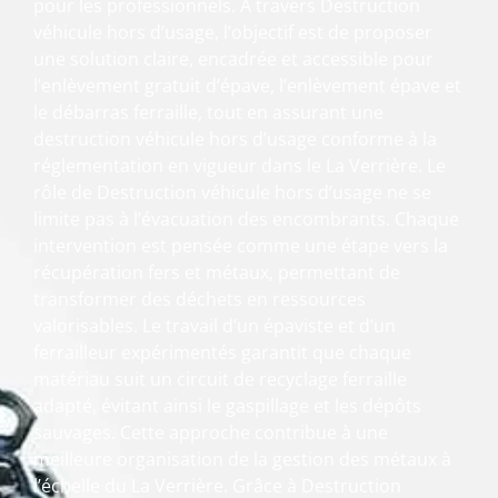
pour les professionnels. À travers Destruction
véhicule hors d’usage, l’objectif est de proposer
une solution claire, encadrée et accessible pour
l’enlèvement gratuit d’épave, l’enlèvement épave et
le débarras ferraille, tout en assurant une
destruction véhicule hors d’usage conforme à la
réglementation en vigueur dans le La Verrière. Le
rôle de Destruction véhicule hors d’usage ne se
limite pas à l’évacuation des encombrants. Chaque
intervention est pensée comme une étape vers la
récupération fers et métaux, permettant de
transformer des déchets en ressources
valorisables. Le travail d’un épaviste et d’un
ferrailleur expérimentés garantit que chaque
matériau suit un circuit de recyclage ferraille
adapté, évitant ainsi le gaspillage et les dépôts
sauvages. Cette approche contribue à une
meilleure organisation de la gestion des métaux à
l’échelle du La Verrière. Grâce à Destruction