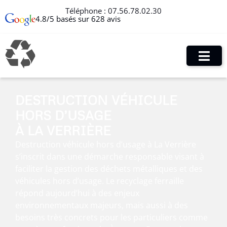
Téléphone :
07.56.78.02.30
4.8/5 basés sur 628 avis
DESTRUCTION VÉHICULE
HORS D’USAGE
À LA VERRIÈRE
Destruction véhicule hors d’usage à La Verrière
s’inscrit dans une démarche responsable visant à
faciliter la gestion des déchets métalliques et des
véhicules hors d’usage. Le recyclage ferraille
répond aujourd’hui à des enjeux
environnementaux majeurs, mais aussi à des
besoins très concrets pour les particuliers comme