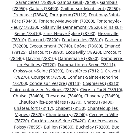
Garancières (78890)
,
Gambaiseuil (78490)
,
Gambais
(78950)
,
Galluis (78490)
,
Gaillon-sur-Montcient (78250)
,
Freneuse (78840)
,
Fourqueux (78112)
,
Fontenay-Saint-
Père (78440)
,
Fontenay-Mauvoisin (78200)
,
Fontenay-le-
Fleury (78330)
,
Follainville-Dennemont (78520)
,
Flins-sur-
Seine (78410)
,
Flins-Neuve-Église (78790)
,
Flexanville
(78910)
,
Flacourt (78200)
,
Feucherolles (78810)
,
Favrieux
(78200)
,
Évecquemont (78740)
,
Épône (78680)
,
Émancé
(78125)
,
Élancourt (78990)
,
Ecquevilly (78920)
,
Drocourt
(78440)
,
Davron (78810)
,
Dannemarie (78550)
,
Dampierre-
en-Yvelines (78720)
,
Dammartin-en-Serve (78111)
,
Croissy-sur-Seine (78290)
,
Crespières (78121)
,
Cravent
(78270)
,
Courgent (78790)
,
Conflans-Sainte-Honorine
(78700)
,
Condé-sur-Vesgre (78113)
,
Coignières (78310)
,
Clairefontaine-en-Yvelines (78120)
,
Civry-la-Forêt (78910)
,
Choisel (78460)
,
Chevreuse (78460)
,
Chavenay (78450)
,
Chaufour-lès-Bonnières (78270)
,
Chatou (78400)
,
Châteaufort (78117)
,
Chapet (78130)
,
Chanteloup-les-
Vignes (78570)
,
Chambourcy (78240)
,
Cernay-la-Ville
(78720)
,
Carrières-sur-Seine (78420)
,
Carrières-sous-
Poissy (78955)
,
Bullion (78830)
,
Buchelay (78200)
,
Buc