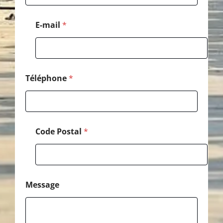
a
g
e
E-mail
*
E
-
m
a
i
l
Téléphone
*
C
o
d
e
Code Postal
*
Message