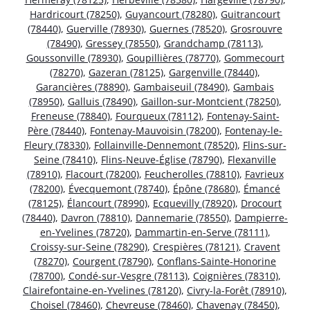
Hardricourt (78250)
,
Guyancourt (78280)
,
Guitrancourt
(78440)
,
Guerville (78930)
,
Guernes (78520)
,
Grosrouvre
(78490)
,
Gressey (78550)
,
Grandchamp (78113)
,
Goussonville (78930)
,
Goupillières (78770)
,
Gommecourt
(78270)
,
Gazeran (78125)
,
Gargenville (78440)
,
Garancières (78890)
,
Gambaiseuil (78490)
,
Gambais
(78950)
,
Galluis (78490)
,
Gaillon-sur-Montcient (78250)
,
Freneuse (78840)
,
Fourqueux (78112)
,
Fontenay-Saint-
Père (78440)
,
Fontenay-Mauvoisin (78200)
,
Fontenay-le-
Fleury (78330)
,
Follainville-Dennemont (78520)
,
Flins-sur-
Seine (78410)
,
Flins-Neuve-Église (78790)
,
Flexanville
(78910)
,
Flacourt (78200)
,
Feucherolles (78810)
,
Favrieux
(78200)
,
Évecquemont (78740)
,
Épône (78680)
,
Émancé
(78125)
,
Élancourt (78990)
,
Ecquevilly (78920)
,
Drocourt
(78440)
,
Davron (78810)
,
Dannemarie (78550)
,
Dampierre-
en-Yvelines (78720)
,
Dammartin-en-Serve (78111)
,
Croissy-sur-Seine (78290)
,
Crespières (78121)
,
Cravent
(78270)
,
Courgent (78790)
,
Conflans-Sainte-Honorine
(78700)
,
Condé-sur-Vesgre (78113)
,
Coignières (78310)
,
Clairefontaine-en-Yvelines (78120)
,
Civry-la-Forêt (78910)
,
Choisel (78460)
,
Chevreuse (78460)
,
Chavenay (78450)
,