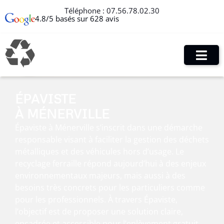
Téléphone :
07.56.78.02.30
4.8/5 basés sur 628 avis
ÉPAVISTE
À MÉNERVILLE
Épaviste à Ménerville s’inscrit dans une démarche
responsable visant à faciliter la gestion des déchets
métalliques et des véhicules hors d’usage. Le
recyclage ferraille répond aujourd’hui à des enjeux
environnementaux majeurs, mais aussi à des
besoins très concrets pour les particuliers comme
pour les professionnels. À travers Épaviste,
l’objectif est de proposer une solution claire,
encadrée et accessible pour l’enlèvement gratuit