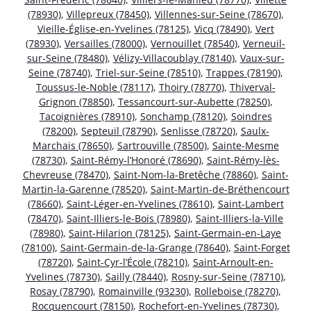
(78930)
,
Villepreux (78450)
,
Villennes-sur-Seine (78670)
,
Vieille-Église-en-Yvelines (78125)
,
Vicq (78490)
,
Vert
(78930)
,
Versailles (78000)
,
Vernouillet (78540)
,
Verneuil-
sur-Seine (78480)
,
Vélizy-Villacoublay (78140)
,
Vaux-sur-
Seine (78740)
,
Triel-sur-Seine (78510)
,
Trappes (78190)
,
Toussus-le-Noble (78117)
,
Thoiry (78770)
,
Thiverval-
Grignon (78850)
,
Tessancourt-sur-Aubette (78250)
,
Tacoignières (78910)
,
Sonchamp (78120)
,
Soindres
(78200)
,
Septeuil (78790)
,
Senlisse (78720)
,
Saulx-
Marchais (78650)
,
Sartrouville (78500)
,
Sainte-Mesme
(78730)
,
Saint-Rémy-l’Honoré (78690)
,
Saint-Rémy-lès-
Chevreuse (78470)
,
Saint-Nom-la-Bretêche (78860)
,
Saint-
Martin-la-Garenne (78520)
,
Saint-Martin-de-Bréthencourt
(78660)
,
Saint-Léger-en-Yvelines (78610)
,
Saint-Lambert
(78470)
,
Saint-Illiers-le-Bois (78980)
,
Saint-Illiers-la-Ville
(78980)
,
Saint-Hilarion (78125)
,
Saint-Germain-en-Laye
(78100)
,
Saint-Germain-de-la-Grange (78640)
,
Saint-Forget
(78720)
,
Saint-Cyr-l’École (78210)
,
Saint-Arnoult-en-
Yvelines (78730)
,
Sailly (78440)
,
Rosny-sur-Seine (78710)
,
Rosay (78790)
,
Romainville (93230)
,
Rolleboise (78270)
,
Rocquencourt (78150)
,
Rochefort-en-Yvelines (78730)
,