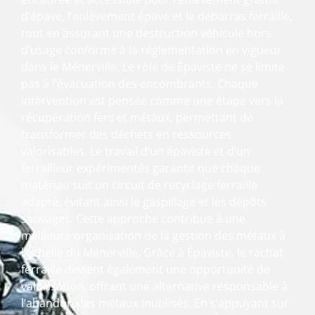
d’épave, l’enlèvement épave et le débarras ferraille,
tout en assurant une destruction véhicule hors
d’usage conforme à la réglementation en vigueur
dans le Ménerville. Le rôle de Épaviste ne se limite
pas à l’évacuation des encombrants. Chaque
intervention est pensée comme une étape vers la
récupération fers et métaux, permettant de
transformer des déchets en ressources
valorisables. Le travail d’un épaviste et d’un
ferrailleur expérimentés garantit que chaque
matériau suit un circuit de recyclage ferraille
adapté, évitant ainsi le gaspillage et les dépôts
sauvages. Cette approche contribue à une
meilleure organisation de la gestion des métaux à
l’échelle du Ménerville. Grâce à Épaviste, le rachat
ferraille devient également une opportunité de
valorisation, offrant une alternative responsable à
l’abandon des métaux inutilisés. En s’appuyant sur