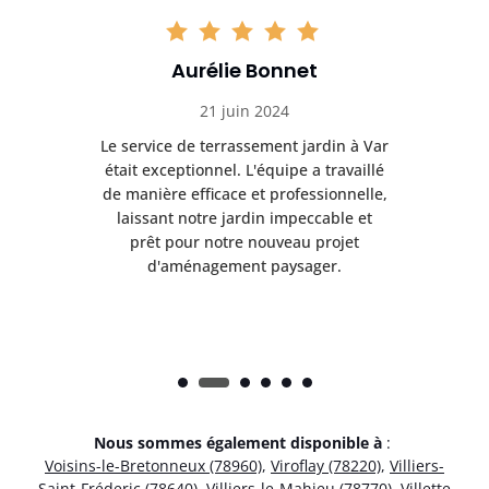
Aurélie Bonnet
21 juin 2024
à Var
Le service de terrassement jardin à Var
Le s
illé
était exceptionnel. L'équipe a travaillé
éta
lle,
de manière efficace et professionnelle,
de 
et
laissant notre jardin impeccable et
l
t
prêt pour notre nouveau projet
d'aménagement paysager.
Nous sommes également disponible à
:
Voisins-le-Bretonneux (78960)
,
Viroflay (78220)
,
Villiers-
Saint-Fréderic (78640)
,
Villiers-le-Mahieu (78770)
,
Villette