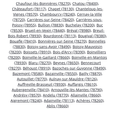
Chaufour-lès-Bonnières (78270)
,
Chatou (78400)
,
Châteaufort (78117)
,
Chapet (78130)
,
Chanteloup-les-
Vignes (78570)
,
Chambourcy (78240)
,
Cernay-la-Ville
(78720)
,
Carrières-sur-Seine (78420)
,
Carrières-sous-
Poissy (78955)
,
Bullion (78830)
,
Buchelay (78200)
,
Buc
(78530)
,
Brueil-en-Vexin (78440)
,
Bréval (78980)
,
Breuil-
Bois-Robert (78930)
,
Bourdonné (78113)
,
Bougival (78380)
,
Bouafle (78410)
,
Bonnières-sur-Seine (78270)
,
Bonnelles
(78830)
,
Boissy-sans-Avoir (78490)
,
Boissy-Mauvoisin
(78200)
,
Boissets (78910)
,
Bois-d’Arcy (78390)
,
Boinvilliers
(78200)
,
Boinville-le-Gaillard (78660)
,
Boinville-en-Mantois
(78930)
,
Blaru (78270)
,
Beynes (78650)
,
Bennecourt
(78270)
,
Béhoust (78910)
,
Bazoches-sur-Guyonne (78490)
,
Bazemont (78580)
,
Bazainville (78550)
,
Bailly (78870)
,
Autouillet (78770)
,
Aulnay-sur-Mauldre (78126)
,
Auffreville-Brasseuil (78930)
,
Auffargis (78610)
,
Aubergenville (78410)
,
Arnouville-lès-Mantes (78790)
,
Andrésy (78570)
,
Andelu (78770)
,
Allainville (78660)
,
Aigremont (78240)
,
Adainville (78113)
,
Achères (78260)
,
Ablis (78660)