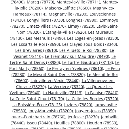
(78490)
,
Marcq (78770)
,
Mantes-la-Ville (78711)
,
Mantes-
la-Jolie (78200)
,
Maisons-Laffitte (78600)
,
Magny-les-
Hameaux (78114)
,
Magnanville (78200)
,
Louveciennes
(78430)
,
Longvilliers (78730)
,
Longnes (78980)
,
Lommoye
(78270)
,
Limetz-Villez (78270)
,
Limay (78520)
,
Lévis-Saint-
Nom (78320)
,
L’Étang-la-Ville (78620)
,
Les Mureaux
(78130)
,
Les Mesnuls (78490)
,
Les Loges-en-Josas (78350)
,
Les Essarts-le-Roi (78690)
,
Les Clayes-sous-Bois (78340)
,
Les Bréviaires (78610)
,
Les Alluets-le-Roi (78580)
,
Le
Vésinet (78110)
,
Le Tremblay-sur-Mauldre (78490)
,
Le
Tertre-Saint-Denis (78980)
,
Le Tartre-Gaudran (78113)
,
Le
Port-Marly (78560)
,
Le Perray-en-Yvelines (78610)
,
Le Pecq
(78230)
,
Le Mesnil-Saint-Denis (78320)
,
Le Mesnil-le-Roi
(78600)
,
Lainville-en-Vexin (78440)
,
La Villeneuve-en-
Chevrie (78270)
,
La Verrière (78320)
,
La Queue-les-
Yvelines (78940)
,
La Hauteville (78113)
,
La Falaise (78410)
,
La Celle-Saint-Cloud (78170)
,
La Celle-les-Bordes (78720)
,
La Boissière-École (78125)
,
Juziers (78820)
,
Jumeauville
(78580)
,
Jouy-Mauvoisin (78200)
,
Jouy-en-Josas (78350)
,
Jouars-Pontchartrain (78760)
,
Jeufosse (78270)
,
Jambville
(78440)
,
Issou (78440)
,
Houilles (78800)
,
Houdan (78550)
,
Hermeray (78125)
,
Herbeville (78580)
,
Hargeville (78790)
,