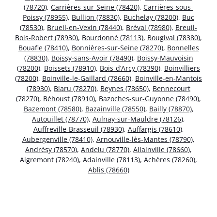
(78720)
,
Carrières-sur-Seine (78420)
,
Carrières-sous-
Poissy (78955)
,
Bullion (78830)
,
Buchelay (78200)
,
Buc
(78530)
,
Brueil-en-Vexin (78440)
,
Bréval (78980)
,
Breuil-
Bois-Robert (78930)
,
Bourdonné (78113)
,
Bougival (78380)
,
Bouafle (78410)
,
Bonnières-sur-Seine (78270)
,
Bonnelles
(78830)
,
Boissy-sans-Avoir (78490)
,
Boissy-Mauvoisin
(78200)
,
Boissets (78910)
,
Bois-d’Arcy (78390)
,
Boinvilliers
(78200)
,
Boinville-le-Gaillard (78660)
,
Boinville-en-Mantois
(78930)
,
Blaru (78270)
,
Beynes (78650)
,
Bennecourt
(78270)
,
Béhoust (78910)
,
Bazoches-sur-Guyonne (78490)
,
Bazemont (78580)
,
Bazainville (78550)
,
Bailly (78870)
,
Autouillet (78770)
,
Aulnay-sur-Mauldre (78126)
,
Auffreville-Brasseuil (78930)
,
Auffargis (78610)
,
Aubergenville (78410)
,
Arnouville-lès-Mantes (78790)
,
Andrésy (78570)
,
Andelu (78770)
,
Allainville (78660)
,
Aigremont (78240)
,
Adainville (78113)
,
Achères (78260)
,
Ablis (78660)