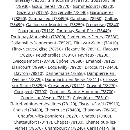
Gressey (78550)
,
Grandchamp (78113)
,
Goussonville
(78930)
,
Goupillières (78770)
,
Gommecourt (78270)
,
Gazeran (78125)
,
Gargenville (78440)
,
Garancières
(78890)
,
Gambaiseuil (78490)
,
Gambais (78950)
,
Galluis
(78490)
,
Gaillon-sur-Montcient (78250)
,
Freneuse (78840)
,
Fourqueux (78112)
,
Fontenay-Saint-Père (78440)
,
Fontenay-Mauvoisin (78200)
,
Fontenay-le-Fleury (78330)
,
Follainville-Dennemont (78520)
,
Flins-sur-Seine (78410)
,
Flins-Neuve-Église (78790)
,
Flexanville (78910)
,
Flacourt
(78200)
,
Feucherolles (78810)
,
Favrieux (78200)
,
Évecquemont (78740)
,
Épône (78680)
,
Émancé (78125)
,
Élancourt (78990)
,
Ecquevilly (78920)
,
Drocourt (78440)
,
Davron (78810)
,
Dannemarie (78550)
,
Dampierre-en-
Yvelines (78720)
,
Dammartin-en-Serve (78111)
,
Croissy-
sur-Seine (78290)
,
Crespières (78121)
,
Cravent (78270)
,
Courgent (78790)
,
Conflans-Sainte-Honorine (78700)
,
Condé-sur-Vesgre (78113)
,
Coignières (78310)
,
Clairefontaine-en-Yvelines (78120)
,
Civry-la-Forêt (78910)
,
Choisel (78460)
,
Chevreuse (78460)
,
Chavenay (78450)
,
Chaufour-lès-Bonnières (78270)
,
Chatou (78400)
,
Châteaufort (78117)
,
Chapet (78130)
,
Chanteloup-les-
Vignes (78570)
,
Chambourcy (78240)
,
Cernay-la-Ville