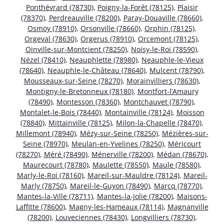
Ponthévrard (78730)
,
Poigny-la-Forêt (78125)
,
Plaisir
(78370)
,
Perdreauville (78200)
,
Paray-Douaville (78660)
,
Osmoy (78910)
,
Orsonville (78660)
,
Orphin (78125)
,
Orgeval (78630)
,
Orgerus (78910)
,
Orcemont (78125)
,
Oinville-sur-Montcient (78250)
,
Noisy-le-Roi (78590)
,
Nézel (78410)
,
Neauphlette (78980)
,
Neauphle-le-Vieux
(78640)
,
Neauphle-le-Château (78640)
,
Mulcent (78790)
,
Mousseaux-sur-Seine (78270)
,
Morainvilliers (78630)
,
Montigny-le-Bretonneux (78180)
,
Montfort-l’Amaury
(78490)
,
Montesson (78360)
,
Montchauvet (78790)
,
Montalet-le-Bois (78440)
,
Montainville (78124)
,
Moisson
(78840)
,
Mittainville (78125)
,
Milon-la-Chapelle (78470)
,
Millemont (78940)
,
Mézy-sur-Seine (78250)
,
Mézières-sur-
Seine (78970)
,
Meulan-en-Yvelines (78250)
,
Méricourt
(78270)
,
Méré (78490)
,
Ménerville (78200)
,
Médan (78670)
,
Maurecourt (78780)
,
Maulette (78550)
,
Maule (78580)
,
Marly-le-Roi (78160)
,
Mareil-sur-Mauldre (78124)
,
Mareil-
Marly (78750)
,
Mareil-le-Guyon (78490)
,
Marcq (78770)
,
Mantes-la-Ville (78711)
,
Mantes-la-Jolie (78200)
,
Maisons-
Laffitte (78600)
,
Magny-les-Hameaux (78114)
,
Magnanville
(78200)
,
Louveciennes (78430)
,
Longvilliers (78730)
,