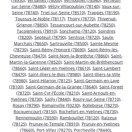
(78930)
,
Versailles (78000)
,
Vernouillet (78540)
,
Verneuil-
sur-Seine (78480)
,
Vélizy-Villacoublay (78140)
,
Vaux-sur-
Seine (78740)
,
Triel-sur-Seine (78510)
,
Trappes (78190)
,
Toussus-le-Noble (78117)
,
Thoiry (78770)
,
Thiverval-
Grignon (78850)
,
Tessancourt-sur-Aubette (78250)
,
Tacoignières (78910)
,
Sonchamp (78120)
,
Soindres
(78200)
,
Septeuil (78790)
,
Senlisse (78720)
,
Saulx-
Marchais (78650)
,
Sartrouville (78500)
,
Sainte-Mesme
(78730)
,
Saint-Rémy-l’Honoré (78690)
,
Saint-Rémy-lès-
Chevreuse (78470)
,
Saint-Nom-la-Bretêche (78860)
,
Saint-
Martin-la-Garenne (78520)
,
Saint-Martin-de-Bréthencourt
(78660)
,
Saint-Léger-en-Yvelines (78610)
,
Saint-Lambert
(78470)
,
Saint-Illiers-le-Bois (78980)
,
Saint-Illiers-la-Ville
(78980)
,
Saint-Hilarion (78125)
,
Saint-Germain-en-Laye
(78100)
,
Saint-Germain-de-la-Grange (78640)
,
Saint-Forget
(78720)
,
Saint-Cyr-l’École (78210)
,
Saint-Arnoult-en-
Yvelines (78730)
,
Sailly (78440)
,
Rosny-sur-Seine (78710)
,
Rosay (78790)
,
Romainville (93230)
,
Rolleboise (78270)
,
Rocquencourt (78150)
,
Rochefort-en-Yvelines (78730)
,
Rennemoulin (78590)
,
Rambouillet (78120)
,
Raizeux
(78125)
,
Prunay-le-Temple (78910)
,
Prunay-en-Yvelines
(78660)
,
Port-Villez (78270)
,
Porcheville (78440)
,