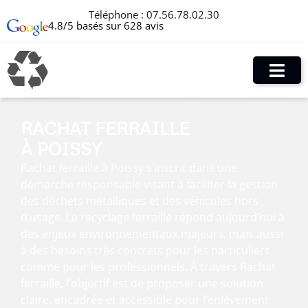
Téléphone :
07.56.78.02.30
4.8/5 basés sur 628 avis
RACHAT FERRAILLE
À POISSY
Rachat ferraille à Poissy s’inscrit dans une
démarche responsable visant à faciliter la gestion
des déchets métalliques et des véhicules hors
d’usage. Le recyclage ferraille répond aujourd’hui à
des enjeux environnementaux majeurs, mais aussi
à des besoins très concrets pour les particuliers
comme pour les professionnels. À travers Rachat
ferraille, l’objectif est de proposer une solution
claire, encadrée et accessible pour l’enlèvement