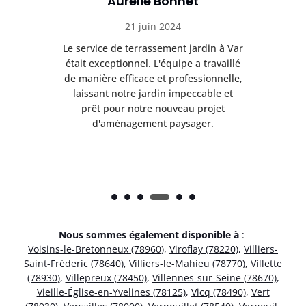
Aurélie Bonnet
21 juin 2024
à Var
Le service de terrassement jardin à Var
Le s
illé
était exceptionnel. L'équipe a travaillé
éta
lle,
de manière efficace et professionnelle,
de 
et
laissant notre jardin impeccable et
l
t
prêt pour notre nouveau projet
d'aménagement paysager.
Nous sommes également disponible à
:
Voisins-le-Bretonneux (78960)
,
Viroflay (78220)
,
Villiers-
Saint-Fréderic (78640)
,
Villiers-le-Mahieu (78770)
,
Villette
(78930)
,
Villepreux (78450)
,
Villennes-sur-Seine (78670)
,
Vieille-Église-en-Yvelines (78125)
,
Vicq (78490)
,
Vert