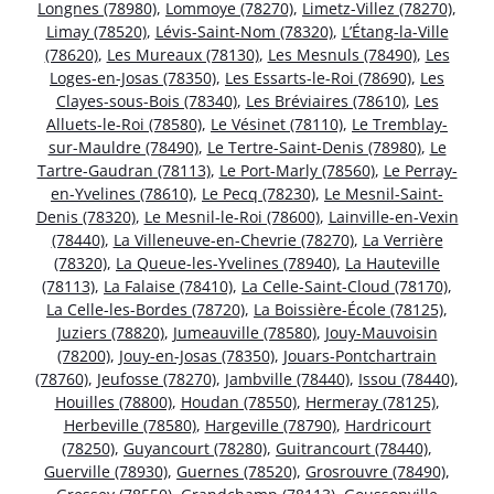
Longnes (78980)
,
Lommoye (78270)
,
Limetz-Villez (78270)
,
Limay (78520)
,
Lévis-Saint-Nom (78320)
,
L’Étang-la-Ville
(78620)
,
Les Mureaux (78130)
,
Les Mesnuls (78490)
,
Les
Loges-en-Josas (78350)
,
Les Essarts-le-Roi (78690)
,
Les
Clayes-sous-Bois (78340)
,
Les Bréviaires (78610)
,
Les
Alluets-le-Roi (78580)
,
Le Vésinet (78110)
,
Le Tremblay-
sur-Mauldre (78490)
,
Le Tertre-Saint-Denis (78980)
,
Le
Tartre-Gaudran (78113)
,
Le Port-Marly (78560)
,
Le Perray-
en-Yvelines (78610)
,
Le Pecq (78230)
,
Le Mesnil-Saint-
Denis (78320)
,
Le Mesnil-le-Roi (78600)
,
Lainville-en-Vexin
(78440)
,
La Villeneuve-en-Chevrie (78270)
,
La Verrière
(78320)
,
La Queue-les-Yvelines (78940)
,
La Hauteville
(78113)
,
La Falaise (78410)
,
La Celle-Saint-Cloud (78170)
,
La Celle-les-Bordes (78720)
,
La Boissière-École (78125)
,
Juziers (78820)
,
Jumeauville (78580)
,
Jouy-Mauvoisin
(78200)
,
Jouy-en-Josas (78350)
,
Jouars-Pontchartrain
(78760)
,
Jeufosse (78270)
,
Jambville (78440)
,
Issou (78440)
,
Houilles (78800)
,
Houdan (78550)
,
Hermeray (78125)
,
Herbeville (78580)
,
Hargeville (78790)
,
Hardricourt
(78250)
,
Guyancourt (78280)
,
Guitrancourt (78440)
,
Guerville (78930)
,
Guernes (78520)
,
Grosrouvre (78490)
,