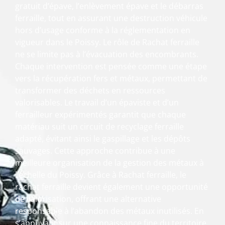
gratuit d’épave, l’enlèvement épave et le débarras
ferraille, tout en assurant une destruction véhicule
hors d’usage conforme à la réglementation en
vigueur dans le Poissy. Le rôle de Rachat ferraille
ne se limite pas à l’évacuation des encombrants.
Chaque intervention est pensée comme une étape
vers la récupération fers et métaux, permettant de
transformer des déchets en ressources
valorisables. Le travail d’un épaviste et d’un
ferrailleur expérimentés garantit que chaque
matériau suit un circuit de recyclage ferraille
adapté, évitant ainsi le gaspillage et les dépôts
sauvages. Cette approche contribue à une
meilleure organisation de la gestion des métaux à
l’échelle du Poissy. Grâce à Rachat ferraille, le
rachat ferraille devient également une opportunité
de valorisation, offrant une alternative
responsable à l’abandon des métaux inutilisés. En
s’appuyant sur une connaissance fine du territoire,