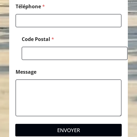
p
h
Téléphone
*
o
n
e
Code Postal
*
Message
ENVOYER