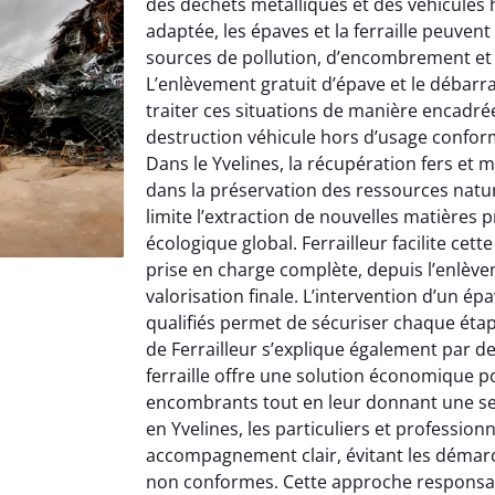
des déchets métalliques et des véhicules 
adaptée, les épaves et la ferraille peuve
sources de pollution, d’encombrement et
L’enlèvement gratuit d’épave et le débarra
traiter ces situations de manière encadré
destruction véhicule hors d’usage confo
Dans le Yvelines, la récupération fers et 
dans la préservation des ressources natur
limite l’extraction de nouvelles matières p
écologique global. Ferrailleur facilite ce
prise en charge complète, depuis l’enlève
valorisation finale. L’intervention d’un épa
qualifiés permet de sécuriser chaque éta
de Ferrailleur s’explique également par de
ferraille offre une solution économique 
encombrants tout en leur donnant une sec
en Yvelines, les particuliers et profession
accompagnement clair, évitant les démarc
non conformes. Cette approche responsab