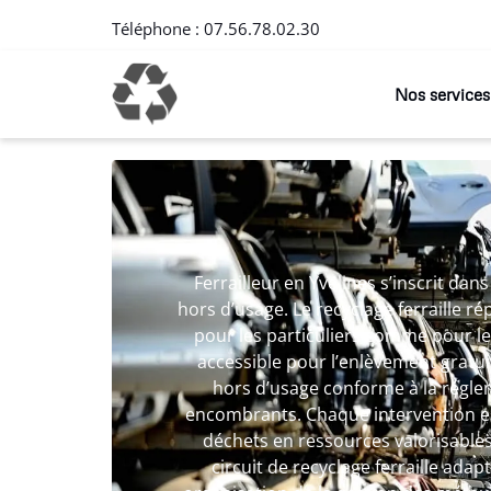
Téléphone :
07.56.78.02.30
Nos services
Ferrailleur en Yvelines s’inscrit da
hors d’usage. Le recyclage ferraille 
pour les particuliers comme pour les
accessible pour l’enlèvement gratui
hors d’usage conforme à la régleme
encombrants. Chaque intervention e
déchets en ressources valorisables.
circuit de recyclage ferraille ada