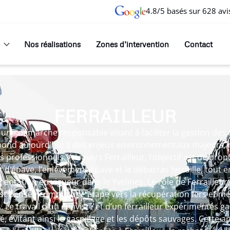
4.8/5 basés sur 628 avi
Nos réalisations
Zones d’intervention
Contact
FERRAILLEUR
ns une démarche responsable visant à faciliter la gestion des
répond aujourd’hui à des enjeux environnementaux majeurs, 
 professionnels. À travers Ferrailleur, l’objectif est de prop
t d’épave, l’enlèvement épave et le débarras ferraille, tout 
ntation en vigueur dans le Yvelines. Le rôle de Ferrailleur 
st pensée comme une étape vers la récupération fers et mé
 Le travail d’un épaviste et d’un ferrailleur expérimentés 
pté, évitant ainsi le gaspillage et les dépôts sauvages. Cette