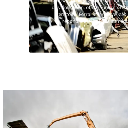
organisation de la gestion des métaux 
de valorisation, offrant une altern
territoire, Ferrailleur en Yvelin
répondre aux besoins immédiat