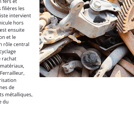
 fers et
filières les
iste intervient
hicule hors
est ensuite
on et le
 rôle central
ecyclage
e rachat
 matériaux,
Ferrailleur,
risation
ines de
s métalliques,
e du