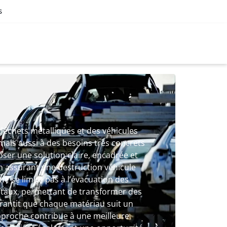
s
 déchets métalliques et des véhicules
mais aussi à des besoins très concrets
oser une solution claire, encadrée et
en assurant une destruction véhicule
ne se limite pas à l’évacuation des
taux, permettant de transformer des
garantit que chaque matériau suit un
 approche contribue à une meilleure