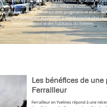
à l’échelle du Yvelines. Grâce à Ferrailleur, le rachat ferr
ative responsable à l’abandon des métaux inutilisés. En s’a
es accompagne chaque situation avec pragmatisme et efficaci
s tout en participant activement à une économie plus circul
l’environnement et des habitants du Yvelines.
Les bénéfices de une 
Ferrailleur
Ferrailleur en Yvelines répond à une nécess