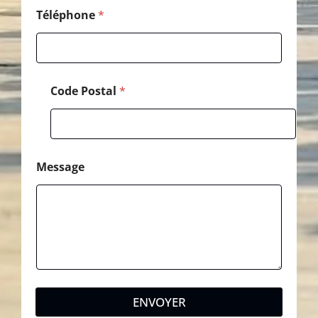
i
l
Téléphone
*
Code Postal
*
Message
ENVOYER