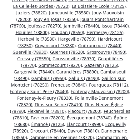
La Celle-les-Bordes (78720)
,
La Boissière-École (78125)
,
Juziers (78820)
,
Jumeauville (78580)
,
Jouy-Mauvoisin
(78200)
,
Jouy-en-Josas (78350)
,
Jouars-Pontchartrain
(78760)
,
Jeufosse (78270)
,
Jambville (78440)
,
Issou (78440)
,
Houilles (78800)
,
Houdan (78550)
,
Hermeray (78125)
,
Herbeville (78580)
,
Hargeville (78790)
,
Hardricourt
(78250)
,
Guyancourt (78280)
,
Guitrancourt (78440)
,
Guerville (78930)
,
Guernes (78520)
,
Grosrouvre (78490)
,
Gressey (78550)
,
Goussonville (78930)
,
Goupillières
(78770)
,
Gommecourt (78270)
,
Gazeran (78125)
,
Gargenville (78440)
,
Garancières (78890)
,
Gambaiseuil
(78490)
,
Gambais (78950)
,
Galluis (78490)
,
Gaillon-sur-
Montcient (78250)
,
Freneuse (78840)
,
Fourqueux (78112)
,
Fontenay-Saint-Père (78440)
,
Fontenay-Mauvoisin (78200)
,
Fontenay-le-Fleury (78330)
,
Follainville-Dennemont
(78520)
,
Flins-sur-Seine (78410)
,
Flins-Neuve-Église
(78790)
,
Flexanville (78910)
,
Flacourt (78200)
,
Feucherolles
(78810)
,
Favrieux (78200)
,
Évecquemont (78740)
,
Épône
(78680)
,
Émancé (78125)
,
Élancourt (78990)
,
Ecquevilly
(78920)
,
Drocourt (78440)
,
Davron (78810)
,
Dannemarie
(78550)
,
Dampierre-en-Yvelines (78720)
,
Dammartin-en-