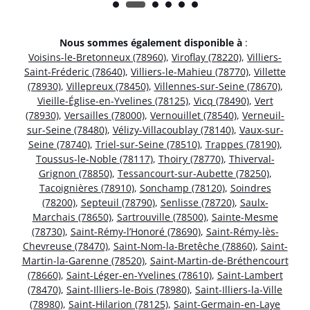
Nous sommes également disponible à
:
Voisins-le-Bretonneux (78960)
,
Viroflay (78220)
,
Villiers-
Saint-Fréderic (78640)
,
Villiers-le-Mahieu (78770)
,
Villette
(78930)
,
Villepreux (78450)
,
Villennes-sur-Seine (78670)
,
Vieille-Église-en-Yvelines (78125)
,
Vicq (78490)
,
Vert
(78930)
,
Versailles (78000)
,
Vernouillet (78540)
,
Verneuil-
sur-Seine (78480)
,
Vélizy-Villacoublay (78140)
,
Vaux-sur-
Seine (78740)
,
Triel-sur-Seine (78510)
,
Trappes (78190)
,
Toussus-le-Noble (78117)
,
Thoiry (78770)
,
Thiverval-
Grignon (78850)
,
Tessancourt-sur-Aubette (78250)
,
Tacoignières (78910)
,
Sonchamp (78120)
,
Soindres
(78200)
,
Septeuil (78790)
,
Senlisse (78720)
,
Saulx-
Marchais (78650)
,
Sartrouville (78500)
,
Sainte-Mesme
(78730)
,
Saint-Rémy-l’Honoré (78690)
,
Saint-Rémy-lès-
Chevreuse (78470)
,
Saint-Nom-la-Bretêche (78860)
,
Saint-
Martin-la-Garenne (78520)
,
Saint-Martin-de-Bréthencourt
(78660)
,
Saint-Léger-en-Yvelines (78610)
,
Saint-Lambert
(78470)
,
Saint-Illiers-le-Bois (78980)
,
Saint-Illiers-la-Ville
(78980)
,
Saint-Hilarion (78125)
,
Saint-Germain-en-Laye