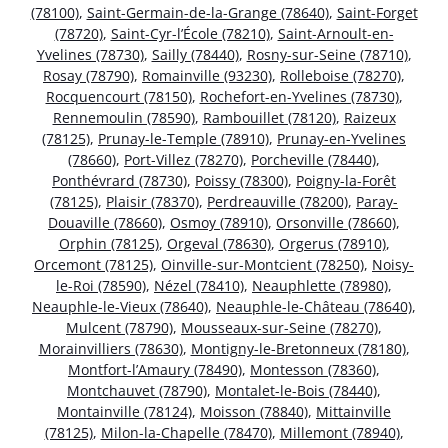
(78100)
,
Saint-Germain-de-la-Grange (78640)
,
Saint-Forget
(78720)
,
Saint-Cyr-l’École (78210)
,
Saint-Arnoult-en-
Yvelines (78730)
,
Sailly (78440)
,
Rosny-sur-Seine (78710)
,
Rosay (78790)
,
Romainville (93230)
,
Rolleboise (78270)
,
Rocquencourt (78150)
,
Rochefort-en-Yvelines (78730)
,
Rennemoulin (78590)
,
Rambouillet (78120)
,
Raizeux
(78125)
,
Prunay-le-Temple (78910)
,
Prunay-en-Yvelines
(78660)
,
Port-Villez (78270)
,
Porcheville (78440)
,
Ponthévrard (78730)
,
Poissy (78300)
,
Poigny-la-Forêt
(78125)
,
Plaisir (78370)
,
Perdreauville (78200)
,
Paray-
Douaville (78660)
,
Osmoy (78910)
,
Orsonville (78660)
,
Orphin (78125)
,
Orgeval (78630)
,
Orgerus (78910)
,
Orcemont (78125)
,
Oinville-sur-Montcient (78250)
,
Noisy-
le-Roi (78590)
,
Nézel (78410)
,
Neauphlette (78980)
,
Neauphle-le-Vieux (78640)
,
Neauphle-le-Château (78640)
,
Mulcent (78790)
,
Mousseaux-sur-Seine (78270)
,
Morainvilliers (78630)
,
Montigny-le-Bretonneux (78180)
,
Montfort-l’Amaury (78490)
,
Montesson (78360)
,
Montchauvet (78790)
,
Montalet-le-Bois (78440)
,
Montainville (78124)
,
Moisson (78840)
,
Mittainville
(78125)
,
Milon-la-Chapelle (78470)
,
Millemont (78940)
,