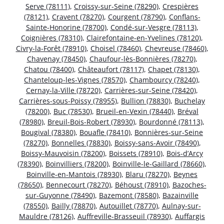
Serve (78111)
,
Croissy-sur-Seine (78290)
,
Crespières
(78121)
,
Cravent (78270)
,
Courgent (78790)
,
Conflans-
Sainte-Honorine (78700)
,
Condé-sur-Vesgre (78113)
,
Coignières (78310)
,
Clairefontaine-en-Yvelines (78120)
,
Civry-la-Forêt (78910)
,
Choisel (78460)
,
Chevreuse (78460)
,
Chavenay (78450)
,
Chaufour-lès-Bonnières (78270)
,
Chatou (78400)
,
Châteaufort (78117)
,
Chapet (78130)
,
Chanteloup-les-Vignes (78570)
,
Chambourcy (78240)
,
Cernay-la-Ville (78720)
,
Carrières-sur-Seine (78420)
,
Carrières-sous-Poissy (78955)
,
Bullion (78830)
,
Buchelay
(78200)
,
Buc (78530)
,
Brueil-en-Vexin (78440)
,
Bréval
(78980)
,
Breuil-Bois-Robert (78930)
,
Bourdonné (78113)
,
Bougival (78380)
,
Bouafle (78410)
,
Bonnières-sur-Seine
(78270)
,
Bonnelles (78830)
,
Boissy-sans-Avoir (78490)
,
Boissy-Mauvoisin (78200)
,
Boissets (78910)
,
Bois-d’Arcy
(78390)
,
Boinvilliers (78200)
,
Boinville-le-Gaillard (78660)
,
Boinville-en-Mantois (78930)
,
Blaru (78270)
,
Beynes
(78650)
,
Bennecourt (78270)
,
Béhoust (78910)
,
Bazoches-
sur-Guyonne (78490)
,
Bazemont (78580)
,
Bazainville
(78550)
,
Bailly (78870)
,
Autouillet (78770)
,
Aulnay-sur-
Mauldre (78126)
,
Auffreville-Brasseuil (78930)
,
Auffargis