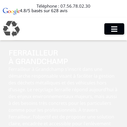
Téléphone :
07.56.78.02.30
4.8/5 basés sur 628 avis
FERRAILLEUR
À GRANDCHAMP
Ferrailleur à Grandchamp s’inscrit dans une
démarche responsable visant à faciliter la gestion
des déchets métalliques et des véhicules hors
d’usage. Le recyclage ferraille répond aujourd’hui à
des enjeux environnementaux majeurs, mais aussi
à des besoins très concrets pour les particuliers
comme pour les professionnels. À travers
Ferrailleur, l’objectif est de proposer une solution
claire, encadrée et accessible pour l’enlèvement