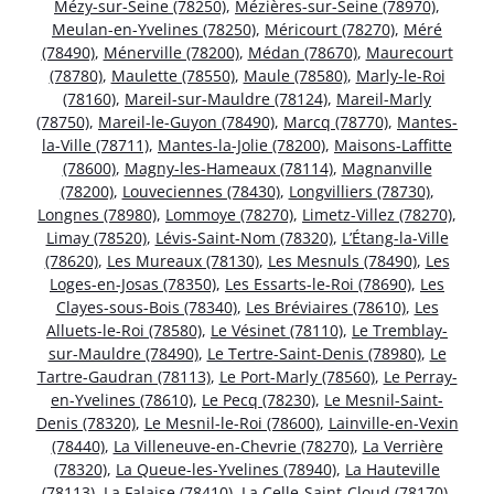
Mézy-sur-Seine (78250)
,
Mézières-sur-Seine (78970)
,
Meulan-en-Yvelines (78250)
,
Méricourt (78270)
,
Méré
(78490)
,
Ménerville (78200)
,
Médan (78670)
,
Maurecourt
(78780)
,
Maulette (78550)
,
Maule (78580)
,
Marly-le-Roi
(78160)
,
Mareil-sur-Mauldre (78124)
,
Mareil-Marly
(78750)
,
Mareil-le-Guyon (78490)
,
Marcq (78770)
,
Mantes-
la-Ville (78711)
,
Mantes-la-Jolie (78200)
,
Maisons-Laffitte
(78600)
,
Magny-les-Hameaux (78114)
,
Magnanville
(78200)
,
Louveciennes (78430)
,
Longvilliers (78730)
,
Longnes (78980)
,
Lommoye (78270)
,
Limetz-Villez (78270)
,
Limay (78520)
,
Lévis-Saint-Nom (78320)
,
L’Étang-la-Ville
(78620)
,
Les Mureaux (78130)
,
Les Mesnuls (78490)
,
Les
Loges-en-Josas (78350)
,
Les Essarts-le-Roi (78690)
,
Les
Clayes-sous-Bois (78340)
,
Les Bréviaires (78610)
,
Les
Alluets-le-Roi (78580)
,
Le Vésinet (78110)
,
Le Tremblay-
sur-Mauldre (78490)
,
Le Tertre-Saint-Denis (78980)
,
Le
Tartre-Gaudran (78113)
,
Le Port-Marly (78560)
,
Le Perray-
en-Yvelines (78610)
,
Le Pecq (78230)
,
Le Mesnil-Saint-
Denis (78320)
,
Le Mesnil-le-Roi (78600)
,
Lainville-en-Vexin
(78440)
,
La Villeneuve-en-Chevrie (78270)
,
La Verrière
(78320)
,
La Queue-les-Yvelines (78940)
,
La Hauteville
(78113)
,
La Falaise (78410)
,
La Celle-Saint-Cloud (78170)
,