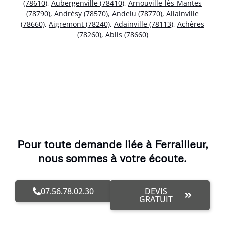
(78610)
,
Aubergenville (78410)
,
Arnouville-lès-Mantes
(78790)
,
Andrésy (78570)
,
Andelu (78770)
,
Allainville
(78660)
,
Aigremont (78240)
,
Adainville (78113)
,
Achères
(78260)
,
Ablis (78660)
Pour toute demande liée à Ferrailleur,
nous sommes à votre écoute.
07.56.78.02.30
DEVIS
GRATUIT