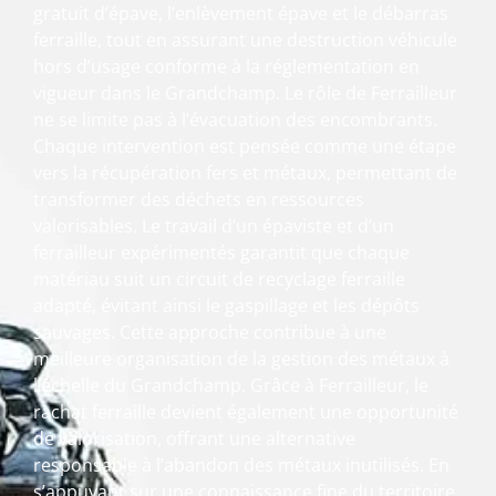
gratuit d’épave, l’enlèvement épave et le débarras
ferraille, tout en assurant une destruction véhicule
hors d’usage conforme à la réglementation en
vigueur dans le Grandchamp. Le rôle de Ferrailleur
ne se limite pas à l’évacuation des encombrants.
Chaque intervention est pensée comme une étape
vers la récupération fers et métaux, permettant de
transformer des déchets en ressources
valorisables. Le travail d’un épaviste et d’un
ferrailleur expérimentés garantit que chaque
matériau suit un circuit de recyclage ferraille
adapté, évitant ainsi le gaspillage et les dépôts
sauvages. Cette approche contribue à une
meilleure organisation de la gestion des métaux à
l’échelle du Grandchamp. Grâce à Ferrailleur, le
rachat ferraille devient également une opportunité
de valorisation, offrant une alternative
responsable à l’abandon des métaux inutilisés. En
s’appuyant sur une connaissance fine du territoire,