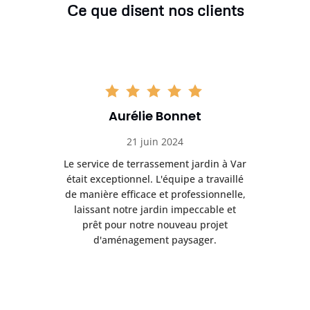
Ce que disent nos clients
Aurélie Bonnet
21 juin 2024
à Var
Le service de terrassement jardin à Var
Le s
illé
était exceptionnel. L'équipe a travaillé
éta
lle,
de manière efficace et professionnelle,
de 
et
laissant notre jardin impeccable et
l
t
prêt pour notre nouveau projet
d'aménagement paysager.