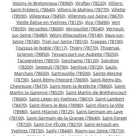
Voisins-le-Bretonneux (78960)
,
Viroflay (78220)
,
Villiers-
Saint-Fréderic (78640)
,
Villiers-le-Mahieu (78770)
,
Villette
(78930)
,
Villepreux (78450)
,
Villennes-sur-Seine (78670)
,
Vieille-Église-en-Yvelines (78125)
,
Vicq (78490)
,
Vert
(78930)
,
Versailles (78000)
,
Vernouillet (78540)
,
Verneuil-
sur-Seine (78480)
,
Vélizy-Villacoublay (78140)
,
Vaux-sur-
Seine (78740)
,
Triel-sur-Seine (78510)
,
Trappes (78190)
,
Toussus-le-Noble (78117)
,
Thoiry (78770)
,
Thiverval-
Grignon (78850)
,
Tessancourt-sur-Aubette (78250)
,
Tacoignières (78910)
,
Sonchamp (78120)
,
Soindres
(78200)
,
Septeuil (78790)
,
Senlisse (78720)
,
Saulx-
Marchais (78650)
,
Sartrouville (78500)
,
Sainte-Mesme
(78730)
,
Saint-Rémy-l’Honoré (78690)
,
Saint-Rémy-lès-
Chevreuse (78470)
,
Saint-Nom-la-Bretêche (78860)
,
Saint-
Martin-la-Garenne (78520)
,
Saint-Martin-de-Bréthencourt
(78660)
,
Saint-Léger-en-Yvelines (78610)
,
Saint-Lambert
(78470)
,
Saint-Illiers-le-Bois (78980)
,
Saint-Illiers-la-Ville
(78980)
,
Saint-Hilarion (78125)
,
Saint-Germain-en-Laye
(78100)
,
Saint-Germain-de-la-Grange (78640)
,
Saint-Forget
(78720)
,
Saint-Cyr-l’École (78210)
,
Saint-Arnoult-en-
Yvelines (78730)
,
Sailly (78440)
,
Rosny-sur-Seine (78710)
,