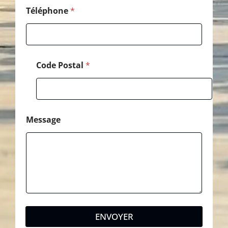
p
h
Téléphone
*
o
n
e
C
o
Code Postal
*
d
e
Message
ENVOYER