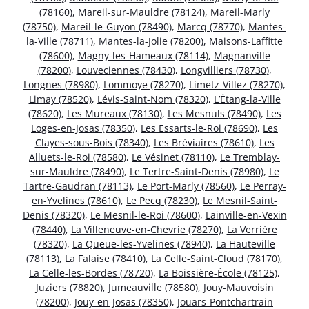
(78160)
,
Mareil-sur-Mauldre (78124)
,
Mareil-Marly
(78750)
,
Mareil-le-Guyon (78490)
,
Marcq (78770)
,
Mantes-
la-Ville (78711)
,
Mantes-la-Jolie (78200)
,
Maisons-Laffitte
(78600)
,
Magny-les-Hameaux (78114)
,
Magnanville
(78200)
,
Louveciennes (78430)
,
Longvilliers (78730)
,
Longnes (78980)
,
Lommoye (78270)
,
Limetz-Villez (78270)
,
Limay (78520)
,
Lévis-Saint-Nom (78320)
,
L’Étang-la-Ville
(78620)
,
Les Mureaux (78130)
,
Les Mesnuls (78490)
,
Les
Loges-en-Josas (78350)
,
Les Essarts-le-Roi (78690)
,
Les
Clayes-sous-Bois (78340)
,
Les Bréviaires (78610)
,
Les
Alluets-le-Roi (78580)
,
Le Vésinet (78110)
,
Le Tremblay-
sur-Mauldre (78490)
,
Le Tertre-Saint-Denis (78980)
,
Le
Tartre-Gaudran (78113)
,
Le Port-Marly (78560)
,
Le Perray-
en-Yvelines (78610)
,
Le Pecq (78230)
,
Le Mesnil-Saint-
Denis (78320)
,
Le Mesnil-le-Roi (78600)
,
Lainville-en-Vexin
(78440)
,
La Villeneuve-en-Chevrie (78270)
,
La Verrière
(78320)
,
La Queue-les-Yvelines (78940)
,
La Hauteville
(78113)
,
La Falaise (78410)
,
La Celle-Saint-Cloud (78170)
,
La Celle-les-Bordes (78720)
,
La Boissière-École (78125)
,
Juziers (78820)
,
Jumeauville (78580)
,
Jouy-Mauvoisin
(78200)
,
Jouy-en-Josas (78350)
,
Jouars-Pontchartrain