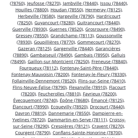
(78760)
,
Jeufosse (78270)
,
Jambville (78440)
,
Issou (78440)
,
Houilles (78800)
,
Houdan (78550)
,
Hermeray (78125)
,
Herbeville (78580)
,
Hargeville (78790)
,
Hardricourt
(78250)
,
Guyancourt (78280)
,
Guitrancourt (78440)
,
Guerville (78930)
,
Guernes (78520)
,
Grosrouvre (78490)
,
Gressey (78550)
,
Grandchamp (78113)
,
Goussonville
(78930)
,
Goupillières (78770)
,
Gommecourt (78270)
,
Gazeran (78125)
,
Gargenville (78440)
,
Garancières
(78890)
,
Gambaiseuil (78490)
,
Gambais (78950)
,
Galluis
(78490)
,
Gaillon-sur-Montcient (78250)
,
Freneuse (78840)
,
Fourqueux (78112)
,
Fontenay-Saint-Père (78440)
,
Fontenay-Mauvoisin (78200)
,
Fontenay-le-Fleury (78330)
,
Follainville-Dennemont (78520)
,
Flins-sur-Seine (78410)
,
Flins-Neuve-Église (78790)
,
Flexanville (78910)
,
Flacourt
(78200)
,
Feucherolles (78810)
,
Favrieux (78200)
,
Évecquemont (78740)
,
Épône (78680)
,
Émancé (78125)
,
Élancourt (78990)
,
Ecquevilly (78920)
,
Drocourt (78440)
,
Davron (78810)
,
Dannemarie (78550)
,
Dampierre-en-
Yvelines (78720)
,
Dammartin-en-Serve (78111)
,
Croissy-
sur-Seine (78290)
,
Crespières (78121)
,
Cravent (78270)
,
Courgent (78790)
,
Conflans-Sainte-Honorine (78700)
,