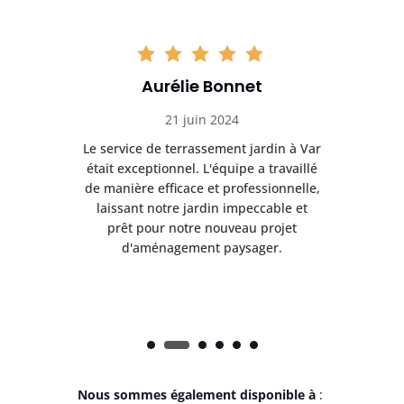
Aurélie Bonnet
21 juin 2024
à Var
Le service de terrassement jardin à Var
Le s
illé
était exceptionnel. L'équipe a travaillé
éta
lle,
de manière efficace et professionnelle,
de 
et
laissant notre jardin impeccable et
l
t
prêt pour notre nouveau projet
d'aménagement paysager.
Nous sommes également disponible à
: