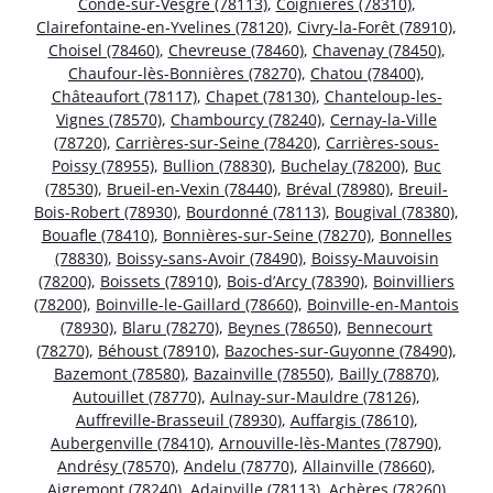
Condé-sur-Vesgre (78113)
,
Coignières (78310)
,
Clairefontaine-en-Yvelines (78120)
,
Civry-la-Forêt (78910)
,
Choisel (78460)
,
Chevreuse (78460)
,
Chavenay (78450)
,
Chaufour-lès-Bonnières (78270)
,
Chatou (78400)
,
Châteaufort (78117)
,
Chapet (78130)
,
Chanteloup-les-
Vignes (78570)
,
Chambourcy (78240)
,
Cernay-la-Ville
(78720)
,
Carrières-sur-Seine (78420)
,
Carrières-sous-
Poissy (78955)
,
Bullion (78830)
,
Buchelay (78200)
,
Buc
(78530)
,
Brueil-en-Vexin (78440)
,
Bréval (78980)
,
Breuil-
Bois-Robert (78930)
,
Bourdonné (78113)
,
Bougival (78380)
,
Bouafle (78410)
,
Bonnières-sur-Seine (78270)
,
Bonnelles
(78830)
,
Boissy-sans-Avoir (78490)
,
Boissy-Mauvoisin
(78200)
,
Boissets (78910)
,
Bois-d’Arcy (78390)
,
Boinvilliers
(78200)
,
Boinville-le-Gaillard (78660)
,
Boinville-en-Mantois
(78930)
,
Blaru (78270)
,
Beynes (78650)
,
Bennecourt
(78270)
,
Béhoust (78910)
,
Bazoches-sur-Guyonne (78490)
,
Bazemont (78580)
,
Bazainville (78550)
,
Bailly (78870)
,
Autouillet (78770)
,
Aulnay-sur-Mauldre (78126)
,
Auffreville-Brasseuil (78930)
,
Auffargis (78610)
,
Aubergenville (78410)
,
Arnouville-lès-Mantes (78790)
,
Andrésy (78570)
,
Andelu (78770)
,
Allainville (78660)
,
Aigremont (78240)
,
Adainville (78113)
,
Achères (78260)