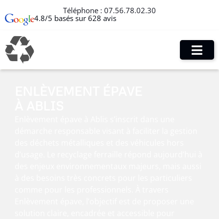
Téléphone :
07.56.78.02.30
4.8/5 basés sur 628 avis
ENLÈVEMENT ÉPAVE
À ABLIS
Enlèvement épave à Ablis s’inscrit dans une
démarche responsable visant à faciliter la gestion
des déchets métalliques et des véhicules hors
d’usage. Le recyclage ferraille répond aujourd’hui à
des enjeux environnementaux majeurs, mais aussi
à des besoins très concrets pour les particuliers
comme pour les professionnels. À travers
Enlèvement épave, l’objectif est de proposer une
solution claire, encadrée et accessible pour