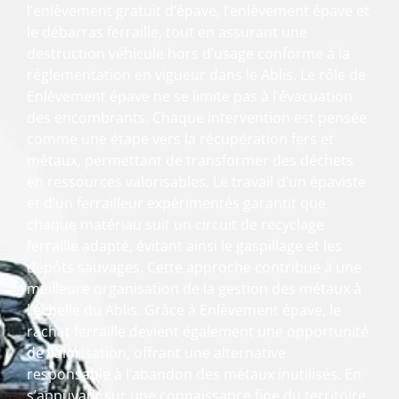
l’enlèvement gratuit d’épave, l’enlèvement épave et
le débarras ferraille, tout en assurant une
destruction véhicule hors d’usage conforme à la
réglementation en vigueur dans le Ablis. Le rôle de
Enlèvement épave ne se limite pas à l’évacuation
des encombrants. Chaque intervention est pensée
comme une étape vers la récupération fers et
métaux, permettant de transformer des déchets
en ressources valorisables. Le travail d’un épaviste
et d’un ferrailleur expérimentés garantit que
chaque matériau suit un circuit de recyclage
ferraille adapté, évitant ainsi le gaspillage et les
dépôts sauvages. Cette approche contribue à une
meilleure organisation de la gestion des métaux à
l’échelle du Ablis. Grâce à Enlèvement épave, le
rachat ferraille devient également une opportunité
de valorisation, offrant une alternative
responsable à l’abandon des métaux inutilisés. En
s’appuyant sur une connaissance fine du territoire,