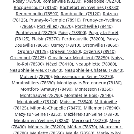
Rosay (78790)
,
Romainville (93230)
,
Rolleboise (78270)
,
Rocquencourt (78150)
,
Rochefort-en-Yvelines (78730)
,
Rennemoulin (78590)
,
Rambouillet (78120)
,
Raizeux
(78125)
,
Prunay-le-Temple (78910)
,
Prunay-en-Yvelines
(78660)
,
Port-Villez (78270)
,
Porcheville (78440)
,
Ponthévrard (78730)
,
Poissy (78300)
,
Poigny-la-Forêt
(78125)
,
Plaisir (78370)
,
Perdreauville (78200)
,
Paray-
Douaville (78660)
,
Osmoy (78910)
,
Orsonville (78660)
,
Orphin (78125)
,
Orgeval (78630)
,
Orgerus (78910)
,
Orcemont (78125)
,
Oinville-sur-Montcient (78250)
,
Noisy-
le-Roi (78590)
,
Nézel (78410)
,
Neauphlette (78980)
,
Neauphle-le-Vieux (78640)
,
Neauphle-le-Château (78640)
,
Mulcent (78790)
,
Mousseaux-sur-Seine (78270)
,
Morainvilliers (78630)
,
Montigny-le-Bretonneux (78180)
,
Montfort-l’Amaury (78490)
,
Montesson (78360)
,
Montchauvet (78790)
,
Montalet-le-Bois (78440)
,
Montainville (78124)
,
Moisson (78840)
,
Mittainville
(78125)
,
Milon-la-Chapelle (78470)
,
Millemont (78940)
,
Mézy-sur-Seine (78250)
,
Mézières-sur-Seine (78970)
,
Meulan-en-Yvelines (78250)
,
Méricourt (78270)
,
Méré
(78490)
,
Ménerville (78200)
,
Médan (78670)
,
Maurecourt
(78780)
,
Maulette (78550)
,
Maule (78580)
,
Marly-le-Roi