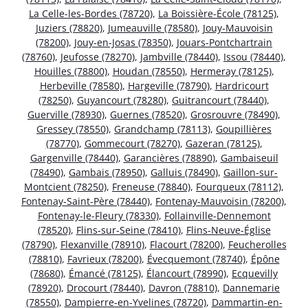
La Celle-les-Bordes (78720)
,
La Boissière-École (78125)
,
Juziers (78820)
,
Jumeauville (78580)
,
Jouy-Mauvoisin
(78200)
,
Jouy-en-Josas (78350)
,
Jouars-Pontchartrain
(78760)
,
Jeufosse (78270)
,
Jambville (78440)
,
Issou (78440)
,
Houilles (78800)
,
Houdan (78550)
,
Hermeray (78125)
,
Herbeville (78580)
,
Hargeville (78790)
,
Hardricourt
(78250)
,
Guyancourt (78280)
,
Guitrancourt (78440)
,
Guerville (78930)
,
Guernes (78520)
,
Grosrouvre (78490)
,
Gressey (78550)
,
Grandchamp (78113)
,
Goupillières
(78770)
,
Gommecourt (78270)
,
Gazeran (78125)
,
Gargenville (78440)
,
Garancières (78890)
,
Gambaiseuil
(78490)
,
Gambais (78950)
,
Galluis (78490)
,
Gaillon-sur-
Montcient (78250)
,
Freneuse (78840)
,
Fourqueux (78112)
,
Fontenay-Saint-Père (78440)
,
Fontenay-Mauvoisin (78200)
,
Fontenay-le-Fleury (78330)
,
Follainville-Dennemont
(78520)
,
Flins-sur-Seine (78410)
,
Flins-Neuve-Église
(78790)
,
Flexanville (78910)
,
Flacourt (78200)
,
Feucherolles
(78810)
,
Favrieux (78200)
,
Évecquemont (78740)
,
Épône
(78680)
,
Émancé (78125)
,
Élancourt (78990)
,
Ecquevilly
(78920)
,
Drocourt (78440)
,
Davron (78810)
,
Dannemarie
(78550)
,
Dampierre-en-Yvelines (78720)
,
Dammartin-en-