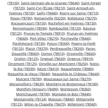
(78100)
,
Saint-Germain-de-la-Grange (78640)
,
Saint-Forget
(78720)
,
Saint-Cyr-l’École (78210)
,
Saint-Arnoult-en-
Yvelines (78730)
,
Sailly (78440)
,
Rosny-sur-Seine (78710)
,
Rosay (78790)
,
Romainville (93230)
,
Rolleboise (78270)
,
Rocquencourt (78150)
,
Rochefort-en-Yvelines (78730)
,
Rennemoulin (78590)
,
Rambouillet (78120)
,
Raizeux
(78125)
,
Prunay-le-Temple (78910)
,
Prunay-en-Yvelines
(78660)
,
Port-Villez (78270)
,
Porcheville (78440)
,
Ponthévrard (78730)
,
Poissy (78300)
,
Poigny-la-Forêt
(78125)
,
Plaisir (78370)
,
Perdreauville (78200)
,
Paray-
Douaville (78660)
,
Osmoy (78910)
,
Orsonville (78660)
,
Orphin (78125)
,
Orgeval (78630)
,
Orgerus (78910)
,
Orcemont (78125)
,
Oinville-sur-Montcient (78250)
,
Noisy-
le-Roi (78590)
,
Nézel (78410)
,
Neauphlette (78980)
,
Neauphle-le-Vieux (78640)
,
Neauphle-le-Château (78640)
,
Mulcent (78790)
,
Mousseaux-sur-Seine (78270)
,
Morainvilliers (78630)
,
Montigny-le-Bretonneux (78180)
,
Montfort-l’Amaury (78490)
,
Montesson (78360)
,
Montchauvet (78790)
,
Montalet-le-Bois (78440)
,
Montainville (78124)
,
Moisson (78840)
,
Mittainville
(78125)
,
Milon-la-Chapelle (78470)
,
Millemont (78940)
,