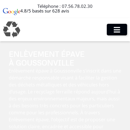
Téléphone :
07.56.78.02.30
4.8/5 basés sur 628 avis
ENLÈVEMENT ÉPAVE
À GOUSSONVILLE
Enlèvement épave à Goussonville s’inscrit dans une
démarche responsable visant à faciliter la gestion
des déchets métalliques et des véhicules hors
d’usage. Le recyclage ferraille répond aujourd’hui à
des enjeux environnementaux majeurs, mais aussi
à des besoins très concrets pour les particuliers
comme pour les professionnels. À travers
Enlèvement épave, l’objectif est de proposer une
solution claire, encadrée et accessible pour