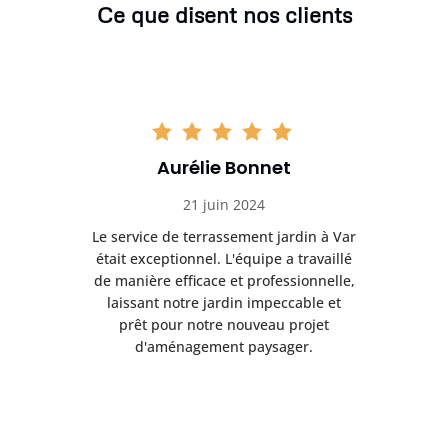
Ce que disent nos clients
Aurélie Bonnet
21 juin 2024
à Var
Le service de terrassement jardin à Var
Le s
illé
était exceptionnel. L'équipe a travaillé
éta
lle,
de manière efficace et professionnelle,
de 
et
laissant notre jardin impeccable et
l
t
prêt pour notre nouveau projet
d'aménagement paysager.