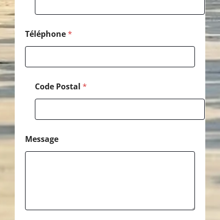
N
o
m
N
Téléphone
*
o
m
Code Postal
*
Message