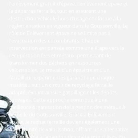
l’enlèvement gratuit d’épave, l’enlèvement épave et
le débarras ferraille, tout en assurant une
destruction véhicule hors d’usage conforme à la
réglementation en vigueur dans le Goussonville. Le
rôle de Enlèvement épave ne se limite pas à
l’évacuation des encombrants. Chaque
intervention est pensée comme une étape vers la
récupération fers et métaux, permettant de
transformer des déchets en ressources
valorisables. Le travail d’un épaviste et d’un
ferrailleur expérimentés garantit que chaque
matériau suit un circuit de recyclage ferraille
adapté, évitant ainsi le gaspillage et les dépôts
sauvages. Cette approche contribue à une
meilleure organisation de la gestion des métaux à
l’échelle du Goussonville. Grâce à Enlèvement
épave, le rachat ferraille devient également une
opportunité de valorisation, offrant une alternative
responsable à l’abandon des métaux inutilisés. En