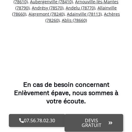
(78610)
,
Aubergenville (78410)
,
Arnouville-lès-Mantes
(78790)
,
Andrésy (78570)
,
Andelu (78770)
,
Allainville
(78660)
,
Aigremont (78240)
,
Adainville (78113)
,
Achères
(78260)
,
Ablis (78660)
En cas de besoin concernant
Enlèvement épave, nous sommes à
votre écoute.
07.56.78.02.30
DEVIS
GRATUIT