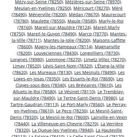
Mézy-sur-Seine (78250)
,
Mézières-sur-Seine (78970)
,
Meulan-en-Yvelines (78250)
,
Méricourt (78270)
,
Méré
(78490)
,
Ménerville (78200)
,
Médan (78670)
,
Maurecourt
(78780)
,
Maulette (78550)
,
Maule (78580)
,
Marly-le-Roi
(78160)
,
Mareil-sur-Mauldre (78124)
,
Mareil-Marly
(78750)
,
Mareil-le-Guyon (78490)
,
Marcq (78770)
,
Mantes-
la-Ville (78711)
,
Mantes-la-Jolie (78200)
,
Maisons-Laffitte
(78600)
,
Magny-les-Hameaux (78114)
,
Magnanville
(78200)
,
Louveciennes (78430)
,
Longvilliers (78730)
,
Longnes (78980)
,
Lommoye (78270)
,
Limetz-Villez (78270)
,
Limay (78520)
,
Lévis-Saint-Nom (78320)
,
L’Étang-la-Ville
(78620)
,
Les Mureaux (78130)
,
Les Mesnuls (78490)
,
Les
Loges-en-Josas (78350)
,
Les Essarts-le-Roi (78690)
,
Les
Clayes-sous-Bois (78340)
,
Les Bréviaires (78610)
,
Les
Alluets-le-Roi (78580)
,
Le Vésinet (78110)
,
Le Tremblay-
sur-Mauldre (78490)
,
Le Tertre-Saint-Denis (78980)
,
Le
Tartre-Gaudran (78113)
,
Le Port-Marly (78560)
,
Le Perray-
en-Yvelines (78610)
,
Le Pecq (78230)
,
Le Mesnil-Saint-
Denis (78320)
,
Le Mesnil-le-Roi (78600)
,
Lainville-en-Vexin
(78440)
,
La Villeneuve-en-Chevrie (78270)
,
La Verrière
(78320)
,
La Queue-les-Yvelines (78940)
,
La Hauteville
(78113)
,
La Falaise (78410)
,
La Celle-Saint-Cloud (78170)
,