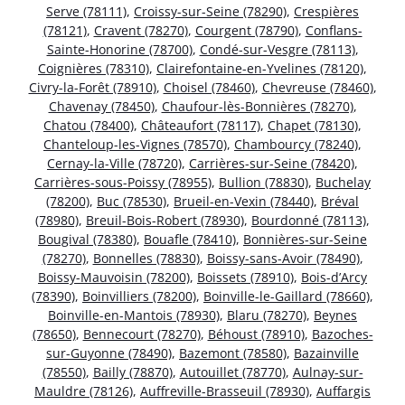
Serve (78111)
,
Croissy-sur-Seine (78290)
,
Crespières
(78121)
,
Cravent (78270)
,
Courgent (78790)
,
Conflans-
Sainte-Honorine (78700)
,
Condé-sur-Vesgre (78113)
,
Coignières (78310)
,
Clairefontaine-en-Yvelines (78120)
,
Civry-la-Forêt (78910)
,
Choisel (78460)
,
Chevreuse (78460)
,
Chavenay (78450)
,
Chaufour-lès-Bonnières (78270)
,
Chatou (78400)
,
Châteaufort (78117)
,
Chapet (78130)
,
Chanteloup-les-Vignes (78570)
,
Chambourcy (78240)
,
Cernay-la-Ville (78720)
,
Carrières-sur-Seine (78420)
,
Carrières-sous-Poissy (78955)
,
Bullion (78830)
,
Buchelay
(78200)
,
Buc (78530)
,
Brueil-en-Vexin (78440)
,
Bréval
(78980)
,
Breuil-Bois-Robert (78930)
,
Bourdonné (78113)
,
Bougival (78380)
,
Bouafle (78410)
,
Bonnières-sur-Seine
(78270)
,
Bonnelles (78830)
,
Boissy-sans-Avoir (78490)
,
Boissy-Mauvoisin (78200)
,
Boissets (78910)
,
Bois-d’Arcy
(78390)
,
Boinvilliers (78200)
,
Boinville-le-Gaillard (78660)
,
Boinville-en-Mantois (78930)
,
Blaru (78270)
,
Beynes
(78650)
,
Bennecourt (78270)
,
Béhoust (78910)
,
Bazoches-
sur-Guyonne (78490)
,
Bazemont (78580)
,
Bazainville
(78550)
,
Bailly (78870)
,
Autouillet (78770)
,
Aulnay-sur-
Mauldre (78126)
,
Auffreville-Brasseuil (78930)
,
Auffargis