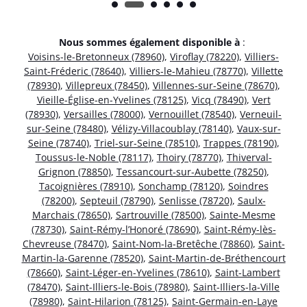
Nous sommes également disponible à
:
Voisins-le-Bretonneux (78960)
,
Viroflay (78220)
,
Villiers-
Saint-Fréderic (78640)
,
Villiers-le-Mahieu (78770)
,
Villette
(78930)
,
Villepreux (78450)
,
Villennes-sur-Seine (78670)
,
Vieille-Église-en-Yvelines (78125)
,
Vicq (78490)
,
Vert
(78930)
,
Versailles (78000)
,
Vernouillet (78540)
,
Verneuil-
sur-Seine (78480)
,
Vélizy-Villacoublay (78140)
,
Vaux-sur-
Seine (78740)
,
Triel-sur-Seine (78510)
,
Trappes (78190)
,
Toussus-le-Noble (78117)
,
Thoiry (78770)
,
Thiverval-
Grignon (78850)
,
Tessancourt-sur-Aubette (78250)
,
Tacoignières (78910)
,
Sonchamp (78120)
,
Soindres
(78200)
,
Septeuil (78790)
,
Senlisse (78720)
,
Saulx-
Marchais (78650)
,
Sartrouville (78500)
,
Sainte-Mesme
(78730)
,
Saint-Rémy-l’Honoré (78690)
,
Saint-Rémy-lès-
Chevreuse (78470)
,
Saint-Nom-la-Bretêche (78860)
,
Saint-
Martin-la-Garenne (78520)
,
Saint-Martin-de-Bréthencourt
(78660)
,
Saint-Léger-en-Yvelines (78610)
,
Saint-Lambert
(78470)
,
Saint-Illiers-le-Bois (78980)
,
Saint-Illiers-la-Ville
(78980)
,
Saint-Hilarion (78125)
,
Saint-Germain-en-Laye