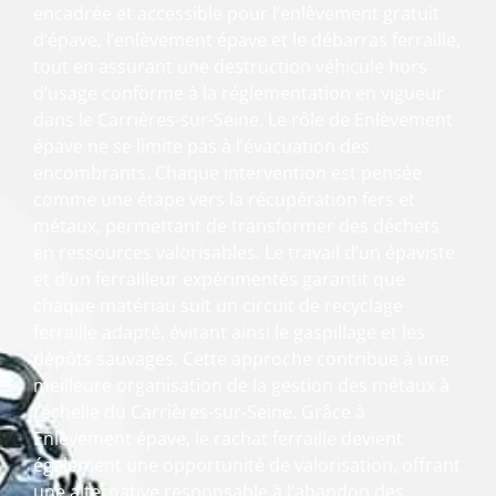
encadrée et accessible pour l’enlèvement gratuit
d’épave, l’enlèvement épave et le débarras ferraille,
tout en assurant une destruction véhicule hors
d’usage conforme à la réglementation en vigueur
dans le Carrières-sur-Seine. Le rôle de Enlèvement
épave ne se limite pas à l’évacuation des
encombrants. Chaque intervention est pensée
comme une étape vers la récupération fers et
métaux, permettant de transformer des déchets
en ressources valorisables. Le travail d’un épaviste
et d’un ferrailleur expérimentés garantit que
chaque matériau suit un circuit de recyclage
ferraille adapté, évitant ainsi le gaspillage et les
dépôts sauvages. Cette approche contribue à une
meilleure organisation de la gestion des métaux à
l’échelle du Carrières-sur-Seine. Grâce à
Enlèvement épave, le rachat ferraille devient
également une opportunité de valorisation, offrant
une alternative responsable à l’abandon des