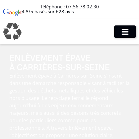
Téléphone :
07.56.78.02.30
4.8/5 basés sur 628 avis
ENLÈVEMENT ÉPAVE
À CARRIÈRES-SUR-SEINE
Enlèvement épave à Carrières-sur-Seine s’inscrit
dans une démarche responsable visant à faciliter la
gestion des déchets métalliques et des véhicules
hors d’usage. Le recyclage ferraille répond
aujourd’hui à des enjeux environnementaux
majeurs, mais aussi à des besoins très concrets
pour les particuliers comme pour les
professionnels. À travers Enlèvement épave,
l’objectif est de proposer une solution claire,