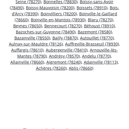
Seine (78270)
,
Bonnelles (78830)
,
Boissy-sans-Avoir
(78490)
,
Boissy-Mauvoisin (78200)
,
Boissets (78910)
,
Bois-
d’Arcy (78390)
,
Boinvilliers (78200)
,
Boinville-le-Gaillard
(78660)
,
Boinville-en-Mantois (78930)
,
Blaru (78270)
,
Beynes (78650)
,
Bennecourt (78270)
,
Béhoust (78910)
,
Bazoches-sur-Guyonne (78490)
,
Bazemont (78580)
,
Bazainville (78550)
,
Bailly (78870)
,
Autouillet (78770)
,
Aulnay-sur-Mauldre (78126)
,
Auffreville-Brasseuil (78930)
,
Auffargis (78610)
,
Aubergenville (78410)
,
Arnouville-lès-
Mantes (78790)
,
Andrésy (78570)
,
Andelu (78770)
,
Allainville (78660)
,
Aigremont (78240)
,
Adainville (78113)
,
Achères (78260)
,
Ablis (78660)