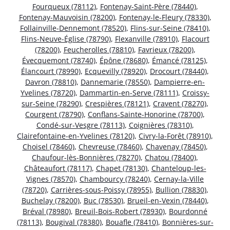
Fourqueux (78112)
,
Fontenay-Saint-Père (78440)
,
Fontenay-Mauvoisin (78200)
,
Fontenay-le-Fleury (78330)
,
Follainville-Dennemont (78520)
,
Flins-sur-Seine (78410)
,
Flins-Neuve-Église (78790)
,
Flexanville (78910)
,
Flacourt
(78200)
,
Feucherolles (78810)
,
Favrieux (78200)
,
Évecquemont (78740)
,
Épône (78680)
,
Émancé (78125)
,
Élancourt (78990)
,
Ecquevilly (78920)
,
Drocourt (78440)
,
Davron (78810)
,
Dannemarie (78550)
,
Dampierre-en-
Yvelines (78720)
,
Dammartin-en-Serve (78111)
,
Croissy-
sur-Seine (78290)
,
Crespières (78121)
,
Cravent (78270)
,
Courgent (78790)
,
Conflans-Sainte-Honorine (78700)
,
Condé-sur-Vesgre (78113)
,
Coignières (78310)
,
Clairefontaine-en-Yvelines (78120)
,
Civry-la-Forêt (78910)
,
Choisel (78460)
,
Chevreuse (78460)
,
Chavenay (78450)
,
Chaufour-lès-Bonnières (78270)
,
Chatou (78400)
,
Châteaufort (78117)
,
Chapet (78130)
,
Chanteloup-les-
Vignes (78570)
,
Chambourcy (78240)
,
Cernay-la-Ville
(78720)
,
Carrières-sous-Poissy (78955)
,
Bullion (78830)
,
Buchelay (78200)
,
Buc (78530)
,
Brueil-en-Vexin (78440)
,
Bréval (78980)
,
Breuil-Bois-Robert (78930)
,
Bourdonné
(78113)
,
Bougival (78380)
,
Bouafle (78410)
,
Bonnières-sur-