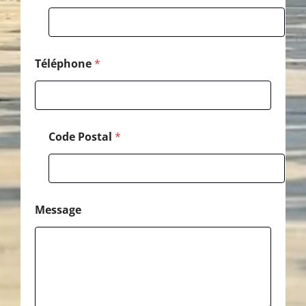
t
a
l
Téléphone
*
Code Postal
*
Message