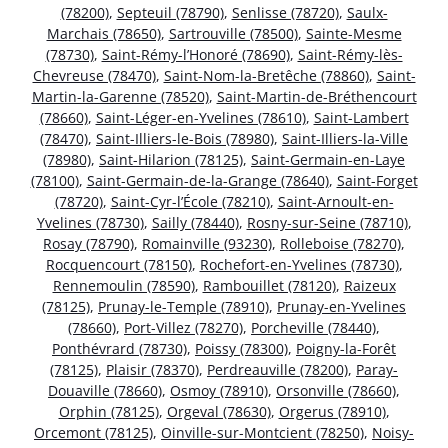
(78200)
,
Septeuil (78790)
,
Senlisse (78720)
,
Saulx-
Marchais (78650)
,
Sartrouville (78500)
,
Sainte-Mesme
(78730)
,
Saint-Rémy-l’Honoré (78690)
,
Saint-Rémy-lès-
Chevreuse (78470)
,
Saint-Nom-la-Bretêche (78860)
,
Saint-
Martin-la-Garenne (78520)
,
Saint-Martin-de-Bréthencourt
(78660)
,
Saint-Léger-en-Yvelines (78610)
,
Saint-Lambert
(78470)
,
Saint-Illiers-le-Bois (78980)
,
Saint-Illiers-la-Ville
(78980)
,
Saint-Hilarion (78125)
,
Saint-Germain-en-Laye
(78100)
,
Saint-Germain-de-la-Grange (78640)
,
Saint-Forget
(78720)
,
Saint-Cyr-l’École (78210)
,
Saint-Arnoult-en-
Yvelines (78730)
,
Sailly (78440)
,
Rosny-sur-Seine (78710)
,
Rosay (78790)
,
Romainville (93230)
,
Rolleboise (78270)
,
Rocquencourt (78150)
,
Rochefort-en-Yvelines (78730)
,
Rennemoulin (78590)
,
Rambouillet (78120)
,
Raizeux
(78125)
,
Prunay-le-Temple (78910)
,
Prunay-en-Yvelines
(78660)
,
Port-Villez (78270)
,
Porcheville (78440)
,
Ponthévrard (78730)
,
Poissy (78300)
,
Poigny-la-Forêt
(78125)
,
Plaisir (78370)
,
Perdreauville (78200)
,
Paray-
Douaville (78660)
,
Osmoy (78910)
,
Orsonville (78660)
,
Orphin (78125)
,
Orgeval (78630)
,
Orgerus (78910)
,
Orcemont (78125)
,
Oinville-sur-Montcient (78250)
,
Noisy-