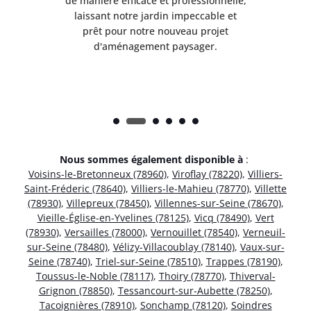
lle,
de manière efficace et professionnelle,
de 
et
laissant notre jardin impeccable et
l
t
prêt pour notre nouveau projet
d'aménagement paysager.
Nous sommes également disponible à
:
Voisins-le-Bretonneux (78960)
,
Viroflay (78220)
,
Villiers-
Saint-Fréderic (78640)
,
Villiers-le-Mahieu (78770)
,
Villette
(78930)
,
Villepreux (78450)
,
Villennes-sur-Seine (78670)
,
Vieille-Église-en-Yvelines (78125)
,
Vicq (78490)
,
Vert
(78930)
,
Versailles (78000)
,
Vernouillet (78540)
,
Verneuil-
sur-Seine (78480)
,
Vélizy-Villacoublay (78140)
,
Vaux-sur-
Seine (78740)
,
Triel-sur-Seine (78510)
,
Trappes (78190)
,
Toussus-le-Noble (78117)
,
Thoiry (78770)
,
Thiverval-
Grignon (78850)
,
Tessancourt-sur-Aubette (78250)
,
Tacoignières (78910)
,
Sonchamp (78120)
,
Soindres