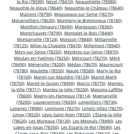
le-Roi (78590)
,
Nézel (78410)
,
Neauphlette (78980)
,
Neauphle-le-Vieux (78640)
,
Neauphle-le-Château (78640)
,
Mulcent (78790)
,
Mousseaux-sur-Seine (78270)
,
Morainvilliers (78630)
,
Montigny-le-Bretonneux (78180)
,
Montfort-l’Amaury (78490)
,
Montesson (78360)
,
Montchauvet (78790)
,
Montalet-le-Bois (78440)
,
Montainville (78124)
,
Moisson (78840)
,
Mittainville
(78125)
,
Milon-la-Chapelle (78470)
,
Millemont (78940)
,
Mézy-sur-Seine (78250)
,
Mézières-sur-Seine (78970)
,
Meulan-en-Yvelines (78250)
,
Méricourt (78270)
,
Méré
(78490)
,
Ménerville (78200)
,
Médan (78670)
,
Maurecourt
(78780)
,
Maulette (78550)
,
Maule (78580)
,
Marly-le-Roi
(78160)
,
Mareil-sur-Mauldre (78124)
,
Mareil-Marly
(78750)
,
Mareil-le-Guyon (78490)
,
Marcq (78770)
,
Mantes-
la-Ville (78711)
,
Mantes-la-Jolie (78200)
,
Maisons-Laffitte
(78600)
,
Magny-les-Hameaux (78114)
,
Magnanville
(78200)
,
Louveciennes (78430)
,
Longvilliers (78730)
,
Longnes (78980)
,
Lommoye (78270)
,
Limetz-Villez (78270)
,
Limay (78520)
,
Lévis-Saint-Nom (78320)
,
L’Étang-la-Ville
(78620)
,
Les Mureaux (78130)
,
Les Mesnuls (78490)
,
Les
Loges-en-Josas (78350)
,
Les Essarts-le-Roi (78690)
,
Les
Clayes-sous-Bois (78340)
,
Les Bréviaires (78610)
,
Les