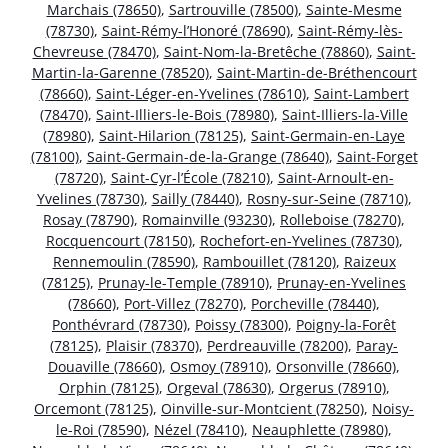
Marchais (78650)
,
Sartrouville (78500)
,
Sainte-Mesme
(78730)
,
Saint-Rémy-l’Honoré (78690)
,
Saint-Rémy-lès-
Chevreuse (78470)
,
Saint-Nom-la-Bretêche (78860)
,
Saint-
Martin-la-Garenne (78520)
,
Saint-Martin-de-Bréthencourt
(78660)
,
Saint-Léger-en-Yvelines (78610)
,
Saint-Lambert
(78470)
,
Saint-Illiers-le-Bois (78980)
,
Saint-Illiers-la-Ville
(78980)
,
Saint-Hilarion (78125)
,
Saint-Germain-en-Laye
(78100)
,
Saint-Germain-de-la-Grange (78640)
,
Saint-Forget
(78720)
,
Saint-Cyr-l’École (78210)
,
Saint-Arnoult-en-
Yvelines (78730)
,
Sailly (78440)
,
Rosny-sur-Seine (78710)
,
Rosay (78790)
,
Romainville (93230)
,
Rolleboise (78270)
,
Rocquencourt (78150)
,
Rochefort-en-Yvelines (78730)
,
Rennemoulin (78590)
,
Rambouillet (78120)
,
Raizeux
(78125)
,
Prunay-le-Temple (78910)
,
Prunay-en-Yvelines
(78660)
,
Port-Villez (78270)
,
Porcheville (78440)
,
Ponthévrard (78730)
,
Poissy (78300)
,
Poigny-la-Forêt
(78125)
,
Plaisir (78370)
,
Perdreauville (78200)
,
Paray-
Douaville (78660)
,
Osmoy (78910)
,
Orsonville (78660)
,
Orphin (78125)
,
Orgeval (78630)
,
Orgerus (78910)
,
Orcemont (78125)
,
Oinville-sur-Montcient (78250)
,
Noisy-
le-Roi (78590)
,
Nézel (78410)
,
Neauphlette (78980)
,