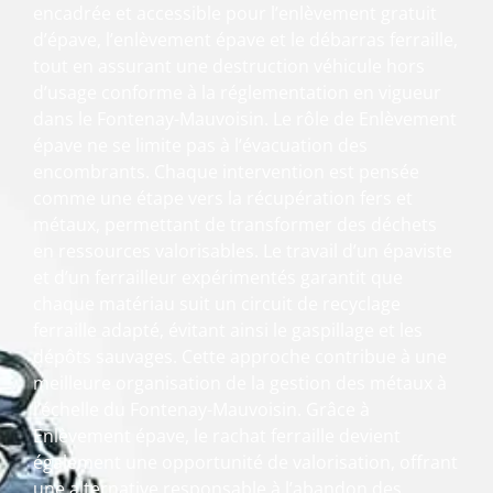
encadrée et accessible pour l’enlèvement gratuit
d’épave, l’enlèvement épave et le débarras ferraille,
tout en assurant une destruction véhicule hors
d’usage conforme à la réglementation en vigueur
dans le Fontenay-Mauvoisin. Le rôle de Enlèvement
épave ne se limite pas à l’évacuation des
encombrants. Chaque intervention est pensée
comme une étape vers la récupération fers et
métaux, permettant de transformer des déchets
en ressources valorisables. Le travail d’un épaviste
et d’un ferrailleur expérimentés garantit que
chaque matériau suit un circuit de recyclage
ferraille adapté, évitant ainsi le gaspillage et les
dépôts sauvages. Cette approche contribue à une
meilleure organisation de la gestion des métaux à
l’échelle du Fontenay-Mauvoisin. Grâce à
Enlèvement épave, le rachat ferraille devient
également une opportunité de valorisation, offrant
une alternative responsable à l’abandon des