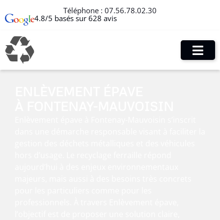
Téléphone :
07.56.78.02.30
4.8/5 basés sur 628 avis
ENLÈVEMENT ÉPAVE
À FONTENAY-MAUVOISIN
Enlèvement épave à Fontenay-Mauvoisin s’inscrit
dans une démarche responsable visant à faciliter la
gestion des déchets métalliques et des véhicules
hors d’usage. Le recyclage ferraille répond
aujourd’hui à des enjeux environnementaux
majeurs, mais aussi à des besoins très concrets
pour les particuliers comme pour les
professionnels. À travers Enlèvement épave,
l’objectif est de proposer une solution claire,