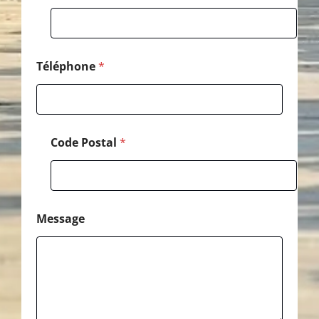
e
M
e
s
s
Téléphone
*
a
g
e
*
Code Postal
*
Message