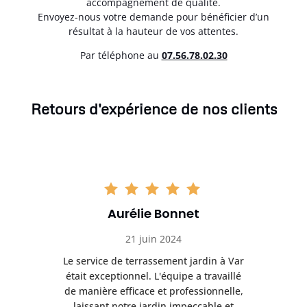
accompagnement de qualité.
Envoyez-nous votre demande pour bénéficier d’un
résultat à la hauteur de vos attentes.
Par téléphone au
07.56.78.02.30
Retours d'expérience de nos clients
Aurélie Bonnet
21 juin 2024
à Var
Le service de terrassement jardin à Var
Le s
illé
était exceptionnel. L'équipe a travaillé
éta
lle,
de manière efficace et professionnelle,
de 
et
laissant notre jardin impeccable et
l