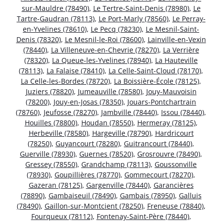
sur-Mauldre (78490)
,
Le Tertre-Saint-Denis (78980)
,
Le
Tartre-Gaudran (78113)
,
Le Port-Marly (78560)
,
Le Perray-
en-Yvelines (78610)
,
Le Pecq (78230)
,
Le Mesnil-Saint-
Denis (78320)
,
Le Mesnil-le-Roi (78600)
,
Lainville-en-Vexin
(78440)
,
La Villeneuve-en-Chevrie (78270)
,
La Verrière
(78320)
,
La Queue-les-Yvelines (78940)
,
La Hauteville
(78113)
,
La Falaise (78410)
,
La Celle-Saint-Cloud (78170)
,
La Celle-les-Bordes (78720)
,
La Boissière-École (78125)
,
Juziers (78820)
,
Jumeauville (78580)
,
Jouy-Mauvoisin
(78200)
,
Jouy-en-Josas (78350)
,
Jouars-Pontchartrain
(78760)
,
Jeufosse (78270)
,
Jambville (78440)
,
Issou (78440)
,
Houilles (78800)
,
Houdan (78550)
,
Hermeray (78125)
,
Herbeville (78580)
,
Hargeville (78790)
,
Hardricourt
(78250)
,
Guyancourt (78280)
,
Guitrancourt (78440)
,
Guerville (78930)
,
Guernes (78520)
,
Grosrouvre (78490)
,
Gressey (78550)
,
Grandchamp (78113)
,
Goussonville
(78930)
,
Goupillières (78770)
,
Gommecourt (78270)
,
Gazeran (78125)
,
Gargenville (78440)
,
Garancières
(78890)
,
Gambaiseuil (78490)
,
Gambais (78950)
,
Galluis
(78490)
,
Gaillon-sur-Montcient (78250)
,
Freneuse (78840)
,
Fourqueux (78112)
,
Fontenay-Saint-Père (78440)
,