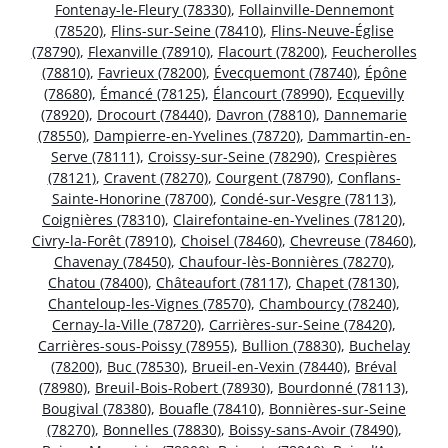
Fontenay-le-Fleury (78330)
,
Follainville-Dennemont
(78520)
,
Flins-sur-Seine (78410)
,
Flins-Neuve-Église
(78790)
,
Flexanville (78910)
,
Flacourt (78200)
,
Feucherolles
(78810)
,
Favrieux (78200)
,
Évecquemont (78740)
,
Épône
(78680)
,
Émancé (78125)
,
Élancourt (78990)
,
Ecquevilly
(78920)
,
Drocourt (78440)
,
Davron (78810)
,
Dannemarie
(78550)
,
Dampierre-en-Yvelines (78720)
,
Dammartin-en-
Serve (78111)
,
Croissy-sur-Seine (78290)
,
Crespières
(78121)
,
Cravent (78270)
,
Courgent (78790)
,
Conflans-
Sainte-Honorine (78700)
,
Condé-sur-Vesgre (78113)
,
Coignières (78310)
,
Clairefontaine-en-Yvelines (78120)
,
Civry-la-Forêt (78910)
,
Choisel (78460)
,
Chevreuse (78460)
,
Chavenay (78450)
,
Chaufour-lès-Bonnières (78270)
,
Chatou (78400)
,
Châteaufort (78117)
,
Chapet (78130)
,
Chanteloup-les-Vignes (78570)
,
Chambourcy (78240)
,
Cernay-la-Ville (78720)
,
Carrières-sur-Seine (78420)
,
Carrières-sous-Poissy (78955)
,
Bullion (78830)
,
Buchelay
(78200)
,
Buc (78530)
,
Brueil-en-Vexin (78440)
,
Bréval
(78980)
,
Breuil-Bois-Robert (78930)
,
Bourdonné (78113)
,
Bougival (78380)
,
Bouafle (78410)
,
Bonnières-sur-Seine
(78270)
,
Bonnelles (78830)
,
Boissy-sans-Avoir (78490)
,