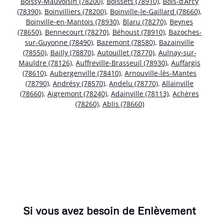
Boissy-Mauvoisin (78200)
,
Boissets (78910)
,
Bois-d’Arcy
(78390)
,
Boinvilliers (78200)
,
Boinville-le-Gaillard (78660)
,
Boinville-en-Mantois (78930)
,
Blaru (78270)
,
Beynes
(78650)
,
Bennecourt (78270)
,
Béhoust (78910)
,
Bazoches-
sur-Guyonne (78490)
,
Bazemont (78580)
,
Bazainville
(78550)
,
Bailly (78870)
,
Autouillet (78770)
,
Aulnay-sur-
Mauldre (78126)
,
Auffreville-Brasseuil (78930)
,
Auffargis
(78610)
,
Aubergenville (78410)
,
Arnouville-lès-Mantes
(78790)
,
Andrésy (78570)
,
Andelu (78770)
,
Allainville
(78660)
,
Aigremont (78240)
,
Adainville (78113)
,
Achères
(78260)
,
Ablis (78660)
Si vous avez besoin de Enlèvement