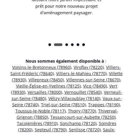
t
prêt pour notre nouveau projet
d'aménagement paysager.
Nous sommes également disponible à
:
Voisins-le-Bretonneux (78960)
,
Viroflay (78220)
,
Villiers-
Saint-Fréderic (78640)
,
Villiers-le-Mahieu (78770)
,
Villette
(78930)
,
Villepreux (78450)
,
Villennes-sur-Seine (78670)
,
Vieille-Église-en-Yvelines (78125)
,
Vicq (78490)
,
Vert
(78930)
,
Versailles (78000)
,
Vernouillet (78540)
,
Verneuil-
sur-Seine (78480)
,
Vélizy-Villacoublay (78140)
,
Vaux-sur-
Seine (78740)
,
Triel-sur-Seine (78510)
,
Trappes (78190)
,
Toussus-le-Noble (78117)
,
Thoiry (78770)
,
Thiverval-
Grignon (78850)
,
Tessancourt-sur-Aubette (78250)
,
Tacoignières (78910)
,
Sonchamp (78120)
,
Soindres
(78200)
,
Septeuil (78790)
,
Senlisse (78720)
,
Saulx-