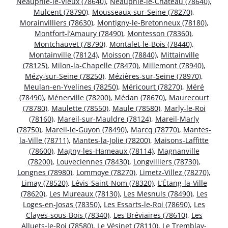
Neauphle-le-Vieux (78640)
,
Neauphle-le-Château (78640)
,
Mulcent (78790)
,
Mousseaux-sur-Seine (78270)
,
Morainvilliers (78630)
,
Montigny-le-Bretonneux (78180)
,
Montfort-l’Amaury (78490)
,
Montesson (78360)
,
Montchauvet (78790)
,
Montalet-le-Bois (78440)
,
Montainville (78124)
,
Moisson (78840)
,
Mittainville
(78125)
,
Milon-la-Chapelle (78470)
,
Millemont (78940)
,
Mézy-sur-Seine (78250)
,
Mézières-sur-Seine (78970)
,
Meulan-en-Yvelines (78250)
,
Méricourt (78270)
,
Méré
(78490)
,
Ménerville (78200)
,
Médan (78670)
,
Maurecourt
(78780)
,
Maulette (78550)
,
Maule (78580)
,
Marly-le-Roi
(78160)
,
Mareil-sur-Mauldre (78124)
,
Mareil-Marly
(78750)
,
Mareil-le-Guyon (78490)
,
Marcq (78770)
,
Mantes-
la-Ville (78711)
,
Mantes-la-Jolie (78200)
,
Maisons-Laffitte
(78600)
,
Magny-les-Hameaux (78114)
,
Magnanville
(78200)
,
Louveciennes (78430)
,
Longvilliers (78730)
,
Longnes (78980)
,
Lommoye (78270)
,
Limetz-Villez (78270)
,
Limay (78520)
,
Lévis-Saint-Nom (78320)
,
L’Étang-la-Ville
(78620)
,
Les Mureaux (78130)
,
Les Mesnuls (78490)
,
Les
Loges-en-Josas (78350)
,
Les Essarts-le-Roi (78690)
,
Les
Clayes-sous-Bois (78340)
,
Les Bréviaires (78610)
,
Les
Alluets-le-Roi (78580)
,
Le Vésinet (78110)
,
Le Tremblay-