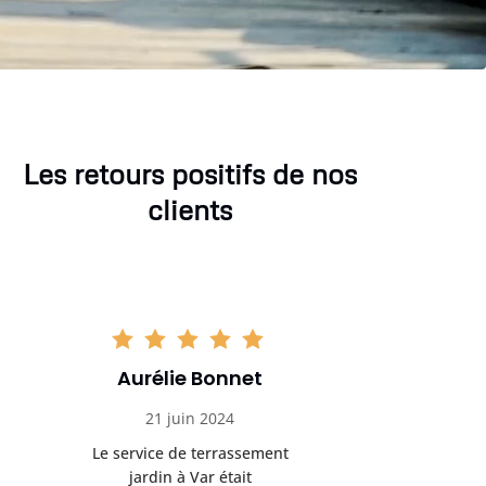
Les retours positifs de nos
clients
Aurélie Bonnet
Aurél
21 juin 2024
21 
Le service de terrassement
Le service
jardin à Var était
jardi