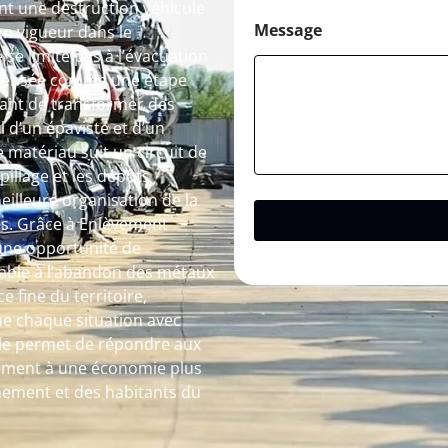
ant une destruction véhicule
Message
n vigueur dans le
se limite pas à l’évacuation
 pensée comme une étape
tant de transformer des
l d’un épaviste et d’un
 matériau suit un circuit de
spillage et les dépôts
illeure organisation de la
es. Grâce à Enlèvement
 une opportunité de
nsable à l’abandon des métaux
e fine du territoire,
e chaque situation avec
bale permet de répondre aux
vement à une économie plus
nnement et des habitants du