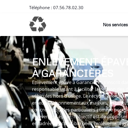
Téléphone :
07.56.78.02.30
Nos services
ENLÈVEMENT ÉPAV
À GARANCIÈRES
Enlèvement épave à Garancières s’inscrit d
responsable visant à faciliter la gestion des
véhicules hors d’usage. Le recyclage ferraill
enjeux environnementaux majeurs, mais auss
concrets pour les particuliers comme pour le
Enlèvement épave, l’objectif est de proposer 
encadrée et accessible pour l’enlèvement gra