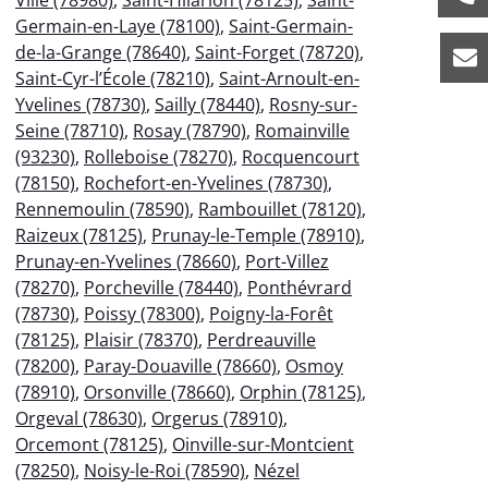
Germain-en-Laye (78100)
,
Saint-Germain-
de-la-Grange (78640)
,
Saint-Forget (78720)
,
Saint-Cyr-l’École (78210)
,
Saint-Arnoult-en-
Yvelines (78730)
,
Sailly (78440)
,
Rosny-sur-
Seine (78710)
,
Rosay (78790)
,
Romainville
(93230)
,
Rolleboise (78270)
,
Rocquencourt
(78150)
,
Rochefort-en-Yvelines (78730)
,
Rennemoulin (78590)
,
Rambouillet (78120)
,
Raizeux (78125)
,
Prunay-le-Temple (78910)
,
Prunay-en-Yvelines (78660)
,
Port-Villez
(78270)
,
Porcheville (78440)
,
Ponthévrard
(78730)
,
Poissy (78300)
,
Poigny-la-Forêt
(78125)
,
Plaisir (78370)
,
Perdreauville
(78200)
,
Paray-Douaville (78660)
,
Osmoy
(78910)
,
Orsonville (78660)
,
Orphin (78125)
,
Orgeval (78630)
,
Orgerus (78910)
,
Orcemont (78125)
,
Oinville-sur-Montcient
(78250)
,
Noisy-le-Roi (78590)
,
Nézel