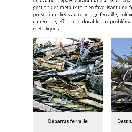
Enlèvement épave garantit une prise en charge
except
gestion des métaux tout en favorisant une éc
travaill
prestations liées au recyclage ferraille, E
et prof
cohérente, efficace et durable aux problém
notre j
métalliques.
prêt p
proj
Débarras ferraille
Destru