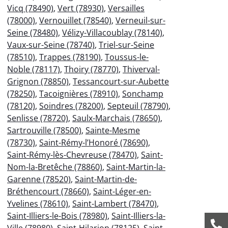
Vicq (78490)
,
Vert (78930)
,
Versailles
(78000)
,
Vernouillet (78540)
,
Verneuil-sur-
Seine (78480)
,
Vélizy-Villacoublay (78140)
,
Vaux-sur-Seine (78740)
,
Triel-sur-Seine
(78510)
,
Trappes (78190)
,
Toussus-le-
Noble (78117)
,
Thoiry (78770)
,
Thiverval-
Grignon (78850)
,
Tessancourt-sur-Aubette
(78250)
,
Tacoignières (78910)
,
Sonchamp
(78120)
,
Soindres (78200)
,
Septeuil (78790)
,
Senlisse (78720)
,
Saulx-Marchais (78650)
,
Sartrouville (78500)
,
Sainte-Mesme
(78730)
,
Saint-Rémy-l’Honoré (78690)
,
Saint-Rémy-lès-Chevreuse (78470)
,
Saint-
Nom-la-Bretêche (78860)
,
Saint-Martin-la-
Garenne (78520)
,
Saint-Martin-de-
Bréthencourt (78660)
,
Saint-Léger-en-
Yvelines (78610)
,
Saint-Lambert (78470)
,
Saint-Illiers-le-Bois (78980)
,
Saint-Illiers-la-
Ville (78980)
,
Saint-Hilarion (78125)
,
Saint-