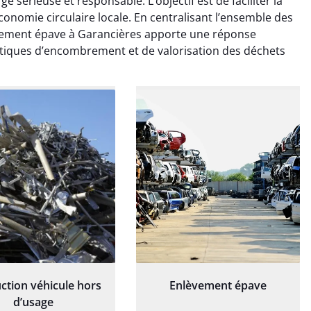
 sérieuse et responsable. L’objectif est de faciliter la
ionnel. L'équipe a
exceptionnel. L'équipe a
onomie circulaire locale. En centralisant l’ensemble des
é de manière efficace
travaillé de manière efficace
nlèvement épave à Garancières apporte une réponse
essionnelle, laissant
et professionnelle, laissant
atiques d’encombrement et de valorisation des déchets
ardin impeccable et
notre jardin impeccable et
our notre nouveau
prêt pour notre nouveau
et d'aménagement
projet d'aménagement
paysager.
paysager.
ction véhicule hors
Enlèvement épave
d’usage