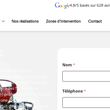
4.8/5 basés sur 628 avi
Nos réalisations
Zones d’intervention
Contact
E
Nom
*
ans une démarche
 déchets métalliques et des
e répond aujourd’hui à des
i à des besoins très
Téléphone
*
s professionnels. À travers
une solution claire,
tuit d’épave, l’enlèvement