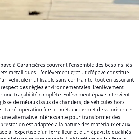
pave à Garancières couvrent l’ensemble des besoins liés
chets métalliques. L’enlèvement gratuit d’épave constitue
un véhicule inutilisable sans contrainte, tout en assurant
e respect des règles environnementales. L’enlèvement
tir une traçabilité complète. Enlèvement épave intervient
’agisse de métaux issus de chantiers, de véhicules hors
rélie Bonnet
Aurélie Bonnet
. La récupération fers et métaux permet de valoriser ces
re une alternative intéressante pour transformer des
21 juin 2024
21 juin 2024
prestation est adaptée à la nature des matériaux et aux
ice de terrassement
Le service de terrassement
e à l’expertise d’un ferrailleur et d’un épaviste qualifiés,
rdin à Var était
jardin à Var était