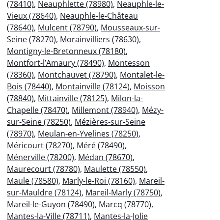
(78410)
,
Neauphlette (78980)
,
Neauphle-le-
Vieux (78640)
,
Neauphle-le-Château
(78640)
,
Mulcent (78790)
,
Mousseaux-sur-
Seine (78270)
,
Morainvilliers (78630)
,
Montigny-le-Bretonneux (78180)
,
Montfort-l’Amaury (78490)
,
Montesson
(78360)
,
Montchauvet (78790)
,
Montalet-le-
Bois (78440)
,
Montainville (78124)
,
Moisson
(78840)
,
Mittainville (78125)
,
Milon-la-
Chapelle (78470)
,
Millemont (78940)
,
Mézy-
sur-Seine (78250)
,
Mézières-sur-Seine
(78970)
,
Meulan-en-Yvelines (78250)
,
Méricourt (78270)
,
Méré (78490)
,
Ménerville (78200)
,
Médan (78670)
,
Maurecourt (78780)
,
Maulette (78550)
,
Maule (78580)
,
Marly-le-Roi (78160)
,
Mareil-
sur-Mauldre (78124)
,
Mareil-Marly (78750)
,
Mareil-le-Guyon (78490)
,
Marcq (78770)
,
Mantes-la-Ville (78711)
,
Mantes-la-Jolie