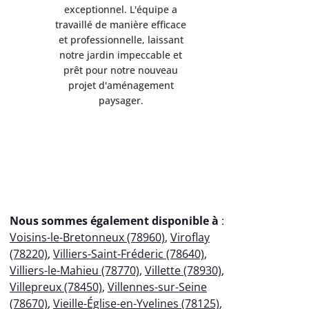
exceptionnel. L'équipe a
exception
travaillé de manière efficace
travaillé d
et professionnelle, laissant
et professi
notre jardin impeccable et
notre jard
prêt pour notre nouveau
prêt pou
projet d'aménagement
projet 
paysager.
p
Nous sommes également disponible à
:
Voisins-le-Bretonneux (78960)
,
Viroflay
(78220)
,
Villiers-Saint-Fréderic (78640)
,
Villiers-le-Mahieu (78770)
,
Villette (78930)
,
Villepreux (78450)
,
Villennes-sur-Seine
(78670)
,
Vieille-Église-en-Yvelines (78125)
,