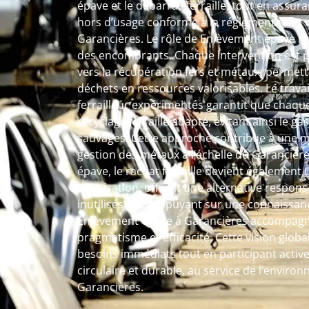
épave et le débarras ferraille, tout en assur
hors d’usage conforme à la réglementation e
Garancières. Le rôle de Enlèvement épave ne 
des encombrants. Chaque intervention est
vers la récupération fers et métaux, permet
déchets en ressources valorisables. Le travai
ferrailleur expérimentés garantit que chaque
recyclage ferraille adapté, évitant ainsi le ga
sauvages. Cette approche contribue à une me
gestion des métaux à l’échelle du Garancièr
épave, le rachat ferraille devient également
valorisation, offrant une alternative respo
inutilisés. En s’appuyant sur une connaissanc
Enlèvement épave à Garancières accompagn
pragmatisme et efficacité. Cette vision glo
besoins immédiats tout en participant acti
circulaire et durable, au service de l’enviro
Garancières.