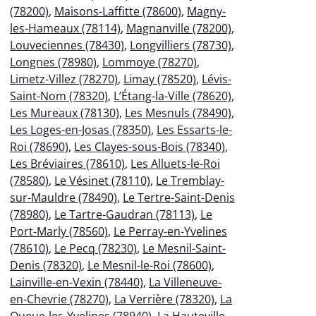
(78200)
,
Maisons-Laffitte (78600)
,
Magny-
les-Hameaux (78114)
,
Magnanville (78200)
,
Louveciennes (78430)
,
Longvilliers (78730)
,
Longnes (78980)
,
Lommoye (78270)
,
Limetz-Villez (78270)
,
Limay (78520)
,
Lévis-
Saint-Nom (78320)
,
L’Étang-la-Ville (78620)
,
Les Mureaux (78130)
,
Les Mesnuls (78490)
,
Les Loges-en-Josas (78350)
,
Les Essarts-le-
Roi (78690)
,
Les Clayes-sous-Bois (78340)
,
Les Bréviaires (78610)
,
Les Alluets-le-Roi
(78580)
,
Le Vésinet (78110)
,
Le Tremblay-
sur-Mauldre (78490)
,
Le Tertre-Saint-Denis
(78980)
,
Le Tartre-Gaudran (78113)
,
Le
Port-Marly (78560)
,
Le Perray-en-Yvelines
(78610)
,
Le Pecq (78230)
,
Le Mesnil-Saint-
Denis (78320)
,
Le Mesnil-le-Roi (78600)
,
Lainville-en-Vexin (78440)
,
La Villeneuve-
en-Chevrie (78270)
,
La Verrière (78320)
,
La
Queue-les-Yvelines (78940)
,
La Hauteville