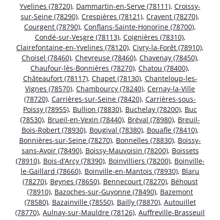
Yvelines (78720)
,
Dammartin-en-Serve (78111)
,
Croissy-
sur-Seine (78290)
,
Crespières (78121)
,
Cravent (78270)
,
Courgent (78790)
,
Conflans-Sainte-Honorine (78700)
,
Condé-sur-Vesgre (78113)
,
Coignières (78310)
,
Clairefontaine-en-Yvelines (78120)
,
Civry-la-Forêt (78910)
,
Choisel (78460)
,
Chevreuse (78460)
,
Chavenay (78450)
,
Chaufour-lès-Bonnières (78270)
,
Chatou (78400)
,
Châteaufort (78117)
,
Chapet (78130)
,
Chanteloup-les-
Vignes (78570)
,
Chambourcy (78240)
,
Cernay-la-Ville
(78720)
,
Carrières-sur-Seine (78420)
,
Carrières-sous-
Poissy (78955)
,
Bullion (78830)
,
Buchelay (78200)
,
Buc
(78530)
,
Brueil-en-Vexin (78440)
,
Bréval (78980)
,
Breuil-
Bois-Robert (78930)
,
Bougival (78380)
,
Bouafle (78410)
,
Bonnières-sur-Seine (78270)
,
Bonnelles (78830)
,
Boissy-
sans-Avoir (78490)
,
Boissy-Mauvoisin (78200)
,
Boissets
(78910)
,
Bois-d’Arcy (78390)
,
Boinvilliers (78200)
,
Boinville-
le-Gaillard (78660)
,
Boinville-en-Mantois (78930)
,
Blaru
(78270)
,
Beynes (78650)
,
Bennecourt (78270)
,
Béhoust
(78910)
,
Bazoches-sur-Guyonne (78490)
,
Bazemont
(78580)
,
Bazainville (78550)
,
Bailly (78870)
,
Autouillet
(78770)
,
Aulnay-sur-Mauldre (78126)
,
Auffreville-Brasseuil