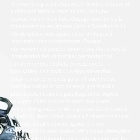
l’enlèvement gratuit d’épave, l’enlèvement épave et
le débarras ferraille, tout en assurant une
destruction véhicule hors d’usage conforme à la
réglementation en vigueur dans le Bourdonné. Le
rôle de Enlèvement épave ne se limite pas à
l’évacuation des encombrants. Chaque
intervention est pensée comme une étape vers la
récupération fers et métaux, permettant de
transformer des déchets en ressources
valorisables. Le travail d’un épaviste et d’un
ferrailleur expérimentés garantit que chaque
matériau suit un circuit de recyclage ferraille
adapté, évitant ainsi le gaspillage et les dépôts
sauvages. Cette approche contribue à une
meilleure organisation de la gestion des métaux à
l’échelle du Bourdonné. Grâce à Enlèvement épave,
le rachat ferraille devient également une
opportunité de valorisation, offrant une alternative
responsable à l’abandon des métaux inutilisés. En