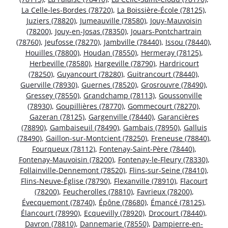
La Celle-les-Bordes (78720)
,
La Boissière-École (78125)
,
Juziers (78820)
,
Jumeauville (78580)
,
Jouy-Mauvoisin
(78200)
,
Jouy-en-Josas (78350)
,
Jouars-Pontchartrain
(78760)
,
Jeufosse (78270)
,
Jambville (78440)
,
Issou (78440)
,
Houilles (78800)
,
Houdan (78550)
,
Hermeray (78125)
,
Herbeville (78580)
,
Hargeville (78790)
,
Hardricourt
(78250)
,
Guyancourt (78280)
,
Guitrancourt (78440)
,
Guerville (78930)
,
Guernes (78520)
,
Grosrouvre (78490)
,
Gressey (78550)
,
Grandchamp (78113)
,
Goussonville
(78930)
,
Goupillières (78770)
,
Gommecourt (78270)
,
Gazeran (78125)
,
Gargenville (78440)
,
Garancières
(78890)
,
Gambaiseuil (78490)
,
Gambais (78950)
,
Galluis
(78490)
,
Gaillon-sur-Montcient (78250)
,
Freneuse (78840)
,
Fourqueux (78112)
,
Fontenay-Saint-Père (78440)
,
Fontenay-Mauvoisin (78200)
,
Fontenay-le-Fleury (78330)
,
Follainville-Dennemont (78520)
,
Flins-sur-Seine (78410)
,
Flins-Neuve-Église (78790)
,
Flexanville (78910)
,
Flacourt
(78200)
,
Feucherolles (78810)
,
Favrieux (78200)
,
Évecquemont (78740)
,
Épône (78680)
,
Émancé (78125)
,
Élancourt (78990)
,
Ecquevilly (78920)
,
Drocourt (78440)
,
Davron (78810)
,
Dannemarie (78550)
,
Dampierre-en-