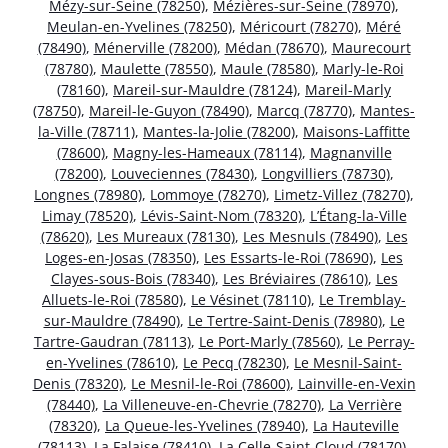
Mézy-sur-Seine (78250)
,
Mézières-sur-Seine (78970)
,
Meulan-en-Yvelines (78250)
,
Méricourt (78270)
,
Méré
(78490)
,
Ménerville (78200)
,
Médan (78670)
,
Maurecourt
(78780)
,
Maulette (78550)
,
Maule (78580)
,
Marly-le-Roi
(78160)
,
Mareil-sur-Mauldre (78124)
,
Mareil-Marly
(78750)
,
Mareil-le-Guyon (78490)
,
Marcq (78770)
,
Mantes-
la-Ville (78711)
,
Mantes-la-Jolie (78200)
,
Maisons-Laffitte
(78600)
,
Magny-les-Hameaux (78114)
,
Magnanville
(78200)
,
Louveciennes (78430)
,
Longvilliers (78730)
,
Longnes (78980)
,
Lommoye (78270)
,
Limetz-Villez (78270)
,
Limay (78520)
,
Lévis-Saint-Nom (78320)
,
L’Étang-la-Ville
(78620)
,
Les Mureaux (78130)
,
Les Mesnuls (78490)
,
Les
Loges-en-Josas (78350)
,
Les Essarts-le-Roi (78690)
,
Les
Clayes-sous-Bois (78340)
,
Les Bréviaires (78610)
,
Les
Alluets-le-Roi (78580)
,
Le Vésinet (78110)
,
Le Tremblay-
sur-Mauldre (78490)
,
Le Tertre-Saint-Denis (78980)
,
Le
Tartre-Gaudran (78113)
,
Le Port-Marly (78560)
,
Le Perray-
en-Yvelines (78610)
,
Le Pecq (78230)
,
Le Mesnil-Saint-
Denis (78320)
,
Le Mesnil-le-Roi (78600)
,
Lainville-en-Vexin
(78440)
,
La Villeneuve-en-Chevrie (78270)
,
La Verrière
(78320)
,
La Queue-les-Yvelines (78940)
,
La Hauteville
(78113)
,
La Falaise (78410)
,
La Celle-Saint-Cloud (78170)
,