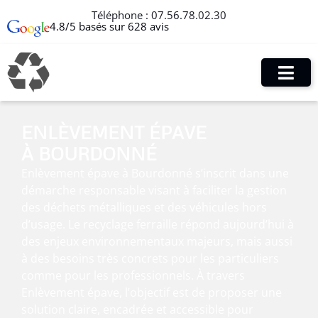
Téléphone :
07.56.78.02.30
4.8/5 basés sur 628 avis
ENLÈVEMENT ÉPAVE
À BOURDONNÉ
Enlèvement épave à Bourdonné s’inscrit dans une
démarche responsable visant à faciliter la gestion
des déchets métalliques et des véhicules hors
d’usage. Le recyclage ferraille répond aujourd’hui à
des enjeux environnementaux majeurs, mais aussi
à des besoins très concrets pour les particuliers
comme pour les professionnels. À travers
Enlèvement épave, l’objectif est de proposer une
solution claire, encadrée et accessible pour