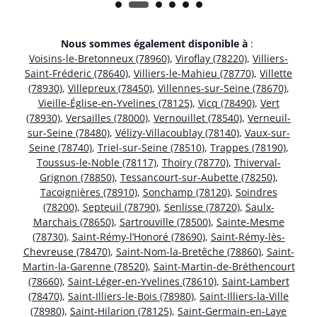
Nous sommes également disponible à
:
Voisins-le-Bretonneux (78960)
,
Viroflay (78220)
,
Villiers-
Saint-Fréderic (78640)
,
Villiers-le-Mahieu (78770)
,
Villette
(78930)
,
Villepreux (78450)
,
Villennes-sur-Seine (78670)
,
Vieille-Église-en-Yvelines (78125)
,
Vicq (78490)
,
Vert
(78930)
,
Versailles (78000)
,
Vernouillet (78540)
,
Verneuil-
sur-Seine (78480)
,
Vélizy-Villacoublay (78140)
,
Vaux-sur-
Seine (78740)
,
Triel-sur-Seine (78510)
,
Trappes (78190)
,
Toussus-le-Noble (78117)
,
Thoiry (78770)
,
Thiverval-
Grignon (78850)
,
Tessancourt-sur-Aubette (78250)
,
Tacoignières (78910)
,
Sonchamp (78120)
,
Soindres
(78200)
,
Septeuil (78790)
,
Senlisse (78720)
,
Saulx-
Marchais (78650)
,
Sartrouville (78500)
,
Sainte-Mesme
(78730)
,
Saint-Rémy-l’Honoré (78690)
,
Saint-Rémy-lès-
Chevreuse (78470)
,
Saint-Nom-la-Bretêche (78860)
,
Saint-
Martin-la-Garenne (78520)
,
Saint-Martin-de-Bréthencourt
(78660)
,
Saint-Léger-en-Yvelines (78610)
,
Saint-Lambert
(78470)
,
Saint-Illiers-le-Bois (78980)
,
Saint-Illiers-la-Ville
(78980)
,
Saint-Hilarion (78125)
,
Saint-Germain-en-Laye