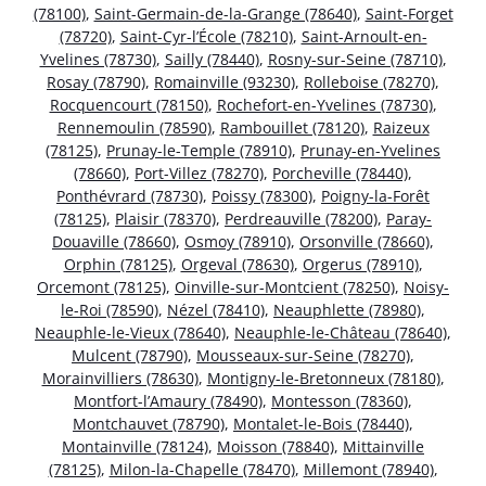
(78100)
,
Saint-Germain-de-la-Grange (78640)
,
Saint-Forget
(78720)
,
Saint-Cyr-l’École (78210)
,
Saint-Arnoult-en-
Yvelines (78730)
,
Sailly (78440)
,
Rosny-sur-Seine (78710)
,
Rosay (78790)
,
Romainville (93230)
,
Rolleboise (78270)
,
Rocquencourt (78150)
,
Rochefort-en-Yvelines (78730)
,
Rennemoulin (78590)
,
Rambouillet (78120)
,
Raizeux
(78125)
,
Prunay-le-Temple (78910)
,
Prunay-en-Yvelines
(78660)
,
Port-Villez (78270)
,
Porcheville (78440)
,
Ponthévrard (78730)
,
Poissy (78300)
,
Poigny-la-Forêt
(78125)
,
Plaisir (78370)
,
Perdreauville (78200)
,
Paray-
Douaville (78660)
,
Osmoy (78910)
,
Orsonville (78660)
,
Orphin (78125)
,
Orgeval (78630)
,
Orgerus (78910)
,
Orcemont (78125)
,
Oinville-sur-Montcient (78250)
,
Noisy-
le-Roi (78590)
,
Nézel (78410)
,
Neauphlette (78980)
,
Neauphle-le-Vieux (78640)
,
Neauphle-le-Château (78640)
,
Mulcent (78790)
,
Mousseaux-sur-Seine (78270)
,
Morainvilliers (78630)
,
Montigny-le-Bretonneux (78180)
,
Montfort-l’Amaury (78490)
,
Montesson (78360)
,
Montchauvet (78790)
,
Montalet-le-Bois (78440)
,
Montainville (78124)
,
Moisson (78840)
,
Mittainville
(78125)
,
Milon-la-Chapelle (78470)
,
Millemont (78940)
,