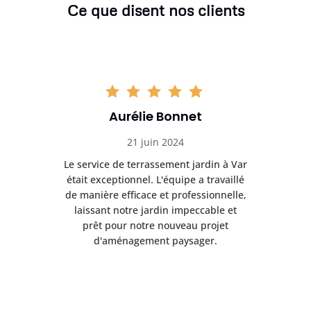
Ce que disent nos clients
Aurélie Bonnet
21 juin 2024
à Var
Le service de terrassement jardin à Var
Le s
illé
était exceptionnel. L'équipe a travaillé
éta
lle,
de manière efficace et professionnelle,
de 
et
laissant notre jardin impeccable et
l
t
prêt pour notre nouveau projet
d'aménagement paysager.