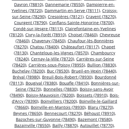
Davron (78810)
,
Dannemarie (78550)
,
Dampierre-en-
Yvelines (78720)
,
Dammartin-en-Serve (78111)
,
Croissy-
sur-Seine (78290)
,
Crespières (78121)
,
Cravent (78270)
,
Courgent (78790)
,
Conflans-Sainte-Honorine (78700)
,
Condé-sur-Vesgre (78113)
,
Clairefontaine-en-Yvelines
(78120)
,
Civry-la-Forêt (78910)
,
Choisel (78460)
,
Chevreuse
(78460)
,
Chavenay (78450)
,
Chaufour-lès-Bonnières
(78270)
,
Chatou (78400)
,
Châteaufort (78117)
,
Chapet
(78130)
,
Chanteloup-les-Vignes (78570)
,
Chambourcy
(78240)
,
Cernay-la-Ville (78720)
,
Carrières-sur-Seine
(78420)
,
Carrières-sous-Poissy (78955)
,
Bullion (78830)
,
Buchelay (78200)
,
Buc (78530)
,
Brueil-en-Vexin (78440)
,
Bréval (78980)
,
Breuil-Bois-Robert (78930)
,
Bourdonné
(78113)
,
Bougival (78380)
,
Bouafle (78410)
,
Bonnières-sur-
Seine (78270)
,
Bonnelles (78830)
,
Boissy-sans-Avoir
(78490)
,
Boissy-Mauvoisin (78200)
,
Boissets (78910)
,
Bois-
d’Arcy (78390)
,
Boinvilliers (78200)
,
Boinville-le-Gaillard
(78660)
,
Boinville-en-Mantois (78930)
,
Blaru (78270)
,
Beynes (78650)
,
Bennecourt (78270)
,
Béhoust (78910)
,
Bazoches-sur-Guyonne (78490)
,
Bazemont (78580)
,
Bazainville (78550)
,
Bailly (78870)
,
Autouillet (78770)
,