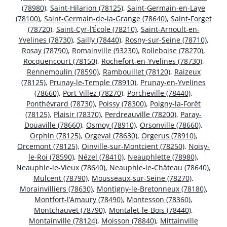
(78980)
,
Saint-Hilarion (78125)
,
Saint-Germain-en-Laye
(78100)
,
Saint-Germain-de-la-Grange (78640)
,
Saint-Forget
(78720)
,
Saint-Cyr-l’École (78210)
,
Saint-Arnoult-en-
Yvelines (78730)
,
Sailly (78440)
,
Rosny-sur-Seine (78710)
,
Rosay (78790)
,
Romainville (93230)
,
Rolleboise (78270)
,
Rocquencourt (78150)
,
Rochefort-en-Yvelines (78730)
,
Rennemoulin (78590)
,
Rambouillet (78120)
,
Raizeux
(78125)
,
Prunay-le-Temple (78910)
,
Prunay-en-Yvelines
(78660)
,
Port-Villez (78270)
,
Porcheville (78440)
,
Ponthévrard (78730)
,
Poissy (78300)
,
Poigny-la-Forêt
(78125)
,
Plaisir (78370)
,
Perdreauville (78200)
,
Paray-
Douaville (78660)
,
Osmoy (78910)
,
Orsonville (78660)
,
Orphin (78125)
,
Orgeval (78630)
,
Orgerus (78910)
,
Orcemont (78125)
,
Oinville-sur-Montcient (78250)
,
Noisy-
le-Roi (78590)
,
Nézel (78410)
,
Neauphlette (78980)
,
Neauphle-le-Vieux (78640)
,
Neauphle-le-Château (78640)
,
Mulcent (78790)
,
Mousseaux-sur-Seine (78270)
,
Morainvilliers (78630)
,
Montigny-le-Bretonneux (78180)
,
Montfort-l’Amaury (78490)
,
Montesson (78360)
,
Montchauvet (78790)
,
Montalet-le-Bois (78440)
,
Montainville (78124)
,
Moisson (78840)
,
Mittainville