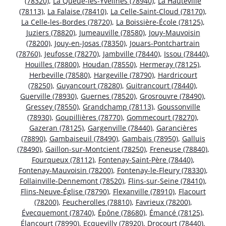
(78320)
,
La Queue-les-Yvelines (78940)
,
La Hauteville
(78113)
,
La Falaise (78410)
,
La Celle-Saint-Cloud (78170)
,
La Celle-les-Bordes (78720)
,
La Boissière-École (78125)
,
Juziers (78820)
,
Jumeauville (78580)
,
Jouy-Mauvoisin
(78200)
,
Jouy-en-Josas (78350)
,
Jouars-Pontchartrain
(78760)
,
Jeufosse (78270)
,
Jambville (78440)
,
Issou (78440)
,
Houilles (78800)
,
Houdan (78550)
,
Hermeray (78125)
,
Herbeville (78580)
,
Hargeville (78790)
,
Hardricourt
(78250)
,
Guyancourt (78280)
,
Guitrancourt (78440)
,
Guerville (78930)
,
Guernes (78520)
,
Grosrouvre (78490)
,
Gressey (78550)
,
Grandchamp (78113)
,
Goussonville
(78930)
,
Goupillières (78770)
,
Gommecourt (78270)
,
Gazeran (78125)
,
Gargenville (78440)
,
Garancières
(78890)
,
Gambaiseuil (78490)
,
Gambais (78950)
,
Galluis
(78490)
,
Gaillon-sur-Montcient (78250)
,
Freneuse (78840)
,
Fourqueux (78112)
,
Fontenay-Saint-Père (78440)
,
Fontenay-Mauvoisin (78200)
,
Fontenay-le-Fleury (78330)
,
Follainville-Dennemont (78520)
,
Flins-sur-Seine (78410)
,
Flins-Neuve-Église (78790)
,
Flexanville (78910)
,
Flacourt
(78200)
,
Feucherolles (78810)
,
Favrieux (78200)
,
Évecquemont (78740)
,
Épône (78680)
,
Émancé (78125)
,
Élancourt (78990)
,
Ecquevilly (78920)
,
Drocourt (78440)
,