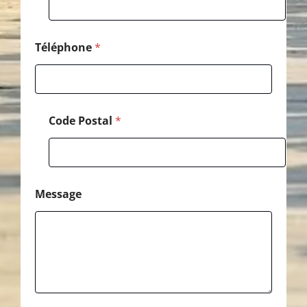
é
p
h
o
Téléphone
*
n
e
*
Code Postal
*
Message