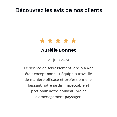
Découvrez les avis de nos clients
Aurélie Bonnet
21 juin 2024
à Var
Le service de terrassement jardin à Var
Le s
illé
était exceptionnel. L'équipe a travaillé
éta
lle,
de manière efficace et professionnelle,
de 
et
laissant notre jardin impeccable et
l
t
prêt pour notre nouveau projet
d'aménagement paysager.