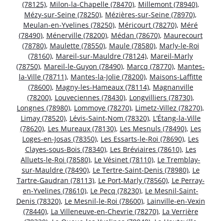
(78125)
,
Milon-la-Chapelle (78470)
,
Millemont (78940)
,
Mézy-sur-Seine (78250)
,
Mézières-sur-Seine (78970)
,
Meulan-en-Yvelines (78250)
,
Méricourt (78270)
,
Méré
(78490)
,
Ménerville (78200)
,
Médan (78670)
,
Maurecourt
(78780)
,
Maulette (78550)
,
Maule (78580)
,
Marly-le-Roi
(78160)
,
Mareil-sur-Mauldre (78124)
,
Mareil-Marly
(78750)
,
Mareil-le-Guyon (78490)
,
Marcq (78770)
,
Mantes-
la-Ville (78711)
,
Mantes-la-Jolie (78200)
,
Maisons-Laffitte
(78600)
,
Magny-les-Hameaux (78114)
,
Magnanville
(78200)
,
Louveciennes (78430)
,
Longvilliers (78730)
,
Longnes (78980)
,
Lommoye (78270)
,
Limetz-Villez (78270)
,
Limay (78520)
,
Lévis-Saint-Nom (78320)
,
L’Étang-la-Ville
(78620)
,
Les Mureaux (78130)
,
Les Mesnuls (78490)
,
Les
Loges-en-Josas (78350)
,
Les Essarts-le-Roi (78690)
,
Les
Clayes-sous-Bois (78340)
,
Les Bréviaires (78610)
,
Les
Alluets-le-Roi (78580)
,
Le Vésinet (78110)
,
Le Tremblay-
sur-Mauldre (78490)
,
Le Tertre-Saint-Denis (78980)
,
Le
Tartre-Gaudran (78113)
,
Le Port-Marly (78560)
,
Le Perray-
en-Yvelines (78610)
,
Le Pecq (78230)
,
Le Mesnil-Saint-
Denis (78320)
,
Le Mesnil-le-Roi (78600)
,
Lainville-en-Vexin
(78440)
,
La Villeneuve-en-Chevrie (78270)
,
La Verrière