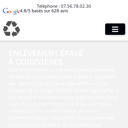
Téléphone :
07.56.78.02.30
4.8/5 basés sur 628 avis
ENLÈVEMENT ÉPAVE
À COIGNIÈRES
Enlèvement épave à Coignières s’inscrit dans une
démarche responsable visant à faciliter la gestion
des déchets métalliques et des véhicules hors
d’usage. Le recyclage ferraille répond aujourd’hui à
des enjeux environnementaux majeurs, mais aussi
à des besoins très concrets pour les particuliers
comme pour les professionnels. À travers
Enlèvement épave, l’objectif est de proposer une
solution claire, encadrée et accessible pour