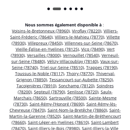
Nous sommes également disponible à
:
Voisins-le-Bretonneux (78960)
,
Viroflay (78220)
,
Villiers-
Saint-Fréderic (78640)
,
Villiers-le-Mahieu (78770)
,
Villette
(78930)
,
Villepreux (78450)
,
Villennes-sur-Seine (78670)
,
Vieille-Église-en-Yvelines (78125)
,
Vicq (78490)
,
Vert
(78930)
,
Versailles (78000)
,
Vernouillet (78540)
,
Verneuil-
sur-Seine (78480)
,
Vélizy-Villacoublay (78140)
,
Vaux-sur-
Seine (78740)
,
Triel-sur-Seine (78510)
,
Trappes (78190)
,
Toussus-le-Noble (78117)
,
Thoiry (78770)
,
Thiverval-
Grignon (78850)
,
Tessancourt-sur-Aubette (78250)
,
Tacoignières (78910)
,
Sonchamp (78120)
,
Soindres
(78200)
,
Septeuil (78790)
,
Senlisse (78720)
,
Saulx-
Marchais (78650)
,
Sartrouville (78500)
,
Sainte-Mesme
(78730)
,
Saint-Rémy-l’Honoré (78690)
,
Saint-Rémy-lès-
Chevreuse (78470)
,
Saint-Nom-la-Bretêche (78860)
,
Saint-
Martin-la-Garenne (78520)
,
Saint-Martin-de-Bréthencourt
(78660)
,
Saint-Léger-en-Yvelines (78610)
,
Saint-Lambert
(78470)
,
Saint-Illiers-le-Bois (78980)
,
Saint-Illiers-la-Ville