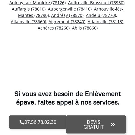
Aulnay-sur-Mauldre (78126)
,
Auffreville-Brasseuil (78930)
,
Auffargis (78610)
,
Aubergenville (78410)
,
Arnouville-lès-
Mantes (78790)
,
Andrésy (78570)
,
Andelu (78770)
,
Allainville (78660)
,
Aigremont (78240)
,
Adainville (78113)
,
Achères (78260)
,
Ablis (78660)
Si vous avez besoin de Enlèvement
épave, faites appel à nos services.
07.56.78.02.30
DEVIS
GRATUIT