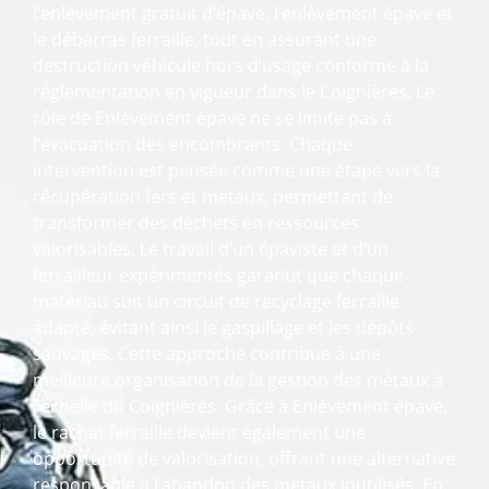
l’enlèvement gratuit d’épave, l’enlèvement épave et
le débarras ferraille, tout en assurant une
destruction véhicule hors d’usage conforme à la
réglementation en vigueur dans le Coignières. Le
rôle de Enlèvement épave ne se limite pas à
l’évacuation des encombrants. Chaque
intervention est pensée comme une étape vers la
récupération fers et métaux, permettant de
transformer des déchets en ressources
valorisables. Le travail d’un épaviste et d’un
ferrailleur expérimentés garantit que chaque
matériau suit un circuit de recyclage ferraille
adapté, évitant ainsi le gaspillage et les dépôts
sauvages. Cette approche contribue à une
meilleure organisation de la gestion des métaux à
l’échelle du Coignières. Grâce à Enlèvement épave,
le rachat ferraille devient également une
opportunité de valorisation, offrant une alternative
responsable à l’abandon des métaux inutilisés. En