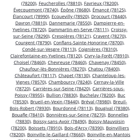
(78200)
,
Feucherolles (78810)
,
Favrieux (78200)
,
Évecquemont (78740)
,
Épône (78680)
,
Émancé (78125)
,
Élancourt (78990)
,
Ecquevilly (78920)
,
Drocourt (78440)
,
Davron (78810)
,
Dannemarie (78550)
,
Dampierre-en-
Yvelines (78720)
,
Dammartin-en-Serve (78111)
,
Croissy-
sur-Seine (78290)
,
Crespières (78121)
,
Cravent (78270)
,
Courgent (78790)
,
Conflans-Sainte-Honorine (78700)
,
Condé-sur-Vesgre (78113)
,
Coignières (78310)
,
Clairefontaine-en-Yvelines (78120)
,
Civry-la-Forêt (78910)
,
Choisel (78460)
,
Chevreuse (78460)
,
Chavenay (78450)
,
Chaufour-lès-Bonnières (78270)
,
Chatou (78400)
,
Châteaufort (78117)
,
Chapet (78130)
,
Chanteloup-les-
Vignes (78570)
,
Chambourcy (78240)
,
Cernay-la-Ville
(78720)
,
Carrières-sur-Seine (78420)
,
Carrières-sous-
Poissy (78955)
,
Bullion (78830)
,
Buchelay (78200)
,
Buc
(78530)
,
Brueil-en-Vexin (78440)
,
Bréval (78980)
,
Breuil-
Bois-Robert (78930)
,
Bourdonné (78113)
,
Bougival (78380)
,
Bouafle (78410)
,
Bonnières-sur-Seine (78270)
,
Bonnelles
(78830)
,
Boissy-sans-Avoir (78490)
,
Boissy-Mauvoisin
(78200)
,
Boissets (78910)
,
Bois-d’Arcy (78390)
,
Boinvilliers
(78200)
,
Boinville-le-Gaillard (78660)
,
Boinville-en-Mantois