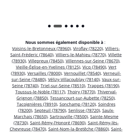
Nous sommes également disponible à
:
Voisins-le-Bretonneux (78960)
,
Viroflay (78220)
,
Villiers-
Saint-Fréderic (78640)
,
Villiers-le-Mahieu (78770)
,
Villette
(78930)
,
Villepreux (78450)
,
Villennes-sur-Seine (78670)
,
Vieille-Église-en-Yvelines (78125)
,
Vicq (78490)
,
Vert
(78930)
,
Versailles (78000)
,
Vernouillet (78540)
,
Verneuil-
sur-Seine (78480)
,
Vélizy-Villacoublay (78140)
,
Vaux-sur-
Seine (78740)
,
Triel-sur-Seine (78510)
,
Trappes (78190)
,
Toussus-le-Noble (78117)
,
Thoiry (78770)
,
Thiverval-
Grignon (78850)
,
Tessancourt-sur-Aubette (78250)
,
Tacoignières (78910)
,
Sonchamp (78120)
,
Soindres
(78200)
,
Septeuil (78790)
,
Senlisse (78720)
,
Saulx-
Marchais (78650)
,
Sartrouville (78500)
,
Sainte-Mesme
(78730)
,
Saint-Rémy-l’Honoré (78690)
,
Saint-Rémy-lès-
Chevreuse (78470)
,
Saint-Nom-la-Bretêche (78860)
,
Saint-