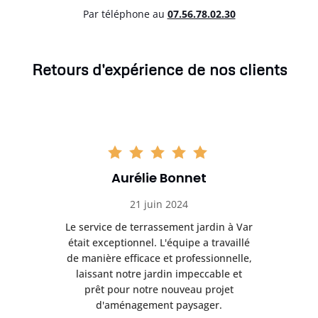
Par téléphone au
07.56.78.02.30
Retours d'expérience de nos clients
Aurélie Bonnet
21 juin 2024
à Var
Le service de terrassement jardin à Var
Le s
illé
était exceptionnel. L'équipe a travaillé
éta
lle,
de manière efficace et professionnelle,
de 
et
laissant notre jardin impeccable et
l
t
prêt pour notre nouveau projet
d'aménagement paysager.