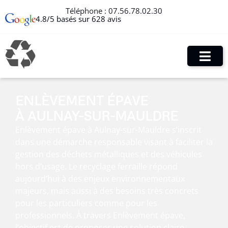
Téléphone :
07.56.78.02.30
4.8/5 basés sur 628 avis
ENLÈVEMENT ÉPAVE
À AULNAY-SUR-MAULDRE
Enlèvement épave à Aulnay-sur-Mauldre s’inscrit
dans une démarche responsable visant à faciliter la
gestion des déchets métalliques et des véhicules
hors d’usage. Le recyclage ferraille répond
aujourd’hui à des enjeux environnementaux
majeurs, mais aussi à des besoins très concrets
pour les particuliers comme pour les
professionnels. À travers Enlèvement épave,
l’objectif est de proposer une solution claire,