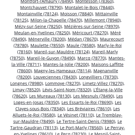
Montfort-l’Amaury (78490)
,
Montesson (78360)
,
Montchauvet (78790)
,
Montalet-le-Bois (78440)
,
Montainville (78124)
,
Moisson (78840)
,
Mittainville
(78125)
,
Milon-la-Chapelle (78470)
,
Millemont (78940)
,
Mézy-sur-Seine (78250)
,
Mézières-sur-Seine (78970)
,
Meulan-en-Yvelines (78250)
,
Méricourt (78270)
,
Méré
(78490)
,
Ménerville (78200)
,
Médan (78670)
,
Maurecourt
(78780)
,
Maulette (78550)
,
Maule (78580)
,
Marly-le-Roi
(78160)
,
Mareil-sur-Mauldre (78124)
,
Mareil-Marly
(78750)
,
Mareil-le-Guyon (78490)
,
Marcq (78770)
,
Mantes-
la-Ville (78711)
,
Mantes-la-Jolie (78200)
,
Maisons-Laffitte
(78600)
,
Magny-les-Hameaux (78114)
,
Magnanville
(78200)
,
Louveciennes (78430)
,
Longvilliers (78730)
,
Longnes (78980)
,
Lommoye (78270)
,
Limetz-Villez (78270)
,
Limay (78520)
,
Lévis-Saint-Nom (78320)
,
L’Étang-la-Ville
(78620)
,
Les Mureaux (78130)
,
Les Mesnuls (78490)
,
Les
Loges-en-Josas (78350)
,
Les Essarts-le-Roi (78690)
,
Les
Clayes-sous-Bois (78340)
,
Les Bréviaires (78610)
,
Les
Alluets-le-Roi (78580)
,
Le Vésinet (78110)
,
Le Tremblay-
sur-Mauldre (78490)
,
Le Tertre-Saint-Denis (78980)
,
Le
Tartre-Gaudran (78113)
,
Le Port-Marly (78560)
,
Le Perray-
en-Yvelines (78610)
,
Le Pecq (78230)
,
Le Mesnil-Saint-