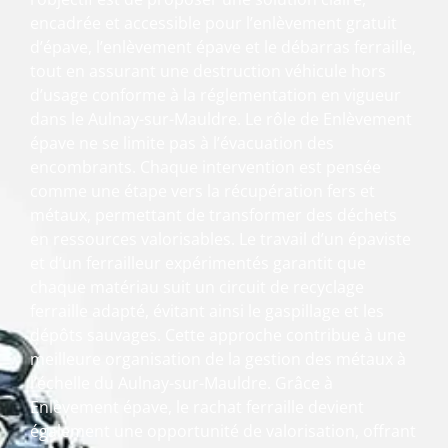
encadrée et accessible pour l’enlèvement gratuit
d’épave, l’enlèvement épave et le débarras ferraille,
tout en assurant une destruction véhicule hors
d’usage conforme à la réglementation en vigueur
dans le Aulnay-sur-Mauldre. Le rôle de Enlèvement
épave ne se limite pas à l’évacuation des
encombrants. Chaque intervention est pensée
comme une étape vers la récupération fers et
métaux, permettant de transformer des déchets
en ressources valorisables. Le travail d’un épaviste
et d’un ferrailleur expérimentés garantit que
chaque matériau suit un circuit de recyclage
ferraille adapté, évitant ainsi le gaspillage et les
dépôts sauvages. Cette approche contribue à une
meilleure organisation de la gestion des métaux à
l’échelle du Aulnay-sur-Mauldre. Grâce à
Enlèvement épave, le rachat ferraille devient
également une opportunité de valorisation, offrant