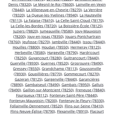
Denis (78320)
,
Le Mesnil-le-Roi (78600)
,
Lainville-en-Vexin
(78440)
,
La Villeneuve-en-Chevrie (78270)
,
La Verrière
(78320)
,
La Queue-les-Yvelines (78940)
,
La Hauteville
(78113)
,
La Falaise (78410)
,
La Celle-Saint-Cloud (78170)
,
La Celle-les-Bordes (78720)
,
La Boissière-École (78125)
,
Juziers (78820)
,
Jumeauville (78580)
,
Jouy-Mauvoisin
(78200)
,
Jouy-en-Josas (78350)
,
Jouars-Pontchartrain
(78760)
,
Jeufosse (78270)
,
Jambville (78440)
,
Issou (78440)
,
Houilles (78800)
,
Houdan (78550)
,
Hermeray (78125)
,
Herbeville (78580)
,
Hargeville (78790)
,
Hardricourt
(78250)
,
Guyancourt (78280)
,
Guitrancourt (78440)
,
Guerville (78930)
,
Guernes (78520)
,
Grosrouvre (78490)
,
Gressey (78550)
,
Grandchamp (78113)
,
Goussonville
(78930)
,
Goupillières (78770)
,
Gommecourt (78270)
,
Gazeran (78125)
,
Gargenville (78440)
,
Garancières
(78890)
,
Gambaiseuil (78490)
,
Gambais (78950)
,
Galluis
(78490)
,
Gaillon-sur-Montcient (78250)
,
Freneuse (78840)
,
Fourqueux (78112)
,
Fontenay-Saint-Père (78440)
,
Fontenay-Mauvoisin (78200)
,
Fontenay-le-Fleury (78330)
,
Follainville-Dennemont (78520)
,
Flins-sur-Seine (78410)
,
Flins-Neuve-Église (78790)
,
Flexanville (78910)
,
Flacourt