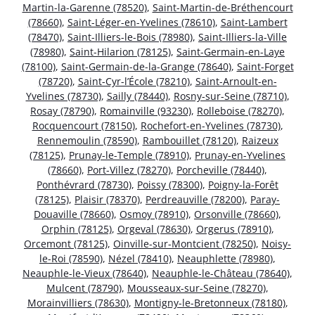
Martin-la-Garenne (78520)
,
Saint-Martin-de-Bréthencourt
(78660)
,
Saint-Léger-en-Yvelines (78610)
,
Saint-Lambert
(78470)
,
Saint-Illiers-le-Bois (78980)
,
Saint-Illiers-la-Ville
(78980)
,
Saint-Hilarion (78125)
,
Saint-Germain-en-Laye
(78100)
,
Saint-Germain-de-la-Grange (78640)
,
Saint-Forget
(78720)
,
Saint-Cyr-l’École (78210)
,
Saint-Arnoult-en-
Yvelines (78730)
,
Sailly (78440)
,
Rosny-sur-Seine (78710)
,
Rosay (78790)
,
Romainville (93230)
,
Rolleboise (78270)
,
Rocquencourt (78150)
,
Rochefort-en-Yvelines (78730)
,
Rennemoulin (78590)
,
Rambouillet (78120)
,
Raizeux
(78125)
,
Prunay-le-Temple (78910)
,
Prunay-en-Yvelines
(78660)
,
Port-Villez (78270)
,
Porcheville (78440)
,
Ponthévrard (78730)
,
Poissy (78300)
,
Poigny-la-Forêt
(78125)
,
Plaisir (78370)
,
Perdreauville (78200)
,
Paray-
Douaville (78660)
,
Osmoy (78910)
,
Orsonville (78660)
,
Orphin (78125)
,
Orgeval (78630)
,
Orgerus (78910)
,
Orcemont (78125)
,
Oinville-sur-Montcient (78250)
,
Noisy-
le-Roi (78590)
,
Nézel (78410)
,
Neauphlette (78980)
,
Neauphle-le-Vieux (78640)
,
Neauphle-le-Château (78640)
,
Mulcent (78790)
,
Mousseaux-sur-Seine (78270)
,
Morainvilliers (78630)
,
Montigny-le-Bretonneux (78180)
,