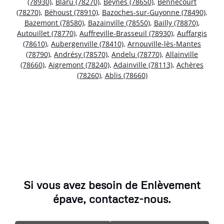
(78930)
,
Blaru (78270)
,
Beynes (78650)
,
Bennecourt
(78270)
,
Béhoust (78910)
,
Bazoches-sur-Guyonne (78490)
,
Bazemont (78580)
,
Bazainville (78550)
,
Bailly (78870)
,
Autouillet (78770)
,
Auffreville-Brasseuil (78930)
,
Auffargis
(78610)
,
Aubergenville (78410)
,
Arnouville-lès-Mantes
(78790)
,
Andrésy (78570)
,
Andelu (78770)
,
Allainville
(78660)
,
Aigremont (78240)
,
Adainville (78113)
,
Achères
(78260)
,
Ablis (78660)
Si vous avez besoin de Enlèvement
épave, contactez-nous.