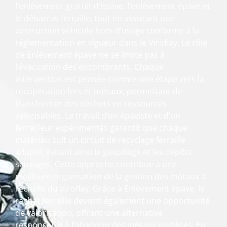
l’enlèvement gratuit d’épave, l’enlèvement épave et
le débarras ferraille, tout en assurant une
destruction véhicule hors d’usage conforme à la
réglementation en vigueur dans le Viroflay. Le rôle
de Enlèvement épave ne se limite pas à
l’évacuation des encombrants. Chaque
intervention est pensée comme une étape vers la
récupération fers et métaux, permettant de
transformer des déchets en ressources
valorisables. Le travail d’un épaviste et d’un
ferrailleur expérimentés garantit que chaque
matériau suit un circuit de recyclage ferraille
adapté, évitant ainsi le gaspillage et les dépôts
sauvages. Cette approche contribue à une
meilleure organisation de la gestion des métaux à
l’échelle du Viroflay. Grâce à Enlèvement épave, le
rachat ferraille devient également une opportunité
de valorisation, offrant une alternative
responsable à l’abandon des métaux inutilisés. En