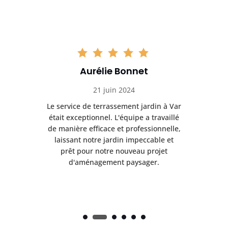
Aurélie Bonnet
21 juin 2024
à Var
Le service de terrassement jardin à Var
Le s
illé
était exceptionnel. L'équipe a travaillé
éta
lle,
de manière efficace et professionnelle,
de 
et
laissant notre jardin impeccable et
l
t
prêt pour notre nouveau projet
d'aménagement paysager.