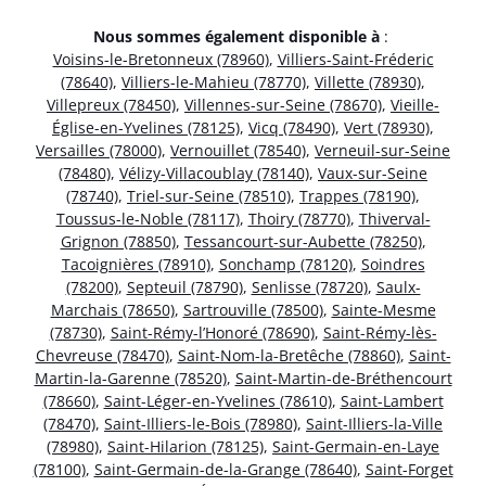
Nous sommes également disponible à
:
Voisins-le-Bretonneux (78960)
,
Villiers-Saint-Fréderic
(78640)
,
Villiers-le-Mahieu (78770)
,
Villette (78930)
,
Villepreux (78450)
,
Villennes-sur-Seine (78670)
,
Vieille-
Église-en-Yvelines (78125)
,
Vicq (78490)
,
Vert (78930)
,
Versailles (78000)
,
Vernouillet (78540)
,
Verneuil-sur-Seine
(78480)
,
Vélizy-Villacoublay (78140)
,
Vaux-sur-Seine
(78740)
,
Triel-sur-Seine (78510)
,
Trappes (78190)
,
Toussus-le-Noble (78117)
,
Thoiry (78770)
,
Thiverval-
Grignon (78850)
,
Tessancourt-sur-Aubette (78250)
,
Tacoignières (78910)
,
Sonchamp (78120)
,
Soindres
(78200)
,
Septeuil (78790)
,
Senlisse (78720)
,
Saulx-
Marchais (78650)
,
Sartrouville (78500)
,
Sainte-Mesme
(78730)
,
Saint-Rémy-l’Honoré (78690)
,
Saint-Rémy-lès-
Chevreuse (78470)
,
Saint-Nom-la-Bretêche (78860)
,
Saint-
Martin-la-Garenne (78520)
,
Saint-Martin-de-Bréthencourt
(78660)
,
Saint-Léger-en-Yvelines (78610)
,
Saint-Lambert
(78470)
,
Saint-Illiers-le-Bois (78980)
,
Saint-Illiers-la-Ville
(78980)
,
Saint-Hilarion (78125)
,
Saint-Germain-en-Laye
(78100)
,
Saint-Germain-de-la-Grange (78640)
,
Saint-Forget