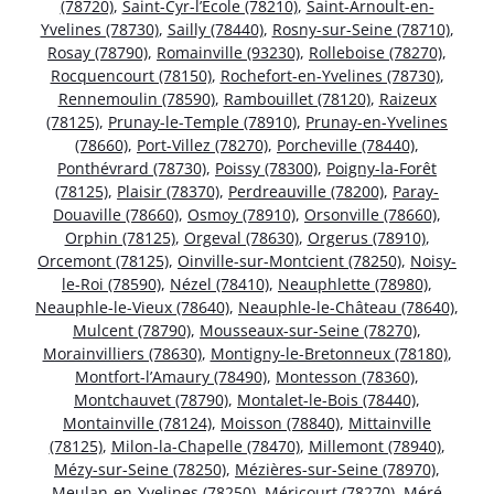
(78720)
,
Saint-Cyr-l’École (78210)
,
Saint-Arnoult-en-
Yvelines (78730)
,
Sailly (78440)
,
Rosny-sur-Seine (78710)
,
Rosay (78790)
,
Romainville (93230)
,
Rolleboise (78270)
,
Rocquencourt (78150)
,
Rochefort-en-Yvelines (78730)
,
Rennemoulin (78590)
,
Rambouillet (78120)
,
Raizeux
(78125)
,
Prunay-le-Temple (78910)
,
Prunay-en-Yvelines
(78660)
,
Port-Villez (78270)
,
Porcheville (78440)
,
Ponthévrard (78730)
,
Poissy (78300)
,
Poigny-la-Forêt
(78125)
,
Plaisir (78370)
,
Perdreauville (78200)
,
Paray-
Douaville (78660)
,
Osmoy (78910)
,
Orsonville (78660)
,
Orphin (78125)
,
Orgeval (78630)
,
Orgerus (78910)
,
Orcemont (78125)
,
Oinville-sur-Montcient (78250)
,
Noisy-
le-Roi (78590)
,
Nézel (78410)
,
Neauphlette (78980)
,
Neauphle-le-Vieux (78640)
,
Neauphle-le-Château (78640)
,
Mulcent (78790)
,
Mousseaux-sur-Seine (78270)
,
Morainvilliers (78630)
,
Montigny-le-Bretonneux (78180)
,
Montfort-l’Amaury (78490)
,
Montesson (78360)
,
Montchauvet (78790)
,
Montalet-le-Bois (78440)
,
Montainville (78124)
,
Moisson (78840)
,
Mittainville
(78125)
,
Milon-la-Chapelle (78470)
,
Millemont (78940)
,
Mézy-sur-Seine (78250)
,
Mézières-sur-Seine (78970)
,
Meulan-en-Yvelines (78250)
,
Méricourt (78270)
,
Méré