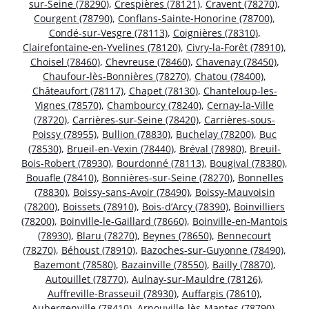
sur-Seine (78290)
,
Crespières (78121)
,
Cravent (78270)
,
Courgent (78790)
,
Conflans-Sainte-Honorine (78700)
,
Condé-sur-Vesgre (78113)
,
Coignières (78310)
,
Clairefontaine-en-Yvelines (78120)
,
Civry-la-Forêt (78910)
,
Choisel (78460)
,
Chevreuse (78460)
,
Chavenay (78450)
,
Chaufour-lès-Bonnières (78270)
,
Chatou (78400)
,
Châteaufort (78117)
,
Chapet (78130)
,
Chanteloup-les-
Vignes (78570)
,
Chambourcy (78240)
,
Cernay-la-Ville
(78720)
,
Carrières-sur-Seine (78420)
,
Carrières-sous-
Poissy (78955)
,
Bullion (78830)
,
Buchelay (78200)
,
Buc
(78530)
,
Brueil-en-Vexin (78440)
,
Bréval (78980)
,
Breuil-
Bois-Robert (78930)
,
Bourdonné (78113)
,
Bougival (78380)
,
Bouafle (78410)
,
Bonnières-sur-Seine (78270)
,
Bonnelles
(78830)
,
Boissy-sans-Avoir (78490)
,
Boissy-Mauvoisin
(78200)
,
Boissets (78910)
,
Bois-d’Arcy (78390)
,
Boinvilliers
(78200)
,
Boinville-le-Gaillard (78660)
,
Boinville-en-Mantois
(78930)
,
Blaru (78270)
,
Beynes (78650)
,
Bennecourt
(78270)
,
Béhoust (78910)
,
Bazoches-sur-Guyonne (78490)
,
Bazemont (78580)
,
Bazainville (78550)
,
Bailly (78870)
,
Autouillet (78770)
,
Aulnay-sur-Mauldre (78126)
,
Auffreville-Brasseuil (78930)
,
Auffargis (78610)
,
Aubergenville (78410)
,
Arnouville-lès-Mantes (78790)
,