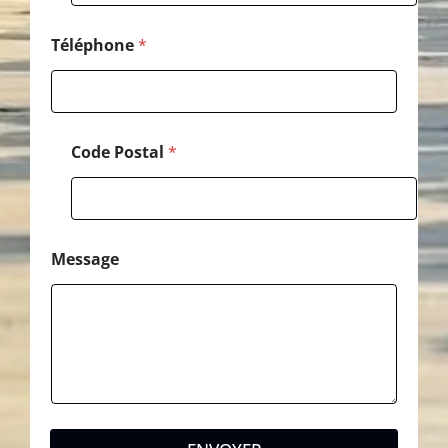
P
o
s
Téléphone
*
t
a
l
Code Postal
*
Message