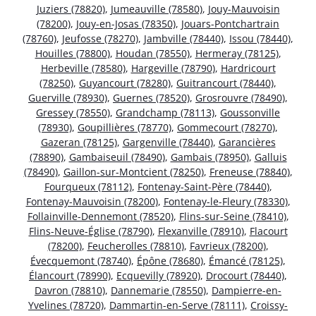
Juziers (78820)
,
Jumeauville (78580)
,
Jouy-Mauvoisin
(78200)
,
Jouy-en-Josas (78350)
,
Jouars-Pontchartrain
(78760)
,
Jeufosse (78270)
,
Jambville (78440)
,
Issou (78440)
,
Houilles (78800)
,
Houdan (78550)
,
Hermeray (78125)
,
Herbeville (78580)
,
Hargeville (78790)
,
Hardricourt
(78250)
,
Guyancourt (78280)
,
Guitrancourt (78440)
,
Guerville (78930)
,
Guernes (78520)
,
Grosrouvre (78490)
,
Gressey (78550)
,
Grandchamp (78113)
,
Goussonville
(78930)
,
Goupillières (78770)
,
Gommecourt (78270)
,
Gazeran (78125)
,
Gargenville (78440)
,
Garancières
(78890)
,
Gambaiseuil (78490)
,
Gambais (78950)
,
Galluis
(78490)
,
Gaillon-sur-Montcient (78250)
,
Freneuse (78840)
,
Fourqueux (78112)
,
Fontenay-Saint-Père (78440)
,
Fontenay-Mauvoisin (78200)
,
Fontenay-le-Fleury (78330)
,
Follainville-Dennemont (78520)
,
Flins-sur-Seine (78410)
,
Flins-Neuve-Église (78790)
,
Flexanville (78910)
,
Flacourt
(78200)
,
Feucherolles (78810)
,
Favrieux (78200)
,
Évecquemont (78740)
,
Épône (78680)
,
Émancé (78125)
,
Élancourt (78990)
,
Ecquevilly (78920)
,
Drocourt (78440)
,
Davron (78810)
,
Dannemarie (78550)
,
Dampierre-en-
Yvelines (78720)
,
Dammartin-en-Serve (78111)
,
Croissy-