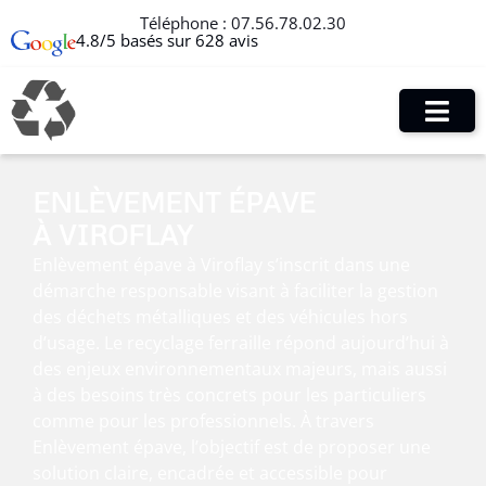
Téléphone :
07.56.78.02.30
4.8/5 basés sur 628 avis
ENLÈVEMENT ÉPAVE
À VIROFLAY
Enlèvement épave à Viroflay s’inscrit dans une
démarche responsable visant à faciliter la gestion
des déchets métalliques et des véhicules hors
d’usage. Le recyclage ferraille répond aujourd’hui à
des enjeux environnementaux majeurs, mais aussi
à des besoins très concrets pour les particuliers
comme pour les professionnels. À travers
Enlèvement épave, l’objectif est de proposer une
solution claire, encadrée et accessible pour