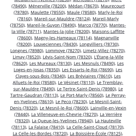
(78490)
,
Ménerville (78200)
,
Médan (78670)
,
Maurecourt
(78780)
,
Maulette (78550)
,
Maule (78580)
,
Marly-le-Roi
(78160)
,
Mareil-sur-Mauldre (78124)
,
Mareil-Marly
(78750)
,
Mareil-le-Guyon (78490)
,
Marcq (78770)
,
Mantes-
la-Ville (78711)
,
Mantes-la-Jolie (78200)
,
Maisons-Laffitte
(78600)
,
Magny-les-Hameaux (78114)
,
Magnanville
(78200)
,
Louveciennes (78430)
,
Longvilliers (78730)
,
Longnes (78980)
,
Lommoye (78270)
,
Limetz-Villez (78270)
,
Limay (78520)
,
Lévis-Saint-Nom (78320)
,
L’Étang-la-Ville
(78620)
,
Les Mureaux (78130)
,
Les Mesnuls (78490)
,
Les
Loges-en-Josas (78350)
,
Les Essarts-le-Roi (78690)
,
Les
Clayes-sous-Bois (78340)
,
Les Bréviaires (78610)
,
Les
Alluets-le-Roi (78580)
,
Le Vésinet (78110)
,
Le Tremblay-
sur-Mauldre (78490)
,
Le Tertre-Saint-Denis (78980)
,
Le
Tartre-Gaudran (78113)
,
Le Port-Marly (78560)
,
Le Perray-
en-Yvelines (78610)
,
Le Pecq (78230)
,
Le Mesnil-Saint-
Denis (78320)
,
Le Mesnil-le-Roi (78600)
,
Lainville-en-Vexin
(78440)
,
La Villeneuve-en-Chevrie (78270)
,
La Verrière
(78320)
,
La Queue-les-Yvelines (78940)
,
La Hauteville
(78113)
,
La Falaise (78410)
,
La Celle-Saint-Cloud (78170)
,
La Celle-les-Bordes (78720)
,
La Boissière-École (78125)
,