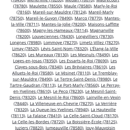
(78780)
,
Maulette (78550)
,
Maule (78580)
,
Marly-le-Roi
(78160)
,
Mareil-sur-Mauldre (78124)
,
Mareil-Marly
(78750)
,
Mareil-le-Guyon (78490)
,
Marcq (78770)
,
Mantes-
la-Ville (78711)
,
Mantes-la-Jolie (78200)
,
Maisons-Laffitte
(78600)
,
Magny-les-Hameaux (78114)
,
Magnanville
(78200)
,
Louveciennes (78430)
,
Longvilliers (78730)
,
Longnes (78980)
,
Lommoye (78270)
,
Limetz-Villez (78270)
,
Limay (78520)
,
Lévis-Saint-Nom (78320)
,
L’Étang-la-Ville
(78620)
,
Les Mureaux (78130)
,
Les Mesnuls (78490)
,
Les
Loges-en-Josas (78350)
,
Les Essarts-le-Roi (78690)
,
Les
Clayes-sous-Bois (78340)
,
Les Bréviaires (78610)
,
Les
Alluets-le-Roi (78580)
,
Le Vésinet (78110)
,
Le Tremblay-
sur-Mauldre (78490)
,
Le Tertre-Saint-Denis (78980)
,
Le
Tartre-Gaudran (78113)
,
Le Port-Marly (78560)
,
Le Perray-
en-Yvelines (78610)
,
Le Pecq (78230)
,
Le Mesnil-Saint-
Denis (78320)
,
Le Mesnil-le-Roi (78600)
,
Lainville-en-Vexin
(78440)
,
La Villeneuve-en-Chevrie (78270)
,
La Verrière
(78320)
,
La Queue-les-Yvelines (78940)
,
La Hauteville
(78113)
,
La Falaise (78410)
,
La Celle-Saint-Cloud (78170)
,
La Celle-les-Bordes (78720)
,
La Boissière-École (78125)
,
Juziers (78820)
,
Jumeauville (78580)
,
Jouy-Mauvoisin