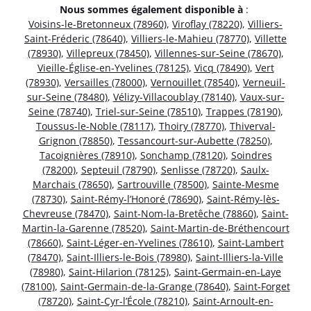
Nous sommes également disponible à
:
Voisins-le-Bretonneux (78960)
,
Viroflay (78220)
,
Villiers-
Saint-Fréderic (78640)
,
Villiers-le-Mahieu (78770)
,
Villette
(78930)
,
Villepreux (78450)
,
Villennes-sur-Seine (78670)
,
Vieille-Église-en-Yvelines (78125)
,
Vicq (78490)
,
Vert
(78930)
,
Versailles (78000)
,
Vernouillet (78540)
,
Verneuil-
sur-Seine (78480)
,
Vélizy-Villacoublay (78140)
,
Vaux-sur-
Seine (78740)
,
Triel-sur-Seine (78510)
,
Trappes (78190)
,
Toussus-le-Noble (78117)
,
Thoiry (78770)
,
Thiverval-
Grignon (78850)
,
Tessancourt-sur-Aubette (78250)
,
Tacoignières (78910)
,
Sonchamp (78120)
,
Soindres
(78200)
,
Septeuil (78790)
,
Senlisse (78720)
,
Saulx-
Marchais (78650)
,
Sartrouville (78500)
,
Sainte-Mesme
(78730)
,
Saint-Rémy-l’Honoré (78690)
,
Saint-Rémy-lès-
Chevreuse (78470)
,
Saint-Nom-la-Bretêche (78860)
,
Saint-
Martin-la-Garenne (78520)
,
Saint-Martin-de-Bréthencourt
(78660)
,
Saint-Léger-en-Yvelines (78610)
,
Saint-Lambert
(78470)
,
Saint-Illiers-le-Bois (78980)
,
Saint-Illiers-la-Ville
(78980)
,
Saint-Hilarion (78125)
,
Saint-Germain-en-Laye
(78100)
,
Saint-Germain-de-la-Grange (78640)
,
Saint-Forget
(78720)
,
Saint-Cyr-l’École (78210)
,
Saint-Arnoult-en-