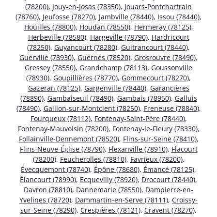
(78200)
,
Jouy-en-Josas (78350)
,
Jouars-Pontchartrain
(78760)
,
Jeufosse (78270)
,
Jambville (78440)
,
Issou (78440)
,
Houilles (78800)
,
Houdan (78550)
,
Hermeray (78125)
,
Herbeville (78580)
,
Hargeville (78790)
,
Hardricourt
(78250)
,
Guyancourt (78280)
,
Guitrancourt (78440)
,
Guerville (78930)
,
Guernes (78520)
,
Grosrouvre (78490)
,
Gressey (78550)
,
Grandchamp (78113)
,
Goussonville
(78930)
,
Goupillières (78770)
,
Gommecourt (78270)
,
Gazeran (78125)
,
Gargenville (78440)
,
Garancières
(78890)
,
Gambaiseuil (78490)
,
Gambais (78950)
,
Galluis
(78490)
,
Gaillon-sur-Montcient (78250)
,
Freneuse (78840)
,
Fourqueux (78112)
,
Fontenay-Saint-Père (78440)
,
Fontenay-Mauvoisin (78200)
,
Fontenay-le-Fleury (78330)
,
Follainville-Dennemont (78520)
,
Flins-sur-Seine (78410)
,
Flins-Neuve-Église (78790)
,
Flexanville (78910)
,
Flacourt
(78200)
,
Feucherolles (78810)
,
Favrieux (78200)
,
Évecquemont (78740)
,
Épône (78680)
,
Émancé (78125)
,
Élancourt (78990)
,
Ecquevilly (78920)
,
Drocourt (78440)
,
Davron (78810)
,
Dannemarie (78550)
,
Dampierre-en-
Yvelines (78720)
,
Dammartin-en-Serve (78111)
,
Croissy-
sur-Seine (78290)
,
Crespières (78121)
,
Cravent (78270)
,