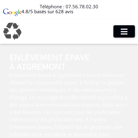
Téléphone :
07.56.78.02.30
4.8/5 basés sur 628 avis
ENLÈVEMENT ÉPAVE
À AIGREMONT
Enlèvement épave à Aigremont s’inscrit dans une
démarche responsable visant à faciliter la gestion
des déchets métalliques et des véhicules hors
d’usage. Le recyclage ferraille répond aujourd’hui à
des enjeux environnementaux majeurs, mais aussi
à des besoins très concrets pour les particuliers
comme pour les professionnels. À travers
Enlèvement épave, l’objectif est de proposer une
solution claire, encadrée et accessible pour