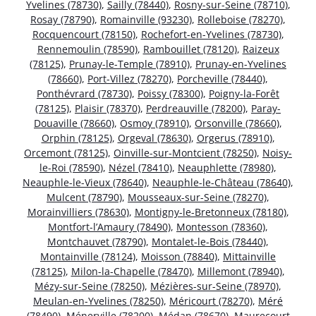
Yvelines (78730)
,
Sailly (78440)
,
Rosny-sur-Seine (78710)
,
Rosay (78790)
,
Romainville (93230)
,
Rolleboise (78270)
,
Rocquencourt (78150)
,
Rochefort-en-Yvelines (78730)
,
Rennemoulin (78590)
,
Rambouillet (78120)
,
Raizeux
(78125)
,
Prunay-le-Temple (78910)
,
Prunay-en-Yvelines
(78660)
,
Port-Villez (78270)
,
Porcheville (78440)
,
Ponthévrard (78730)
,
Poissy (78300)
,
Poigny-la-Forêt
(78125)
,
Plaisir (78370)
,
Perdreauville (78200)
,
Paray-
Douaville (78660)
,
Osmoy (78910)
,
Orsonville (78660)
,
Orphin (78125)
,
Orgeval (78630)
,
Orgerus (78910)
,
Orcemont (78125)
,
Oinville-sur-Montcient (78250)
,
Noisy-
le-Roi (78590)
,
Nézel (78410)
,
Neauphlette (78980)
,
Neauphle-le-Vieux (78640)
,
Neauphle-le-Château (78640)
,
Mulcent (78790)
,
Mousseaux-sur-Seine (78270)
,
Morainvilliers (78630)
,
Montigny-le-Bretonneux (78180)
,
Montfort-l’Amaury (78490)
,
Montesson (78360)
,
Montchauvet (78790)
,
Montalet-le-Bois (78440)
,
Montainville (78124)
,
Moisson (78840)
,
Mittainville
(78125)
,
Milon-la-Chapelle (78470)
,
Millemont (78940)
,
Mézy-sur-Seine (78250)
,
Mézières-sur-Seine (78970)
,
Meulan-en-Yvelines (78250)
,
Méricourt (78270)
,
Méré
(78490)
,
Ménerville (78200)
,
Médan (78670)
,
Maurecourt