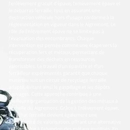
l’enlèvement gratuit d’épave, l’enlèvement épave et
le débarras ferraille, tout en assurant une
destruction véhicule hors d’usage conforme à la
réglementation en vigueur dans le Aigremont. Le
rôle de Enlèvement épave ne se limite pas à
l’évacuation des encombrants. Chaque
intervention est pensée comme une étape vers la
récupération fers et métaux, permettant de
transformer des déchets en ressources
valorisables. Le travail d’un épaviste et d’un
ferrailleur expérimentés garantit que chaque
matériau suit un circuit de recyclage ferraille
adapté, évitant ainsi le gaspillage et les dépôts
sauvages. Cette approche contribue à une
meilleure organisation de la gestion des métaux à
l’échelle du Aigremont. Grâce à Enlèvement épave,
le rachat ferraille devient également une
opportunité de valorisation, offrant une alternative
responsable à l’abandon des métaux inutilisés. En