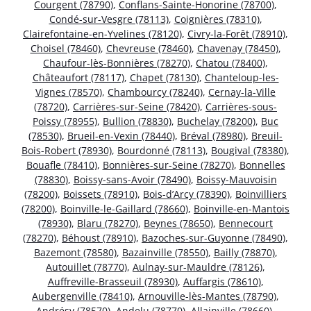
Courgent (78790)
,
Conflans-Sainte-Honorine (78700)
,
Condé-sur-Vesgre (78113)
,
Coignières (78310)
,
Clairefontaine-en-Yvelines (78120)
,
Civry-la-Forêt (78910)
,
Choisel (78460)
,
Chevreuse (78460)
,
Chavenay (78450)
,
Chaufour-lès-Bonnières (78270)
,
Chatou (78400)
,
Châteaufort (78117)
,
Chapet (78130)
,
Chanteloup-les-
Vignes (78570)
,
Chambourcy (78240)
,
Cernay-la-Ville
(78720)
,
Carrières-sur-Seine (78420)
,
Carrières-sous-
Poissy (78955)
,
Bullion (78830)
,
Buchelay (78200)
,
Buc
(78530)
,
Brueil-en-Vexin (78440)
,
Bréval (78980)
,
Breuil-
Bois-Robert (78930)
,
Bourdonné (78113)
,
Bougival (78380)
,
Bouafle (78410)
,
Bonnières-sur-Seine (78270)
,
Bonnelles
(78830)
,
Boissy-sans-Avoir (78490)
,
Boissy-Mauvoisin
(78200)
,
Boissets (78910)
,
Bois-d’Arcy (78390)
,
Boinvilliers
(78200)
,
Boinville-le-Gaillard (78660)
,
Boinville-en-Mantois
(78930)
,
Blaru (78270)
,
Beynes (78650)
,
Bennecourt
(78270)
,
Béhoust (78910)
,
Bazoches-sur-Guyonne (78490)
,
Bazemont (78580)
,
Bazainville (78550)
,
Bailly (78870)
,
Autouillet (78770)
,
Aulnay-sur-Mauldre (78126)
,
Auffreville-Brasseuil (78930)
,
Auffargis (78610)
,
Aubergenville (78410)
,
Arnouville-lès-Mantes (78790)
,
Andrésy (78570)
,
Andelu (78770)
,
Allainville (78660)
,