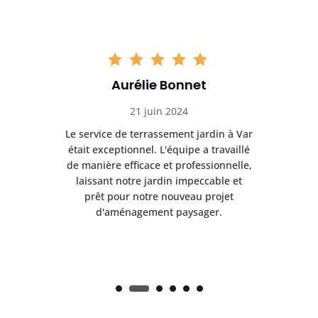
Aurélie Bonnet
21 juin 2024
à Var
Le service de terrassement jardin à Var
Le s
illé
était exceptionnel. L'équipe a travaillé
éta
lle,
de manière efficace et professionnelle,
de 
et
laissant notre jardin impeccable et
l
t
prêt pour notre nouveau projet
d'aménagement paysager.