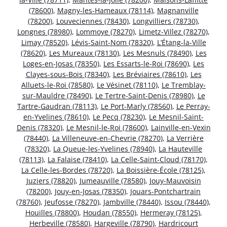
(78600)
,
Magny-les-Hameaux (78114)
,
Magnanville
(78200)
,
Louveciennes (78430)
,
Longvilliers (78730)
,
Longnes (78980)
,
Lommoye (78270)
,
Limetz-Villez (78270)
,
Limay (78520)
,
Lévis-Saint-Nom (78320)
,
L’Étang-la-Ville
(78620)
,
Les Mureaux (78130)
,
Les Mesnuls (78490)
,
Les
Loges-en-Josas (78350)
,
Les Essarts-le-Roi (78690)
,
Les
Clayes-sous-Bois (78340)
,
Les Bréviaires (78610)
,
Les
Alluets-le-Roi (78580)
,
Le Vésinet (78110)
,
Le Tremblay-
sur-Mauldre (78490)
,
Le Tertre-Saint-Denis (78980)
,
Le
Tartre-Gaudran (78113)
,
Le Port-Marly (78560)
,
Le Perray-
en-Yvelines (78610)
,
Le Pecq (78230)
,
Le Mesnil-Saint-
Denis (78320)
,
Le Mesnil-le-Roi (78600)
,
Lainville-en-Vexin
(78440)
,
La Villeneuve-en-Chevrie (78270)
,
La Verrière
(78320)
,
La Queue-les-Yvelines (78940)
,
La Hauteville
(78113)
,
La Falaise (78410)
,
La Celle-Saint-Cloud (78170)
,
La Celle-les-Bordes (78720)
,
La Boissière-École (78125)
,
Juziers (78820)
,
Jumeauville (78580)
,
Jouy-Mauvoisin
(78200)
,
Jouy-en-Josas (78350)
,
Jouars-Pontchartrain
(78760)
,
Jeufosse (78270)
,
Jambville (78440)
,
Issou (78440)
,
Houilles (78800)
,
Houdan (78550)
,
Hermeray (78125)
,
Herbeville (78580)
,
Hargeville (78790)
,
Hardricourt