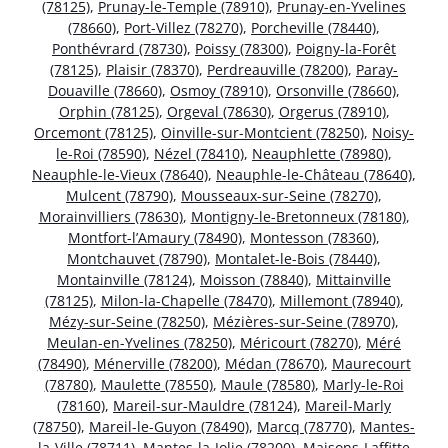
(78125)
,
Prunay-le-Temple (78910)
,
Prunay-en-Yvelines
(78660)
,
Port-Villez (78270)
,
Porcheville (78440)
,
Ponthévrard (78730)
,
Poissy (78300)
,
Poigny-la-Forêt
(78125)
,
Plaisir (78370)
,
Perdreauville (78200)
,
Paray-
Douaville (78660)
,
Osmoy (78910)
,
Orsonville (78660)
,
Orphin (78125)
,
Orgeval (78630)
,
Orgerus (78910)
,
Orcemont (78125)
,
Oinville-sur-Montcient (78250)
,
Noisy-
le-Roi (78590)
,
Nézel (78410)
,
Neauphlette (78980)
,
Neauphle-le-Vieux (78640)
,
Neauphle-le-Château (78640)
,
Mulcent (78790)
,
Mousseaux-sur-Seine (78270)
,
Morainvilliers (78630)
,
Montigny-le-Bretonneux (78180)
,
Montfort-l’Amaury (78490)
,
Montesson (78360)
,
Montchauvet (78790)
,
Montalet-le-Bois (78440)
,
Montainville (78124)
,
Moisson (78840)
,
Mittainville
(78125)
,
Milon-la-Chapelle (78470)
,
Millemont (78940)
,
Mézy-sur-Seine (78250)
,
Mézières-sur-Seine (78970)
,
Meulan-en-Yvelines (78250)
,
Méricourt (78270)
,
Méré
(78490)
,
Ménerville (78200)
,
Médan (78670)
,
Maurecourt
(78780)
,
Maulette (78550)
,
Maule (78580)
,
Marly-le-Roi
(78160)
,
Mareil-sur-Mauldre (78124)
,
Mareil-Marly
(78750)
,
Mareil-le-Guyon (78490)
,
Marcq (78770)
,
Mantes-
la-Ville (78711)
,
Mantes-la-Jolie (78200)
,
Maisons-Laffitte