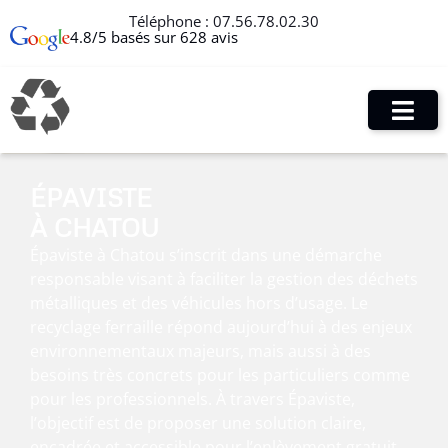
Téléphone :
07.56.78.02.30
4.8/5 basés sur 628 avis
ÉPAVISTE
À CHATOU
Épaviste à Chatou s’inscrit dans une démarche
responsable visant à faciliter la gestion des déchets
métalliques et des véhicules hors d’usage. Le
recyclage ferraille répond aujourd’hui à des enjeux
environnementaux majeurs, mais aussi à des
besoins très concrets pour les particuliers comme
pour les professionnels. À travers Épaviste,
l’objectif est de proposer une solution claire,
encadrée et accessible pour l’enlèvement gratuit