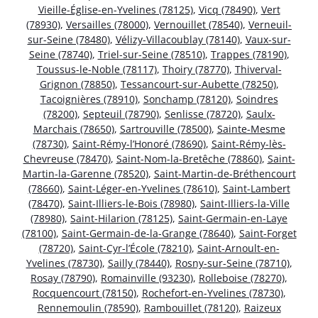
Vieille-Église-en-Yvelines (78125)
,
Vicq (78490)
,
Vert
(78930)
,
Versailles (78000)
,
Vernouillet (78540)
,
Verneuil-
sur-Seine (78480)
,
Vélizy-Villacoublay (78140)
,
Vaux-sur-
Seine (78740)
,
Triel-sur-Seine (78510)
,
Trappes (78190)
,
Toussus-le-Noble (78117)
,
Thoiry (78770)
,
Thiverval-
Grignon (78850)
,
Tessancourt-sur-Aubette (78250)
,
Tacoignières (78910)
,
Sonchamp (78120)
,
Soindres
(78200)
,
Septeuil (78790)
,
Senlisse (78720)
,
Saulx-
Marchais (78650)
,
Sartrouville (78500)
,
Sainte-Mesme
(78730)
,
Saint-Rémy-l’Honoré (78690)
,
Saint-Rémy-lès-
Chevreuse (78470)
,
Saint-Nom-la-Bretêche (78860)
,
Saint-
Martin-la-Garenne (78520)
,
Saint-Martin-de-Bréthencourt
(78660)
,
Saint-Léger-en-Yvelines (78610)
,
Saint-Lambert
(78470)
,
Saint-Illiers-le-Bois (78980)
,
Saint-Illiers-la-Ville
(78980)
,
Saint-Hilarion (78125)
,
Saint-Germain-en-Laye
(78100)
,
Saint-Germain-de-la-Grange (78640)
,
Saint-Forget
(78720)
,
Saint-Cyr-l’École (78210)
,
Saint-Arnoult-en-
Yvelines (78730)
,
Sailly (78440)
,
Rosny-sur-Seine (78710)
,
Rosay (78790)
,
Romainville (93230)
,
Rolleboise (78270)
,
Rocquencourt (78150)
,
Rochefort-en-Yvelines (78730)
,
Rennemoulin (78590)
,
Rambouillet (78120)
,
Raizeux