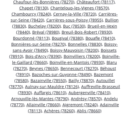
Chaufour-lès-Bonnières (78270)
,
Châteaufort (78117)
,
Chapet (78130)
,
Chanteloup-les-Vignes (78570)
,
Chambourcy (78240)
,
Cernay-la-Ville (78720)
,
Carrières-
sur-Seine (78420)
,
Carrières-sous-Poissy (78955)
,
Bullion
(78830)
,
Buchelay (78200)
,
Buc (78530)
,
Brueil-en-Vexin
(78440)
,
Bréval (78980)
,
Breuil-Bois-Robert (78930)
,
Bourdonné (78113)
,
Bougival (78380)
,
Bouafle (78410)
,
Bonnières-sur-Seine (78270)
,
Bonnelles (78830)
,
Boissy-
sans-Avoir (78490)
,
Boissy-Mauvoisin (78200)
,
Boissets
(78910)
,
Bois-d’Arcy (78390)
,
Boinvilliers (78200)
,
Boinville-
le-Gaillard (78660)
,
Boinville-en-Mantois (78930)
,
Blaru
(78270)
,
Beynes (78650)
,
Bennecourt (78270)
,
Béhoust
(78910)
,
Bazoches-sur-Guyonne (78490)
,
Bazemont
(78580)
,
Bazainville (78550)
,
Bailly (78870)
,
Autouillet
(78770)
,
Aulnay-sur-Mauldre (78126)
,
Auffreville-Brasseuil
(78930)
,
Auffargis (78610)
,
Aubergenville (78410)
,
Arnouville-lès-Mantes (78790)
,
Andrésy (78570)
,
Andelu
(78770)
,
Allainville (78660)
,
Aigremont (78240)
,
Adainville
(78113)
,
Achères (78260)
,
Ablis (78660)