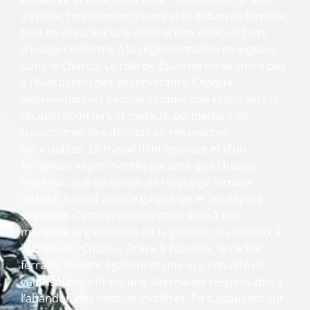
d’épave, l’enlèvement épave et le débarras ferraille,
tout en assurant une destruction véhicule hors
d’usage conforme à la réglementation en vigueur
dans le Chatou. Le rôle de Épaviste ne se limite pas
à l’évacuation des encombrants. Chaque
intervention est pensée comme une étape vers la
récupération fers et métaux, permettant de
transformer des déchets en ressources
valorisables. Le travail d’un épaviste et d’un
ferrailleur expérimentés garantit que chaque
matériau suit un circuit de recyclage ferraille
adapté, évitant ainsi le gaspillage et les dépôts
sauvages. Cette approche contribue à une
meilleure organisation de la gestion des métaux à
l’échelle du Chatou. Grâce à Épaviste, le rachat
ferraille devient également une opportunité de
valorisation, offrant une alternative responsable à
l’abandon des métaux inutilisés. En s’appuyant sur