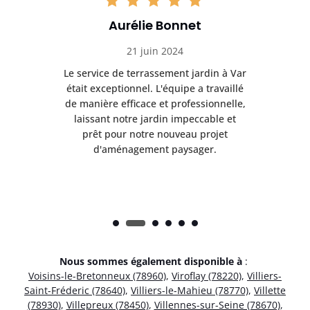
Aurélie Bonnet
21 juin 2024
à Var
Le service de terrassement jardin à Var
Le s
illé
était exceptionnel. L'équipe a travaillé
éta
lle,
de manière efficace et professionnelle,
de 
et
laissant notre jardin impeccable et
l
t
prêt pour notre nouveau projet
d'aménagement paysager.
Nous sommes également disponible à
:
Voisins-le-Bretonneux (78960)
,
Viroflay (78220)
,
Villiers-
Saint-Fréderic (78640)
,
Villiers-le-Mahieu (78770)
,
Villette
(78930)
,
Villepreux (78450)
,
Villennes-sur-Seine (78670)
,