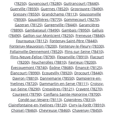
(78250)
,
Guyancourt (78280)
,
Guitrancourt (78440)
,
Guerville (78930)
,
Guernes (78520)
,
Grosrouvre (78490)
,
Gressey (78550)
,
Grandchamp (78113)
,
Goussonville
(78930)
,
Goupillières (78770)
,
Gommecourt (78270)
,
Gazeran (78125)
,
Gargenville (78440)
,
Garancières
(78890)
,
Gambaiseuil (78490)
,
Gambais (78950)
,
Galluis
(78490)
,
Gaillon-sur-Montcient (78250)
,
Freneuse (78840)
,
Fourqueux (78112)
,
Fontenay-Saint-Père (78440)
,
Fontenay-Mauvoisin (78200)
,
Fontenay-le-Fleury (78330)
,
Follainville-Dennemont (78520)
,
Flins-sur-Seine (78410)
,
Flins-Neuve-Église (78790)
,
Flexanville (78910)
,
Flacourt
(78200)
,
Feucherolles (78810)
,
Favrieux (78200)
,
Évecquemont (78740)
,
Épône (78680)
,
Émancé (78125)
,
Élancourt (78990)
,
Ecquevilly (78920)
,
Drocourt (78440)
,
Davron (78810)
,
Dannemarie (78550)
,
Dampierre-en-
Yvelines (78720)
,
Dammartin-en-Serve (78111)
,
Croissy-
sur-Seine (78290)
,
Crespières (78121)
,
Cravent (78270)
,
Courgent (78790)
,
Conflans-Sainte-Honorine (78700)
,
Condé-sur-Vesgre (78113)
,
Coignières (78310)
,
Clairefontaine-en-Yvelines (78120)
,
Civry-la-Forêt (78910)
,
Choisel (78460)
,
Chevreuse (78460)
,
Chavenay (78450)
,