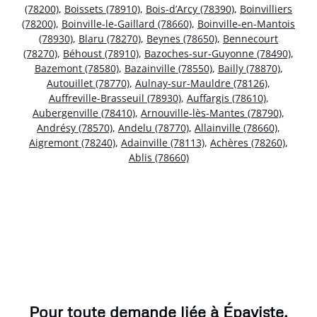
(78200)
,
Boissets (78910)
,
Bois-d’Arcy (78390)
,
Boinvilliers
(78200)
,
Boinville-le-Gaillard (78660)
,
Boinville-en-Mantois
(78930)
,
Blaru (78270)
,
Beynes (78650)
,
Bennecourt
(78270)
,
Béhoust (78910)
,
Bazoches-sur-Guyonne (78490)
,
Bazemont (78580)
,
Bazainville (78550)
,
Bailly (78870)
,
Autouillet (78770)
,
Aulnay-sur-Mauldre (78126)
,
Auffreville-Brasseuil (78930)
,
Auffargis (78610)
,
Aubergenville (78410)
,
Arnouville-lès-Mantes (78790)
,
Andrésy (78570)
,
Andelu (78770)
,
Allainville (78660)
,
Aigremont (78240)
,
Adainville (78113)
,
Achères (78260)
,
Ablis (78660)
Pour toute demande liée à Épaviste,