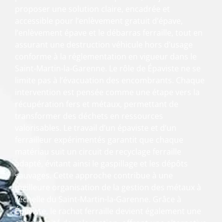
proposer une solution claire, encadrée et
accessible pour l’enlèvement gratuit d’épave,
l’enlèvement épave et le débarras ferraille, tout en
assurant une destruction véhicule hors d’usage
conforme à la réglementation en vigueur dans le
Saint-Martin-la-Garenne. Le rôle de Épaviste ne se
limite pas à l’évacuation des encombrants. Chaque
intervention est pensée comme une étape vers la
récupération fers et métaux, permettant de
transformer des déchets en ressources
valorisables. Le travail d’un épaviste et d’un
ferrailleur expérimentés garantit que chaque
matériau suit un circuit de recyclage ferraille
adapté, évitant ainsi le gaspillage et les dépôts
sauvages. Cette approche contribue à une
meilleure organisation de la gestion des métaux à
l’échelle du Saint-Martin-la-Garenne. Grâce à
Épaviste, le rachat ferraille devient également une