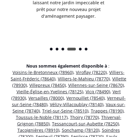
et
laissant notre jardin impeccable et
l
t
prêt pour notre nouveau projet
d'aménagement paysager.
Nous sommes également disponible à
:
Voisins-le-Bretonneux (78960)
,
Viroflay (78220)
,
Villiers-
Saint-Fréderic (78640)
,
Villiers-le-Mahieu (78770)
,
Villette
(78930)
,
Villepreux (78450)
,
Villennes-sur-Seine (78670)
,
Vieille-Église-en-Yvelines (78125)
,
Vicq (78490)
,
Vert
(78930)
,
Versailles (78000)
,
Vernouillet (78540)
,
Verneuil-
sur-Seine (78480)
,
Vélizy-Villacoublay (78140)
,
Vaux-sur-
Seine (78740)
,
Triel-sur-Seine (78510)
,
Trappes (78190)
,
Toussus-le-Noble (78117)
,
Thoiry (78770)
,
Thiverval-
Grignon (78850)
,
Tessancourt-sur-Aubette (78250)
,
Tacoignières (78910)
,
Sonchamp (78120)
,
Soindres
(78200)
,
Septeuil (78790)
,
Senlisse (78720)
,
Saulx-