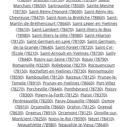
Marchais (78650)
,
Sartrouville (78500)
,
Sainte-Mesme
(78730)
,
Saint-Rémy-l’Honoré (78690)
,
Saint-Rémy-lès-
Chevreuse (78470)
,
Saint-Nom-la-Bretêche (78860)
,
Saint-
Martin-de-Bréthencourt (78660)
,
Saint-Léger-en-Yvelines
(78610)
,
Saint-Lambert (78470)
,
Saint-Illiers-le-Bois
(78980)
,
Saint-Illiers-la-Ville (78980)
,
Saint-Hilarion
(78125)
,
Saint-Germain-en-Laye (78100)
,
Saint-Germain-
de-la-Grange (78640)
,
Saint-Forget (78720)
,
Saint-Cyr-
l’École (78210)
,
Saint-Arnoult-en-Yvelines (78730)
,
Sailly
(78440)
,
Rosny-sur-Seine (78710)
,
Rosay (78790)
,
Romainville (93230)
,
Rolleboise (78270)
,
Rocquencourt
(78150)
,
Rochefort-en-Yvelines (78730)
,
Rennemoulin
(78590)
,
Rambouillet (78120)
,
Raizeux (78125)
,
Prunay-le-
Temple (78910)
,
Prunay-en-Yvelines (78660)
,
Port-Villez
(78270)
,
Porcheville (78440)
,
Ponthévrard (78730)
,
Poissy
(78300)
,
Poigny-la-Forêt (78125)
,
Plaisir (78370)
,
Perdreauville (78200)
,
Paray-Douaville (78660)
,
Osmoy
(78910)
,
Orsonville (78660)
,
Orphin (78125)
,
Orgeval
(78630)
,
Orgerus (78910)
,
Orcemont (78125)
,
Oinville-sur-
Montcient (78250)
,
Noisy-le-Roi (78590)
,
Nézel (78410)
,
Neauphlette (78980)
,
Neauphle-le-Vieux (78640)
,