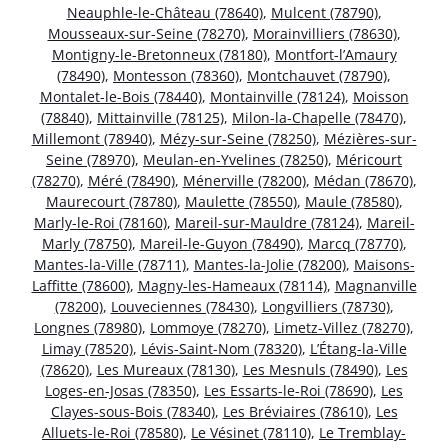
Neauphle-le-Château (78640)
,
Mulcent (78790)
,
Mousseaux-sur-Seine (78270)
,
Morainvilliers (78630)
,
Montigny-le-Bretonneux (78180)
,
Montfort-l’Amaury
(78490)
,
Montesson (78360)
,
Montchauvet (78790)
,
Montalet-le-Bois (78440)
,
Montainville (78124)
,
Moisson
(78840)
,
Mittainville (78125)
,
Milon-la-Chapelle (78470)
,
Millemont (78940)
,
Mézy-sur-Seine (78250)
,
Mézières-sur-
Seine (78970)
,
Meulan-en-Yvelines (78250)
,
Méricourt
(78270)
,
Méré (78490)
,
Ménerville (78200)
,
Médan (78670)
,
Maurecourt (78780)
,
Maulette (78550)
,
Maule (78580)
,
Marly-le-Roi (78160)
,
Mareil-sur-Mauldre (78124)
,
Mareil-
Marly (78750)
,
Mareil-le-Guyon (78490)
,
Marcq (78770)
,
Mantes-la-Ville (78711)
,
Mantes-la-Jolie (78200)
,
Maisons-
Laffitte (78600)
,
Magny-les-Hameaux (78114)
,
Magnanville
(78200)
,
Louveciennes (78430)
,
Longvilliers (78730)
,
Longnes (78980)
,
Lommoye (78270)
,
Limetz-Villez (78270)
,
Limay (78520)
,
Lévis-Saint-Nom (78320)
,
L’Étang-la-Ville
(78620)
,
Les Mureaux (78130)
,
Les Mesnuls (78490)
,
Les
Loges-en-Josas (78350)
,
Les Essarts-le-Roi (78690)
,
Les
Clayes-sous-Bois (78340)
,
Les Bréviaires (78610)
,
Les
Alluets-le-Roi (78580)
,
Le Vésinet (78110)
,
Le Tremblay-