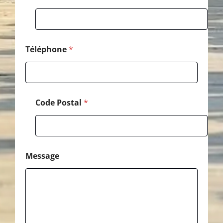
h
o
n
e
Téléphone
*
Code Postal
*
Message