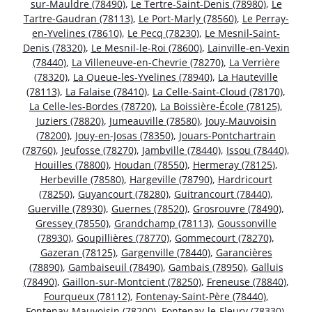
sur-Mauldre (78490)
,
Le Tertre-Saint-Denis (78980)
,
Le
Tartre-Gaudran (78113)
,
Le Port-Marly (78560)
,
Le Perray-
en-Yvelines (78610)
,
Le Pecq (78230)
,
Le Mesnil-Saint-
Denis (78320)
,
Le Mesnil-le-Roi (78600)
,
Lainville-en-Vexin
(78440)
,
La Villeneuve-en-Chevrie (78270)
,
La Verrière
(78320)
,
La Queue-les-Yvelines (78940)
,
La Hauteville
(78113)
,
La Falaise (78410)
,
La Celle-Saint-Cloud (78170)
,
La Celle-les-Bordes (78720)
,
La Boissière-École (78125)
,
Juziers (78820)
,
Jumeauville (78580)
,
Jouy-Mauvoisin
(78200)
,
Jouy-en-Josas (78350)
,
Jouars-Pontchartrain
(78760)
,
Jeufosse (78270)
,
Jambville (78440)
,
Issou (78440)
,
Houilles (78800)
,
Houdan (78550)
,
Hermeray (78125)
,
Herbeville (78580)
,
Hargeville (78790)
,
Hardricourt
(78250)
,
Guyancourt (78280)
,
Guitrancourt (78440)
,
Guerville (78930)
,
Guernes (78520)
,
Grosrouvre (78490)
,
Gressey (78550)
,
Grandchamp (78113)
,
Goussonville
(78930)
,
Goupillières (78770)
,
Gommecourt (78270)
,
Gazeran (78125)
,
Gargenville (78440)
,
Garancières
(78890)
,
Gambaiseuil (78490)
,
Gambais (78950)
,
Galluis
(78490)
,
Gaillon-sur-Montcient (78250)
,
Freneuse (78840)
,
Fourqueux (78112)
,
Fontenay-Saint-Père (78440)
,
Fontenay-Mauvoisin (78200)
,
Fontenay-le-Fleury (78330)
,