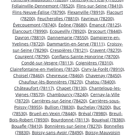
Follainville-Dennemont (78520)
,
Flins-sur-Seine (78410)
,
Flins-Neuve-Église (78790)
,
Flexanville (78910)
,
Flacourt
(78200)
,
Feucherolles (78810)
,
Favrieux (78200)
,
Évecquemont (78740)
,
Épône (78680)
,
Émancé (78125)
,
Élancourt (78990)
,
Ecquevilly (78920)
,
Drocourt (78440)
,
Davron (78810)
,
Dannemarie (78550)
,
Dampierre-en-
Yvelines (78720)
,
Dammartin-en-Serve (78111)
,
Croissy-
sur-Seine (78290)
,
Crespières (78121)
,
Cravent (78270)
,
Courgent (78790)
,
Conflans-Sainte-Honorine (78700)
,
Condé-sur-Vesgre (78113)
,
Coignières (78310)
,
Clairefontaine-en-Yvelines (78120)
,
Civry-la-Forêt (78910)
,
Choisel (78460)
,
Chevreuse (78460)
,
Chavenay (78450)
,
Chaufour-lès-Bonnières (78270)
,
Chatou (78400)
,
Châteaufort (78117)
,
Chapet (78130)
,
Chanteloup-les-
Vignes (78570)
,
Chambourcy (78240)
,
Cernay-la-Ville
(78720)
,
Carrières-sur-Seine (78420)
,
Carrières-sous-
Poissy (78955)
,
Bullion (78830)
,
Buchelay (78200)
,
Buc
(78530)
,
Brueil-en-Vexin (78440)
,
Bréval (78980)
,
Breuil-
Bois-Robert (78930)
,
Bourdonné (78113)
,
Bougival (78380)
,
Bouafle (78410)
,
Bonnières-sur-Seine (78270)
,
Bonnelles
(78830)
,
Boissy-sans-Avoir (78490)
,
Boissy-Mauvoisin