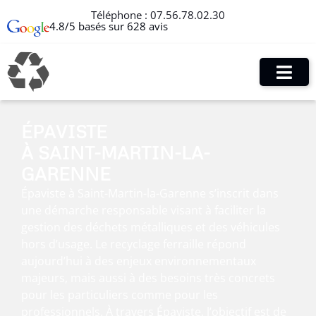
Téléphone :
07.56.78.02.30
4.8/5 basés sur 628 avis
ÉPAVISTE
À SAINT-MARTIN-LA-
GARENNE
Épaviste à Saint-Martin-la-Garenne s’inscrit dans
une démarche responsable visant à faciliter la
gestion des déchets métalliques et des véhicules
hors d’usage. Le recyclage ferraille répond
aujourd’hui à des enjeux environnementaux
majeurs, mais aussi à des besoins très concrets
pour les particuliers comme pour les
professionnels. À travers Épaviste, l’objectif est de