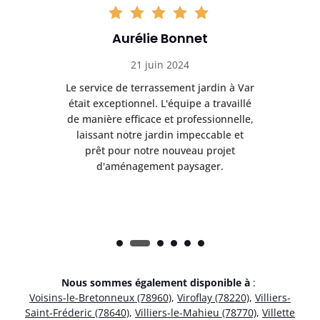
Aurélie Bonnet
21 juin 2024
à Var
Le service de terrassement jardin à Var
Le s
illé
était exceptionnel. L'équipe a travaillé
éta
lle,
de manière efficace et professionnelle,
de 
et
laissant notre jardin impeccable et
l
t
prêt pour notre nouveau projet
d'aménagement paysager.
Nous sommes également disponible à
:
Voisins-le-Bretonneux (78960)
,
Viroflay (78220)
,
Villiers-
Saint-Fréderic (78640)
,
Villiers-le-Mahieu (78770)
,
Villette