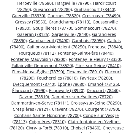
Herbeville (78580)
,
Hargeville (78790)
,
Hardricourt
(78250)
,
Guyancourt (78280)
,
Guitrancourt (78440)
,
Guerville (78930)
,
Guernes (78520)
,
Grosrouvre (78490)
,
Gressey (78550)
,
Grandchamp (78113)
,
Goussonville
(78930)
,
Goupillières (78770)
,
Gommecourt (78270)
,
Gazeran (78125)
,
Gargenville (78440)
,
Garancières
(78890)
,
Gambaiseuil (78490)
,
Gambais (78950)
,
Galluis
(78490)
,
Gaillon-sur-Montcient (78250)
,
Freneuse (78840)
,
Fourqueux (78112)
,
Fontenay-Saint-Père (78440)
,
Fontenay-Mauvoisin (78200)
,
Fontenay-le-Fleury (78330)
,
Follainville-Dennemont (78520)
,
Flins-sur-Seine (78410)
,
Flins-Neuve-Église (78790)
,
Flexanville (78910)
,
Flacourt
(78200)
,
Feucherolles (78810)
,
Favrieux (78200)
,
Évecquemont (78740)
,
Épône (78680)
,
Émancé (78125)
,
Élancourt (78990)
,
Ecquevilly (78920)
,
Drocourt (78440)
,
Davron (78810)
,
Dampierre-en-Yvelines (78720)
,
Dammartin-en-Serve (78111)
,
Croissy-sur-Seine (78290)
,
Crespières (78121)
,
Cravent (78270)
,
Courgent (78790)
,
Conflans-Sainte-Honorine (78700)
,
Condé-sur-Vesgre
(78113)
,
Coignières (78310)
,
Clairefontaine-en-Yvelines
(78120)
,
Civry-la-Forêt (78910)
,
Choisel (78460)
,
Chevreuse