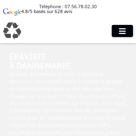
Téléphone :
07.56.78.02.30
4.8/5 basés sur 628 avis
ÉPAVISTE
À DANNEMARIE
Épaviste à Dannemarie s’inscrit dans une
démarche responsable visant à faciliter la gestion
des déchets métalliques et des véhicules hors
d’usage. Le recyclage ferraille répond aujourd’hui à
des enjeux environnementaux majeurs, mais aussi
à des besoins très concrets pour les particuliers
comme pour les professionnels. À travers Épaviste,
l’objectif est de proposer une solution claire,
encadrée et accessible pour l’enlèvement gratuit