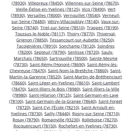
(78930)
,
Villepreux (78450)
,
Villennes-sur-Seine (78670)
,
Vieille-Église-en-Yvelines (78125)
,
Vicq (78490)
,
Vert
(78930)
,
Versailles (78000)
,
Vernouillet (78540)
,
Verneuil-
sur-Seine (78480)
,
Vélizy-Villacoublay (78140)
,
Vaux-sur-
Seine (78740)
,
Triel-sur-Seine (78510)
,
Trappes (78190)
,
Toussus-le-Noble (78117)
,
Thoiry (78770)
,
Thiverval-
Grignon (78850)
,
Tessancourt-sur-Aubette (78250)
,
Tacoignières (78910)
,
Sonchamp (78120)
,
Soindres
(78200)
,
Septeuil (78790)
,
Senlisse (78720)
,
Saulx-
Marchais (78650)
,
Sartrouville (78500)
,
Sainte-Mesme
(78730)
,
Saint-Rémy-l’Honoré (78690)
,
Saint-Rémy-lès-
Chevreuse (78470)
,
Saint-Nom-la-Bretêche (78860)
,
Saint-
Martin-la-Garenne (78520)
,
Saint-Martin-de-Bréthencourt
(78660)
,
Saint-Léger-en-Yvelines (78610)
,
Saint-Lambert
(78470)
,
Saint-Illiers-le-Bois (78980)
,
Saint-Illiers-la-Ville
(78980)
,
Saint-Hilarion (78125)
,
Saint-Germain-en-Laye
(78100)
,
Saint-Germain-de-la-Grange (78640)
,
Saint-Forget
(78720)
,
Saint-Cyr-l’École (78210)
,
Saint-Arnoult-en-
Yvelines (78730)
,
Sailly (78440)
,
Rosny-sur-Seine (78710)
,
Rosay (78790)
,
Romainville (93230)
,
Rolleboise (78270)
,
Rocquencourt (78150)
,
Rochefort-en-Yvelines (78730)
,