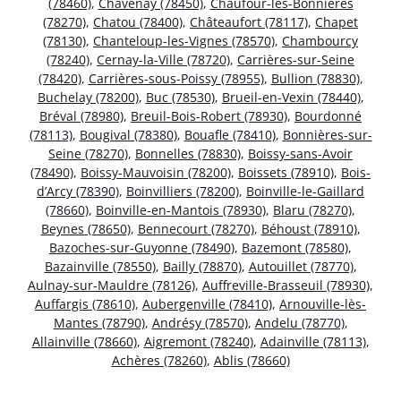
(78460)
,
Chavenay (78450)
,
Chaufour-lès-Bonnières
(78270)
,
Chatou (78400)
,
Châteaufort (78117)
,
Chapet
(78130)
,
Chanteloup-les-Vignes (78570)
,
Chambourcy
(78240)
,
Cernay-la-Ville (78720)
,
Carrières-sur-Seine
(78420)
,
Carrières-sous-Poissy (78955)
,
Bullion (78830)
,
Buchelay (78200)
,
Buc (78530)
,
Brueil-en-Vexin (78440)
,
Bréval (78980)
,
Breuil-Bois-Robert (78930)
,
Bourdonné
(78113)
,
Bougival (78380)
,
Bouafle (78410)
,
Bonnières-sur-
Seine (78270)
,
Bonnelles (78830)
,
Boissy-sans-Avoir
(78490)
,
Boissy-Mauvoisin (78200)
,
Boissets (78910)
,
Bois-
d’Arcy (78390)
,
Boinvilliers (78200)
,
Boinville-le-Gaillard
(78660)
,
Boinville-en-Mantois (78930)
,
Blaru (78270)
,
Beynes (78650)
,
Bennecourt (78270)
,
Béhoust (78910)
,
Bazoches-sur-Guyonne (78490)
,
Bazemont (78580)
,
Bazainville (78550)
,
Bailly (78870)
,
Autouillet (78770)
,
Aulnay-sur-Mauldre (78126)
,
Auffreville-Brasseuil (78930)
,
Auffargis (78610)
,
Aubergenville (78410)
,
Arnouville-lès-
Mantes (78790)
,
Andrésy (78570)
,
Andelu (78770)
,
Allainville (78660)
,
Aigremont (78240)
,
Adainville (78113)
,
Achères (78260)
,
Ablis (78660)