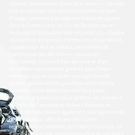
d’épave, l’enlèvement épave et le débarras ferraille,
tout en assurant une destruction véhicule hors
d’usage conforme à la réglementation en vigueur
dans le Dannemarie. Le rôle de Épaviste ne se
limite pas à l’évacuation des encombrants. Chaque
intervention est pensée comme une étape vers la
récupération fers et métaux, permettant de
transformer des déchets en ressources
valorisables. Le travail d’un épaviste et d’un
ferrailleur expérimentés garantit que chaque
matériau suit un circuit de recyclage ferraille
adapté, évitant ainsi le gaspillage et les dépôts
sauvages. Cette approche contribue à une
meilleure organisation de la gestion des métaux à
l’échelle du Dannemarie. Grâce à Épaviste, le
rachat ferraille devient également une opportunité
de valorisation, offrant une alternative
responsable à l’abandon des métaux inutilisés. En
s’appuyant sur une connaissance fine du territoire,