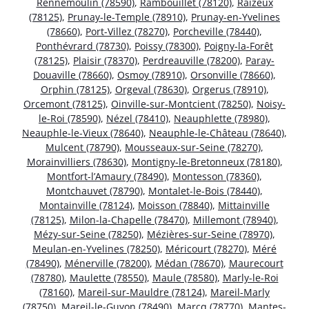
Rennemoulin (78590)
,
Rambouillet (78120)
,
Raizeux
(78125)
,
Prunay-le-Temple (78910)
,
Prunay-en-Yvelines
(78660)
,
Port-Villez (78270)
,
Porcheville (78440)
,
Ponthévrard (78730)
,
Poissy (78300)
,
Poigny-la-Forêt
(78125)
,
Plaisir (78370)
,
Perdreauville (78200)
,
Paray-
Douaville (78660)
,
Osmoy (78910)
,
Orsonville (78660)
,
Orphin (78125)
,
Orgeval (78630)
,
Orgerus (78910)
,
Orcemont (78125)
,
Oinville-sur-Montcient (78250)
,
Noisy-
le-Roi (78590)
,
Nézel (78410)
,
Neauphlette (78980)
,
Neauphle-le-Vieux (78640)
,
Neauphle-le-Château (78640)
,
Mulcent (78790)
,
Mousseaux-sur-Seine (78270)
,
Morainvilliers (78630)
,
Montigny-le-Bretonneux (78180)
,
Montfort-l’Amaury (78490)
,
Montesson (78360)
,
Montchauvet (78790)
,
Montalet-le-Bois (78440)
,
Montainville (78124)
,
Moisson (78840)
,
Mittainville
(78125)
,
Milon-la-Chapelle (78470)
,
Millemont (78940)
,
Mézy-sur-Seine (78250)
,
Mézières-sur-Seine (78970)
,
Meulan-en-Yvelines (78250)
,
Méricourt (78270)
,
Méré
(78490)
,
Ménerville (78200)
,
Médan (78670)
,
Maurecourt
(78780)
,
Maulette (78550)
,
Maule (78580)
,
Marly-le-Roi
(78160)
,
Mareil-sur-Mauldre (78124)
,
Mareil-Marly
(78750)
,
Mareil-le-Guyon (78490)
,
Marcq (78770)
,
Mantes-