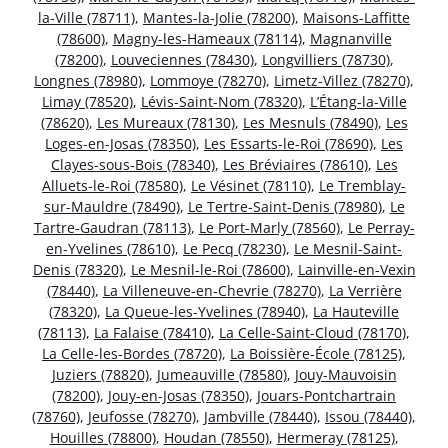
la-Ville (78711)
,
Mantes-la-Jolie (78200)
,
Maisons-Laffitte
(78600)
,
Magny-les-Hameaux (78114)
,
Magnanville
(78200)
,
Louveciennes (78430)
,
Longvilliers (78730)
,
Longnes (78980)
,
Lommoye (78270)
,
Limetz-Villez (78270)
,
Limay (78520)
,
Lévis-Saint-Nom (78320)
,
L’Étang-la-Ville
(78620)
,
Les Mureaux (78130)
,
Les Mesnuls (78490)
,
Les
Loges-en-Josas (78350)
,
Les Essarts-le-Roi (78690)
,
Les
Clayes-sous-Bois (78340)
,
Les Bréviaires (78610)
,
Les
Alluets-le-Roi (78580)
,
Le Vésinet (78110)
,
Le Tremblay-
sur-Mauldre (78490)
,
Le Tertre-Saint-Denis (78980)
,
Le
Tartre-Gaudran (78113)
,
Le Port-Marly (78560)
,
Le Perray-
en-Yvelines (78610)
,
Le Pecq (78230)
,
Le Mesnil-Saint-
Denis (78320)
,
Le Mesnil-le-Roi (78600)
,
Lainville-en-Vexin
(78440)
,
La Villeneuve-en-Chevrie (78270)
,
La Verrière
(78320)
,
La Queue-les-Yvelines (78940)
,
La Hauteville
(78113)
,
La Falaise (78410)
,
La Celle-Saint-Cloud (78170)
,
La Celle-les-Bordes (78720)
,
La Boissière-École (78125)
,
Juziers (78820)
,
Jumeauville (78580)
,
Jouy-Mauvoisin
(78200)
,
Jouy-en-Josas (78350)
,
Jouars-Pontchartrain
(78760)
,
Jeufosse (78270)
,
Jambville (78440)
,
Issou (78440)
,
Houilles (78800)
,
Houdan (78550)
,
Hermeray (78125)
,