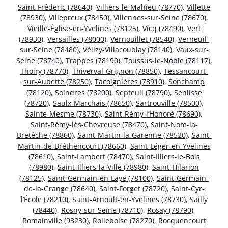
Saint-Fréderic (78640)
,
Villiers-le-Mahieu (78770)
,
Villette
(78930)
,
Villepreux (78450)
,
Villennes-sur-Seine (78670)
,
Vieille-Église-en-Yvelines (78125)
,
Vicq (78490)
,
Vert
(78930)
,
Versailles (78000)
,
Vernouillet (78540)
,
Verneuil-
sur-Seine (78480)
,
Vélizy-Villacoublay (78140)
,
Vaux-sur-
Seine (78740)
,
Trappes (78190)
,
Toussus-le-Noble (78117)
,
Thoiry (78770)
,
Thiverval-Grignon (78850)
,
Tessancourt-
sur-Aubette (78250)
,
Tacoignières (78910)
,
Sonchamp
(78120)
,
Soindres (78200)
,
Septeuil (78790)
,
Senlisse
(78720)
,
Saulx-Marchais (78650)
,
Sartrouville (78500)
,
Sainte-Mesme (78730)
,
Saint-Rémy-l’Honoré (78690)
,
Saint-Rémy-lès-Chevreuse (78470)
,
Saint-Nom-la-
Bretêche (78860)
,
Saint-Martin-la-Garenne (78520)
,
Saint-
Martin-de-Bréthencourt (78660)
,
Saint-Léger-en-Yvelines
(78610)
,
Saint-Lambert (78470)
,
Saint-Illiers-le-Bois
(78980)
,
Saint-Illiers-la-Ville (78980)
,
Saint-Hilarion
(78125)
,
Saint-Germain-en-Laye (78100)
,
Saint-Germain-
de-la-Grange (78640)
,
Saint-Forget (78720)
,
Saint-Cyr-
l’École (78210)
,
Saint-Arnoult-en-Yvelines (78730)
,
Sailly
(78440)
,
Rosny-sur-Seine (78710)
,
Rosay (78790)
,
Romainville (93230)
,
Rolleboise (78270)
,
Rocquencourt