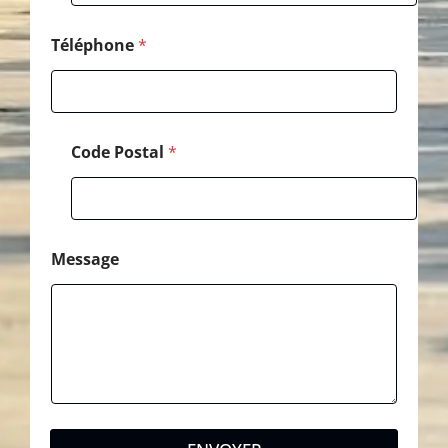
N
o
m
Téléphone
*
Code Postal
*
Message