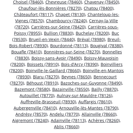
Choisel (78460)
,
Chevreuse (78460)
,
Chavenay (78450)
,
Chaufour-lès-Bonnières (78270)
,
Chatou (78400)
,
Châteaufort (78117)
,
Chapet (78130)
,
Chanteloup-les-
Vignes (78570)
,
Chambourcy (78240)
,
Cernay-la-Ville
(78720)
,
Carrières-sur-Seine (78420)
,
Carrières-sous-
Poissy (78955)
,
Bullion (78830)
,
Buchelay (78200)
,
Buc
(78530)
,
Brueil-en-Vexin (78440)
,
Bréval (78980)
,
Breuil-
Bois-Robert (78930)
,
Bourdonné (78113)
,
Bougival (78380)
,
Bouafle (78410)
,
Bonnières-sur-Seine (78270)
,
Bonnelles
(78830)
,
Boissy-sans-Avoir (78490)
,
Boissy-Mauvoisin
(78200)
,
Boissets (78910)
,
Bois-d’Arcy (78390)
,
Boinvilliers
(78200)
,
Boinville-le-Gaillard (78660)
,
Boinville-en-Mantois
(78930)
,
Blaru (78270)
,
Beynes (78650)
,
Bennecourt
(78270)
,
Béhoust (78910)
,
Bazoches-sur-Guyonne (78490)
,
Bazemont (78580)
,
Bazainville (78550)
,
Bailly (78870)
,
Autouillet (78770)
,
Aulnay-sur-Mauldre (78126)
,
Auffreville-Brasseuil (78930)
,
Auffargis (78610)
,
Aubergenville (78410)
,
Arnouville-lès-Mantes (78790)
,
Andrésy (78570)
,
Andelu (78770)
,
Allainville (78660)
,
Aigremont (78240)
,
Adainville (78113)
,
Achères (78260)
,
Ablis (78660)