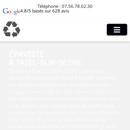
Téléphone :
07.56.78.02.30
4.8/5 basés sur 628 avis
ÉPAVISTE
À TRIEL-SUR-SEINE
Épaviste à Triel-sur-Seine s’inscrit dans une
démarche responsable visant à faciliter la gestion
des déchets métalliques et des véhicules hors
d’usage. Le recyclage ferraille répond aujourd’hui à
des enjeux environnementaux majeurs, mais aussi
à des besoins très concrets pour les particuliers
comme pour les professionnels. À travers Épaviste,
l’objectif est de proposer une solution claire,
encadrée et accessible pour l’enlèvement gratuit