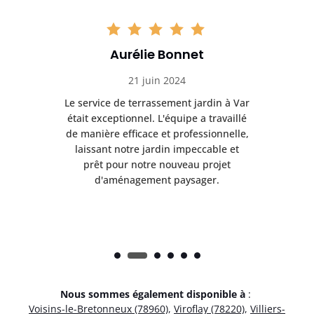
Aurélie Bonnet
21 juin 2024
à Var
Le service de terrassement jardin à Var
Le s
illé
était exceptionnel. L'équipe a travaillé
éta
lle,
de manière efficace et professionnelle,
de 
et
laissant notre jardin impeccable et
l
t
prêt pour notre nouveau projet
d'aménagement paysager.
Nous sommes également disponible à
:
Voisins-le-Bretonneux (78960)
,
Viroflay (78220)
,
Villiers-