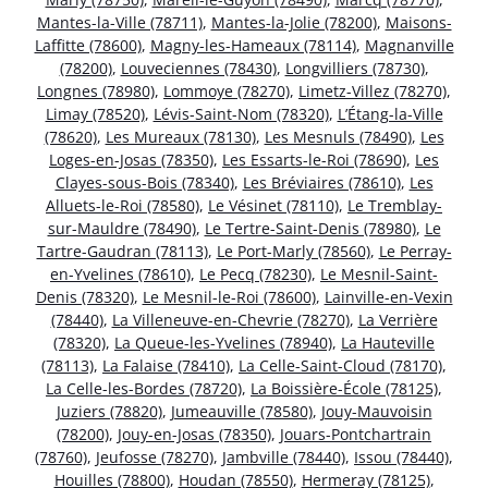
Mantes-la-Ville (78711)
,
Mantes-la-Jolie (78200)
,
Maisons-
Laffitte (78600)
,
Magny-les-Hameaux (78114)
,
Magnanville
(78200)
,
Louveciennes (78430)
,
Longvilliers (78730)
,
Longnes (78980)
,
Lommoye (78270)
,
Limetz-Villez (78270)
,
Limay (78520)
,
Lévis-Saint-Nom (78320)
,
L’Étang-la-Ville
(78620)
,
Les Mureaux (78130)
,
Les Mesnuls (78490)
,
Les
Loges-en-Josas (78350)
,
Les Essarts-le-Roi (78690)
,
Les
Clayes-sous-Bois (78340)
,
Les Bréviaires (78610)
,
Les
Alluets-le-Roi (78580)
,
Le Vésinet (78110)
,
Le Tremblay-
sur-Mauldre (78490)
,
Le Tertre-Saint-Denis (78980)
,
Le
Tartre-Gaudran (78113)
,
Le Port-Marly (78560)
,
Le Perray-
en-Yvelines (78610)
,
Le Pecq (78230)
,
Le Mesnil-Saint-
Denis (78320)
,
Le Mesnil-le-Roi (78600)
,
Lainville-en-Vexin
(78440)
,
La Villeneuve-en-Chevrie (78270)
,
La Verrière
(78320)
,
La Queue-les-Yvelines (78940)
,
La Hauteville
(78113)
,
La Falaise (78410)
,
La Celle-Saint-Cloud (78170)
,
La Celle-les-Bordes (78720)
,
La Boissière-École (78125)
,
Juziers (78820)
,
Jumeauville (78580)
,
Jouy-Mauvoisin
(78200)
,
Jouy-en-Josas (78350)
,
Jouars-Pontchartrain
(78760)
,
Jeufosse (78270)
,
Jambville (78440)
,
Issou (78440)
,
Houilles (78800)
,
Houdan (78550)
,
Hermeray (78125)
,