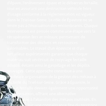
d’épave, l’enlèvement épave et le débarras ferraille,
tout en assurant une destruction véhicule hors
d’usage conforme à la réglementation en vigueur
dans le Triel-sur-Seine. Le rôle de Épaviste ne se
limite pas à l’évacuation des encombrants. Chaque
intervention est pensée comme une étape vers la
récupération fers et métaux, permettant de
transformer des déchets en ressources
valorisables. Le travail d’un épaviste et d’un
ferrailleur expérimentés garantit que chaque
matériau suit un circuit de recyclage ferraille
adapté, évitant ainsi le gaspillage et les dépôts
sauvages. Cette approche contribue à une
meilleure organisation de la gestion des métaux à
l’échelle du Triel-sur-Seine. Grâce à Épaviste, le
rachat ferraille devient également une opportunité
de valorisation, offrant une alternative
responsable à l’abandon des métaux inutilisés. En
s’appuyant sur une connaissance fine du territoire,