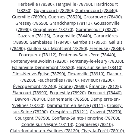
Herbeville (78580)
,
Hargeville (78790)
,
Hardricourt
(78250)
,
Guyancourt (78280)
,
Guitrancourt (78440)
,
Guerville (78930)
,
Guernes (78520)
,
Grosrouvre (78490)
,
Gressey (78550)
,
Grandchamp (78113)
,
Goussonville
(78930)
,
Goupillières (78770)
,
Gommecourt (78270)
,
Gazeran (78125)
,
Gargenville (78440)
,
Garancières
(78890)
,
Gambaiseuil (78490)
,
Gambais (78950)
,
Galluis
(78490)
,
Gaillon-sur-Montcient (78250)
,
Freneuse (78840)
,
Fourqueux (78112)
,
Fontenay-Saint-Père (78440)
,
Fontenay-Mauvoisin (78200)
,
Fontenay-le-Fleury (78330)
,
Follainville-Dennemont (78520)
,
Flins-sur-Seine (78410)
,
Flins-Neuve-Église (78790)
,
Flexanville (78910)
,
Flacourt
(78200)
,
Feucherolles (78810)
,
Favrieux (78200)
,
Évecquemont (78740)
,
Épône (78680)
,
Émancé (78125)
,
Élancourt (78990)
,
Ecquevilly (78920)
,
Drocourt (78440)
,
Davron (78810)
,
Dannemarie (78550)
,
Dampierre-en-
Yvelines (78720)
,
Dammartin-en-Serve (78111)
,
Croissy-
sur-Seine (78290)
,
Crespières (78121)
,
Cravent (78270)
,
Courgent (78790)
,
Conflans-Sainte-Honorine (78700)
,
Condé-sur-Vesgre (78113)
,
Coignières (78310)
,
Clairefontaine-en-Yvelines (78120)
,
Civry-la-Forêt (78910)
,