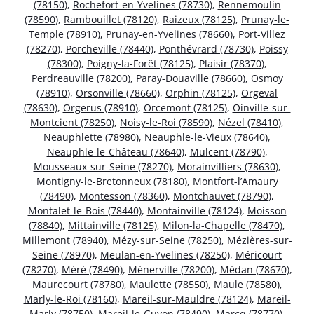
(78150)
,
Rochefort-en-Yvelines (78730)
,
Rennemoulin
(78590)
,
Rambouillet (78120)
,
Raizeux (78125)
,
Prunay-le-
Temple (78910)
,
Prunay-en-Yvelines (78660)
,
Port-Villez
(78270)
,
Porcheville (78440)
,
Ponthévrard (78730)
,
Poissy
(78300)
,
Poigny-la-Forêt (78125)
,
Plaisir (78370)
,
Perdreauville (78200)
,
Paray-Douaville (78660)
,
Osmoy
(78910)
,
Orsonville (78660)
,
Orphin (78125)
,
Orgeval
(78630)
,
Orgerus (78910)
,
Orcemont (78125)
,
Oinville-sur-
Montcient (78250)
,
Noisy-le-Roi (78590)
,
Nézel (78410)
,
Neauphlette (78980)
,
Neauphle-le-Vieux (78640)
,
Neauphle-le-Château (78640)
,
Mulcent (78790)
,
Mousseaux-sur-Seine (78270)
,
Morainvilliers (78630)
,
Montigny-le-Bretonneux (78180)
,
Montfort-l’Amaury
(78490)
,
Montesson (78360)
,
Montchauvet (78790)
,
Montalet-le-Bois (78440)
,
Montainville (78124)
,
Moisson
(78840)
,
Mittainville (78125)
,
Milon-la-Chapelle (78470)
,
Millemont (78940)
,
Mézy-sur-Seine (78250)
,
Mézières-sur-
Seine (78970)
,
Meulan-en-Yvelines (78250)
,
Méricourt
(78270)
,
Méré (78490)
,
Ménerville (78200)
,
Médan (78670)
,
Maurecourt (78780)
,
Maulette (78550)
,
Maule (78580)
,
Marly-le-Roi (78160)
,
Mareil-sur-Mauldre (78124)
,
Mareil-
Marly (78750)
,
Mareil-le-Guyon (78490)
,
Marcq (78770)
,