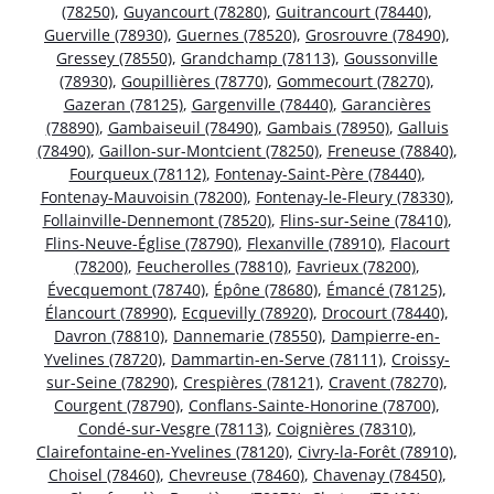
(78250)
,
Guyancourt (78280)
,
Guitrancourt (78440)
,
Guerville (78930)
,
Guernes (78520)
,
Grosrouvre (78490)
,
Gressey (78550)
,
Grandchamp (78113)
,
Goussonville
(78930)
,
Goupillières (78770)
,
Gommecourt (78270)
,
Gazeran (78125)
,
Gargenville (78440)
,
Garancières
(78890)
,
Gambaiseuil (78490)
,
Gambais (78950)
,
Galluis
(78490)
,
Gaillon-sur-Montcient (78250)
,
Freneuse (78840)
,
Fourqueux (78112)
,
Fontenay-Saint-Père (78440)
,
Fontenay-Mauvoisin (78200)
,
Fontenay-le-Fleury (78330)
,
Follainville-Dennemont (78520)
,
Flins-sur-Seine (78410)
,
Flins-Neuve-Église (78790)
,
Flexanville (78910)
,
Flacourt
(78200)
,
Feucherolles (78810)
,
Favrieux (78200)
,
Évecquemont (78740)
,
Épône (78680)
,
Émancé (78125)
,
Élancourt (78990)
,
Ecquevilly (78920)
,
Drocourt (78440)
,
Davron (78810)
,
Dannemarie (78550)
,
Dampierre-en-
Yvelines (78720)
,
Dammartin-en-Serve (78111)
,
Croissy-
sur-Seine (78290)
,
Crespières (78121)
,
Cravent (78270)
,
Courgent (78790)
,
Conflans-Sainte-Honorine (78700)
,
Condé-sur-Vesgre (78113)
,
Coignières (78310)
,
Clairefontaine-en-Yvelines (78120)
,
Civry-la-Forêt (78910)
,
Choisel (78460)
,
Chevreuse (78460)
,
Chavenay (78450)
,