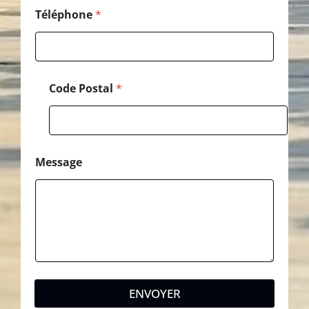
o
d
Téléphone
*
e
Code Postal
*
Message
ENVOYER