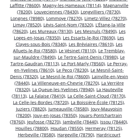
Laffitte (78600)
,
Magny-les-Hameaux (78114)
,
Magnanville
(78200)
,
Louveciennes (78430)
,
Longvilliers (78730)
,
Longnes (78980)
,
Lommoye (78270)
,
Limetz-Villez (78270)
,
Limay (78520)
,
Lévis-Saint-Nom (78320)
,
L’Étang-la-Ville
(78620)
,
Les Mureaux (78130)
,
Les Mesnuls (78490)
,
Les
Loges-en-Josas (78350)
,
Les Essarts-le-Roi (78690)
,
Les
Clayes-sous-Bois (78340)
,
Les Bréviaires (78610)
,
Les
Alluets-le-Roi (78580)
,
Le Vésinet (78110)
,
Le Tremblay-
sur-Mauldre (78490)
,
Le Tertre-Saint-Denis (78980)
,
Le
Tartre-Gaudran (78113)
,
Le Port-Marly (78560)
,
Le Perray-
en-Yvelines (78610)
,
Le Pecq (78230)
,
Le Mesnil-Saint-
Denis (78320)
,
Le Mesnil-le-Roi (78600)
,
Lainville-en-Vexin
(78440)
,
La Villeneuve-en-Chevrie (78270)
,
La Verrière
(78320)
,
La Queue-les-Yvelines (78940)
,
La Hauteville
(78113)
,
La Falaise (78410)
,
La Celle-Saint-Cloud (78170)
,
La Celle-les-Bordes (78720)
,
La Boissière-École (78125)
,
Juziers (78820)
,
Jumeauville (78580)
,
Jouy-Mauvoisin
(78200)
,
Jouy-en-Josas (78350)
,
Jouars-Pontchartrain
(78760)
,
Jeufosse (78270)
,
Jambville (78440)
,
Issou (78440)
,
Houilles (78800)
,
Houdan (78550)
,
Hermeray (78125)
,
Herbeville (78580)
,
Hargeville (78790)
,
Hardricourt