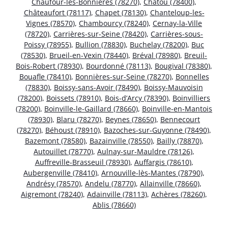
Chaufour-lès-Bonnières (78270)
,
Chatou (78400)
,
Châteaufort (78117)
,
Chapet (78130)
,
Chanteloup-les-
Vignes (78570)
,
Chambourcy (78240)
,
Cernay-la-Ville
(78720)
,
Carrières-sur-Seine (78420)
,
Carrières-sous-
Poissy (78955)
,
Bullion (78830)
,
Buchelay (78200)
,
Buc
(78530)
,
Brueil-en-Vexin (78440)
,
Bréval (78980)
,
Breuil-
Bois-Robert (78930)
,
Bourdonné (78113)
,
Bougival (78380)
,
Bouafle (78410)
,
Bonnières-sur-Seine (78270)
,
Bonnelles
(78830)
,
Boissy-sans-Avoir (78490)
,
Boissy-Mauvoisin
(78200)
,
Boissets (78910)
,
Bois-d’Arcy (78390)
,
Boinvilliers
(78200)
,
Boinville-le-Gaillard (78660)
,
Boinville-en-Mantois
(78930)
,
Blaru (78270)
,
Beynes (78650)
,
Bennecourt
(78270)
,
Béhoust (78910)
,
Bazoches-sur-Guyonne (78490)
,
Bazemont (78580)
,
Bazainville (78550)
,
Bailly (78870)
,
Autouillet (78770)
,
Aulnay-sur-Mauldre (78126)
,
Auffreville-Brasseuil (78930)
,
Auffargis (78610)
,
Aubergenville (78410)
,
Arnouville-lès-Mantes (78790)
,
Andrésy (78570)
,
Andelu (78770)
,
Allainville (78660)
,
Aigremont (78240)
,
Adainville (78113)
,
Achères (78260)
,
Ablis (78660)