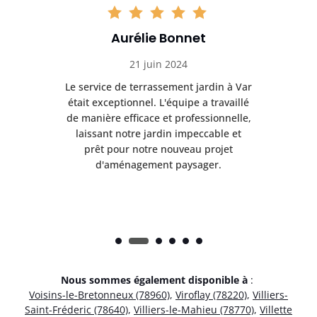
Aurélie Bonnet
21 juin 2024
à Var
Le service de terrassement jardin à Var
Le s
illé
était exceptionnel. L'équipe a travaillé
éta
lle,
de manière efficace et professionnelle,
de 
et
laissant notre jardin impeccable et
l
t
prêt pour notre nouveau projet
d'aménagement paysager.
Nous sommes également disponible à
:
Voisins-le-Bretonneux (78960)
,
Viroflay (78220)
,
Villiers-
Saint-Fréderic (78640)
,
Villiers-le-Mahieu (78770)
,
Villette