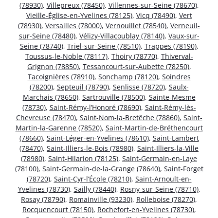
(78930)
,
Villepreux (78450)
,
Villennes-sur-Seine (78670)
,
Vieille-Église-en-Yvelines (78125)
,
Vicq (78490)
,
Vert
(78930)
,
Versailles (78000)
,
Vernouillet (78540)
,
Verneuil-
sur-Seine (78480)
,
Vélizy-Villacoublay (78140)
,
Vaux-sur-
Seine (78740)
,
Triel-sur-Seine (78510)
,
Trappes (78190)
,
Toussus-le-Noble (78117)
,
Thoiry (78770)
,
Thiverval-
Grignon (78850)
,
Tessancourt-sur-Aubette (78250)
,
Tacoignières (78910)
,
Sonchamp (78120)
,
Soindres
(78200)
,
Septeuil (78790)
,
Senlisse (78720)
,
Saulx-
Marchais (78650)
,
Sartrouville (78500)
,
Sainte-Mesme
(78730)
,
Saint-Rémy-l’Honoré (78690)
,
Saint-Rémy-lès-
Chevreuse (78470)
,
Saint-Nom-la-Bretêche (78860)
,
Saint-
Martin-la-Garenne (78520)
,
Saint-Martin-de-Bréthencourt
(78660)
,
Saint-Léger-en-Yvelines (78610)
,
Saint-Lambert
(78470)
,
Saint-Illiers-le-Bois (78980)
,
Saint-Illiers-la-Ville
(78980)
,
Saint-Hilarion (78125)
,
Saint-Germain-en-Laye
(78100)
,
Saint-Germain-de-la-Grange (78640)
,
Saint-Forget
(78720)
,
Saint-Cyr-l’École (78210)
,
Saint-Arnoult-en-
Yvelines (78730)
,
Sailly (78440)
,
Rosny-sur-Seine (78710)
,
Rosay (78790)
,
Romainville (93230)
,
Rolleboise (78270)
,
Rocquencourt (78150)
,
Rochefort-en-Yvelines (78730)
,