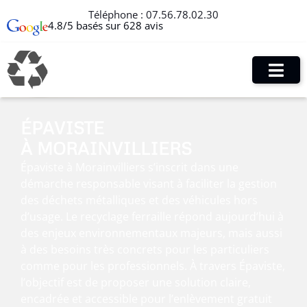
Téléphone :
07.56.78.02.30
4.8/5 basés sur 628 avis
ÉPAVISTE
À MORAINVILLIERS
Épaviste à Morainvilliers s’inscrit dans une
démarche responsable visant à faciliter la gestion
des déchets métalliques et des véhicules hors
d’usage. Le recyclage ferraille répond aujourd’hui à
des enjeux environnementaux majeurs, mais aussi
à des besoins très concrets pour les particuliers
comme pour les professionnels. À travers Épaviste,
l’objectif est de proposer une solution claire,
encadrée et accessible pour l’enlèvement gratuit