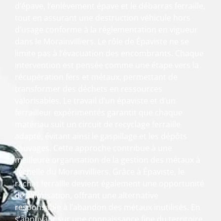
d’épave, l’enlèvement épave et le débarras ferraille,
tout en assurant une destruction véhicule hors
d’usage conforme à la réglementation en vigueur
dans le Morainvilliers. Le rôle de Épaviste ne se
limite pas à l’évacuation des encombrants. Chaque
intervention est pensée comme une étape vers la
récupération fers et métaux, permettant de
transformer des déchets en ressources
valorisables. Le travail d’un épaviste et d’un
ferrailleur expérimentés garantit que chaque
matériau suit un circuit de recyclage ferraille
adapté, évitant ainsi le gaspillage et les dépôts
sauvages. Cette approche contribue à une
meilleure organisation de la gestion des métaux à
l’échelle du Morainvilliers. Grâce à Épaviste, le
rachat ferraille devient également une opportunité
de valorisation, offrant une alternative
responsable à l’abandon des métaux inutilisés. En
s’appuyant sur une connaissance fine du territoire,