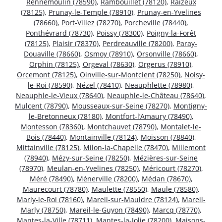
Rennemoulin (78590)
,
Rambouillet (78120)
,
Raizeux
(78125)
,
Prunay-le-Temple (78910)
,
Prunay-en-Yvelines
(78660)
,
Port-Villez (78270)
,
Porcheville (78440)
,
Ponthévrard (78730)
,
Poissy (78300)
,
Poigny-la-Forêt
(78125)
,
Plaisir (78370)
,
Perdreauville (78200)
,
Paray-
Douaville (78660)
,
Osmoy (78910)
,
Orsonville (78660)
,
Orphin (78125)
,
Orgeval (78630)
,
Orgerus (78910)
,
Orcemont (78125)
,
Oinville-sur-Montcient (78250)
,
Noisy-
le-Roi (78590)
,
Nézel (78410)
,
Neauphlette (78980)
,
Neauphle-le-Vieux (78640)
,
Neauphle-le-Château (78640)
,
Mulcent (78790)
,
Mousseaux-sur-Seine (78270)
,
Montigny-
le-Bretonneux (78180)
,
Montfort-l’Amaury (78490)
,
Montesson (78360)
,
Montchauvet (78790)
,
Montalet-le-
Bois (78440)
,
Montainville (78124)
,
Moisson (78840)
,
Mittainville (78125)
,
Milon-la-Chapelle (78470)
,
Millemont
(78940)
,
Mézy-sur-Seine (78250)
,
Mézières-sur-Seine
(78970)
,
Meulan-en-Yvelines (78250)
,
Méricourt (78270)
,
Méré (78490)
,
Ménerville (78200)
,
Médan (78670)
,
Maurecourt (78780)
,
Maulette (78550)
,
Maule (78580)
,
Marly-le-Roi (78160)
,
Mareil-sur-Mauldre (78124)
,
Mareil-
Marly (78750)
,
Mareil-le-Guyon (78490)
,
Marcq (78770)
,
Mantes-la-Ville (78711)
,
Mantes-la-Jolie (78200)
,
Maisons-