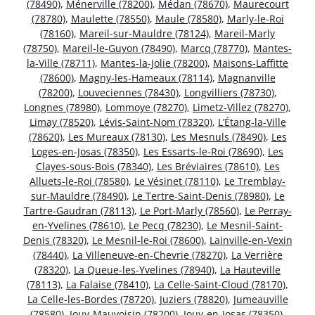
(78490)
,
Ménerville (78200)
,
Médan (78670)
,
Maurecourt
(78780)
,
Maulette (78550)
,
Maule (78580)
,
Marly-le-Roi
(78160)
,
Mareil-sur-Mauldre (78124)
,
Mareil-Marly
(78750)
,
Mareil-le-Guyon (78490)
,
Marcq (78770)
,
Mantes-
la-Ville (78711)
,
Mantes-la-Jolie (78200)
,
Maisons-Laffitte
(78600)
,
Magny-les-Hameaux (78114)
,
Magnanville
(78200)
,
Louveciennes (78430)
,
Longvilliers (78730)
,
Longnes (78980)
,
Lommoye (78270)
,
Limetz-Villez (78270)
,
Limay (78520)
,
Lévis-Saint-Nom (78320)
,
L’Étang-la-Ville
(78620)
,
Les Mureaux (78130)
,
Les Mesnuls (78490)
,
Les
Loges-en-Josas (78350)
,
Les Essarts-le-Roi (78690)
,
Les
Clayes-sous-Bois (78340)
,
Les Bréviaires (78610)
,
Les
Alluets-le-Roi (78580)
,
Le Vésinet (78110)
,
Le Tremblay-
sur-Mauldre (78490)
,
Le Tertre-Saint-Denis (78980)
,
Le
Tartre-Gaudran (78113)
,
Le Port-Marly (78560)
,
Le Perray-
en-Yvelines (78610)
,
Le Pecq (78230)
,
Le Mesnil-Saint-
Denis (78320)
,
Le Mesnil-le-Roi (78600)
,
Lainville-en-Vexin
(78440)
,
La Villeneuve-en-Chevrie (78270)
,
La Verrière
(78320)
,
La Queue-les-Yvelines (78940)
,
La Hauteville
(78113)
,
La Falaise (78410)
,
La Celle-Saint-Cloud (78170)
,
La Celle-les-Bordes (78720)
,
Juziers (78820)
,
Jumeauville
(78580)
,
Jouy-Mauvoisin (78200)
,
Jouy-en-Josas (78350)
,