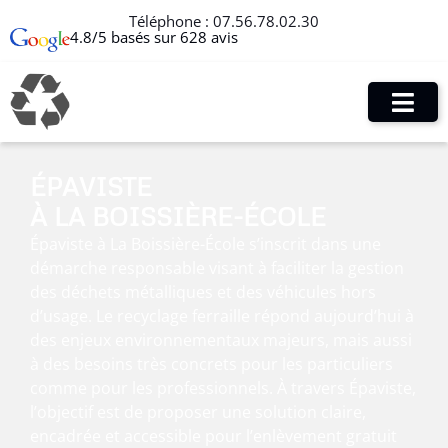
Téléphone :
07.56.78.02.30
4.8/5 basés sur 628 avis
ÉPAVISTE
À LA BOISSIÈRE-ÉCOLE
Épaviste à La Boissière-École s’inscrit dans une
démarche responsable visant à faciliter la gestion
des déchets métalliques et des véhicules hors
d’usage. Le recyclage ferraille répond aujourd’hui à
des enjeux environnementaux majeurs, mais aussi
à des besoins très concrets pour les particuliers
comme pour les professionnels. À travers Épaviste,
l’objectif est de proposer une solution claire,
encadrée et accessible pour l’enlèvement gratuit