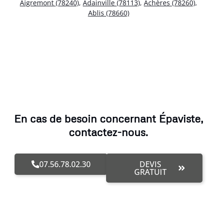
Aigremont (78240)
,
Adainville (78113)
,
Achères (78260)
,
Ablis (78660)
En cas de besoin concernant Épaviste,
contactez-nous.
07.56.78.02.30
DEVIS
GRATUIT