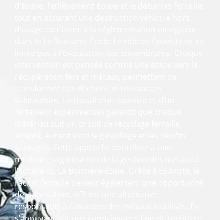
d’épave, l’enlèvement épave et le débarras ferraille,
tout en assurant une destruction véhicule hors
d’usage conforme à la réglementation en vigueur
dans le La Boissière-École. Le rôle de Épaviste ne se
limite pas à l’évacuation des encombrants. Chaque
intervention est pensée comme une étape vers la
récupération fers et métaux, permettant de
transformer des déchets en ressources
valorisables. Le travail d’un épaviste et d’un
ferrailleur expérimentés garantit que chaque
matériau suit un circuit de recyclage ferraille
adapté, évitant ainsi le gaspillage et les dépôts
sauvages. Cette approche contribue à une
meilleure organisation de la gestion des métaux à
l’échelle du La Boissière-École. Grâce à Épaviste, le
rachat ferraille devient également une opportunité
de valorisation, offrant une alternative
responsable à l’abandon des métaux inutilisés. En
s’appuyant sur une connaissance fine du territoire,