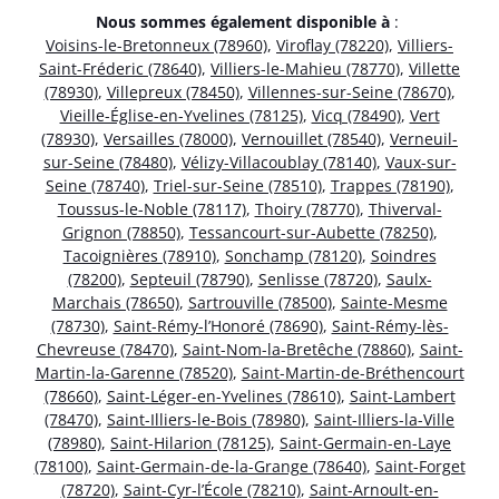
Nous sommes également disponible à
:
Voisins-le-Bretonneux (78960)
,
Viroflay (78220)
,
Villiers-
Saint-Fréderic (78640)
,
Villiers-le-Mahieu (78770)
,
Villette
(78930)
,
Villepreux (78450)
,
Villennes-sur-Seine (78670)
,
Vieille-Église-en-Yvelines (78125)
,
Vicq (78490)
,
Vert
(78930)
,
Versailles (78000)
,
Vernouillet (78540)
,
Verneuil-
sur-Seine (78480)
,
Vélizy-Villacoublay (78140)
,
Vaux-sur-
Seine (78740)
,
Triel-sur-Seine (78510)
,
Trappes (78190)
,
Toussus-le-Noble (78117)
,
Thoiry (78770)
,
Thiverval-
Grignon (78850)
,
Tessancourt-sur-Aubette (78250)
,
Tacoignières (78910)
,
Sonchamp (78120)
,
Soindres
(78200)
,
Septeuil (78790)
,
Senlisse (78720)
,
Saulx-
Marchais (78650)
,
Sartrouville (78500)
,
Sainte-Mesme
(78730)
,
Saint-Rémy-l’Honoré (78690)
,
Saint-Rémy-lès-
Chevreuse (78470)
,
Saint-Nom-la-Bretêche (78860)
,
Saint-
Martin-la-Garenne (78520)
,
Saint-Martin-de-Bréthencourt
(78660)
,
Saint-Léger-en-Yvelines (78610)
,
Saint-Lambert
(78470)
,
Saint-Illiers-le-Bois (78980)
,
Saint-Illiers-la-Ville
(78980)
,
Saint-Hilarion (78125)
,
Saint-Germain-en-Laye
(78100)
,
Saint-Germain-de-la-Grange (78640)
,
Saint-Forget
(78720)
,
Saint-Cyr-l’École (78210)
,
Saint-Arnoult-en-