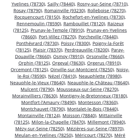
Yvelines (78730)
,
Sailly (78440)
,
Rosny-sur-Seine (78710)
,
Rosay (78790)
,
Romainville (93230)
,
Rolleboise (78270)
,
Rocquencourt (78150)
,
Rochefort-en-Yvelines (78730)
,
Rennemoulin (78590)
,
Rambouillet (78120)
,
Raizeux
(78125)
,
Prunay-le-Temple (78910)
,
Prunay-en-Yvelines
(78660)
,
Port-Villez (78270)
,
Porcheville (78440)
,
Ponthévrard (78730)
,
Poissy (78300)
,
Poigny-la-Forêt
(78125)
,
Plaisir (78370)
,
Perdreauville (78200)
,
Paray-
Douaville (78660)
,
Osmoy (78910)
,
Orsonville (78660)
,
Orphin (78125)
,
Orgeval (78630)
,
Orgerus (78910)
,
Orcemont (78125)
,
Oinville-sur-Montcient (78250)
,
Noisy-
le-Roi (78590)
,
Nézel (78410)
,
Neauphlette (78980)
,
Neauphle-le-Vieux (78640)
,
Neauphle-le-Château (78640)
,
Mulcent (78790)
,
Mousseaux-sur-Seine (78270)
,
Morainvilliers (78630)
,
Montigny-le-Bretonneux (78180)
,
Montfort-l’Amaury (78490)
,
Montesson (78360)
,
Montchauvet (78790)
,
Montalet-le-Bois (78440)
,
Montainville (78124)
,
Moisson (78840)
,
Mittainville
(78125)
,
Milon-la-Chapelle (78470)
,
Millemont (78940)
,
Mézy-sur-Seine (78250)
,
Mézières-sur-Seine (78970)
,
Meulan-en-Yvelines (78250)
,
Méricourt (78270)
,
Méré