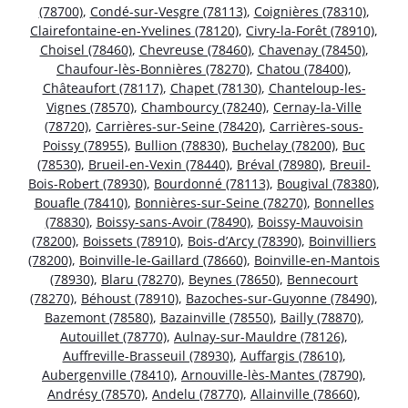
(78700)
,
Condé-sur-Vesgre (78113)
,
Coignières (78310)
,
Clairefontaine-en-Yvelines (78120)
,
Civry-la-Forêt (78910)
,
Choisel (78460)
,
Chevreuse (78460)
,
Chavenay (78450)
,
Chaufour-lès-Bonnières (78270)
,
Chatou (78400)
,
Châteaufort (78117)
,
Chapet (78130)
,
Chanteloup-les-
Vignes (78570)
,
Chambourcy (78240)
,
Cernay-la-Ville
(78720)
,
Carrières-sur-Seine (78420)
,
Carrières-sous-
Poissy (78955)
,
Bullion (78830)
,
Buchelay (78200)
,
Buc
(78530)
,
Brueil-en-Vexin (78440)
,
Bréval (78980)
,
Breuil-
Bois-Robert (78930)
,
Bourdonné (78113)
,
Bougival (78380)
,
Bouafle (78410)
,
Bonnières-sur-Seine (78270)
,
Bonnelles
(78830)
,
Boissy-sans-Avoir (78490)
,
Boissy-Mauvoisin
(78200)
,
Boissets (78910)
,
Bois-d’Arcy (78390)
,
Boinvilliers
(78200)
,
Boinville-le-Gaillard (78660)
,
Boinville-en-Mantois
(78930)
,
Blaru (78270)
,
Beynes (78650)
,
Bennecourt
(78270)
,
Béhoust (78910)
,
Bazoches-sur-Guyonne (78490)
,
Bazemont (78580)
,
Bazainville (78550)
,
Bailly (78870)
,
Autouillet (78770)
,
Aulnay-sur-Mauldre (78126)
,
Auffreville-Brasseuil (78930)
,
Auffargis (78610)
,
Aubergenville (78410)
,
Arnouville-lès-Mantes (78790)
,
Andrésy (78570)
,
Andelu (78770)
,
Allainville (78660)
,