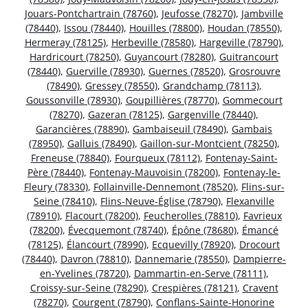
Jouars-Pontchartrain (78760)
,
Jeufosse (78270)
,
Jambville
(78440)
,
Issou (78440)
,
Houilles (78800)
,
Houdan (78550)
,
Hermeray (78125)
,
Herbeville (78580)
,
Hargeville (78790)
,
Hardricourt (78250)
,
Guyancourt (78280)
,
Guitrancourt
(78440)
,
Guerville (78930)
,
Guernes (78520)
,
Grosrouvre
(78490)
,
Gressey (78550)
,
Grandchamp (78113)
,
Goussonville (78930)
,
Goupillières (78770)
,
Gommecourt
(78270)
,
Gazeran (78125)
,
Gargenville (78440)
,
Garancières (78890)
,
Gambaiseuil (78490)
,
Gambais
(78950)
,
Galluis (78490)
,
Gaillon-sur-Montcient (78250)
,
Freneuse (78840)
,
Fourqueux (78112)
,
Fontenay-Saint-
Père (78440)
,
Fontenay-Mauvoisin (78200)
,
Fontenay-le-
Fleury (78330)
,
Follainville-Dennemont (78520)
,
Flins-sur-
Seine (78410)
,
Flins-Neuve-Église (78790)
,
Flexanville
(78910)
,
Flacourt (78200)
,
Feucherolles (78810)
,
Favrieux
(78200)
,
Évecquemont (78740)
,
Épône (78680)
,
Émancé
(78125)
,
Élancourt (78990)
,
Ecquevilly (78920)
,
Drocourt
(78440)
,
Davron (78810)
,
Dannemarie (78550)
,
Dampierre-
en-Yvelines (78720)
,
Dammartin-en-Serve (78111)
,
Croissy-sur-Seine (78290)
,
Crespières (78121)
,
Cravent
(78270)
,
Courgent (78790)
,
Conflans-Sainte-Honorine