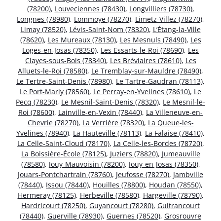
(78200)
,
Louveciennes (78430)
,
Longvilliers (78730)
,
Longnes (78980)
,
Lommoye (78270)
,
Limetz-Villez (78270)
,
Limay (78520)
,
Lévis-Saint-Nom (78320)
,
L’Étang-la-Ville
(78620)
,
Les Mureaux (78130)
,
Les Mesnuls (78490)
,
Les
Loges-en-Josas (78350)
,
Les Essarts-le-Roi (78690)
,
Les
Clayes-sous-Bois (78340)
,
Les Bréviaires (78610)
,
Les
Alluets-le-Roi (78580)
,
Le Tremblay-sur-Mauldre (78490)
,
Le Tertre-Saint-Denis (78980)
,
Le Tartre-Gaudran (78113)
,
Le Port-Marly (78560)
,
Le Perray-en-Yvelines (78610)
,
Le
Pecq (78230)
,
Le Mesnil-Saint-Denis (78320)
,
Le Mesnil-le-
Roi (78600)
,
Lainville-en-Vexin (78440)
,
La Villeneuve-en-
Chevrie (78270)
,
La Verrière (78320)
,
La Queue-les-
Yvelines (78940)
,
La Hauteville (78113)
,
La Falaise (78410)
,
La Celle-Saint-Cloud (78170)
,
La Celle-les-Bordes (78720)
,
La Boissière-École (78125)
,
Juziers (78820)
,
Jumeauville
(78580)
,
Jouy-Mauvoisin (78200)
,
Jouy-en-Josas (78350)
,
Jouars-Pontchartrain (78760)
,
Jeufosse (78270)
,
Jambville
(78440)
,
Issou (78440)
,
Houilles (78800)
,
Houdan (78550)
,
Hermeray (78125)
,
Herbeville (78580)
,
Hargeville (78790)
,
Hardricourt (78250)
,
Guyancourt (78280)
,
Guitrancourt
(78440)
,
Guerville (78930)
,
Guernes (78520)
,
Grosrouvre