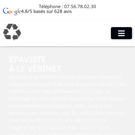
Téléphone :
07.56.78.02.30
4.8/5 basés sur 628 avis
ÉPAVISTE
À LE VÉSINET
Épaviste à Le Vésinet s’inscrit dans une démarche
responsable visant à faciliter la gestion des déchets
métalliques et des véhicules hors d’usage. Le
recyclage ferraille répond aujourd’hui à des enjeux
environnementaux majeurs, mais aussi à des
besoins très concrets pour les particuliers comme
pour les professionnels. À travers Épaviste,
l’objectif est de proposer une solution claire,
encadrée et accessible pour l’enlèvement gratuit