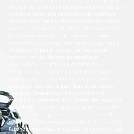
d’épave, l’enlèvement épave et le débarras ferraille,
tout en assurant une destruction véhicule hors
d’usage conforme à la réglementation en vigueur
dans le Le Vésinet. Le rôle de Épaviste ne se limite
pas à l’évacuation des encombrants. Chaque
intervention est pensée comme une étape vers la
récupération fers et métaux, permettant de
transformer des déchets en ressources
valorisables. Le travail d’un épaviste et d’un
ferrailleur expérimentés garantit que chaque
matériau suit un circuit de recyclage ferraille
adapté, évitant ainsi le gaspillage et les dépôts
sauvages. Cette approche contribue à une
meilleure organisation de la gestion des métaux à
l’échelle du Le Vésinet. Grâce à Épaviste, le rachat
ferraille devient également une opportunité de
valorisation, offrant une alternative responsable à
l’abandon des métaux inutilisés. En s’appuyant sur