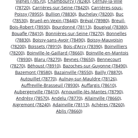
Vignes (78570)
,
Chambourcy (78240)
,
Cernay-la-Ville
(78720)
,
Carrières-sur-Seine (78420)
,
Carrières-sous-
Poissy (78955)
,
Bullion (78830)
,
Buchelay (78200)
,
Buc
(78530)
,
Brueil-en-Vexin (78440)
,
Bréval (78980)
,
Breuil-
Bois-Robert (78930)
,
Bourdonné (78113)
,
Bougival (78380)
,
Bouafle (78410)
,
Bonnières-sur-Seine (78270)
,
Bonnelles
(78830)
,
Boissy-sans-Avoir (78490)
,
Boissy-Mauvoisin
(78200)
,
Boissets (78910)
,
Bois-d’Arcy (78390)
,
Boinvilliers
(78200)
,
Boinville-le-Gaillard (78660)
,
Boinville-en-Mantois
(78930)
,
Blaru (78270)
,
Beynes (78650)
,
Bennecourt
(78270)
,
Béhoust (78910)
,
Bazoches-sur-Guyonne (78490)
,
Bazemont (78580)
,
Bazainville (78550)
,
Bailly (78870)
,
Autouillet (78770)
,
Aulnay-sur-Mauldre (78126)
,
Auffreville-Brasseuil (78930)
,
Auffargis (78610)
,
Aubergenville (78410)
,
Arnouville-lès-Mantes (78790)
,
Andrésy (78570)
,
Andelu (78770)
,
Allainville (78660)
,
Aigremont (78240)
,
Adainville (78113)
,
Achères (78260)
,
Ablis (78660)