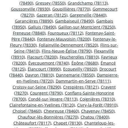
(78490)
,
Gressey (78550)
,
Grandchamp (78113)
,
Goussonville (78930)
,
Goupillières (78770)
,
Gommecourt
(78270)
,
Gazeran (78125)
,
Gargenville (78440)
,
Garancières (78890)
,
Gambaiseuil (78490)
,
Gambais
(78950)
,
Galluis (78490)
,
Gaillon-sur-Montcient (78250)
,
Freneuse (78840)
,
Fourqueux (78112)
,
Fontenay-Saint-
Père (78440)
,
Fontenay-Mauvoisin (78200)
,
Fontenay-le-
Fleury (78330)
,
Follainville-Dennemont (78520)
,
Flins-sur-
Seine (78410)
,
Flins-Neuve-Église (78790)
,
Flexanville
(78910)
,
Flacourt (78200)
,
Feucherolles (78810)
,
Favrieux
(78200)
,
Évecquemont (78740)
,
Épône (78680)
,
Émancé
(78125)
,
Élancourt (78990)
,
Ecquevilly (78920)
,
Drocourt
(78440)
,
Davron (78810)
,
Dannemarie (78550)
,
Dampierre-
en-Yvelines (78720)
,
Dammartin-en-Serve (78111)
,
Croissy-sur-Seine (78290)
,
Crespières (78121)
,
Cravent
(78270)
,
Courgent (78790)
,
Conflans-Sainte-Honorine
(78700)
,
Condé-sur-Vesgre (78113)
,
Coignières (78310)
,
Clairefontaine-en-Yvelines (78120)
,
Civry-la-Forêt (78910)
,
Choisel (78460)
,
Chevreuse (78460)
,
Chavenay (78450)
,
Chaufour-lès-Bonnières (78270)
,
Chatou (78400)
,
Châteaufort (78117)
,
Chapet (78130)
,
Chanteloup-les-