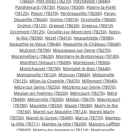
(78660)
,
Port-Villez (78270)
,
Porcheville (78440)
,
Ponthévrard (78730)
,
Poissy (78300)
,
Poigny-la-Forêt
(78125)
,
Plaisir (78370)
,
Perdreauville (78200)
,
Paray-
Douaville (78660)
,
Osmoy (78910)
,
Orsonville (78660)
,
Orphin (78125)
,
Orgeval (78630)
,
Orgerus (78910)
,
Orcemont (78125)
,
Oinville-sur-Montcient (78250)
,
Noisy-
le-Roi (78590)
,
Nézel (78410)
,
Neauphlette (78980)
,
Neauphle-le-Vieux (78640)
,
Neauphle-le-Château (78640)
,
Mulcent (78790)
,
Mousseaux-sur-Seine (78270)
,
Morainvilliers (78630)
,
Montigny-le-Bretonneux (78180)
,
Montfort-l’Amaury (78490)
,
Montesson (78360)
,
Montchauvet (78790)
,
Montalet-le-Bois (78440)
,
Montainville (78124)
,
Moisson (78840)
,
Mittainville
(78125)
,
Milon-la-Chapelle (78470)
,
Millemont (78940)
,
Mézy-sur-Seine (78250)
,
Mézières-sur-Seine (78970)
,
Meulan-en-Yvelines (78250)
,
Méricourt (78270)
,
Méré
(78490)
,
Ménerville (78200)
,
Médan (78670)
,
Maurecourt
(78780)
,
Maulette (78550)
,
Maule (78580)
,
Marly-le-Roi
(78160)
,
Mareil-sur-Mauldre (78124)
,
Mareil-Marly
(78750)
,
Mareil-le-Guyon (78490)
,
Marcq (78770)
,
Mantes-
la-Ville (78711)
,
Mantes-la-Jolie (78200)
,
Maisons-Laffitte
(78600)
,
Magny-les-Hameaux (78114)
,
Magnanville