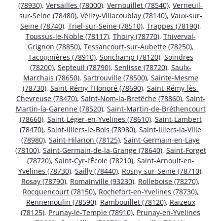
(78930)
,
Versailles (78000)
,
Vernouillet (78540)
,
Verneuil-
sur-Seine (78480)
,
Vélizy-Villacoublay (78140)
,
Vaux-sur-
Seine (78740)
,
Triel-sur-Seine (78510)
,
Trappes (78190)
,
Toussus-le-Noble (78117)
,
Thoiry (78770)
,
Thiverval-
Grignon (78850)
,
Tessancourt-sur-Aubette (78250)
,
Tacoignières (78910)
,
Sonchamp (78120)
,
Soindres
(78200)
,
Septeuil (78790)
,
Senlisse (78720)
,
Saulx-
Marchais (78650)
,
Sartrouville (78500)
,
Sainte-Mesme
(78730)
,
Saint-Rémy-l’Honoré (78690)
,
Saint-Rémy-lès-
Chevreuse (78470)
,
Saint-Nom-la-Bretêche (78860)
,
Saint-
Martin-la-Garenne (78520)
,
Saint-Martin-de-Bréthencourt
(78660)
,
Saint-Léger-en-Yvelines (78610)
,
Saint-Lambert
(78470)
,
Saint-Illiers-le-Bois (78980)
,
Saint-Illiers-la-Ville
(78980)
,
Saint-Hilarion (78125)
,
Saint-Germain-en-Laye
(78100)
,
Saint-Germain-de-la-Grange (78640)
,
Saint-Forget
(78720)
,
Saint-Cyr-l’École (78210)
,
Saint-Arnoult-en-
Yvelines (78730)
,
Sailly (78440)
,
Rosny-sur-Seine (78710)
,
Rosay (78790)
,
Romainville (93230)
,
Rolleboise (78270)
,
Rocquencourt (78150)
,
Rochefort-en-Yvelines (78730)
,
Rennemoulin (78590)
,
Rambouillet (78120)
,
Raizeux
(78125)
,
Prunay-le-Temple (78910)
,
Prunay-en-Yvelines