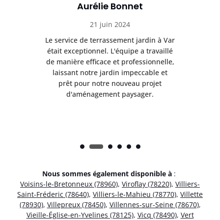
Aurélie Bonnet
21 juin 2024
à Var
Le service de terrassement jardin à Var
Le s
illé
était exceptionnel. L'équipe a travaillé
éta
lle,
de manière efficace et professionnelle,
de 
et
laissant notre jardin impeccable et
l
t
prêt pour notre nouveau projet
d'aménagement paysager.
Nous sommes également disponible à
:
Voisins-le-Bretonneux (78960)
,
Viroflay (78220)
,
Villiers-
Saint-Fréderic (78640)
,
Villiers-le-Mahieu (78770)
,
Villette
(78930)
,
Villepreux (78450)
,
Villennes-sur-Seine (78670)
,
Vieille-Église-en-Yvelines (78125)
,
Vicq (78490)
,
Vert