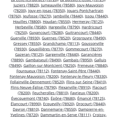
Juziers (78820)
,
Jumeauville (78580)
,
Jouy-Mauvoisin
(78200)
,
Jouy-en-Josas (78350)
,
Jouars-Pontchartrain
(78760)
,
Jeufosse (78270)
,
Jambville (78440)
,
Issou (78440)
,
Houilles (78800)
,
Houdan (78550)
,
Hermeray (78125)
,
Herbeville (78580)
,
Hargeville (78790)
,
Hardricourt
(78250)
,
Guyancourt (78280)
,
Guitrancourt (78440)
,
Guerville (78930)
,
Guernes (78520)
,
Grosrouvre (78490)
,
Gressey (78550)
,
Grandchamp (78113)
,
Goussonville
(78930)
,
Goupillières (78770)
,
Gommecourt (78270)
,
Gazeran (78125)
,
Gargenville (78440)
,
Garancières
(78890)
,
Gambaiseuil (78490)
,
Gambais (78950)
,
Galluis
(78490)
,
Gaillon-sur-Montcient (78250)
,
Freneuse (78840)
,
Fourqueux (78112)
,
Fontenay-Saint-Père (78440)
,
Fontenay-Mauvoisin (78200)
,
Fontenay-le-Fleury (78330)
,
Follainville-Dennemont (78520)
,
Flins-sur-Seine (78410)
,
Flins-Neuve-Église (78790)
,
Flexanville (78910)
,
Flacourt
(78200)
,
Feucherolles (78810)
,
Favrieux (78200)
,
Évecquemont (78740)
,
Épône (78680)
,
Émancé (78125)
,
Élancourt (78990)
,
Ecquevilly (78920)
,
Drocourt (78440)
,
Davron (78810)
,
Dannemarie (78550)
,
Dampierre-en-
Yvelines (78720)
,
Dammartin-en-Serve (78111)
,
Croissy-