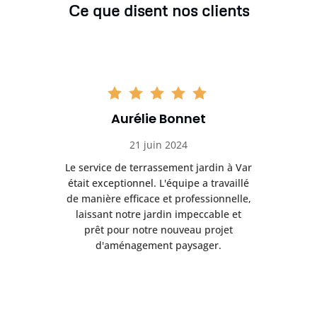
Ce que disent nos clients
Aurélie Bonnet
21 juin 2024
à Var
Le service de terrassement jardin à Var
Le s
illé
était exceptionnel. L'équipe a travaillé
éta
lle,
de manière efficace et professionnelle,
de 
et
laissant notre jardin impeccable et
l
t
prêt pour notre nouveau projet
d'aménagement paysager.