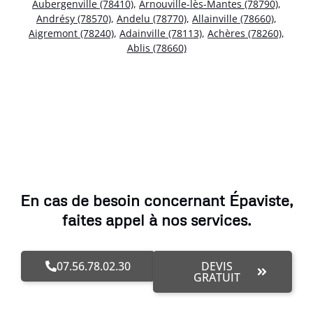
Aubergenville (78410)
,
Arnouville-lès-Mantes (78790)
,
Andrésy (78570)
,
Andelu (78770)
,
Allainville (78660)
,
Aigremont (78240)
,
Adainville (78113)
,
Achères (78260)
,
Ablis (78660)
En cas de besoin concernant Épaviste,
faites appel à nos services.
07.56.78.02.30
DEVIS
GRATUIT