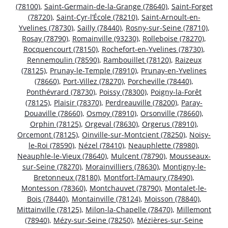
(78100)
,
Saint-Germain-de-la-Grange (78640)
,
Saint-Forget
(78720)
,
Saint-Cyr-l’École (78210)
,
Saint-Arnoult-en-
Yvelines (78730)
,
Sailly (78440)
,
Rosny-sur-Seine (78710)
,
Rosay (78790)
,
Romainville (93230)
,
Rolleboise (78270)
,
Rocquencourt (78150)
,
Rochefort-en-Yvelines (78730)
,
Rennemoulin (78590)
,
Rambouillet (78120)
,
Raizeux
(78125)
,
Prunay-le-Temple (78910)
,
Prunay-en-Yvelines
(78660)
,
Port-Villez (78270)
,
Porcheville (78440)
,
Ponthévrard (78730)
,
Poissy (78300)
,
Poigny-la-Forêt
(78125)
,
Plaisir (78370)
,
Perdreauville (78200)
,
Paray-
Douaville (78660)
,
Osmoy (78910)
,
Orsonville (78660)
,
Orphin (78125)
,
Orgeval (78630)
,
Orgerus (78910)
,
Orcemont (78125)
,
Oinville-sur-Montcient (78250)
,
Noisy-
le-Roi (78590)
,
Nézel (78410)
,
Neauphlette (78980)
,
Neauphle-le-Vieux (78640)
,
Mulcent (78790)
,
Mousseaux-
sur-Seine (78270)
,
Morainvilliers (78630)
,
Montigny-le-
Bretonneux (78180)
,
Montfort-l’Amaury (78490)
,
Montesson (78360)
,
Montchauvet (78790)
,
Montalet-le-
Bois (78440)
,
Montainville (78124)
,
Moisson (78840)
,
Mittainville (78125)
,
Milon-la-Chapelle (78470)
,
Millemont
(78940)
,
Mézy-sur-Seine (78250)
,
Mézières-sur-Seine