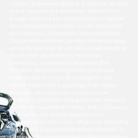
d’épave, l’enlèvement épave et le débarras ferraille,
tout en assurant une destruction véhicule hors
d’usage conforme à la réglementation en vigueur
dans le Neauphle-le-Château. Le rôle de Épaviste
ne se limite pas à l’évacuation des encombrants.
Chaque intervention est pensée comme une étape
vers la récupération fers et métaux, permettant de
transformer des déchets en ressources
valorisables. Le travail d’un épaviste et d’un
ferrailleur expérimentés garantit que chaque
matériau suit un circuit de recyclage ferraille
adapté, évitant ainsi le gaspillage et les dépôts
sauvages. Cette approche contribue à une
meilleure organisation de la gestion des métaux à
l’échelle du Neauphle-le-Château. Grâce à Épaviste,
le rachat ferraille devient également une
opportunité de valorisation, offrant une alternative
responsable à l’abandon des métaux inutilisés. En
s’appuyant sur une connaissance fine du territoire,