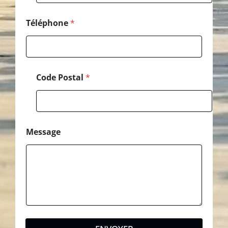
o
m
Téléphone
*
Code Postal
*
Message