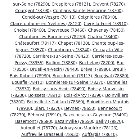
sur-Seine (78290)
,
Crespières (78121)
,
Cravent (78270)
,
Courgent (78790)
,
Conflans-Sainte-Honorine (78700)
,
Condé-sur-Vesgre (78113)
,
Coignières (78310)
,
Clairefontaine-en-Yvelines (78120)
,
Civry-la-Forêt (78910)
,
Choisel (78460)
,
Chevreuse (78460)
,
Chavenay (78450)
,
Chaufour-lès-Bonnières (78270)
,
Chatou (78400)
,
Châteaufort (78117)
,
Chapet (78130)
,
Chanteloup-les-
Vignes (78570)
,
Chambourcy (78240)
,
Cernay-la-Ville
(78720)
,
Carrières-sur-Seine (78420)
,
Carrières-sous-
Poissy (78955)
,
Bullion (78830)
,
Buchelay (78200)
,
Buc
(78530)
,
Brueil-en-Vexin (78440)
,
Bréval (78980)
,
Breuil-
Bois-Robert (78930)
,
Bourdonné (78113)
,
Bougival (78380)
,
Bouafle (78410)
,
Bonnières-sur-Seine (78270)
,
Bonnelles
(78830)
,
Boissy-sans-Avoir (78490)
,
Boissy-Mauvoisin
(78200)
,
Boissets (78910)
,
Bois-d’Arcy (78390)
,
Boinvilliers
(78200)
,
Boinville-le-Gaillard (78660)
,
Boinville-en-Mantois
(78930)
,
Blaru (78270)
,
Beynes (78650)
,
Bennecourt
(78270)
,
Béhoust (78910)
,
Bazoches-sur-Guyonne (78490)
,
Bazemont (78580)
,
Bazainville (78550)
,
Bailly (78870)
,
Autouillet (78770)
,
Aulnay-sur-Mauldre (78126)
,
Auffreville-Brasseuil (78930)
,
Auffargis (78610)
,