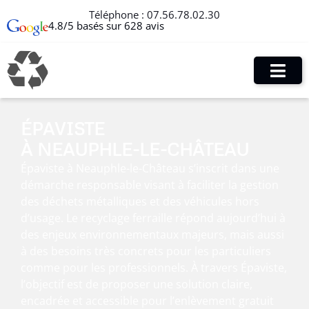
Téléphone :
07.56.78.02.30
4.8/5 basés sur 628 avis
ÉPAVISTE
À NEAUPHLE-LE-CHÂTEAU
Épaviste à Neauphle-le-Château s’inscrit dans une
démarche responsable visant à faciliter la gestion
des déchets métalliques et des véhicules hors
d’usage. Le recyclage ferraille répond aujourd’hui à
des enjeux environnementaux majeurs, mais aussi
à des besoins très concrets pour les particuliers
comme pour les professionnels. À travers Épaviste,
l’objectif est de proposer une solution claire,
encadrée et accessible pour l’enlèvement gratuit