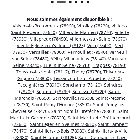
Nous sommes également disponible à
:
Voisins-le-Bretonneux (78960)
,
Viroflay (78220)
,
Villiers-
Saint-Fréderic (78640)
,
Villiers-le-Mahieu (78770)
,
Villette
(78930)
,
Villepreux (78450)
,
Villennes-sur-Seine (78670)
,
Vieille-Église-en-Yvelines (78125)
,
Vicq (78490)
,
Vert
(78930)
,
Versailles (78000)
,
Vernouillet (78540)
,
Verneuil-
sur-Seine (78480)
,
Vélizy-Villacoublay (78140)
,
Vaux-sur-
Seine (78740)
,
Triel-sur-Seine (78510)
,
Trappes (78190)
,
Toussus-le-Noble (78117)
,
Thoiry (78770)
,
Thiverval-
Grignon (78850)
,
Tessancourt-sur-Aubette (78250)
,
Tacoignières (78910)
,
Sonchamp (78120)
,
Soindres
(78200)
,
Septeuil (78790)
,
Senlisse (78720)
,
Saulx-
Marchais (78650)
,
Sartrouville (78500)
,
Sainte-Mesme
(78730)
,
Saint-Rémy-l’Honoré (78690)
,
Saint-Rémy-lès-
Chevreuse (78470)
,
Saint-Nom-la-Bretêche (78860)
,
Saint-
Martin-la-Garenne (78520)
,
Saint-Martin-de-Bréthencourt
(78660)
,
Saint-Léger-en-Yvelines (78610)
,
Saint-Lambert
(78470)
,
Saint-Illiers-le-Bois (78980)
,
Saint-Illiers-la-Ville
(78980)
,
Saint-Hilarion (78125)
,
Saint-Germain-en-Laye