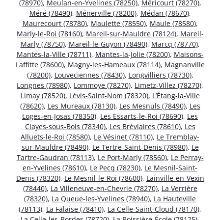
(78970)
,
Meulan-en-Yvelines (78250)
,
Méricourt (78270)
,
Méré (78490)
,
Ménerville (78200)
,
Médan (78670)
,
Maurecourt (78780)
,
Maulette (78550)
,
Maule (78580)
,
Marly-le-Roi (78160)
,
Mareil-sur-Mauldre (78124)
,
Mareil-
Marly (78750)
,
Mareil-le-Guyon (78490)
,
Marcq (78770)
,
Mantes-la-Ville (78711)
,
Mantes-la-Jolie (78200)
,
Maisons-
Laffitte (78600)
,
Magny-les-Hameaux (78114)
,
Magnanville
(78200)
,
Louveciennes (78430)
,
Longvilliers (78730)
,
Longnes (78980)
,
Lommoye (78270)
,
Limetz-Villez (78270)
,
Limay (78520)
,
Lévis-Saint-Nom (78320)
,
L’Étang-la-Ville
(78620)
,
Les Mureaux (78130)
,
Les Mesnuls (78490)
,
Les
Loges-en-Josas (78350)
,
Les Essarts-le-Roi (78690)
,
Les
Clayes-sous-Bois (78340)
,
Les Bréviaires (78610)
,
Les
Alluets-le-Roi (78580)
,
Le Vésinet (78110)
,
Le Tremblay-
sur-Mauldre (78490)
,
Le Tertre-Saint-Denis (78980)
,
Le
Tartre-Gaudran (78113)
,
Le Port-Marly (78560)
,
Le Perray-
en-Yvelines (78610)
,
Le Pecq (78230)
,
Le Mesnil-Saint-
Denis (78320)
,
Le Mesnil-le-Roi (78600)
,
Lainville-en-Vexin
(78440)
,
La Villeneuve-en-Chevrie (78270)
,
La Verrière
(78320)
,
La Queue-les-Yvelines (78940)
,
La Hauteville
(78113)
,
La Falaise (78410)
,
La Celle-Saint-Cloud (78170)
,
La Celle-les-Bordes (78720)
,
La Boissière-École (78125)
,