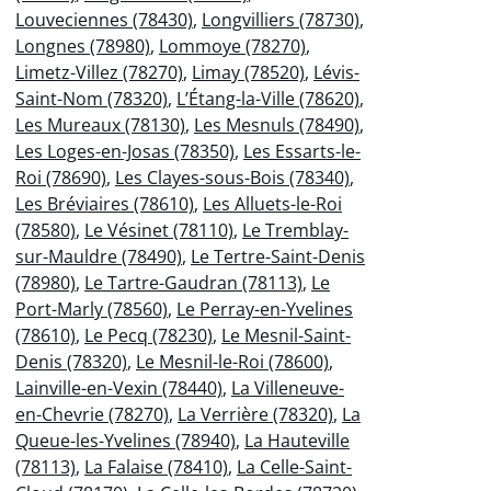
Louveciennes (78430)
,
Longvilliers (78730)
,
Longnes (78980)
,
Lommoye (78270)
,
Limetz-Villez (78270)
,
Limay (78520)
,
Lévis-
Saint-Nom (78320)
,
L’Étang-la-Ville (78620)
,
Les Mureaux (78130)
,
Les Mesnuls (78490)
,
Les Loges-en-Josas (78350)
,
Les Essarts-le-
Roi (78690)
,
Les Clayes-sous-Bois (78340)
,
Les Bréviaires (78610)
,
Les Alluets-le-Roi
(78580)
,
Le Vésinet (78110)
,
Le Tremblay-
sur-Mauldre (78490)
,
Le Tertre-Saint-Denis
(78980)
,
Le Tartre-Gaudran (78113)
,
Le
Port-Marly (78560)
,
Le Perray-en-Yvelines
(78610)
,
Le Pecq (78230)
,
Le Mesnil-Saint-
Denis (78320)
,
Le Mesnil-le-Roi (78600)
,
Lainville-en-Vexin (78440)
,
La Villeneuve-
en-Chevrie (78270)
,
La Verrière (78320)
,
La
Queue-les-Yvelines (78940)
,
La Hauteville
(78113)
,
La Falaise (78410)
,
La Celle-Saint-