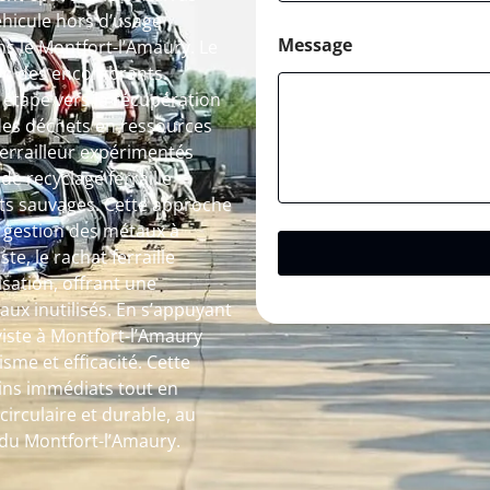
éhicule hors d’usage
Message
s le Montfort-l’Amaury. Le
tion des encombrants.
étape vers la récupération
des déchets en ressources
 ferrailleur expérimentés
de recyclage ferraille
pôts sauvages. Cette approche
a gestion des métaux à
te, le rachat ferraille
sation, offrant une
ux inutilisés. En s’appuyant
viste à Montfort-l’Amaury
me et efficacité. Cette
ins immédiats tout en
irculaire et durable, au
 du Montfort-l’Amaury.