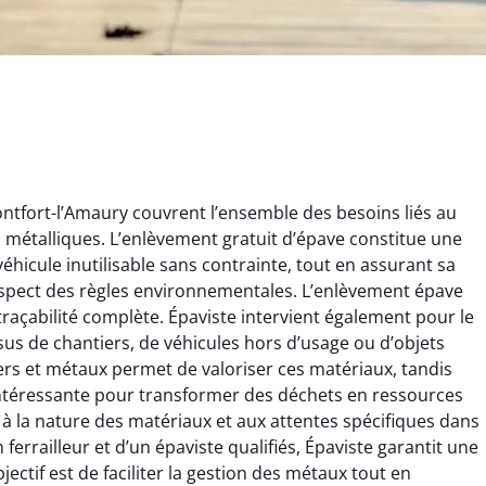
ntfort-l’Amaury couvrent l’ensemble des besoins liés au
ts métalliques. L’enlèvement gratuit d’épave constitue une
éhicule inutilisable sans contrainte, tout en assurant sa
espect des règles environnementales. L’enlèvement épave
 traçabilité complète. Épaviste intervient également pour le
rélie Bonnet
Aurélie Bonnet
issus de chantiers, de véhicules hors d’usage ou d’objets
rs et métaux permet de valoriser ces matériaux, tandis
21 juin 2024
21 juin 2024
e intéressante pour transformer des déchets en ressources
ice de terrassement
Le service de terrassement
 à la nature des matériaux et aux attentes spécifiques dans
rdin à Var était
jardin à Var était
 ferrailleur et d’un épaviste qualifiés, Épaviste garantit une
ionnel. L'équipe a
exceptionnel. L'équipe a
ectif est de faciliter la gestion des métaux tout en
é de manière efficace
travaillé de manière efficace