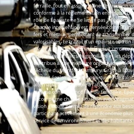
ferraille, tout en assurant une destruction v
conforme à la réglementation en vigueur dan
rôle de Épaviste ne se limite pas à l’évacua
Chaque intervention est pensée comme une 
fers et métaux, permettant de transformer 
valorisables. Le travail d’un épaviste et d’un
garantit que chaque matériau suit un circuit 
adapté, évitant ainsi le gaspillage et les dé
contribue à une meilleure organisation de l
l’échelle du Montfort-l’Amaury. Grâce à Épavis
devient également une opportunité de valori
alternative responsable à l’abandon des méta
sur une connaissance fine du territoire, Épa
accompagne chaque situation avec pragmatis
vision globale permet de répondre aux beso
participant activement à une économie plus c
service de l’environnement et des habitants