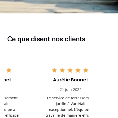
Ce que disent nos clients
Aurélie Bonnet
Aurél
21 juin 2024
21 
Le service de terrassement
Le service
jardin à Var était
jardi
exceptionnel. L'équipe a
exception
travaillé de manière efficace
travaillé d