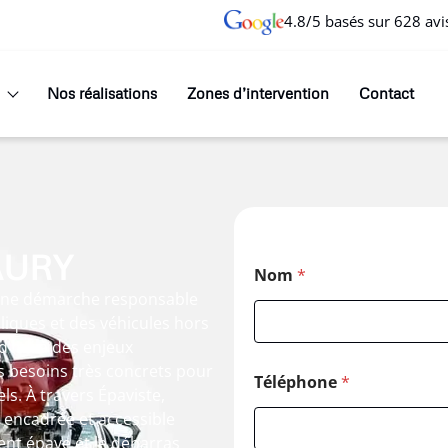
4.8/5 basés sur 628 avi
Nos réalisations
Zones d’intervention
Contact
AURY
Nom
*
s une démarche responsable
lliques et des véhicules hors
d’hui à des enjeux
 besoins très concrets pour
Téléphone
*
ls. À travers Épaviste,
, encadrée et accessible
ent épave et le débarras