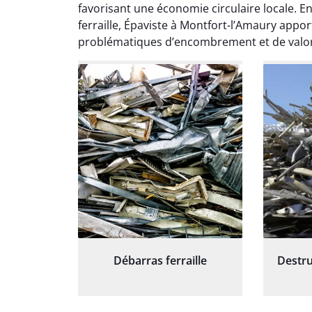
favorisant une économie circulaire locale. En
et prof
notre j
ferraille, Épaviste à Montfort-l’Amaury appo
prêt p
problématiques d’encombrement et de valori
proj
Débarras ferraille
Destru