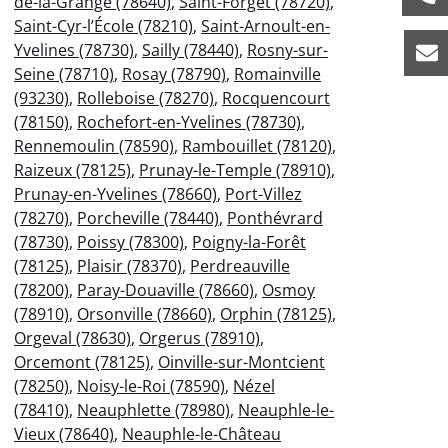
de-la-Grange (78640)
,
Saint-Forget (78720)
,
Saint-Cyr-l’École (78210)
,
Saint-Arnoult-en-
Yvelines (78730)
,
Sailly (78440)
,
Rosny-sur-
Seine (78710)
,
Rosay (78790)
,
Romainville
(93230)
,
Rolleboise (78270)
,
Rocquencourt
(78150)
,
Rochefort-en-Yvelines (78730)
,
Rennemoulin (78590)
,
Rambouillet (78120)
,
Raizeux (78125)
,
Prunay-le-Temple (78910)
,
Prunay-en-Yvelines (78660)
,
Port-Villez
(78270)
,
Porcheville (78440)
,
Ponthévrard
(78730)
,
Poissy (78300)
,
Poigny-la-Forêt
(78125)
,
Plaisir (78370)
,
Perdreauville
(78200)
,
Paray-Douaville (78660)
,
Osmoy
(78910)
,
Orsonville (78660)
,
Orphin (78125)
,
Orgeval (78630)
,
Orgerus (78910)
,
Orcemont (78125)
,
Oinville-sur-Montcient
(78250)
,
Noisy-le-Roi (78590)
,
Nézel
(78410)
,
Neauphlette (78980)
,
Neauphle-le-
Vieux (78640)
,
Neauphle-le-Château