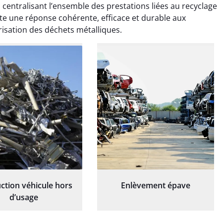
 centralisant l’ensemble des prestations liées au recyclage
essionnelle, laissant
et professionnelle, laissant
ardin impeccable et
notre jardin impeccable et
rte une réponse cohérente, efficace et durable aux
our notre nouveau
prêt pour notre nouveau
sation des déchets métalliques.
et d'aménagement
projet d'aménagement
paysager.
paysager.
ction véhicule hors
Enlèvement épave
d’usage