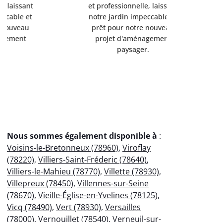
et professionnelle, laissant
et professi
notre jardin impeccable et
notre jard
prêt pour notre nouveau
prêt pou
projet d'aménagement
projet 
paysager.
p
Nous sommes également disponible à
:
Voisins-le-Bretonneux (78960)
,
Viroflay
(78220)
,
Villiers-Saint-Fréderic (78640)
,
Villiers-le-Mahieu (78770)
,
Villette (78930)
,
Villepreux (78450)
,
Villennes-sur-Seine
(78670)
,
Vieille-Église-en-Yvelines (78125)
,
Vicq (78490)
,
Vert (78930)
,
Versailles
(78000)
,
Vernouillet (78540)
,
Verneuil-sur-