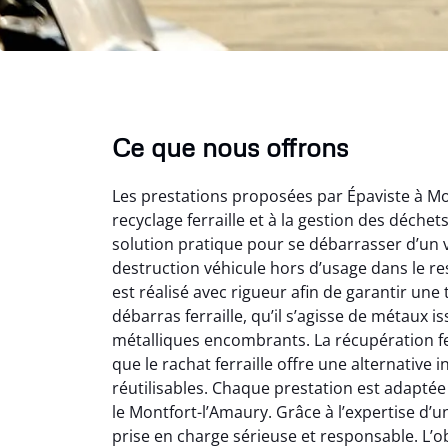
Ce que nous offrons
Les prestations proposées par Épaviste à Mo
recyclage ferraille et à la gestion des déche
solution pratique pour se débarrasser d’un v
destruction véhicule hors d’usage dans le r
est réalisé avec rigueur afin de garantir une
Au
débarras ferraille, qu’il s’agisse de métaux 
métalliques encombrants. La récupération fe
que le rachat ferraille offre une alternativ
Le serv
réutilisables. Chaque prestation est adaptée
ja
le Montfort-l’Amaury. Grâce à l’expertise d’un
except
prise en charge sérieuse et responsable. L’obj
travaill