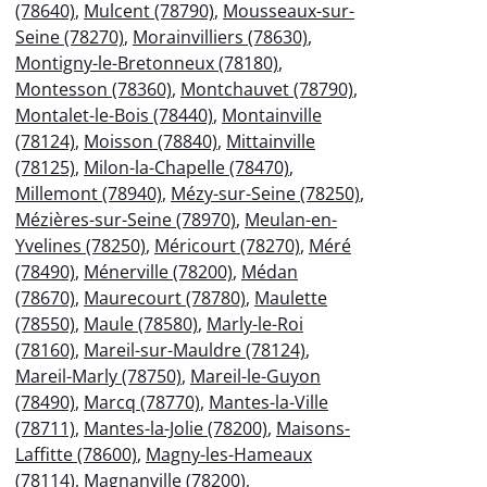
(78640)
,
Mulcent (78790)
,
Mousseaux-sur-
Seine (78270)
,
Morainvilliers (78630)
,
Montigny-le-Bretonneux (78180)
,
Montesson (78360)
,
Montchauvet (78790)
,
Montalet-le-Bois (78440)
,
Montainville
(78124)
,
Moisson (78840)
,
Mittainville
(78125)
,
Milon-la-Chapelle (78470)
,
Millemont (78940)
,
Mézy-sur-Seine (78250)
,
Mézières-sur-Seine (78970)
,
Meulan-en-
Yvelines (78250)
,
Méricourt (78270)
,
Méré
(78490)
,
Ménerville (78200)
,
Médan
(78670)
,
Maurecourt (78780)
,
Maulette
(78550)
,
Maule (78580)
,
Marly-le-Roi
(78160)
,
Mareil-sur-Mauldre (78124)
,
Mareil-Marly (78750)
,
Mareil-le-Guyon
(78490)
,
Marcq (78770)
,
Mantes-la-Ville
(78711)
,
Mantes-la-Jolie (78200)
,
Maisons-
Laffitte (78600)
,
Magny-les-Hameaux
(78114)
,
Magnanville (78200)
,