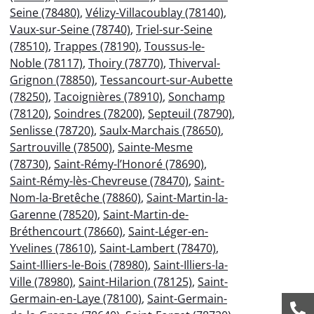
Seine (78480)
,
Vélizy-Villacoublay (78140)
,
Vaux-sur-Seine (78740)
,
Triel-sur-Seine
(78510)
,
Trappes (78190)
,
Toussus-le-
Noble (78117)
,
Thoiry (78770)
,
Thiverval-
Grignon (78850)
,
Tessancourt-sur-Aubette
(78250)
,
Tacoignières (78910)
,
Sonchamp
(78120)
,
Soindres (78200)
,
Septeuil (78790)
,
Senlisse (78720)
,
Saulx-Marchais (78650)
,
Sartrouville (78500)
,
Sainte-Mesme
(78730)
,
Saint-Rémy-l’Honoré (78690)
,
Saint-Rémy-lès-Chevreuse (78470)
,
Saint-
Nom-la-Bretêche (78860)
,
Saint-Martin-la-
Garenne (78520)
,
Saint-Martin-de-
Bréthencourt (78660)
,
Saint-Léger-en-
Yvelines (78610)
,
Saint-Lambert (78470)
,
Saint-Illiers-le-Bois (78980)
,
Saint-Illiers-la-
Ville (78980)
,
Saint-Hilarion (78125)
,
Saint-
Germain-en-Laye (78100)
,
Saint-Germain-