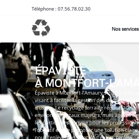
Téléphone :
07.56.78.02.30
Nos services
ÉPAVISTE
À MONTFORT-L’AM
Épaviste à Montfort-l’Amaury s’inscrit dan
visant à faciliter la gestion des déchets méta
d’usage. Le recyclage ferraille répond aujour
environnementaux majeurs, mais aussi à des
les particuliers comme pour les professionne
l’objectif est de proposer une solution claire
pour l’enlèvement gratuit d’épave, l’enlèvem