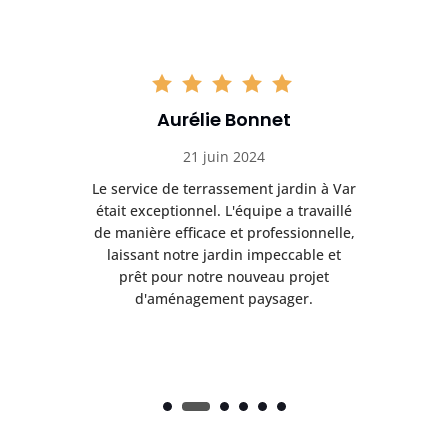
Aurélie Bonnet
21 juin 2024
à Var
Le service de terrassement jardin à Var
Le s
illé
était exceptionnel. L'équipe a travaillé
éta
lle,
de manière efficace et professionnelle,
de 
et
laissant notre jardin impeccable et
l
t
prêt pour notre nouveau projet
d'aménagement paysager.