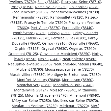
Yvelines (78730)
,
Sailly (78440)
,
Rosny-sur-Seine (78710)
,
Rosay (78790)
,
Romainville (93230)
,
Rolleboise (78270)
,
Rocquencourt (78150)
,
Rochefort-en-Yvelines (78730)
,
Rennemoulin (78590)
,
Rambouillet (78120)
,
Raizeux
(78125)
,
Prunay-le-Temple (78910)
,
Prunay-en-Yvelines
(78660)
,
Port-Villez (78270)
,
Porcheville (78440)
,
Ponthévrard (78730)
,
Poissy (78300)
,
Poigny-la-Forêt
(78125)
,
Plaisir (78370)
,
Perdreauville (78200)
,
Paray-
Douaville (78660)
,
Osmoy (78910)
,
Orsonville (78660)
,
Orphin (78125)
,
Orgeval (78630)
,
Orgerus (78910)
,
Orcemont (78125)
,
Oinville-sur-Montcient (78250)
,
Noisy-
le-Roi (78590)
,
Nézel (78410)
,
Neauphlette (78980)
,
Neauphle-le-Vieux (78640)
,
Neauphle-le-Château (78640)
,
Mulcent (78790)
,
Mousseaux-sur-Seine (78270)
,
Morainvilliers (78630)
,
Montigny-le-Bretonneux (78180)
,
Montfort-l’Amaury (78490)
,
Montesson (78360)
,
Montchauvet (78790)
,
Montalet-le-Bois (78440)
,
Montainville (78124)
,
Moisson (78840)
,
Mittainville
(78125)
,
Milon-la-Chapelle (78470)
,
Millemont (78940)
,
Mézy-sur-Seine (78250)
,
Mézières-sur-Seine (78970)
,
Meulan-en-Yvelines (78250)
,
Méricourt (78270)
,
Méré
(78490)
,
Ménerville (78200)
,
Médan (78670)
,
Maurecourt