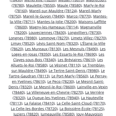
(78780)
,
Maulette (78550)
,
Maule (78580)
,
Marly-le-Roi
(78160)
,
Mareil-sur-Mauldre (78124)
,
Mareil-Marly
(78750)
,
Mareil-le-Guyon (78490)
,
Marcq (78770)
,
Mantes-
la-Ville (78711)
,
Mantes-la-Jolie (78200)
,
Maisons-Laffitte
(78600)
,
Magny-les-Hameaux (78114)
,
Magnanville
(78200)
,
Louveciennes (78430)
,
Longvilliers (78730)
,
Longnes (78980)
,
Lommoye (78270)
,
Limetz-Villez (78270)
,
Limay (78520)
,
Lévis-Saint-Nom (78320)
,
L’Étang-la-Ville
(78620)
,
Les Mureaux (78130)
,
Les Mesnuls (78490)
,
Les
Loges-en-Josas (78350)
,
Les Essarts-le-Roi (78690)
,
Les
Clayes-sous-Bois (78340)
,
Les Bréviaires (78610)
,
Les
Alluets-le-Roi (78580)
,
Le Vésinet (78110)
,
Le Tremblay-
sur-Mauldre (78490)
,
Le Tertre-Saint-Denis (78980)
,
Le
Tartre-Gaudran (78113)
,
Le Port-Marly (78560)
,
Le Perray-
en-Yvelines (78610)
,
Le Pecq (78230)
,
Le Mesnil-Saint-
Denis (78320)
,
Le Mesnil-le-Roi (78600)
,
Lainville-en-Vexin
(78440)
,
La Villeneuve-en-Chevrie (78270)
,
La Verrière
(78320)
,
La Queue-les-Yvelines (78940)
,
La Hauteville
(78113)
,
La Falaise (78410)
,
La Celle-Saint-Cloud (78170)
,
La Celle-les-Bordes (78720)
,
La Boissière-École (78125)
,
Juziers (78820)
,
Jumeauville (78580)
,
Jouy-Mauvoisin