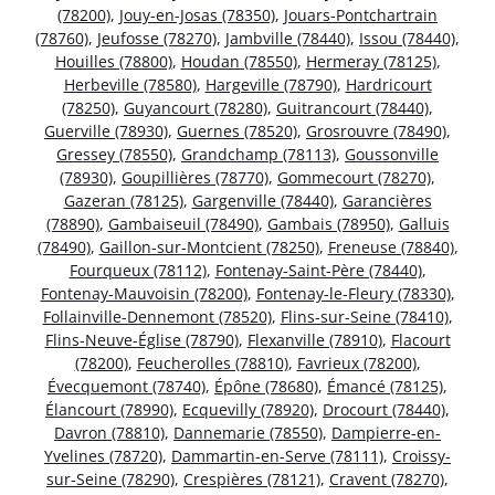
(78200)
,
Jouy-en-Josas (78350)
,
Jouars-Pontchartrain
(78760)
,
Jeufosse (78270)
,
Jambville (78440)
,
Issou (78440)
,
Houilles (78800)
,
Houdan (78550)
,
Hermeray (78125)
,
Herbeville (78580)
,
Hargeville (78790)
,
Hardricourt
(78250)
,
Guyancourt (78280)
,
Guitrancourt (78440)
,
Guerville (78930)
,
Guernes (78520)
,
Grosrouvre (78490)
,
Gressey (78550)
,
Grandchamp (78113)
,
Goussonville
(78930)
,
Goupillières (78770)
,
Gommecourt (78270)
,
Gazeran (78125)
,
Gargenville (78440)
,
Garancières
(78890)
,
Gambaiseuil (78490)
,
Gambais (78950)
,
Galluis
(78490)
,
Gaillon-sur-Montcient (78250)
,
Freneuse (78840)
,
Fourqueux (78112)
,
Fontenay-Saint-Père (78440)
,
Fontenay-Mauvoisin (78200)
,
Fontenay-le-Fleury (78330)
,
Follainville-Dennemont (78520)
,
Flins-sur-Seine (78410)
,
Flins-Neuve-Église (78790)
,
Flexanville (78910)
,
Flacourt
(78200)
,
Feucherolles (78810)
,
Favrieux (78200)
,
Évecquemont (78740)
,
Épône (78680)
,
Émancé (78125)
,
Élancourt (78990)
,
Ecquevilly (78920)
,
Drocourt (78440)
,
Davron (78810)
,
Dannemarie (78550)
,
Dampierre-en-
Yvelines (78720)
,
Dammartin-en-Serve (78111)
,
Croissy-
sur-Seine (78290)
,
Crespières (78121)
,
Cravent (78270)
,