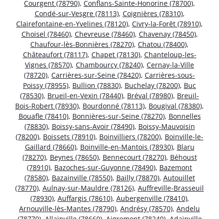
Courgent (78790)
,
Conflans-Sainte-Honorine (78700)
,
Condé-sur-Vesgre (78113)
,
Coignières (78310)
,
Clairefontaine-en-Yvelines (78120)
,
Civry-la-Forêt (78910)
,
Choisel (78460)
,
Chevreuse (78460)
,
Chavenay (78450)
,
Chaufour-lès-Bonnières (78270)
,
Chatou (78400)
,
Châteaufort (78117)
,
Chapet (78130)
,
Chanteloup-les-
Vignes (78570)
,
Chambourcy (78240)
,
Cernay-la-Ville
(78720)
,
Carrières-sur-Seine (78420)
,
Carrières-sous-
Poissy (78955)
,
Bullion (78830)
,
Buchelay (78200)
,
Buc
(78530)
,
Brueil-en-Vexin (78440)
,
Bréval (78980)
,
Breuil-
Bois-Robert (78930)
,
Bourdonné (78113)
,
Bougival (78380)
,
Bouafle (78410)
,
Bonnières-sur-Seine (78270)
,
Bonnelles
(78830)
,
Boissy-sans-Avoir (78490)
,
Boissy-Mauvoisin
(78200)
,
Boissets (78910)
,
Boinvilliers (78200)
,
Boinville-le-
Gaillard (78660)
,
Boinville-en-Mantois (78930)
,
Blaru
(78270)
,
Beynes (78650)
,
Bennecourt (78270)
,
Béhoust
(78910)
,
Bazoches-sur-Guyonne (78490)
,
Bazemont
(78580)
,
Bazainville (78550)
,
Bailly (78870)
,
Autouillet
(78770)
,
Aulnay-sur-Mauldre (78126)
,
Auffreville-Brasseuil
(78930)
,
Auffargis (78610)
,
Aubergenville (78410)
,
Arnouville-lès-Mantes (78790)
,
Andrésy (78570)
,
Andelu
(78770)
,
Allainville (78660)
,
Aigremont (78240)
,
Adainville