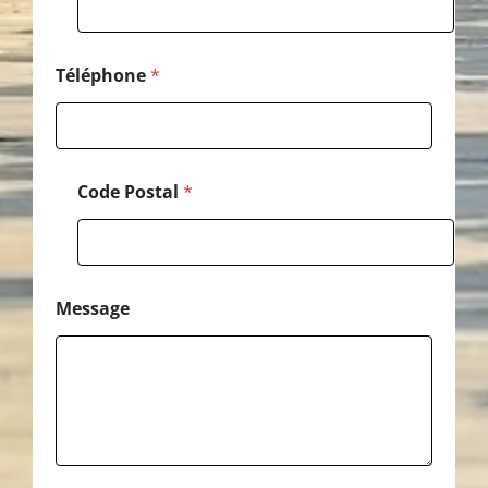
l
é
p
h
Téléphone
*
o
n
e
Code Postal
*
Message