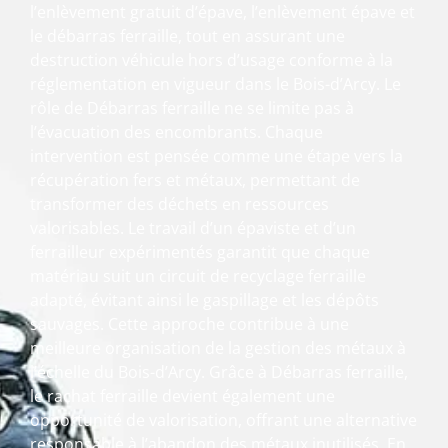
l’enlèvement gratuit d’épave, l’enlèvement épave et
le débarras ferraille, tout en assurant une
destruction véhicule hors d’usage conforme à la
réglementation en vigueur dans le Bois-d’Arcy. Le
rôle de Débarras ferraille ne se limite pas à
l’évacuation des encombrants. Chaque
intervention est pensée comme une étape vers la
récupération fers et métaux, permettant de
transformer des déchets en ressources
valorisables. Le travail d’un épaviste et d’un
ferrailleur expérimentés garantit que chaque
matériau suit un circuit de recyclage ferraille
adapté, évitant ainsi le gaspillage et les dépôts
sauvages. Cette approche contribue à une
meilleure organisation de la gestion des métaux à
l’échelle du Bois-d’Arcy. Grâce à Débarras ferraille,
le rachat ferraille devient également une
opportunité de valorisation, offrant une alternative
responsable à l’abandon des métaux inutilisés. En