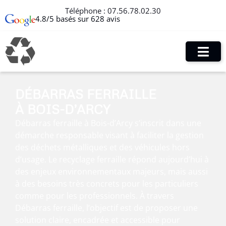
Téléphone :
07.56.78.02.30
4.8/5 basés sur 628 avis
DÉBARRAS FERRAILLE
À BOIS-D’ARCY
Débarras ferraille à Bois-d’Arcy s’inscrit dans une
démarche responsable visant à faciliter la gestion
des déchets métalliques et des véhicules hors
d’usage. Le recyclage ferraille répond aujourd’hui à
des enjeux environnementaux majeurs, mais aussi
à des besoins très concrets pour les particuliers
comme pour les professionnels. À travers
Débarras ferraille, l’objectif est de proposer une
solution claire, encadrée et accessible pour