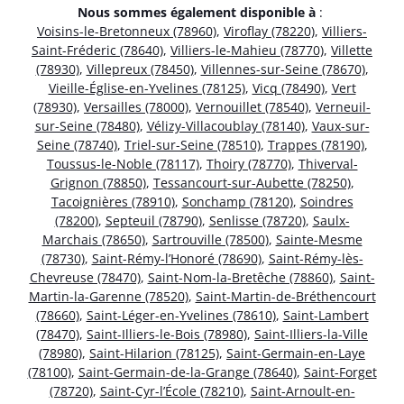
Nous sommes également disponible à
:
Voisins-le-Bretonneux (78960)
,
Viroflay (78220)
,
Villiers-
Saint-Fréderic (78640)
,
Villiers-le-Mahieu (78770)
,
Villette
(78930)
,
Villepreux (78450)
,
Villennes-sur-Seine (78670)
,
Vieille-Église-en-Yvelines (78125)
,
Vicq (78490)
,
Vert
(78930)
,
Versailles (78000)
,
Vernouillet (78540)
,
Verneuil-
sur-Seine (78480)
,
Vélizy-Villacoublay (78140)
,
Vaux-sur-
Seine (78740)
,
Triel-sur-Seine (78510)
,
Trappes (78190)
,
Toussus-le-Noble (78117)
,
Thoiry (78770)
,
Thiverval-
Grignon (78850)
,
Tessancourt-sur-Aubette (78250)
,
Tacoignières (78910)
,
Sonchamp (78120)
,
Soindres
(78200)
,
Septeuil (78790)
,
Senlisse (78720)
,
Saulx-
Marchais (78650)
,
Sartrouville (78500)
,
Sainte-Mesme
(78730)
,
Saint-Rémy-l’Honoré (78690)
,
Saint-Rémy-lès-
Chevreuse (78470)
,
Saint-Nom-la-Bretêche (78860)
,
Saint-
Martin-la-Garenne (78520)
,
Saint-Martin-de-Bréthencourt
(78660)
,
Saint-Léger-en-Yvelines (78610)
,
Saint-Lambert
(78470)
,
Saint-Illiers-le-Bois (78980)
,
Saint-Illiers-la-Ville
(78980)
,
Saint-Hilarion (78125)
,
Saint-Germain-en-Laye
(78100)
,
Saint-Germain-de-la-Grange (78640)
,
Saint-Forget
(78720)
,
Saint-Cyr-l’École (78210)
,
Saint-Arnoult-en-