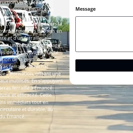
truction véhicule hors
Message
gueur dans le Émancé. Le
l’évacuation des
ée comme une étape vers la
 transformer des déchets en
te et d’un ferrailleur
uit un circuit de recyclage
t les dépôts sauvages. Cette
tion de la gestion des
s ferraille, le rachat
de valorisation, offrant une
ux inutilisés. En s’appuyant
arras ferraille à Émancé
me et efficacité. Cette
ins immédiats tout en
irculaire et durable, au
s du Émancé.