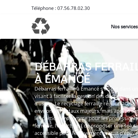
Téléphone :
07.56.78.02.30
Nos services
DÉBARRAS FERRAI
À ÉMANCÉ
Débarras ferraille à Émancé s’inscrit dans
visant à faciliter la gestion des déchets méta
d’usage. Le recyclage ferraille répond aujour
environnementaux majeurs, mais aussi à des
les particuliers comme pour les professionn
ferraille, l’objectif est de proposer une solut
accessible pour l’enlèvement gratuit d’épave