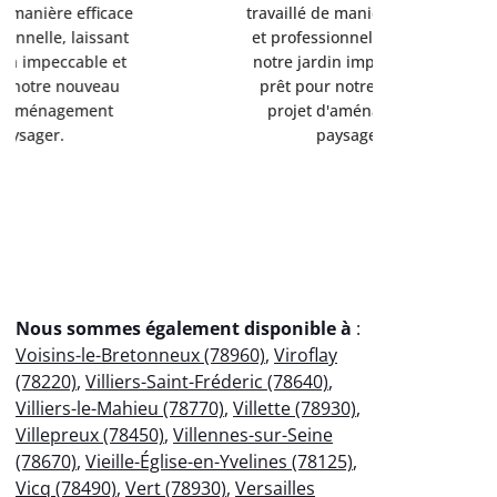
travaillé de manière efficace
travaillé d
et professionnelle, laissant
et professi
notre jardin impeccable et
notre jard
prêt pour notre nouveau
prêt pou
projet d'aménagement
projet 
paysager.
p
Nous sommes également disponible à
:
Voisins-le-Bretonneux (78960)
,
Viroflay
(78220)
,
Villiers-Saint-Fréderic (78640)
,
Villiers-le-Mahieu (78770)
,
Villette (78930)
,
Villepreux (78450)
,
Villennes-sur-Seine
(78670)
,
Vieille-Église-en-Yvelines (78125)
,
Vicq (78490)
,
Vert (78930)
,
Versailles