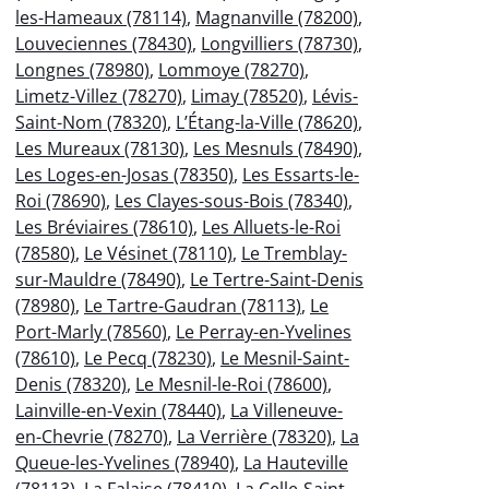
les-Hameaux (78114)
,
Magnanville (78200)
,
Louveciennes (78430)
,
Longvilliers (78730)
,
Longnes (78980)
,
Lommoye (78270)
,
Limetz-Villez (78270)
,
Limay (78520)
,
Lévis-
Saint-Nom (78320)
,
L’Étang-la-Ville (78620)
,
Les Mureaux (78130)
,
Les Mesnuls (78490)
,
Les Loges-en-Josas (78350)
,
Les Essarts-le-
Roi (78690)
,
Les Clayes-sous-Bois (78340)
,
Les Bréviaires (78610)
,
Les Alluets-le-Roi
(78580)
,
Le Vésinet (78110)
,
Le Tremblay-
sur-Mauldre (78490)
,
Le Tertre-Saint-Denis
(78980)
,
Le Tartre-Gaudran (78113)
,
Le
Port-Marly (78560)
,
Le Perray-en-Yvelines
(78610)
,
Le Pecq (78230)
,
Le Mesnil-Saint-
Denis (78320)
,
Le Mesnil-le-Roi (78600)
,
Lainville-en-Vexin (78440)
,
La Villeneuve-
en-Chevrie (78270)
,
La Verrière (78320)
,
La
Queue-les-Yvelines (78940)
,
La Hauteville
(78113)
,
La Falaise (78410)
,
La Celle-Saint-