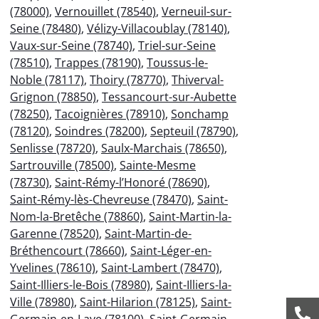
(78000)
,
Vernouillet (78540)
,
Verneuil-sur-
Seine (78480)
,
Vélizy-Villacoublay (78140)
,
Vaux-sur-Seine (78740)
,
Triel-sur-Seine
(78510)
,
Trappes (78190)
,
Toussus-le-
Noble (78117)
,
Thoiry (78770)
,
Thiverval-
Grignon (78850)
,
Tessancourt-sur-Aubette
(78250)
,
Tacoignières (78910)
,
Sonchamp
(78120)
,
Soindres (78200)
,
Septeuil (78790)
,
Senlisse (78720)
,
Saulx-Marchais (78650)
,
Sartrouville (78500)
,
Sainte-Mesme
(78730)
,
Saint-Rémy-l’Honoré (78690)
,
Saint-Rémy-lès-Chevreuse (78470)
,
Saint-
Nom-la-Bretêche (78860)
,
Saint-Martin-la-
Garenne (78520)
,
Saint-Martin-de-
Bréthencourt (78660)
,
Saint-Léger-en-
Yvelines (78610)
,
Saint-Lambert (78470)
,
Saint-Illiers-le-Bois (78980)
,
Saint-Illiers-la-
Ville (78980)
,
Saint-Hilarion (78125)
,
Saint-
Germain-en-Laye (78100)
,
Saint-Germain-