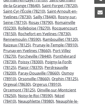
de-la-Grange (78640)
,
Saint-Forget (78720)
,
Saint-Cyr-l’École (78210)
,
Saint-Arnoult-en-
Yvelines (78730)
,
Sailly (78440)
,
Rosny-sur-
Seine (78710)
,
Rosay (78790)
,
Romainville
(93230)
,
Rolleboise (78270)
,
Rocquencourt
(78150)
,
Rochefort-en-Yvelines (78730)
,
Rennemoulin (78590)
,
Rambouillet (78120)
,
Raizeux (78125)
,
Prunay-le-Temple (78910)
,
Prunay-en-Yvelines (78660)
,
Port-Villez
(78270)
,
Porcheville (78440)
,
Ponthévrard
(78730)
,
Poissy (78300)
,
Poigny-la-Forêt
(78125)
,
Plaisir (78370)
,
Perdreauville
(78200)
,
Paray-Douaville (78660)
,
Osmoy
(78910)
,
Orsonville (78660)
,
Orphin (78125)
,
Orgeval (78630)
,
Orgerus (78910)
,
Orcemont (78125)
,
Oinville-sur-Montcient
(78250)
,
Noisy-le-Roi (78590)
,
Nézel
(78410)
,
Neauphlette (78980)
,
Neauphle-le-