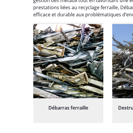
gestion des métaux tout en favorisant une éc
travaill
prestations liées au recyclage ferraille, Dé
et prof
efficace et durable aux problématiques d’en
notre j
prêt p
proj
Débarras ferraille
Destru