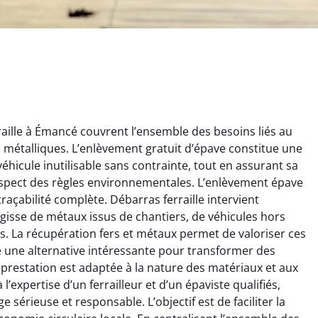
aille à Émancé couvrent l’ensemble des besoins liés au
ts métalliques. L’enlèvement gratuit d’épave constitue une
éhicule inutilisable sans contrainte, tout en assurant sa
espect des règles environnementales. L’enlèvement épave
traçabilité complète. Débarras ferraille intervient
’agisse de métaux issus de chantiers, de véhicules hors
rélie Bonnet
Aurélie Bonnet
. La récupération fers et métaux permet de valoriser ces
re une alternative intéressante pour transformer des
21 juin 2024
21 juin 2024
prestation est adaptée à la nature des matériaux et aux
ice de terrassement
Le service de terrassement
’expertise d’un ferrailleur et d’un épaviste qualifiés,
rdin à Var était
jardin à Var était
e sérieuse et responsable. L’objectif est de faciliter la
ionnel. L'équipe a
exceptionnel. L'équipe a