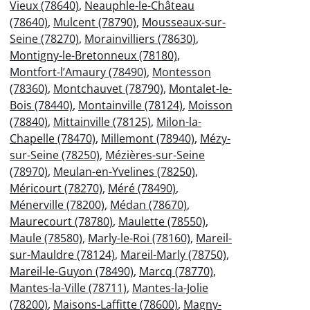
Vieux (78640)
,
Neauphle-le-Château
(78640)
,
Mulcent (78790)
,
Mousseaux-sur-
Seine (78270)
,
Morainvilliers (78630)
,
Montigny-le-Bretonneux (78180)
,
Montfort-l’Amaury (78490)
,
Montesson
(78360)
,
Montchauvet (78790)
,
Montalet-le-
Bois (78440)
,
Montainville (78124)
,
Moisson
(78840)
,
Mittainville (78125)
,
Milon-la-
Chapelle (78470)
,
Millemont (78940)
,
Mézy-
sur-Seine (78250)
,
Mézières-sur-Seine
(78970)
,
Meulan-en-Yvelines (78250)
,
Méricourt (78270)
,
Méré (78490)
,
Ménerville (78200)
,
Médan (78670)
,
Maurecourt (78780)
,
Maulette (78550)
,
Maule (78580)
,
Marly-le-Roi (78160)
,
Mareil-
sur-Mauldre (78124)
,
Mareil-Marly (78750)
,
Mareil-le-Guyon (78490)
,
Marcq (78770)
,
Mantes-la-Ville (78711)
,
Mantes-la-Jolie
(78200)
,
Maisons-Laffitte (78600)
,
Magny-