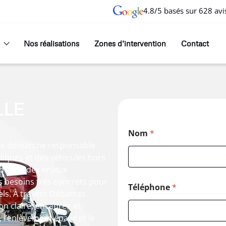
4.8/5 basés sur 628 avi
Nos réalisations
Zones d’intervention
Contact
LLE
Nom
*
 une démarche responsable
lliques et des véhicules hors
d’hui à des enjeux
 besoins très concrets pour
Téléphone
*
els. À travers Débarras
ion claire, encadrée et
, l’enlèvement épave et le