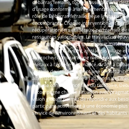
débarras ferraille, tout en assurant une des
d’usage conforme à la réglementation en vi
rôle de Débarras ferraille ne se limite pas à 
encombrants. Chaque intervention est pens
récupération fers et métaux, permettant de
ressources valorisables. Le travail d’un épavis
expérimentés garantit que chaque matériau s
ferraille adapté, évitant ainsi le gaspillage e
approche contribue à une meilleure organisa
métaux à l’échelle du Émancé. Grâce à Débarra
ferraille devient également une opportunité 
alternative responsable à l’abandon des méta
sur une connaissance fine du territoire, Déb
accompagne chaque situation avec pragmatis
vision globale permet de répondre aux beso
participant activement à une économie plus c
service de l’environnement et des habitant