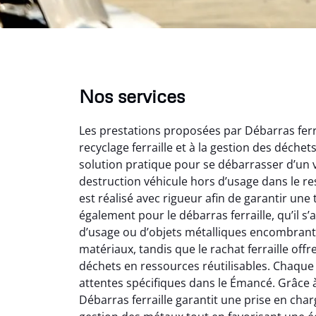
Nos services
Les prestations proposées par Débarras ferr
recyclage ferraille et à la gestion des déche
solution pratique pour se débarrasser d’un v
destruction véhicule hors d’usage dans le r
est réalisé avec rigueur afin de garantir une 
également pour le débarras ferraille, qu’il s
Au
d’usage ou d’objets métalliques encombrants
matériaux, tandis que le rachat ferraille off
déchets en ressources réutilisables. Chaque 
Le serv
attentes spécifiques dans le Émancé. Grâce à l
ja
Débarras ferraille garantit une prise en charg
except