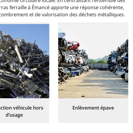
onomie circulaire locale. En centralisant l’ensemble des
é de manière efficace
travaillé de manière efficace
barras ferraille à Émancé apporte une réponse cohérente,
essionnelle, laissant
et professionnelle, laissant
combrement et de valorisation des déchets métalliques.
ardin impeccable et
notre jardin impeccable et
our notre nouveau
prêt pour notre nouveau
et d'aménagement
projet d'aménagement
paysager.
paysager.
ction véhicule hors
Enlèvement épave
d’usage