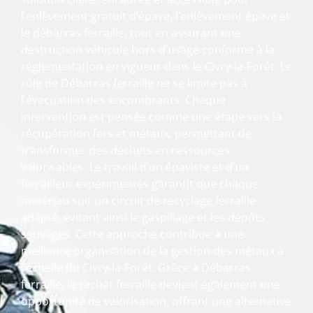
l’enlèvement gratuit d’épave, l’enlèvement épave et
le débarras ferraille, tout en assurant une
destruction véhicule hors d’usage conforme à la
réglementation en vigueur dans le Civry-la-Forêt. Le
rôle de Débarras ferraille ne se limite pas à
l’évacuation des encombrants. Chaque
intervention est pensée comme une étape vers la
récupération fers et métaux, permettant de
transformer des déchets en ressources
valorisables. Le travail d’un épaviste et d’un
ferrailleur expérimentés garantit que chaque
matériau suit un circuit de recyclage ferraille
adapté, évitant ainsi le gaspillage et les dépôts
sauvages. Cette approche contribue à une
meilleure organisation de la gestion des métaux à
l’échelle du Civry-la-Forêt. Grâce à Débarras
ferraille, le rachat ferraille devient également une
opportunité de valorisation, offrant une alternative