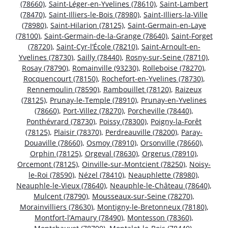
(78660)
,
Saint-Léger-en-Yvelines (78610)
,
Saint-Lambert
(78470)
,
Saint-Illiers-le-Bois (78980)
,
Saint-Illiers-la-Ville
(78980)
,
Saint-Hilarion (78125)
,
Saint-Germain-en-Laye
(78100)
,
Saint-Germain-de-la-Grange (78640)
,
Saint-Forget
(78720)
,
Saint-Cyr-l’École (78210)
,
Saint-Arnoult-en-
Yvelines (78730)
,
Sailly (78440)
,
Rosny-sur-Seine (78710)
,
Rosay (78790)
,
Romainville (93230)
,
Rolleboise (78270)
,
Rocquencourt (78150)
,
Rochefort-en-Yvelines (78730)
,
Rennemoulin (78590)
,
Rambouillet (78120)
,
Raizeux
(78125)
,
Prunay-le-Temple (78910)
,
Prunay-en-Yvelines
(78660)
,
Port-Villez (78270)
,
Porcheville (78440)
,
Ponthévrard (78730)
,
Poissy (78300)
,
Poigny-la-Forêt
(78125)
,
Plaisir (78370)
,
Perdreauville (78200)
,
Paray-
Douaville (78660)
,
Osmoy (78910)
,
Orsonville (78660)
,
Orphin (78125)
,
Orgeval (78630)
,
Orgerus (78910)
,
Orcemont (78125)
,
Oinville-sur-Montcient (78250)
,
Noisy-
le-Roi (78590)
,
Nézel (78410)
,
Neauphlette (78980)
,
Neauphle-le-Vieux (78640)
,
Neauphle-le-Château (78640)
,
Mulcent (78790)
,
Mousseaux-sur-Seine (78270)
,
Morainvilliers (78630)
,
Montigny-le-Bretonneux (78180)
,
Montfort-l’Amaury (78490)
,
Montesson (78360)
,