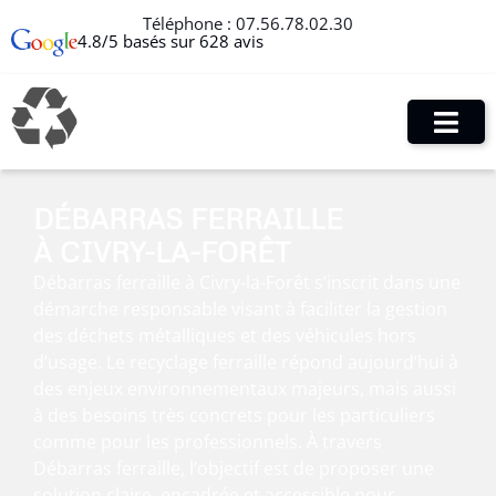
Téléphone :
07.56.78.02.30
4.8/5 basés sur 628 avis
DÉBARRAS FERRAILLE
À CIVRY-LA-FORÊT
Débarras ferraille à Civry-la-Forêt s’inscrit dans une
démarche responsable visant à faciliter la gestion
des déchets métalliques et des véhicules hors
d’usage. Le recyclage ferraille répond aujourd’hui à
des enjeux environnementaux majeurs, mais aussi
à des besoins très concrets pour les particuliers
comme pour les professionnels. À travers
Débarras ferraille, l’objectif est de proposer une
solution claire, encadrée et accessible pour