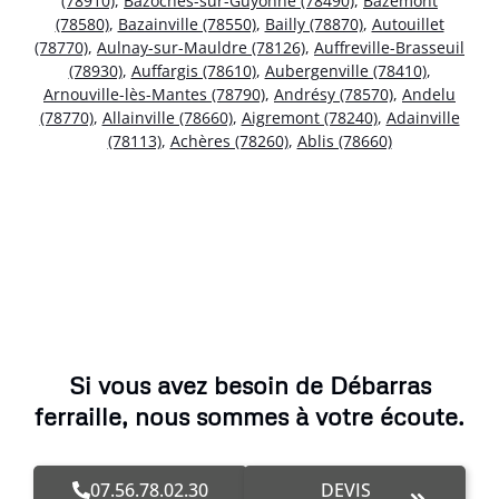
(78910)
,
Bazoches-sur-Guyonne (78490)
,
Bazemont
(78580)
,
Bazainville (78550)
,
Bailly (78870)
,
Autouillet
(78770)
,
Aulnay-sur-Mauldre (78126)
,
Auffreville-Brasseuil
(78930)
,
Auffargis (78610)
,
Aubergenville (78410)
,
Arnouville-lès-Mantes (78790)
,
Andrésy (78570)
,
Andelu
(78770)
,
Allainville (78660)
,
Aigremont (78240)
,
Adainville
(78113)
,
Achères (78260)
,
Ablis (78660)
Si vous avez besoin de Débarras
ferraille, nous sommes à votre écoute.
07.56.78.02.30
DEVIS