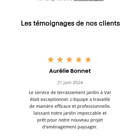
Les témoignages de nos clients
Aurélie Bonnet
21 juin 2024
à Var
Le service de terrassement jardin à Var
Le s
illé
était exceptionnel. L'équipe a travaillé
éta
lle,
de manière efficace et professionnelle,
de 
et
laissant notre jardin impeccable et
l
t
prêt pour notre nouveau projet
d'aménagement paysager.