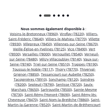
Nous sommes également disponible à
:
Voisins-le-Bretonneux (78960)
,
Viroflay (78220)
,
Villiers-
Saint-Fréderic (78640)
,
Villiers-le-Mahieu (78770)
,
Villette
(78930)
,
Villepreux (78450)
,
Villennes-sur-Seine (78670)
,
Vieille-Église-en-Yvelines (78125)
,
Vicq (78490)
,
Vert
(78930)
,
Versailles (78000)
,
Vernouillet (78540)
,
Verneuil-
sur-Seine (78480)
,
Vélizy-Villacoublay (78140)
,
Vaux-sur-
Seine (78740)
,
Triel-sur-Seine (78510)
,
Trappes (78190)
,
Toussus-le-Noble (78117)
,
Thoiry (78770)
,
Thiverval-
Grignon (78850)
,
Tessancourt-sur-Aubette (78250)
,
Tacoignières (78910)
,
Sonchamp (78120)
,
Soindres
(78200)
,
Septeuil (78790)
,
Senlisse (78720)
,
Saulx-
Marchais (78650)
,
Sartrouville (78500)
,
Sainte-Mesme
(78730)
,
Saint-Rémy-l’Honoré (78690)
,
Saint-Rémy-lès-
Chevreuse (78470)
,
Saint-Nom-la-Bretêche (78860)
,
Saint-
Martin-la-Garenne (78520)
,
Saint-Martin-de-Bréthencourt