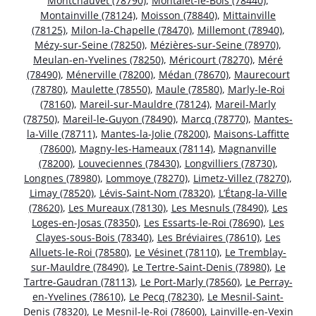
Montchauvet (78790)
,
Montalet-le-Bois (78440)
,
Montainville (78124)
,
Moisson (78840)
,
Mittainville
(78125)
,
Milon-la-Chapelle (78470)
,
Millemont (78940)
,
Mézy-sur-Seine (78250)
,
Mézières-sur-Seine (78970)
,
Meulan-en-Yvelines (78250)
,
Méricourt (78270)
,
Méré
(78490)
,
Ménerville (78200)
,
Médan (78670)
,
Maurecourt
(78780)
,
Maulette (78550)
,
Maule (78580)
,
Marly-le-Roi
(78160)
,
Mareil-sur-Mauldre (78124)
,
Mareil-Marly
(78750)
,
Mareil-le-Guyon (78490)
,
Marcq (78770)
,
Mantes-
la-Ville (78711)
,
Mantes-la-Jolie (78200)
,
Maisons-Laffitte
(78600)
,
Magny-les-Hameaux (78114)
,
Magnanville
(78200)
,
Louveciennes (78430)
,
Longvilliers (78730)
,
Longnes (78980)
,
Lommoye (78270)
,
Limetz-Villez (78270)
,
Limay (78520)
,
Lévis-Saint-Nom (78320)
,
L’Étang-la-Ville
(78620)
,
Les Mureaux (78130)
,
Les Mesnuls (78490)
,
Les
Loges-en-Josas (78350)
,
Les Essarts-le-Roi (78690)
,
Les
Clayes-sous-Bois (78340)
,
Les Bréviaires (78610)
,
Les
Alluets-le-Roi (78580)
,
Le Vésinet (78110)
,
Le Tremblay-
sur-Mauldre (78490)
,
Le Tertre-Saint-Denis (78980)
,
Le
Tartre-Gaudran (78113)
,
Le Port-Marly (78560)
,
Le Perray-
en-Yvelines (78610)
,
Le Pecq (78230)
,
Le Mesnil-Saint-
Denis (78320)
,
Le Mesnil-le-Roi (78600)
,
Lainville-en-Vexin