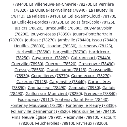
(78440)
,
La Villeneuve-en-Chevrie (78270)
,
La Verrière
(78320)
,
La Queue-les-Yvelines (78940)
,
La Hauteville
(78113)
,
La Falaise (78410)
,
La Celle-Saint-Cloud (78170)
,
La Celle-les-Bordes (78720)
,
La Boissière-École (78125)
,
Juziers (78820)
,
Jumeauville (78580)
,
Jouy-Mauvoisin
(78200)
,
Jouy-en-Josas (78350)
,
Jouars-Pontchartrain
(78760)
,
Jeufosse (78270)
,
Jambville (78440)
,
Issou (78440)
,
Houilles (78800)
,
Houdan (78550)
,
Hermeray (78125)
,
Herbeville (78580)
,
Hargeville (78790)
,
Hardricourt
(78250)
,
Guyancourt (78280)
,
Guitrancourt (78440)
,
Guerville (78930)
,
Guernes (78520)
,
Grosrouvre (78490)
,
Gressey (78550)
,
Grandchamp (78113)
,
Goussonville
(78930)
,
Goupillières (78770)
,
Gommecourt (78270)
,
Gazeran (78125)
,
Gargenville (78440)
,
Garancières
(78890)
,
Gambaiseuil (78490)
,
Gambais (78950)
,
Galluis
(78490)
,
Gaillon-sur-Montcient (78250)
,
Freneuse (78840)
,
Fourqueux (78112)
,
Fontenay-Saint-Père (78440)
,
Fontenay-Mauvoisin (78200)
,
Fontenay-le-Fleury (78330)
,
Follainville-Dennemont (78520)
,
Flins-sur-Seine (78410)
,
Flins-Neuve-Église (78790)
,
Flexanville (78910)
,
Flacourt
(78200)
,
Feucherolles (78810)
,
Favrieux (78200)
,