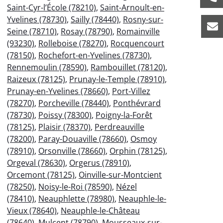
Saint-Cyr-l’École (78210)
,
Saint-Arnoult-en-
Yvelines (78730)
,
Sailly (78440)
,
Rosny-sur-
Seine (78710)
,
Rosay (78790)
,
Romainville
(93230)
,
Rolleboise (78270)
,
Rocquencourt
(78150)
,
Rochefort-en-Yvelines (78730)
,
Rennemoulin (78590)
,
Rambouillet (78120)
,
Raizeux (78125)
,
Prunay-le-Temple (78910)
,
Prunay-en-Yvelines (78660)
,
Port-Villez
(78270)
,
Porcheville (78440)
,
Ponthévrard
(78730)
,
Poissy (78300)
,
Poigny-la-Forêt
(78125)
,
Plaisir (78370)
,
Perdreauville
(78200)
,
Paray-Douaville (78660)
,
Osmoy
(78910)
,
Orsonville (78660)
,
Orphin (78125)
,
Orgeval (78630)
,
Orgerus (78910)
,
Orcemont (78125)
,
Oinville-sur-Montcient
(78250)
,
Noisy-le-Roi (78590)
,
Nézel
(78410)
,
Neauphlette (78980)
,
Neauphle-le-
Vieux (78640)
,
Neauphle-le-Château
(78640)
,
Mulcent (78790)
,
Mousseaux-sur-