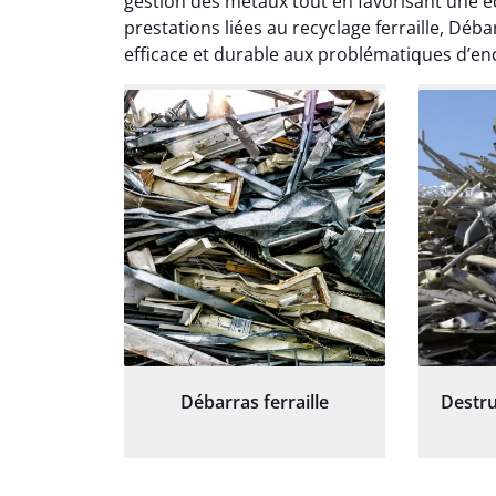
gestion des métaux tout en favorisant une éc
et prof
notre j
prestations liées au recyclage ferraille, Dé
prêt p
efficace et durable aux problématiques d’en
proj
Débarras ferraille
Destru