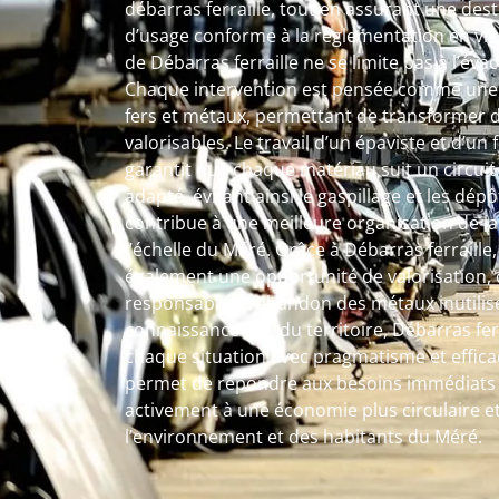
débarras ferraille, tout en assurant une des
d’usage conforme à la réglementation en vig
de Débarras ferraille ne se limite pas à l’é
Chaque intervention est pensée comme une 
fers et métaux, permettant de transformer 
valorisables. Le travail d’un épaviste et d’un
garantit que chaque matériau suit un circuit 
adapté, évitant ainsi le gaspillage et les dé
contribue à une meilleure organisation de l
l’échelle du Méré. Grâce à Débarras ferraille, 
également une opportunité de valorisation, o
responsable à l’abandon des métaux inutilis
connaissance fine du territoire, Débarras f
chaque situation avec pragmatisme et efficac
permet de répondre aux besoins immédiats t
activement à une économie plus circulaire et
l’environnement et des habitants du Méré.