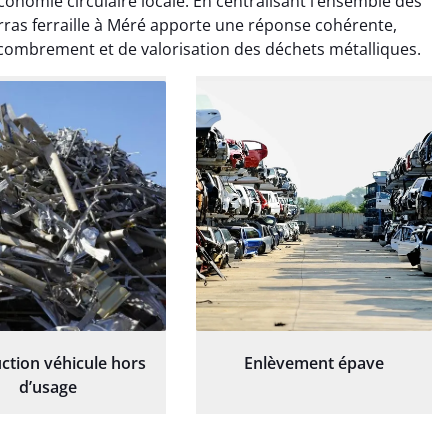
onomie circulaire locale. En centralisant l’ensemble des
essionnelle, laissant
et professionnelle, laissant
ardin impeccable et
notre jardin impeccable et
barras ferraille à Méré apporte une réponse cohérente,
our notre nouveau
prêt pour notre nouveau
combrement et de valorisation des déchets métalliques.
et d'aménagement
projet d'aménagement
paysager.
paysager.
ction véhicule hors
Enlèvement épave
d’usage