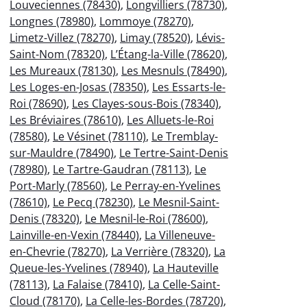
Louveciennes (78430)
,
Longvilliers (78730)
,
Longnes (78980)
,
Lommoye (78270)
,
Limetz-Villez (78270)
,
Limay (78520)
,
Lévis-
Saint-Nom (78320)
,
L’Étang-la-Ville (78620)
,
Les Mureaux (78130)
,
Les Mesnuls (78490)
,
Les Loges-en-Josas (78350)
,
Les Essarts-le-
Roi (78690)
,
Les Clayes-sous-Bois (78340)
,
Les Bréviaires (78610)
,
Les Alluets-le-Roi
(78580)
,
Le Vésinet (78110)
,
Le Tremblay-
sur-Mauldre (78490)
,
Le Tertre-Saint-Denis
(78980)
,
Le Tartre-Gaudran (78113)
,
Le
Port-Marly (78560)
,
Le Perray-en-Yvelines
(78610)
,
Le Pecq (78230)
,
Le Mesnil-Saint-
Denis (78320)
,
Le Mesnil-le-Roi (78600)
,
Lainville-en-Vexin (78440)
,
La Villeneuve-
en-Chevrie (78270)
,
La Verrière (78320)
,
La
Queue-les-Yvelines (78940)
,
La Hauteville
(78113)
,
La Falaise (78410)
,
La Celle-Saint-
Cloud (78170)
,
La Celle-les-Bordes (78720)
,