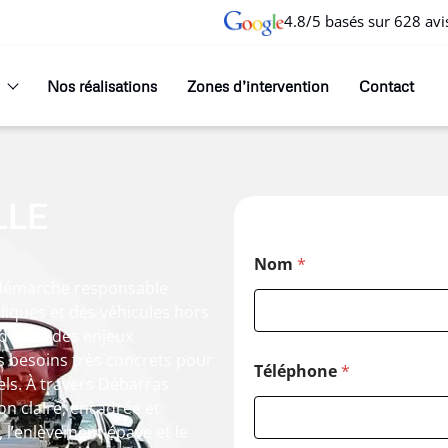
4.8/5 basés sur 628 avi
Nos réalisations
Zones d’intervention
Contact
LLE
Nom
*
e démarche responsable
lliques et des véhicules hors
d’hui à des enjeux
 besoins très concrets pour
Téléphone
*
els. À travers Débarras
ion claire, encadrée et
, l’enlèvement épave et le