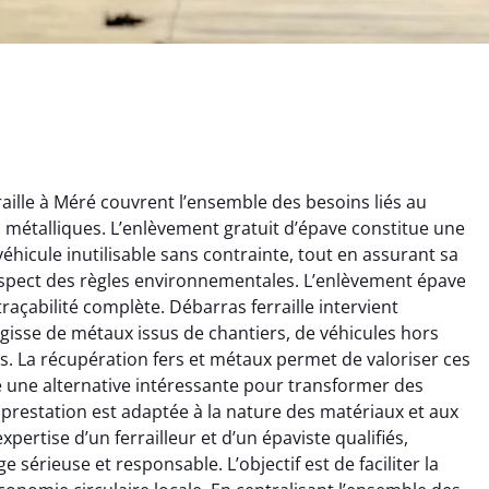
aille à Méré couvrent l’ensemble des besoins liés au
ts métalliques. L’enlèvement gratuit d’épave constitue une
éhicule inutilisable sans contrainte, tout en assurant sa
espect des règles environnementales. L’enlèvement épave
traçabilité complète. Débarras ferraille intervient
rélie Bonnet
Aurélie Bonnet
’agisse de métaux issus de chantiers, de véhicules hors
. La récupération fers et métaux permet de valoriser ces
21 juin 2024
21 juin 2024
re une alternative intéressante pour transformer des
ice de terrassement
Le service de terrassement
prestation est adaptée à la nature des matériaux et aux
rdin à Var était
jardin à Var était
xpertise d’un ferrailleur et d’un épaviste qualifiés,
ionnel. L'équipe a
exceptionnel. L'équipe a
e sérieuse et responsable. L’objectif est de faciliter la
é de manière efficace
travaillé de manière efficace