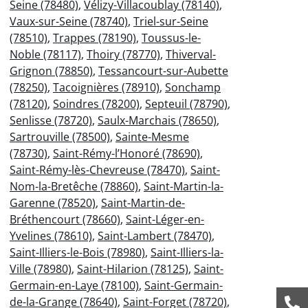
Seine (78480)
,
Vélizy-Villacoublay (78140)
,
Vaux-sur-Seine (78740)
,
Triel-sur-Seine
(78510)
,
Trappes (78190)
,
Toussus-le-
Noble (78117)
,
Thoiry (78770)
,
Thiverval-
Grignon (78850)
,
Tessancourt-sur-Aubette
(78250)
,
Tacoignières (78910)
,
Sonchamp
(78120)
,
Soindres (78200)
,
Septeuil (78790)
,
Senlisse (78720)
,
Saulx-Marchais (78650)
,
Sartrouville (78500)
,
Sainte-Mesme
(78730)
,
Saint-Rémy-l’Honoré (78690)
,
Saint-Rémy-lès-Chevreuse (78470)
,
Saint-
Nom-la-Bretêche (78860)
,
Saint-Martin-la-
Garenne (78520)
,
Saint-Martin-de-
Bréthencourt (78660)
,
Saint-Léger-en-
Yvelines (78610)
,
Saint-Lambert (78470)
,
Saint-Illiers-le-Bois (78980)
,
Saint-Illiers-la-
Ville (78980)
,
Saint-Hilarion (78125)
,
Saint-
Germain-en-Laye (78100)
,
Saint-Germain-
de-la-Grange (78640)
,
Saint-Forget (78720)
,