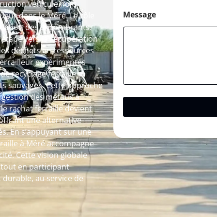
truction véhicule hors
Message
ueur dans le Méré. Le rôle
vacuation des encombrants.
étape vers la récupération
des déchets en ressources
 ferrailleur expérimentés
de recyclage ferraille
pôts sauvages. Cette approche
a gestion des métaux à
le rachat ferraille devient
ffrant une alternative
és. En s’appuyant sur une
erraille à Méré accompagne
ité. Cette vision globale
out en participant
 durable, au service de