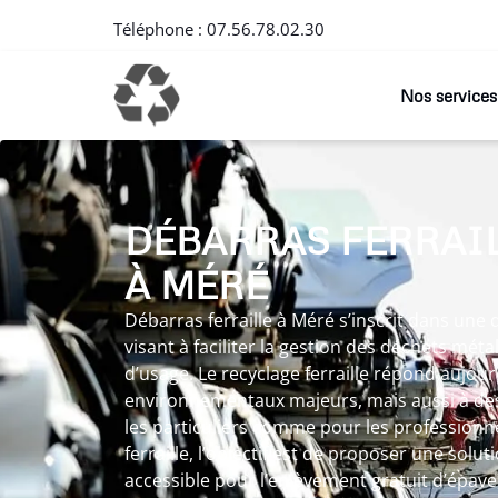
Téléphone :
07.56.78.02.30
Nos services
DÉBARRAS FERRAI
À MÉRÉ
Débarras ferraille à Méré s’inscrit dans un
visant à faciliter la gestion des déchets méta
d’usage. Le recyclage ferraille répond aujour
environnementaux majeurs, mais aussi à des
les particuliers comme pour les professionn
ferraille, l’objectif est de proposer une solut
accessible pour l’enlèvement gratuit d’épave