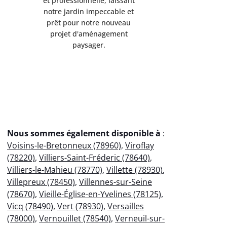
et professionnelle, laissant
et professi
notre jardin impeccable et
notre jard
prêt pour notre nouveau
prêt pou
projet d'aménagement
projet 
paysager.
p
Nous sommes également disponible à
:
Voisins-le-Bretonneux (78960)
,
Viroflay
(78220)
,
Villiers-Saint-Fréderic (78640)
,
Villiers-le-Mahieu (78770)
,
Villette (78930)
,
Villepreux (78450)
,
Villennes-sur-Seine
(78670)
,
Vieille-Église-en-Yvelines (78125)
,
Vicq (78490)
,
Vert (78930)
,
Versailles
(78000)
,
Vernouillet (78540)
,
Verneuil-sur-