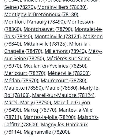
Seine (78270)
,
Morainvilliers (78630)
,
Montigny-le-Bretonneux (78180)
,
Montfort-l’Amaury (78490)
,
Montesson
(78360)
,
Montchauvet (78790)
,
Montalet-le-
Bois (78440)
,
Montainville (78124)
,
Moisson
(78840)
,
Mittainville (78125)
,
Milon-la-
Chapelle (78470)
,
Millemont (78940)
,
Mézy-
sur-Seine (78250)
,
Mézières-sur-Seine
(78970)
,
Meulan-en-Yvelines (78250)
,
Méricourt (78270)
,
Ménerville (78200)
,
Médan (78670)
,
Maurecourt (78780)
,
Maulette (78550)
,
Maule (78580)
,
Marly-le-
Roi (78160)
,
Mareil-sur-Mauldre (78124)
,
Mareil-Marly (78750)
,
Mareil-le-Guyon
(78490)
,
Marcq (78770)
,
Mantes-la-Ville
(78711)
,
Mantes-la-Jolie (78200)
,
Maisons-
Laffitte (78600)
,
Magny-les-Hameaux
(78114)
,
Magnanville (78200)
,