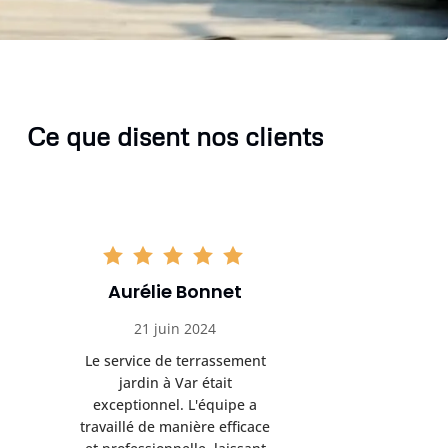
Ce que disent nos clients
Aurélie Bonnet
Aurél
21 juin 2024
21 
Le service de terrassement
Le service
jardin à Var était
jardi
exceptionnel. L'équipe a
exception
travaillé de manière efficace
travaillé d