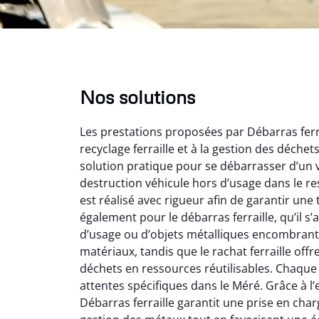
Nos solutions
Les prestations proposées par Débarras ferr
recyclage ferraille et à la gestion des déche
solution pratique pour se débarrasser d’un v
destruction véhicule hors d’usage dans le r
est réalisé avec rigueur afin de garantir une 
Au
également pour le débarras ferraille, qu’il s
d’usage ou d’objets métalliques encombrants
matériaux, tandis que le rachat ferraille off
Le serv
déchets en ressources réutilisables. Chaque 
ja
attentes spécifiques dans le Méré. Grâce à l’e
except
Débarras ferraille garantit une prise en charg
travaill