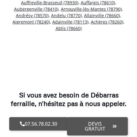
Auffreville-Brasseuil (78930)
,
Auffargis (78610)
,
Aubergenville (78410)
,
Arnouville-lès-Mantes (78790)
,
Andrésy (78570)
,
Andelu (78770)
,
Allainville (78660)
,
Aigremont (78240)
,
Adainville (78113)
,
Achères (78260)
,
Ablis (78660)
Si vous avez besoin de Débarras
ferraille, n'hésitez pas à nous appeler.
07.56.78.02.30
DEVIS
GRATUIT