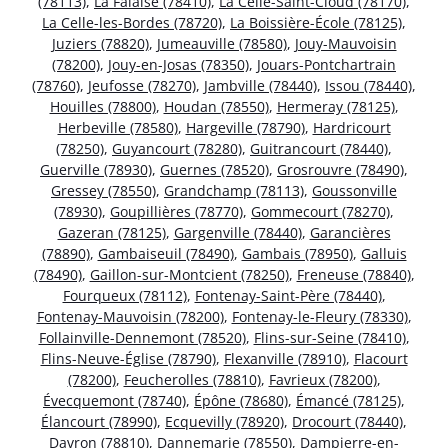
(78113)
,
La Falaise (78410)
,
La Celle-Saint-Cloud (78170)
,
La Celle-les-Bordes (78720)
,
La Boissière-École (78125)
,
Juziers (78820)
,
Jumeauville (78580)
,
Jouy-Mauvoisin
(78200)
,
Jouy-en-Josas (78350)
,
Jouars-Pontchartrain
(78760)
,
Jeufosse (78270)
,
Jambville (78440)
,
Issou (78440)
,
Houilles (78800)
,
Houdan (78550)
,
Hermeray (78125)
,
Herbeville (78580)
,
Hargeville (78790)
,
Hardricourt
(78250)
,
Guyancourt (78280)
,
Guitrancourt (78440)
,
Guerville (78930)
,
Guernes (78520)
,
Grosrouvre (78490)
,
Gressey (78550)
,
Grandchamp (78113)
,
Goussonville
(78930)
,
Goupillières (78770)
,
Gommecourt (78270)
,
Gazeran (78125)
,
Gargenville (78440)
,
Garancières
(78890)
,
Gambaiseuil (78490)
,
Gambais (78950)
,
Galluis
(78490)
,
Gaillon-sur-Montcient (78250)
,
Freneuse (78840)
,
Fourqueux (78112)
,
Fontenay-Saint-Père (78440)
,
Fontenay-Mauvoisin (78200)
,
Fontenay-le-Fleury (78330)
,
Follainville-Dennemont (78520)
,
Flins-sur-Seine (78410)
,
Flins-Neuve-Église (78790)
,
Flexanville (78910)
,
Flacourt
(78200)
,
Feucherolles (78810)
,
Favrieux (78200)
,
Évecquemont (78740)
,
Épône (78680)
,
Émancé (78125)
,
Élancourt (78990)
,
Ecquevilly (78920)
,
Drocourt (78440)
,
Davron (78810)
,
Dannemarie (78550)
,
Dampierre-en-