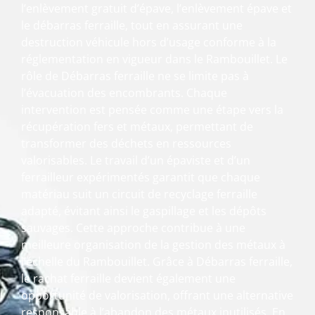
l’enlèvement gratuit d’épave, l’enlèvement épave et
le débarras ferraille, tout en assurant une
destruction véhicule hors d’usage conforme à la
réglementation en vigueur dans le Rambouillet. Le
rôle de Débarras ferraille ne se limite pas à
l’évacuation des encombrants. Chaque
intervention est pensée comme une étape vers la
récupération fers et métaux, permettant de
transformer des déchets en ressources
valorisables. Le travail d’un épaviste et d’un
ferrailleur expérimentés garantit que chaque
matériau suit un circuit de recyclage ferraille
adapté, évitant ainsi le gaspillage et les dépôts
sauvages. Cette approche contribue à une
meilleure organisation de la gestion des métaux à
l’échelle du Rambouillet. Grâce à Débarras ferraille,
le rachat ferraille devient également une
opportunité de valorisation, offrant une alternative
responsable à l’abandon des métaux inutilisés. En