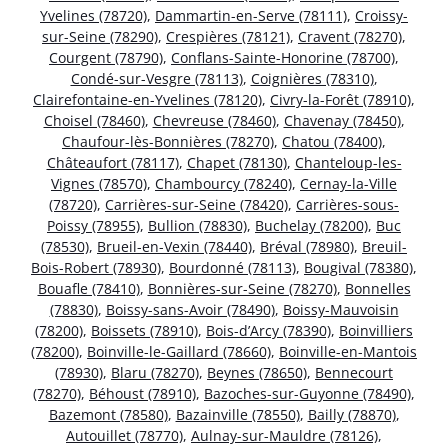
Yvelines (78720)
,
Dammartin-en-Serve (78111)
,
Croissy-
sur-Seine (78290)
,
Crespières (78121)
,
Cravent (78270)
,
Courgent (78790)
,
Conflans-Sainte-Honorine (78700)
,
Condé-sur-Vesgre (78113)
,
Coignières (78310)
,
Clairefontaine-en-Yvelines (78120)
,
Civry-la-Forêt (78910)
,
Choisel (78460)
,
Chevreuse (78460)
,
Chavenay (78450)
,
Chaufour-lès-Bonnières (78270)
,
Chatou (78400)
,
Châteaufort (78117)
,
Chapet (78130)
,
Chanteloup-les-
Vignes (78570)
,
Chambourcy (78240)
,
Cernay-la-Ville
(78720)
,
Carrières-sur-Seine (78420)
,
Carrières-sous-
Poissy (78955)
,
Bullion (78830)
,
Buchelay (78200)
,
Buc
(78530)
,
Brueil-en-Vexin (78440)
,
Bréval (78980)
,
Breuil-
Bois-Robert (78930)
,
Bourdonné (78113)
,
Bougival (78380)
,
Bouafle (78410)
,
Bonnières-sur-Seine (78270)
,
Bonnelles
(78830)
,
Boissy-sans-Avoir (78490)
,
Boissy-Mauvoisin
(78200)
,
Boissets (78910)
,
Bois-d’Arcy (78390)
,
Boinvilliers
(78200)
,
Boinville-le-Gaillard (78660)
,
Boinville-en-Mantois
(78930)
,
Blaru (78270)
,
Beynes (78650)
,
Bennecourt
(78270)
,
Béhoust (78910)
,
Bazoches-sur-Guyonne (78490)
,
Bazemont (78580)
,
Bazainville (78550)
,
Bailly (78870)
,
Autouillet (78770)
,
Aulnay-sur-Mauldre (78126)
,