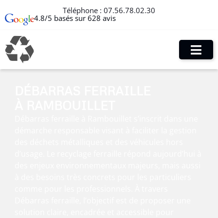
Téléphone :
07.56.78.02.30
4.8/5 basés sur 628 avis
DÉBARRAS FERRAILLE
À RAMBOUILLET
Débarras ferraille à Rambouillet s’inscrit dans une
démarche responsable visant à faciliter la gestion
des déchets métalliques et des véhicules hors
d’usage. Le recyclage ferraille répond aujourd’hui à
des enjeux environnementaux majeurs, mais aussi
à des besoins très concrets pour les particuliers
comme pour les professionnels. À travers
Débarras ferraille, l’objectif est de proposer une
solution claire, encadrée et accessible pour