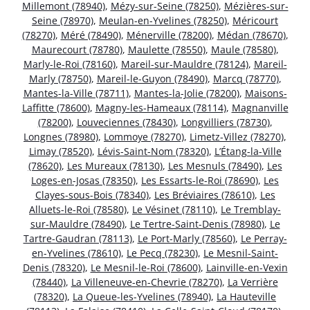
Millemont (78940)
,
Mézy-sur-Seine (78250)
,
Mézières-sur-
Seine (78970)
,
Meulan-en-Yvelines (78250)
,
Méricourt
(78270)
,
Méré (78490)
,
Ménerville (78200)
,
Médan (78670)
,
Maurecourt (78780)
,
Maulette (78550)
,
Maule (78580)
,
Marly-le-Roi (78160)
,
Mareil-sur-Mauldre (78124)
,
Mareil-
Marly (78750)
,
Mareil-le-Guyon (78490)
,
Marcq (78770)
,
Mantes-la-Ville (78711)
,
Mantes-la-Jolie (78200)
,
Maisons-
Laffitte (78600)
,
Magny-les-Hameaux (78114)
,
Magnanville
(78200)
,
Louveciennes (78430)
,
Longvilliers (78730)
,
Longnes (78980)
,
Lommoye (78270)
,
Limetz-Villez (78270)
,
Limay (78520)
,
Lévis-Saint-Nom (78320)
,
L’Étang-la-Ville
(78620)
,
Les Mureaux (78130)
,
Les Mesnuls (78490)
,
Les
Loges-en-Josas (78350)
,
Les Essarts-le-Roi (78690)
,
Les
Clayes-sous-Bois (78340)
,
Les Bréviaires (78610)
,
Les
Alluets-le-Roi (78580)
,
Le Vésinet (78110)
,
Le Tremblay-
sur-Mauldre (78490)
,
Le Tertre-Saint-Denis (78980)
,
Le
Tartre-Gaudran (78113)
,
Le Port-Marly (78560)
,
Le Perray-
en-Yvelines (78610)
,
Le Pecq (78230)
,
Le Mesnil-Saint-
Denis (78320)
,
Le Mesnil-le-Roi (78600)
,
Lainville-en-Vexin
(78440)
,
La Villeneuve-en-Chevrie (78270)
,
La Verrière
(78320)
,
La Queue-les-Yvelines (78940)
,
La Hauteville