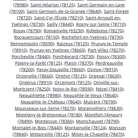
(78980)
,
Saint-Hilarion (78125)
,
Saint-Germain-en-Laye
(78100)
,
Saint-Germain-de-la-Grange (78640)
,
Saint-Forget
(78720)
,
Saint-Cyr-l’École (78210)
,
Saint-Arnoult-en-
Yvelines (78730)
,
Sailly (78440)
,
Rosny-sur-Seine (78710)
,
Rosay (78790)
,
Romainville (93230)
,
Rolleboise (78270)
,
Rocquencourt (78150)
,
Rochefort-en-Yvelines (78730)
,
Rennemoulin (78590)
,
Raizeux (78125)
,
Prunay-le-Temple
(78910)
,
Prunay-en-Yvelines (78660)
,
Port-Villez (78270)
,
Porcheville (78440)
,
Ponthévrard (78730)
,
Poissy (78300)
,
Poigny-la-Forêt (78125)
,
Plaisir (78370)
,
Perdreauville
(78200)
,
Paray-Douaville (78660)
,
Osmoy (78910)
,
Orsonville (78660)
,
Orphin (78125)
,
Orgeval (78630)
,
Orgerus (78910)
,
Orcemont (78125)
,
Oinville-sur-
Montcient (78250)
,
Noisy-le-Roi (78590)
,
Nézel (78410)
,
Neauphlette (78980)
,
Neauphle-le-Vieux (78640)
,
Neauphle-le-Château (78640)
,
Mulcent (78790)
,
Mousseaux-sur-Seine (78270)
,
Morainvilliers (78630)
,
Montigny-le-Bretonneux (78180)
,
Montfort-l’Amaury
(78490)
,
Montesson (78360)
,
Montchauvet (78790)
,
Montalet-le-Bois (78440)
,
Montainville (78124)
,
Moisson
(78840)
,
Mittainville (78125)
,
Milon-la-Chapelle (78470)
,