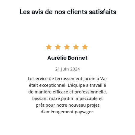
Les avis de nos clients satisfaits
Aurélie Bonnet
21 juin 2024
à Var
Le service de terrassement jardin à Var
Le s
illé
était exceptionnel. L'équipe a travaillé
éta
lle,
de manière efficace et professionnelle,
de 
et
laissant notre jardin impeccable et
l
t
prêt pour notre nouveau projet
d'aménagement paysager.