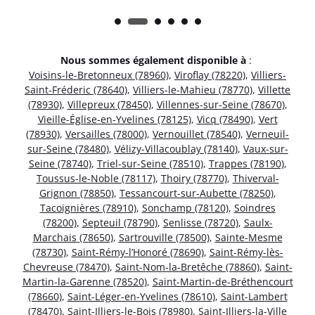
Nous sommes également disponible à
:
Voisins-le-Bretonneux (78960)
,
Viroflay (78220)
,
Villiers-
Saint-Fréderic (78640)
,
Villiers-le-Mahieu (78770)
,
Villette
(78930)
,
Villepreux (78450)
,
Villennes-sur-Seine (78670)
,
Vieille-Église-en-Yvelines (78125)
,
Vicq (78490)
,
Vert
(78930)
,
Versailles (78000)
,
Vernouillet (78540)
,
Verneuil-
sur-Seine (78480)
,
Vélizy-Villacoublay (78140)
,
Vaux-sur-
Seine (78740)
,
Triel-sur-Seine (78510)
,
Trappes (78190)
,
Toussus-le-Noble (78117)
,
Thoiry (78770)
,
Thiverval-
Grignon (78850)
,
Tessancourt-sur-Aubette (78250)
,
Tacoignières (78910)
,
Sonchamp (78120)
,
Soindres
(78200)
,
Septeuil (78790)
,
Senlisse (78720)
,
Saulx-
Marchais (78650)
,
Sartrouville (78500)
,
Sainte-Mesme
(78730)
,
Saint-Rémy-l’Honoré (78690)
,
Saint-Rémy-lès-
Chevreuse (78470)
,
Saint-Nom-la-Bretêche (78860)
,
Saint-
Martin-la-Garenne (78520)
,
Saint-Martin-de-Bréthencourt
(78660)
,
Saint-Léger-en-Yvelines (78610)
,
Saint-Lambert
(78470)
,
Saint-Illiers-le-Bois (78980)
,
Saint-Illiers-la-Ville