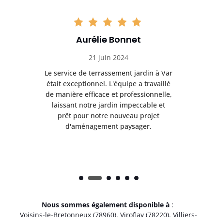
Aurélie Bonnet
21 juin 2024
à Var
Le service de terrassement jardin à Var
Le s
illé
était exceptionnel. L'équipe a travaillé
éta
lle,
de manière efficace et professionnelle,
de 
et
laissant notre jardin impeccable et
l
t
prêt pour notre nouveau projet
d'aménagement paysager.
Nous sommes également disponible à
:
Voisins-le-Bretonneux (78960)
,
Viroflay (78220)
,
Villiers-