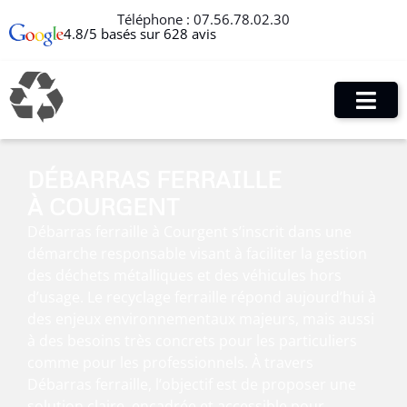
Téléphone :
07.56.78.02.30
4.8/5 basés sur 628 avis
DÉBARRAS FERRAILLE
À COURGENT
Débarras ferraille à Courgent s’inscrit dans une
démarche responsable visant à faciliter la gestion
des déchets métalliques et des véhicules hors
d’usage. Le recyclage ferraille répond aujourd’hui à
des enjeux environnementaux majeurs, mais aussi
à des besoins très concrets pour les particuliers
comme pour les professionnels. À travers
Débarras ferraille, l’objectif est de proposer une
solution claire, encadrée et accessible pour