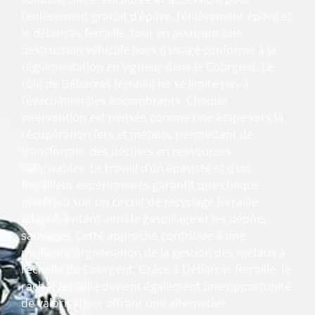
l’enlèvement gratuit d’épave, l’enlèvement épave et
le débarras ferraille, tout en assurant une
destruction véhicule hors d’usage conforme à la
réglementation en vigueur dans le Courgent. Le
rôle de Débarras ferraille ne se limite pas à
l’évacuation des encombrants. Chaque
intervention est pensée comme une étape vers la
récupération fers et métaux, permettant de
transformer des déchets en ressources
valorisables. Le travail d’un épaviste et d’un
ferrailleur expérimentés garantit que chaque
matériau suit un circuit de recyclage ferraille
adapté, évitant ainsi le gaspillage et les dépôts
sauvages. Cette approche contribue à une
meilleure organisation de la gestion des métaux à
l’échelle du Courgent. Grâce à Débarras ferraille, le
rachat ferraille devient également une opportunité
de valorisation, offrant une alternative