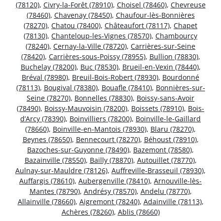
(78120)
,
Civry-la-Forêt (78910)
,
Choisel (78460)
,
Chevreuse
(78460)
,
Chavenay (78450)
,
Chaufour-lès-Bonnières
(78270)
,
Chatou (78400)
,
Châteaufort (78117)
,
Chapet
(78130)
,
Chanteloup-les-Vignes (78570)
,
Chambourcy
(78240)
,
Cernay-la-Ville (78720)
,
Carrières-sur-Seine
(78420)
,
Carrières-sous-Poissy (78955)
,
Bullion (78830)
,
Buchelay (78200)
,
Buc (78530)
,
Brueil-en-Vexin (78440)
,
Bréval (78980)
,
Breuil-Bois-Robert (78930)
,
Bourdonné
(78113)
,
Bougival (78380)
,
Bouafle (78410)
,
Bonnières-sur-
Seine (78270)
,
Bonnelles (78830)
,
Boissy-sans-Avoir
(78490)
,
Boissy-Mauvoisin (78200)
,
Boissets (78910)
,
Bois-
d’Arcy (78390)
,
Boinvilliers (78200)
,
Boinville-le-Gaillard
(78660)
,
Boinville-en-Mantois (78930)
,
Blaru (78270)
,
Beynes (78650)
,
Bennecourt (78270)
,
Béhoust (78910)
,
Bazoches-sur-Guyonne (78490)
,
Bazemont (78580)
,
Bazainville (78550)
,
Bailly (78870)
,
Autouillet (78770)
,
Aulnay-sur-Mauldre (78126)
,
Auffreville-Brasseuil (78930)
,
Auffargis (78610)
,
Aubergenville (78410)
,
Arnouville-lès-
Mantes (78790)
,
Andrésy (78570)
,
Andelu (78770)
,
Allainville (78660)
,
Aigremont (78240)
,
Adainville (78113)
,
Achères (78260)
,
Ablis (78660)