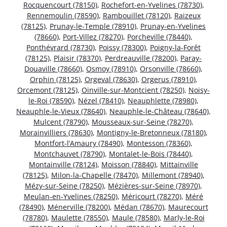
Rocquencourt (78150)
,
Rochefort-en-Yvelines (78730)
,
Rennemoulin (78590)
,
Rambouillet (78120)
,
Raizeux
(78125)
,
Prunay-le-Temple (78910)
,
Prunay-en-Yvelines
(78660)
,
Port-Villez (78270)
,
Porcheville (78440)
,
Ponthévrard (78730)
,
Poissy (78300)
,
Poigny-la-Forêt
(78125)
,
Plaisir (78370)
,
Perdreauville (78200)
,
Paray-
Douaville (78660)
,
Osmoy (78910)
,
Orsonville (78660)
,
Orphin (78125)
,
Orgeval (78630)
,
Orgerus (78910)
,
Orcemont (78125)
,
Oinville-sur-Montcient (78250)
,
Noisy-
le-Roi (78590)
,
Nézel (78410)
,
Neauphlette (78980)
,
Neauphle-le-Vieux (78640)
,
Neauphle-le-Château (78640)
,
Mulcent (78790)
,
Mousseaux-sur-Seine (78270)
,
Morainvilliers (78630)
,
Montigny-le-Bretonneux (78180)
,
Montfort-l’Amaury (78490)
,
Montesson (78360)
,
Montchauvet (78790)
,
Montalet-le-Bois (78440)
,
Montainville (78124)
,
Moisson (78840)
,
Mittainville
(78125)
,
Milon-la-Chapelle (78470)
,
Millemont (78940)
,
Mézy-sur-Seine (78250)
,
Mézières-sur-Seine (78970)
,
Meulan-en-Yvelines (78250)
,
Méricourt (78270)
,
Méré
(78490)
,
Ménerville (78200)
,
Médan (78670)
,
Maurecourt
(78780)
,
Maulette (78550)
,
Maule (78580)
,
Marly-le-Roi