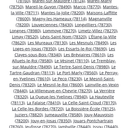
(78160)
,
Mareil-sur-Mauldre (78124)
,
Mareil-Marly
(78750)
,
Mareil-le-Guyon (78490)
,
Marcq (78770)
,
Mantes-
la-Ville (78711)
,
Mantes-la-Jolie (78200)
,
Maisons-Laffitte
(78600)
,
Magny-les-Hameaux (78114)
,
Magnanville
(78200)
,
Louveciennes (78430)
,
Longvilliers (78730)
,
Longnes (78980)
,
Lommoye (78270)
,
Limetz-Villez (78270)
,
Limay (78520)
,
Lévis-Saint-Nom (78320)
,
L’Étang-la-Ville
(78620)
,
Les Mureaux (78130)
,
Les Mesnuls (78490)
,
Les
Loges-en-Josas (78350)
,
Les Essarts-le-Roi (78690)
,
Les
Clayes-sous-Bois (78340)
,
Les Bréviaires (78610)
,
Les
Alluets-le-Roi (78580)
,
Le Vésinet (78110)
,
Le Tremblay-
sur-Mauldre (78490)
,
Le Tertre-Saint-Denis (78980)
,
Le
Tartre-Gaudran (78113)
,
Le Port-Marly (78560)
,
Le Perray-
en-Yvelines (78610)
,
Le Pecq (78230)
,
Le Mesnil-Saint-
Denis (78320)
,
Le Mesnil-le-Roi (78600)
,
Lainville-en-Vexin
(78440)
,
La Villeneuve-en-Chevrie (78270)
,
La Verrière
(78320)
,
La Queue-les-Yvelines (78940)
,
La Hauteville
(78113)
,
La Falaise (78410)
,
La Celle-Saint-Cloud (78170)
,
La Celle-les-Bordes (78720)
,
La Boissière-École (78125)
,
Juziers (78820)
,
Jumeauville (78580)
,
Jouy-Mauvoisin
(78200)
,
Jouy-en-Josas (78350)
,
Jouars-Pontchartrain
(78760)
,
Jeufosse (78270)
,
Jambville (78440)
,
Issou (78440)
,