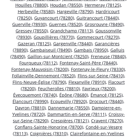
Houilles (78800)
,
Houdan (78550)
,
Hermeray (78125)
,
Herbeville (78580)
,
Hargeville (78790)
,
Hardricourt
(78250)
,
Guyancourt (78280)
,
Guitrancourt (78440)
,
Guerville (78930)
,
Guernes (78520)
,
Grosrouvre (78490)
,
Gressey (78550)
,
Grandchamp (78113)
,
Goussonville
(78930)
,
Goupillières (78770)
,
Gommecourt (78270)
,
Gazeran (78125)
,
Gargenville (78440)
,
Garancières
(78890)
,
Gambaiseuil (78490)
,
Gambais (78950)
,
Galluis
(78490)
,
Gaillon-sur-Montcient (78250)
,
Freneuse (78840)
,
Fourqueux (78112)
,
Fontenay-Saint-Père (78440)
,
Fontenay-Mauvoisin (78200)
,
Fontenay-le-Fleury (78330)
,
Follainville-Dennemont (78520)
,
Flins-sur-Seine (78410)
,
Flins-Neuve-Église (78790)
,
Flexanville (78910)
,
Flacourt
(78200)
,
Feucherolles (78810)
,
Favrieux (78200)
,
Évecquemont (78740)
,
Épône (78680)
,
Émancé (78125)
,
Élancourt (78990)
,
Ecquevilly (78920)
,
Drocourt (78440)
,
Davron (78810)
,
Dannemarie (78550)
,
Dampierre-en-
Yvelines (78720)
,
Dammartin-en-Serve (78111)
,
Croissy-
sur-Seine (78290)
,
Crespières (78121)
,
Cravent (78270)
,
Conflans-Sainte-Honorine (78700)
,
Condé-sur-Vesgre
(78113)
,
Coignières (78310)
,
Clairefontaine-en-Yvelines