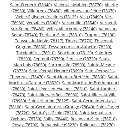
Saint-Fréderic (78640)
,
Villiers-le-Mahieu (78770)
,
Villette
(78930)
,
Villepreux (78450)
,
Villennes-sur-Seine (78670)
,
Vieille-Église-en-Yvelines (78125)
,
Vicq (78490)
,
Vert
(78930)
,
Versailles (78000)
,
Vernouillet (78540)
,
Verneuil-
sur-Seine (78480)
,
Vélizy-Villacoublay (78140)
,
Vaux-sur-
Seine (78740)
,
Triel-sur-Seine (78510)
,
Trappes (78190)
,
Toussus-le-Noble (78117)
,
Thoiry (78770)
,
Thiverval-
Grignon (78850)
,
Tessancourt-sur-Aubette (78250)
,
Tacoignières (78910)
,
Sonchamp (78120)
,
Soindres
(78200)
,
Septeuil (78790)
,
Senlisse (78720)
,
Saulx-
Marchais (78650)
,
Sartrouville (78500)
,
Sainte-Mesme
(78730)
,
Saint-Rémy-l’Honoré (78690)
,
Saint-Rémy-lès-
Chevreuse (78470)
,
Saint-Nom-la-Bretêche (78860)
,
Saint-
Martin-la-Garenne (78520)
,
Saint-Martin-de-Bréthencourt
(78660)
,
Saint-Léger-en-Yvelines (78610)
,
Saint-Lambert
(78470)
,
Saint-Illiers-le-Bois (78980)
,
Saint-Illiers-la-Ville
(78980)
,
Saint-Hilarion (78125)
,
Saint-Germain-en-Laye
(78100)
,
Saint-Germain-de-la-Grange (78640)
,
Saint-Forget
(78720)
,
Saint-Cyr-l’École (78210)
,
Saint-Arnoult-en-
Yvelines (78730)
,
Sailly (78440)
,
Rosny-sur-Seine (78710)
,
Rosay (78790)
,
Romainville (93230)
,
Rolleboise (78270)
,