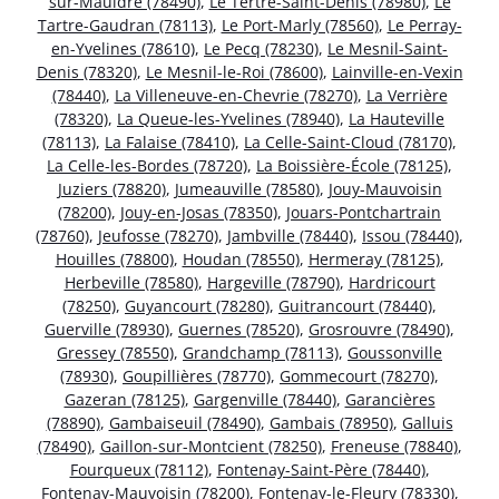
sur-Mauldre (78490)
,
Le Tertre-Saint-Denis (78980)
,
Le
Tartre-Gaudran (78113)
,
Le Port-Marly (78560)
,
Le Perray-
en-Yvelines (78610)
,
Le Pecq (78230)
,
Le Mesnil-Saint-
Denis (78320)
,
Le Mesnil-le-Roi (78600)
,
Lainville-en-Vexin
(78440)
,
La Villeneuve-en-Chevrie (78270)
,
La Verrière
(78320)
,
La Queue-les-Yvelines (78940)
,
La Hauteville
(78113)
,
La Falaise (78410)
,
La Celle-Saint-Cloud (78170)
,
La Celle-les-Bordes (78720)
,
La Boissière-École (78125)
,
Juziers (78820)
,
Jumeauville (78580)
,
Jouy-Mauvoisin
(78200)
,
Jouy-en-Josas (78350)
,
Jouars-Pontchartrain
(78760)
,
Jeufosse (78270)
,
Jambville (78440)
,
Issou (78440)
,
Houilles (78800)
,
Houdan (78550)
,
Hermeray (78125)
,
Herbeville (78580)
,
Hargeville (78790)
,
Hardricourt
(78250)
,
Guyancourt (78280)
,
Guitrancourt (78440)
,
Guerville (78930)
,
Guernes (78520)
,
Grosrouvre (78490)
,
Gressey (78550)
,
Grandchamp (78113)
,
Goussonville
(78930)
,
Goupillières (78770)
,
Gommecourt (78270)
,
Gazeran (78125)
,
Gargenville (78440)
,
Garancières
(78890)
,
Gambaiseuil (78490)
,
Gambais (78950)
,
Galluis
(78490)
,
Gaillon-sur-Montcient (78250)
,
Freneuse (78840)
,
Fourqueux (78112)
,
Fontenay-Saint-Père (78440)
,
Fontenay-Mauvoisin (78200)
,
Fontenay-le-Fleury (78330)
,