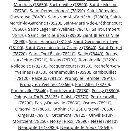
Marchais (78650)
,
Sartrouville (78500)
,
Sainte-Mesme
(78730)
,
Saint-Rémy-l’Honoré (78690)
,
Saint-Rémy-lès-
Chevreuse (78470)
,
Saint-Nom-la-Bretêche (78860)
,
Saint-
Martin-la-Garenne (78520)
,
Saint-Martin-de-Bréthencourt
(78660)
,
Saint-Léger-en-Yvelines (78610)
,
Saint-Lambert
(78470)
,
Saint-Illiers-le-Bois (78980)
,
Saint-Illiers-la-Ville
(78980)
,
Saint-Hilarion (78125)
,
Saint-Germain-en-Laye
(78100)
,
Saint-Germain-de-la-Grange (78640)
,
Saint-Forget
(78720)
,
Saint-Cyr-l’École (78210)
,
Sailly (78440)
,
Rosny-
sur-Seine (78710)
,
Rosay (78790)
,
Romainville (93230)
,
Rolleboise (78270)
,
Rocquencourt (78150)
,
Rochefort-en-
Yvelines (78730)
,
Rennemoulin (78590)
,
Rambouillet
(78120)
,
Raizeux (78125)
,
Prunay-le-Temple (78910)
,
Prunay-en-Yvelines (78660)
,
Port-Villez (78270)
,
Porcheville (78440)
,
Ponthévrard (78730)
,
Poissy (78300)
,
Poigny-la-Forêt (78125)
,
Plaisir (78370)
,
Perdreauville
(78200)
,
Paray-Douaville (78660)
,
Osmoy (78910)
,
Orsonville (78660)
,
Orphin (78125)
,
Orgeval (78630)
,
Orgerus (78910)
,
Orcemont (78125)
,
Oinville-sur-
Montcient (78250)
,
Noisy-le-Roi (78590)
,
Nézel (78410)
,
Neauphlette (78980)
,
Neauphle-le-Vieux (78640)
,