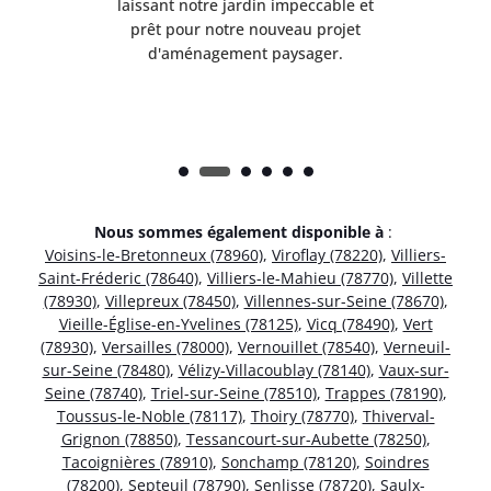
et
laissant notre jardin impeccable et
l
t
prêt pour notre nouveau projet
d'aménagement paysager.
Nous sommes également disponible à
:
Voisins-le-Bretonneux (78960)
,
Viroflay (78220)
,
Villiers-
Saint-Fréderic (78640)
,
Villiers-le-Mahieu (78770)
,
Villette
(78930)
,
Villepreux (78450)
,
Villennes-sur-Seine (78670)
,
Vieille-Église-en-Yvelines (78125)
,
Vicq (78490)
,
Vert
(78930)
,
Versailles (78000)
,
Vernouillet (78540)
,
Verneuil-
sur-Seine (78480)
,
Vélizy-Villacoublay (78140)
,
Vaux-sur-
Seine (78740)
,
Triel-sur-Seine (78510)
,
Trappes (78190)
,
Toussus-le-Noble (78117)
,
Thoiry (78770)
,
Thiverval-
Grignon (78850)
,
Tessancourt-sur-Aubette (78250)
,
Tacoignières (78910)
,
Sonchamp (78120)
,
Soindres
(78200)
,
Septeuil (78790)
,
Senlisse (78720)
,
Saulx-