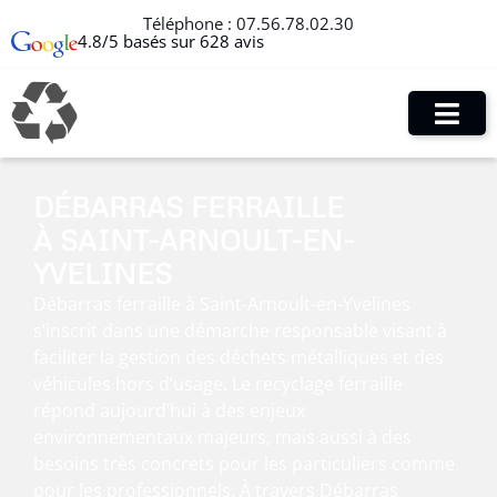
Téléphone :
07.56.78.02.30
4.8/5 basés sur 628 avis
DÉBARRAS FERRAILLE
À SAINT-ARNOULT-EN-
YVELINES
Débarras ferraille à Saint-Arnoult-en-Yvelines
s’inscrit dans une démarche responsable visant à
faciliter la gestion des déchets métalliques et des
véhicules hors d’usage. Le recyclage ferraille
répond aujourd’hui à des enjeux
environnementaux majeurs, mais aussi à des
besoins très concrets pour les particuliers comme
pour les professionnels. À travers Débarras