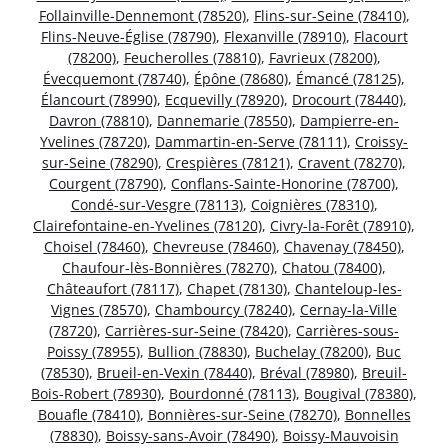
Follainville-Dennemont (78520)
,
Flins-sur-Seine (78410)
,
Flins-Neuve-Église (78790)
,
Flexanville (78910)
,
Flacourt
(78200)
,
Feucherolles (78810)
,
Favrieux (78200)
,
Évecquemont (78740)
,
Épône (78680)
,
Émancé (78125)
,
Élancourt (78990)
,
Ecquevilly (78920)
,
Drocourt (78440)
,
Davron (78810)
,
Dannemarie (78550)
,
Dampierre-en-
Yvelines (78720)
,
Dammartin-en-Serve (78111)
,
Croissy-
sur-Seine (78290)
,
Crespières (78121)
,
Cravent (78270)
,
Courgent (78790)
,
Conflans-Sainte-Honorine (78700)
,
Condé-sur-Vesgre (78113)
,
Coignières (78310)
,
Clairefontaine-en-Yvelines (78120)
,
Civry-la-Forêt (78910)
,
Choisel (78460)
,
Chevreuse (78460)
,
Chavenay (78450)
,
Chaufour-lès-Bonnières (78270)
,
Chatou (78400)
,
Châteaufort (78117)
,
Chapet (78130)
,
Chanteloup-les-
Vignes (78570)
,
Chambourcy (78240)
,
Cernay-la-Ville
(78720)
,
Carrières-sur-Seine (78420)
,
Carrières-sous-
Poissy (78955)
,
Bullion (78830)
,
Buchelay (78200)
,
Buc
(78530)
,
Brueil-en-Vexin (78440)
,
Bréval (78980)
,
Breuil-
Bois-Robert (78930)
,
Bourdonné (78113)
,
Bougival (78380)
,
Bouafle (78410)
,
Bonnières-sur-Seine (78270)
,
Bonnelles
(78830)
,
Boissy-sans-Avoir (78490)
,
Boissy-Mauvoisin