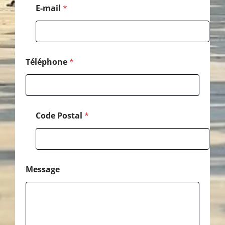
é
E-mail
*
l
é
p
h
o
n
Téléphone
*
e
Code Postal
*
Message