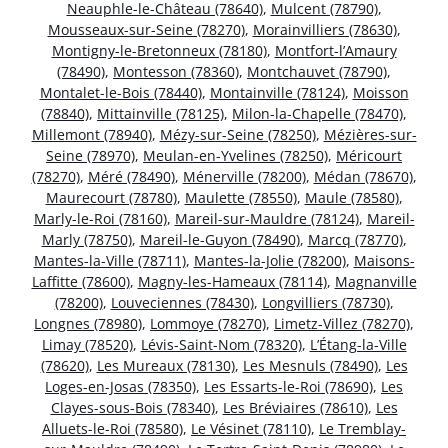
Neauphle-le-Château (78640)
,
Mulcent (78790)
,
Mousseaux-sur-Seine (78270)
,
Morainvilliers (78630)
,
Montigny-le-Bretonneux (78180)
,
Montfort-l’Amaury
(78490)
,
Montesson (78360)
,
Montchauvet (78790)
,
Montalet-le-Bois (78440)
,
Montainville (78124)
,
Moisson
(78840)
,
Mittainville (78125)
,
Milon-la-Chapelle (78470)
,
Millemont (78940)
,
Mézy-sur-Seine (78250)
,
Mézières-sur-
Seine (78970)
,
Meulan-en-Yvelines (78250)
,
Méricourt
(78270)
,
Méré (78490)
,
Ménerville (78200)
,
Médan (78670)
,
Maurecourt (78780)
,
Maulette (78550)
,
Maule (78580)
,
Marly-le-Roi (78160)
,
Mareil-sur-Mauldre (78124)
,
Mareil-
Marly (78750)
,
Mareil-le-Guyon (78490)
,
Marcq (78770)
,
Mantes-la-Ville (78711)
,
Mantes-la-Jolie (78200)
,
Maisons-
Laffitte (78600)
,
Magny-les-Hameaux (78114)
,
Magnanville
(78200)
,
Louveciennes (78430)
,
Longvilliers (78730)
,
Longnes (78980)
,
Lommoye (78270)
,
Limetz-Villez (78270)
,
Limay (78520)
,
Lévis-Saint-Nom (78320)
,
L’Étang-la-Ville
(78620)
,
Les Mureaux (78130)
,
Les Mesnuls (78490)
,
Les
Loges-en-Josas (78350)
,
Les Essarts-le-Roi (78690)
,
Les
Clayes-sous-Bois (78340)
,
Les Bréviaires (78610)
,
Les
Alluets-le-Roi (78580)
,
Le Vésinet (78110)
,
Le Tremblay-