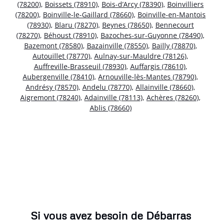
(78200)
,
Boissets (78910)
,
Bois-d’Arcy (78390)
,
Boinvilliers
(78200)
,
Boinville-le-Gaillard (78660)
,
Boinville-en-Mantois
(78930)
,
Blaru (78270)
,
Beynes (78650)
,
Bennecourt
(78270)
,
Béhoust (78910)
,
Bazoches-sur-Guyonne (78490)
,
Bazemont (78580)
,
Bazainville (78550)
,
Bailly (78870)
,
Autouillet (78770)
,
Aulnay-sur-Mauldre (78126)
,
Auffreville-Brasseuil (78930)
,
Auffargis (78610)
,
Aubergenville (78410)
,
Arnouville-lès-Mantes (78790)
,
Andrésy (78570)
,
Andelu (78770)
,
Allainville (78660)
,
Aigremont (78240)
,
Adainville (78113)
,
Achères (78260)
,
Ablis (78660)
Si vous avez besoin de Débarras