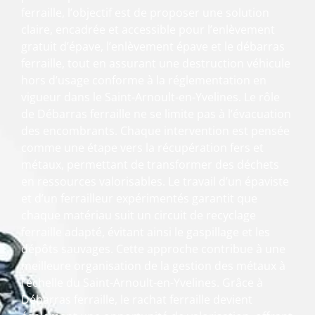
ferraille, l’objectif est de proposer une solution
claire, encadrée et accessible pour l’enlèvement
gratuit d’épave, l’enlèvement épave et le débarras
ferraille, tout en assurant une destruction véhicule
hors d’usage conforme à la réglementation en
vigueur dans le Saint-Arnoult-en-Yvelines. Le rôle
de Débarras ferraille ne se limite pas à l’évacuation
des encombrants. Chaque intervention est pensée
comme une étape vers la récupération fers et
métaux, permettant de transformer des déchets
en ressources valorisables. Le travail d’un épaviste
et d’un ferrailleur expérimentés garantit que
chaque matériau suit un circuit de recyclage
ferraille adapté, évitant ainsi le gaspillage et les
dépôts sauvages. Cette approche contribue à une
meilleure organisation de la gestion des métaux à
l’échelle du Saint-Arnoult-en-Yvelines. Grâce à
Débarras ferraille, le rachat ferraille devient