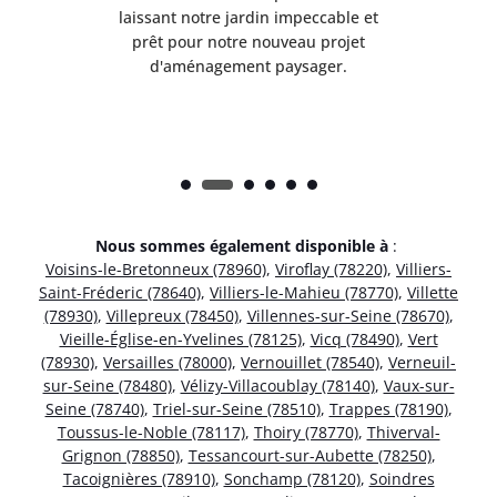
et
laissant notre jardin impeccable et
l
t
prêt pour notre nouveau projet
d'aménagement paysager.
Nous sommes également disponible à
:
Voisins-le-Bretonneux (78960)
,
Viroflay (78220)
,
Villiers-
Saint-Fréderic (78640)
,
Villiers-le-Mahieu (78770)
,
Villette
(78930)
,
Villepreux (78450)
,
Villennes-sur-Seine (78670)
,
Vieille-Église-en-Yvelines (78125)
,
Vicq (78490)
,
Vert
(78930)
,
Versailles (78000)
,
Vernouillet (78540)
,
Verneuil-
sur-Seine (78480)
,
Vélizy-Villacoublay (78140)
,
Vaux-sur-
Seine (78740)
,
Triel-sur-Seine (78510)
,
Trappes (78190)
,
Toussus-le-Noble (78117)
,
Thoiry (78770)
,
Thiverval-
Grignon (78850)
,
Tessancourt-sur-Aubette (78250)
,
Tacoignières (78910)
,
Sonchamp (78120)
,
Soindres