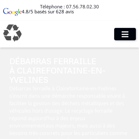
Téléphone :
07.56.78.02.30
4.8/5 basés sur 628 avis
DÉBARRAS FERRAILLE
À CLAIREFONTAINE-EN-
YVELINES
Débarras ferraille à Clairefontaine-en-Yvelines
s’inscrit dans une démarche responsable visant à
faciliter la gestion des déchets métalliques et des
véhicules hors d’usage. Le recyclage ferraille
répond aujourd’hui à des enjeux
environnementaux majeurs, mais aussi à des
besoins très concrets pour les particuliers comme