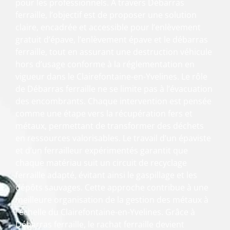
pour les professionnels. À travers Débarras
ferraille, l’objectif est de proposer une solution
claire, encadrée et accessible pour l’enlèvement
gratuit d’épave, l’enlèvement épave et le débarras
ferraille, tout en assurant une destruction véhicule
hors d’usage conforme à la réglementation en
vigueur dans le Clairefontaine-en-Yvelines. Le rôle
de Débarras ferraille ne se limite pas à l’évacuation
des encombrants. Chaque intervention est pensée
comme une étape vers la récupération fers et
métaux, permettant de transformer des déchets
en ressources valorisables. Le travail d’un épaviste
et d’un ferrailleur expérimentés garantit que
chaque matériau suit un circuit de recyclage
ferraille adapté, évitant ainsi le gaspillage et les
dépôts sauvages. Cette approche contribue à une
meilleure organisation de la gestion des métaux à
l’échelle du Clairefontaine-en-Yvelines. Grâce à
Débarras ferraille, le rachat ferraille devient