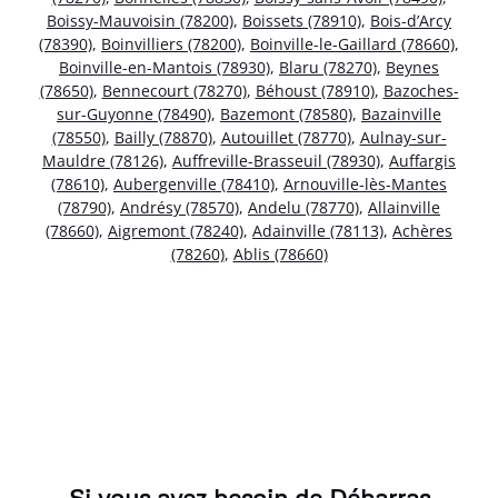
Boissy-Mauvoisin (78200)
,
Boissets (78910)
,
Bois-d’Arcy
(78390)
,
Boinvilliers (78200)
,
Boinville-le-Gaillard (78660)
,
Boinville-en-Mantois (78930)
,
Blaru (78270)
,
Beynes
(78650)
,
Bennecourt (78270)
,
Béhoust (78910)
,
Bazoches-
sur-Guyonne (78490)
,
Bazemont (78580)
,
Bazainville
(78550)
,
Bailly (78870)
,
Autouillet (78770)
,
Aulnay-sur-
Mauldre (78126)
,
Auffreville-Brasseuil (78930)
,
Auffargis
(78610)
,
Aubergenville (78410)
,
Arnouville-lès-Mantes
(78790)
,
Andrésy (78570)
,
Andelu (78770)
,
Allainville
(78660)
,
Aigremont (78240)
,
Adainville (78113)
,
Achères
(78260)
,
Ablis (78660)
Si vous avez besoin de Débarras