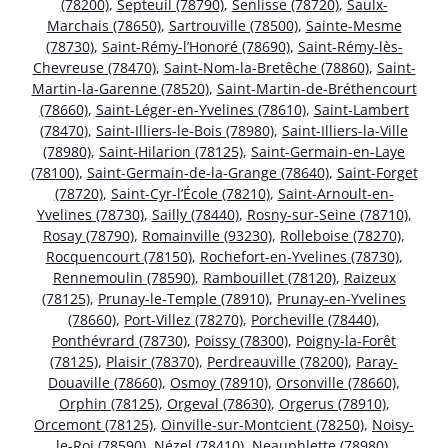
(78200)
,
Septeuil (78790)
,
Senlisse (78720)
,
Saulx-
Marchais (78650)
,
Sartrouville (78500)
,
Sainte-Mesme
(78730)
,
Saint-Rémy-l’Honoré (78690)
,
Saint-Rémy-lès-
Chevreuse (78470)
,
Saint-Nom-la-Bretêche (78860)
,
Saint-
Martin-la-Garenne (78520)
,
Saint-Martin-de-Bréthencourt
(78660)
,
Saint-Léger-en-Yvelines (78610)
,
Saint-Lambert
(78470)
,
Saint-Illiers-le-Bois (78980)
,
Saint-Illiers-la-Ville
(78980)
,
Saint-Hilarion (78125)
,
Saint-Germain-en-Laye
(78100)
,
Saint-Germain-de-la-Grange (78640)
,
Saint-Forget
(78720)
,
Saint-Cyr-l’École (78210)
,
Saint-Arnoult-en-
Yvelines (78730)
,
Sailly (78440)
,
Rosny-sur-Seine (78710)
,
Rosay (78790)
,
Romainville (93230)
,
Rolleboise (78270)
,
Rocquencourt (78150)
,
Rochefort-en-Yvelines (78730)
,
Rennemoulin (78590)
,
Rambouillet (78120)
,
Raizeux
(78125)
,
Prunay-le-Temple (78910)
,
Prunay-en-Yvelines
(78660)
,
Port-Villez (78270)
,
Porcheville (78440)
,
Ponthévrard (78730)
,
Poissy (78300)
,
Poigny-la-Forêt
(78125)
,
Plaisir (78370)
,
Perdreauville (78200)
,
Paray-
Douaville (78660)
,
Osmoy (78910)
,
Orsonville (78660)
,
Orphin (78125)
,
Orgeval (78630)
,
Orgerus (78910)
,
Orcemont (78125)
,
Oinville-sur-Montcient (78250)
,
Noisy-
le-Roi (78590)
,
Nézel (78410)
,
Neauphlette (78980)
,