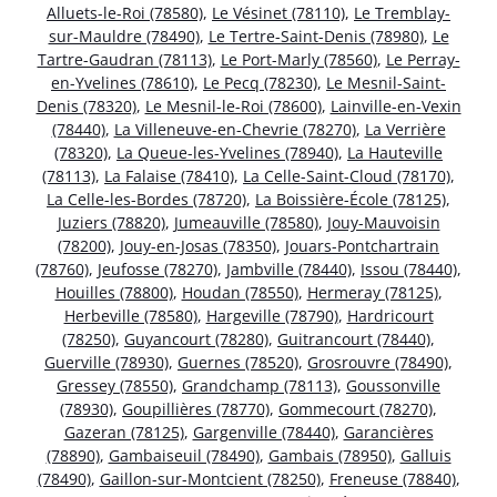
Alluets-le-Roi (78580)
,
Le Vésinet (78110)
,
Le Tremblay-
sur-Mauldre (78490)
,
Le Tertre-Saint-Denis (78980)
,
Le
Tartre-Gaudran (78113)
,
Le Port-Marly (78560)
,
Le Perray-
en-Yvelines (78610)
,
Le Pecq (78230)
,
Le Mesnil-Saint-
Denis (78320)
,
Le Mesnil-le-Roi (78600)
,
Lainville-en-Vexin
(78440)
,
La Villeneuve-en-Chevrie (78270)
,
La Verrière
(78320)
,
La Queue-les-Yvelines (78940)
,
La Hauteville
(78113)
,
La Falaise (78410)
,
La Celle-Saint-Cloud (78170)
,
La Celle-les-Bordes (78720)
,
La Boissière-École (78125)
,
Juziers (78820)
,
Jumeauville (78580)
,
Jouy-Mauvoisin
(78200)
,
Jouy-en-Josas (78350)
,
Jouars-Pontchartrain
(78760)
,
Jeufosse (78270)
,
Jambville (78440)
,
Issou (78440)
,
Houilles (78800)
,
Houdan (78550)
,
Hermeray (78125)
,
Herbeville (78580)
,
Hargeville (78790)
,
Hardricourt
(78250)
,
Guyancourt (78280)
,
Guitrancourt (78440)
,
Guerville (78930)
,
Guernes (78520)
,
Grosrouvre (78490)
,
Gressey (78550)
,
Grandchamp (78113)
,
Goussonville
(78930)
,
Goupillières (78770)
,
Gommecourt (78270)
,
Gazeran (78125)
,
Gargenville (78440)
,
Garancières
(78890)
,
Gambaiseuil (78490)
,
Gambais (78950)
,
Galluis
(78490)
,
Gaillon-sur-Montcient (78250)
,
Freneuse (78840)
,