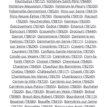
Fourqueux (78112)
,
Fontenay-Saint-Père (78440)
,
Fontenay-Mauvoisin (78200)
,
Fontenay-le-Fleury (78330)
,
Follainville-Dennemont (78520)
,
Flins-sur-Seine (78410)
,
Flins-Neuve-Église (78790)
,
Flexanville (78910)
,
Flacourt
(78200)
,
Feucherolles (78810)
,
Favrieux (78200)
,
Évecquemont (78740)
,
Épône (78680)
,
Émancé (78125)
,
Élancourt (78990)
,
Ecquevilly (78920)
,
Drocourt (78440)
,
Davron (78810)
,
Dannemarie (78550)
,
Dampierre-en-
Yvelines (78720)
,
Dammartin-en-Serve (78111)
,
Croissy-
sur-Seine (78290)
,
Crespières (78121)
,
Cravent (78270)
,
Courgent (78790)
,
Conflans-Sainte-Honorine (78700)
,
Condé-sur-Vesgre (78113)
,
Coignières (78310)
,
Civry-la-
Forêt (78910)
,
Choisel (78460)
,
Chevreuse (78460)
,
Chavenay (78450)
,
Chaufour-lès-Bonnières (78270)
,
Chatou (78400)
,
Châteaufort (78117)
,
Chapet (78130)
,
Chanteloup-les-Vignes (78570)
,
Chambourcy (78240)
,
Cernay-la-Ville (78720)
,
Carrières-sur-Seine (78420)
,
Carrières-sous-Poissy (78955)
,
Bullion (78830)
,
Buchelay
(78200)
,
Buc (78530)
,
Brueil-en-Vexin (78440)
,
Bréval
(78980)
,
Breuil-Bois-Robert (78930)
,
Bourdonné (78113)
,
Bougival (78380)
,
Bouafle (78410)
,
Bonnières-sur-Seine
(78270)
,
Bonnelles (78830)
,
Boissy-sans-Avoir (78490)
,