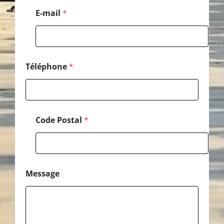
d
E-mail
*
e
Téléphone
*
Code Postal
*
Message