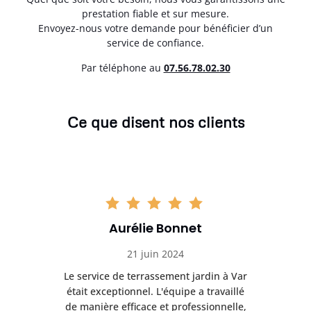
prestation fiable et sur mesure.
Envoyez-nous votre demande pour bénéficier d’un
service de confiance.
Par téléphone au
07.56.78.02.30
Ce que disent nos clients
Aurélie Bonnet
21 juin 2024
à Var
Le service de terrassement jardin à Var
Le s
illé
était exceptionnel. L'équipe a travaillé
éta
lle,
de manière efficace et professionnelle,
de 