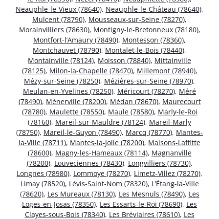
Neauphle-le-Vieux (78640)
,
Neauphle-le-Château (78640)
,
Mulcent (78790)
,
Mousseaux-sur-Seine (78270)
,
Morainvilliers (78630)
,
Montigny-le-Bretonneux (78180)
,
Montfort-l’Amaury (78490)
,
Montesson (78360)
,
Montchauvet (78790)
,
Montalet-le-Bois (78440)
,
Montainville (78124)
,
Moisson (78840)
,
Mittainville
(78125)
,
Milon-la-Chapelle (78470)
,
Millemont (78940)
,
Mézy-sur-Seine (78250)
,
Mézières-sur-Seine (78970)
,
Meulan-en-Yvelines (78250)
,
Méricourt (78270)
,
Méré
(78490)
,
Ménerville (78200)
,
Médan (78670)
,
Maurecourt
(78780)
,
Maulette (78550)
,
Maule (78580)
,
Marly-le-Roi
(78160)
,
Mareil-sur-Mauldre (78124)
,
Mareil-Marly
(78750)
,
Mareil-le-Guyon (78490)
,
Marcq (78770)
,
Mantes-
la-Ville (78711)
,
Mantes-la-Jolie (78200)
,
Maisons-Laffitte
(78600)
,
Magny-les-Hameaux (78114)
,
Magnanville
(78200)
,
Louveciennes (78430)
,
Longvilliers (78730)
,
Longnes (78980)
,
Lommoye (78270)
,
Limetz-Villez (78270)
,
Limay (78520)
,
Lévis-Saint-Nom (78320)
,
L’Étang-la-Ville
(78620)
,
Les Mureaux (78130)
,
Les Mesnuls (78490)
,
Les
Loges-en-Josas (78350)
,
Les Essarts-le-Roi (78690)
,
Les
Clayes-sous-Bois (78340)
,
Les Bréviaires (78610)
,
Les