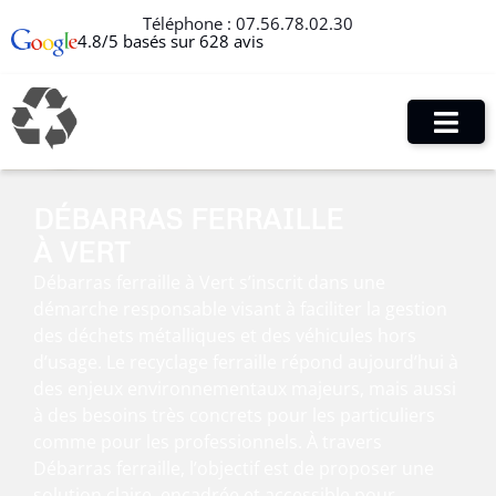
Téléphone :
07.56.78.02.30
4.8/5 basés sur 628 avis
DÉBARRAS FERRAILLE
À VERT
Débarras ferraille à Vert s’inscrit dans une
démarche responsable visant à faciliter la gestion
des déchets métalliques et des véhicules hors
d’usage. Le recyclage ferraille répond aujourd’hui à
des enjeux environnementaux majeurs, mais aussi
à des besoins très concrets pour les particuliers
comme pour les professionnels. À travers
Débarras ferraille, l’objectif est de proposer une
solution claire, encadrée et accessible pour