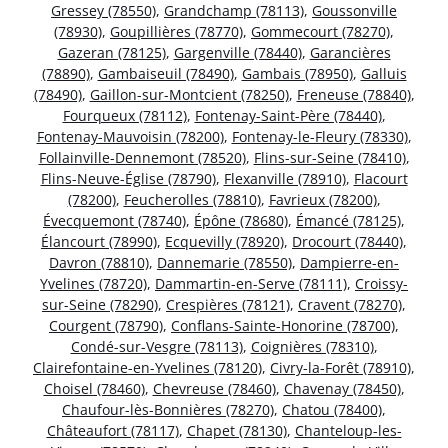
Gressey (78550)
,
Grandchamp (78113)
,
Goussonville
(78930)
,
Goupillières (78770)
,
Gommecourt (78270)
,
Gazeran (78125)
,
Gargenville (78440)
,
Garancières
(78890)
,
Gambaiseuil (78490)
,
Gambais (78950)
,
Galluis
(78490)
,
Gaillon-sur-Montcient (78250)
,
Freneuse (78840)
,
Fourqueux (78112)
,
Fontenay-Saint-Père (78440)
,
Fontenay-Mauvoisin (78200)
,
Fontenay-le-Fleury (78330)
,
Follainville-Dennemont (78520)
,
Flins-sur-Seine (78410)
,
Flins-Neuve-Église (78790)
,
Flexanville (78910)
,
Flacourt
(78200)
,
Feucherolles (78810)
,
Favrieux (78200)
,
Évecquemont (78740)
,
Épône (78680)
,
Émancé (78125)
,
Élancourt (78990)
,
Ecquevilly (78920)
,
Drocourt (78440)
,
Davron (78810)
,
Dannemarie (78550)
,
Dampierre-en-
Yvelines (78720)
,
Dammartin-en-Serve (78111)
,
Croissy-
sur-Seine (78290)
,
Crespières (78121)
,
Cravent (78270)
,
Courgent (78790)
,
Conflans-Sainte-Honorine (78700)
,
Condé-sur-Vesgre (78113)
,
Coignières (78310)
,
Clairefontaine-en-Yvelines (78120)
,
Civry-la-Forêt (78910)
,
Choisel (78460)
,
Chevreuse (78460)
,
Chavenay (78450)
,
Chaufour-lès-Bonnières (78270)
,
Chatou (78400)
,
Châteaufort (78117)
,
Chapet (78130)
,
Chanteloup-les-