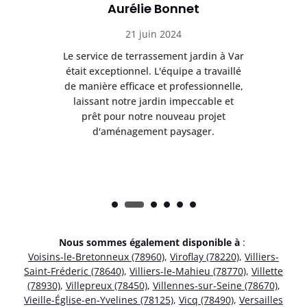
Aurélie Bonnet
21 juin 2024
à Var
Le service de terrassement jardin à Var
Le s
illé
était exceptionnel. L'équipe a travaillé
éta
lle,
de manière efficace et professionnelle,
de 
et
laissant notre jardin impeccable et
l
t
prêt pour notre nouveau projet
d'aménagement paysager.
Nous sommes également disponible à
:
Voisins-le-Bretonneux (78960)
,
Viroflay (78220)
,
Villiers-
Saint-Fréderic (78640)
,
Villiers-le-Mahieu (78770)
,
Villette
(78930)
,
Villepreux (78450)
,
Villennes-sur-Seine (78670)
,
Vieille-Église-en-Yvelines (78125)
,
Vicq (78490)
,
Versailles