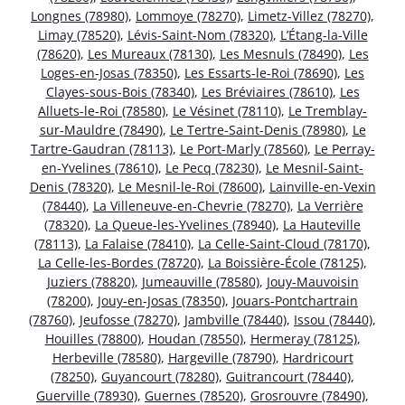
Longnes (78980)
,
Lommoye (78270)
,
Limetz-Villez (78270)
,
Limay (78520)
,
Lévis-Saint-Nom (78320)
,
L’Étang-la-Ville
(78620)
,
Les Mureaux (78130)
,
Les Mesnuls (78490)
,
Les
Loges-en-Josas (78350)
,
Les Essarts-le-Roi (78690)
,
Les
Clayes-sous-Bois (78340)
,
Les Bréviaires (78610)
,
Les
Alluets-le-Roi (78580)
,
Le Vésinet (78110)
,
Le Tremblay-
sur-Mauldre (78490)
,
Le Tertre-Saint-Denis (78980)
,
Le
Tartre-Gaudran (78113)
,
Le Port-Marly (78560)
,
Le Perray-
en-Yvelines (78610)
,
Le Pecq (78230)
,
Le Mesnil-Saint-
Denis (78320)
,
Le Mesnil-le-Roi (78600)
,
Lainville-en-Vexin
(78440)
,
La Villeneuve-en-Chevrie (78270)
,
La Verrière
(78320)
,
La Queue-les-Yvelines (78940)
,
La Hauteville
(78113)
,
La Falaise (78410)
,
La Celle-Saint-Cloud (78170)
,
La Celle-les-Bordes (78720)
,
La Boissière-École (78125)
,
Juziers (78820)
,
Jumeauville (78580)
,
Jouy-Mauvoisin
(78200)
,
Jouy-en-Josas (78350)
,
Jouars-Pontchartrain
(78760)
,
Jeufosse (78270)
,
Jambville (78440)
,
Issou (78440)
,
Houilles (78800)
,
Houdan (78550)
,
Hermeray (78125)
,
Herbeville (78580)
,
Hargeville (78790)
,
Hardricourt
(78250)
,
Guyancourt (78280)
,
Guitrancourt (78440)
,
Guerville (78930)
,
Guernes (78520)
,
Grosrouvre (78490)
,