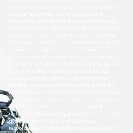
l’enlèvement gratuit d’épave, l’enlèvement épave et
le débarras ferraille, tout en assurant une
destruction véhicule hors d’usage conforme à la
réglementation en vigueur dans le Vert. Le rôle de
Débarras ferraille ne se limite pas à l’évacuation
des encombrants. Chaque intervention est pensée
comme une étape vers la récupération fers et
métaux, permettant de transformer des déchets
en ressources valorisables. Le travail d’un épaviste
et d’un ferrailleur expérimentés garantit que
chaque matériau suit un circuit de recyclage
ferraille adapté, évitant ainsi le gaspillage et les
dépôts sauvages. Cette approche contribue à une
meilleure organisation de la gestion des métaux à
l’échelle du Vert. Grâce à Débarras ferraille, le
rachat ferraille devient également une opportunité
de valorisation, offrant une alternative
responsable à l’abandon des métaux inutilisés. En