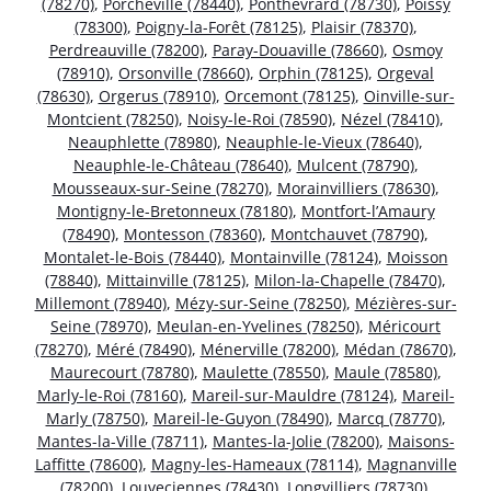
(78270)
,
Porcheville (78440)
,
Ponthévrard (78730)
,
Poissy
(78300)
,
Poigny-la-Forêt (78125)
,
Plaisir (78370)
,
Perdreauville (78200)
,
Paray-Douaville (78660)
,
Osmoy
(78910)
,
Orsonville (78660)
,
Orphin (78125)
,
Orgeval
(78630)
,
Orgerus (78910)
,
Orcemont (78125)
,
Oinville-sur-
Montcient (78250)
,
Noisy-le-Roi (78590)
,
Nézel (78410)
,
Neauphlette (78980)
,
Neauphle-le-Vieux (78640)
,
Neauphle-le-Château (78640)
,
Mulcent (78790)
,
Mousseaux-sur-Seine (78270)
,
Morainvilliers (78630)
,
Montigny-le-Bretonneux (78180)
,
Montfort-l’Amaury
(78490)
,
Montesson (78360)
,
Montchauvet (78790)
,
Montalet-le-Bois (78440)
,
Montainville (78124)
,
Moisson
(78840)
,
Mittainville (78125)
,
Milon-la-Chapelle (78470)
,
Millemont (78940)
,
Mézy-sur-Seine (78250)
,
Mézières-sur-
Seine (78970)
,
Meulan-en-Yvelines (78250)
,
Méricourt
(78270)
,
Méré (78490)
,
Ménerville (78200)
,
Médan (78670)
,
Maurecourt (78780)
,
Maulette (78550)
,
Maule (78580)
,
Marly-le-Roi (78160)
,
Mareil-sur-Mauldre (78124)
,
Mareil-
Marly (78750)
,
Mareil-le-Guyon (78490)
,
Marcq (78770)
,
Mantes-la-Ville (78711)
,
Mantes-la-Jolie (78200)
,
Maisons-
Laffitte (78600)
,
Magny-les-Hameaux (78114)
,
Magnanville
(78200)
,
Louveciennes (78430)
,
Longvilliers (78730)
,