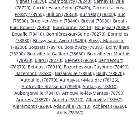
Vignes (78570)
,
Chambourcy (78240)
,
Cernay-la-Ville
(78720)
,
Carrières-sur-Seine (78420)
,
Carrières-sous-
Poissy (78955)
,
Bullion (78830)
,
Buchelay (78200)
,
Buc
(78530)
,
Brueil-en-Vexin (78440)
,
Bréval (78980)
,
Breuil-
Bois-Robert (78930)
,
Bourdonné (78113)
,
Bougival (78380)
,
Bouafle (78410)
,
Bonnières-sur-Seine (78270)
,
Bonnelles
(78830)
,
Boissy-sans-Avoir (78490)
,
Boissy-Mauvoisin
(78200)
,
Boissets (78910)
,
Bois-d’Arcy (78390)
,
Boinvilliers
(78200)
,
Boinville-le-Gaillard (78660)
,
Boinville-en-Mantois
(78930)
,
Blaru (78270)
,
Beynes (78650)
,
Bennecourt
(78270)
,
Béhoust (78910)
,
Bazoches-sur-Guyonne (78490)
,
Bazemont (78580)
,
Bazainville (78550)
,
Bailly (78870)
,
Autouillet (78770)
,
Aulnay-sur-Mauldre (78126)
,
Auffreville-Brasseuil (78930)
,
Auffargis (78610)
,
Aubergenville (78410)
,
Arnouville-lès-Mantes (78790)
,
Andrésy (78570)
,
Andelu (78770)
,
Allainville (78660)
,
Aigremont (78240)
,
Adainville (78113)
,
Achères (78260)
,
Ablis (78660)