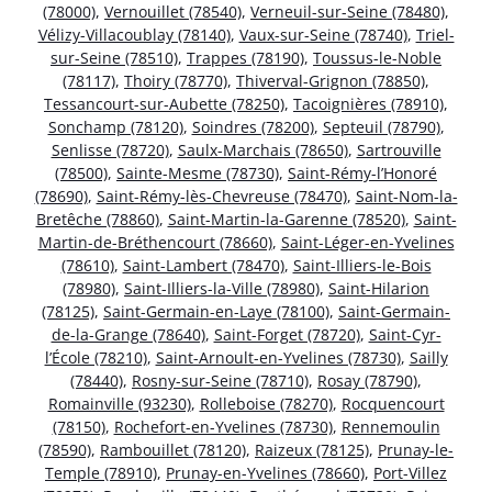
(78000)
,
Vernouillet (78540)
,
Verneuil-sur-Seine (78480)
,
Vélizy-Villacoublay (78140)
,
Vaux-sur-Seine (78740)
,
Triel-
sur-Seine (78510)
,
Trappes (78190)
,
Toussus-le-Noble
(78117)
,
Thoiry (78770)
,
Thiverval-Grignon (78850)
,
Tessancourt-sur-Aubette (78250)
,
Tacoignières (78910)
,
Sonchamp (78120)
,
Soindres (78200)
,
Septeuil (78790)
,
Senlisse (78720)
,
Saulx-Marchais (78650)
,
Sartrouville
(78500)
,
Sainte-Mesme (78730)
,
Saint-Rémy-l’Honoré
(78690)
,
Saint-Rémy-lès-Chevreuse (78470)
,
Saint-Nom-la-
Bretêche (78860)
,
Saint-Martin-la-Garenne (78520)
,
Saint-
Martin-de-Bréthencourt (78660)
,
Saint-Léger-en-Yvelines
(78610)
,
Saint-Lambert (78470)
,
Saint-Illiers-le-Bois
(78980)
,
Saint-Illiers-la-Ville (78980)
,
Saint-Hilarion
(78125)
,
Saint-Germain-en-Laye (78100)
,
Saint-Germain-
de-la-Grange (78640)
,
Saint-Forget (78720)
,
Saint-Cyr-
l’École (78210)
,
Saint-Arnoult-en-Yvelines (78730)
,
Sailly
(78440)
,
Rosny-sur-Seine (78710)
,
Rosay (78790)
,
Romainville (93230)
,
Rolleboise (78270)
,
Rocquencourt
(78150)
,
Rochefort-en-Yvelines (78730)
,
Rennemoulin
(78590)
,
Rambouillet (78120)
,
Raizeux (78125)
,
Prunay-le-
Temple (78910)
,
Prunay-en-Yvelines (78660)
,
Port-Villez