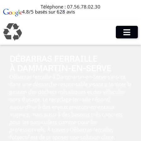
Téléphone :
07.56.78.02.30
4.8/5 basés sur 628 avis
DÉBARRAS FERRAILLE
À DAMMARTIN-EN-SERVE
Débarras ferraille à Dammartin-en-Serve s’inscrit
dans une démarche responsable visant à faciliter la
gestion des déchets métalliques et des véhicules
hors d’usage. Le recyclage ferraille répond
aujourd’hui à des enjeux environnementaux
majeurs, mais aussi à des besoins très concrets
pour les particuliers comme pour les
professionnels. À travers Débarras ferraille,
l’objectif est de proposer une solution claire,