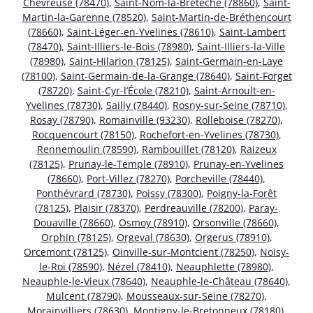
Chevreuse (78470)
,
Saint-Nom-la-Bretêche (78860)
,
Saint-
Martin-la-Garenne (78520)
,
Saint-Martin-de-Bréthencourt
(78660)
,
Saint-Léger-en-Yvelines (78610)
,
Saint-Lambert
(78470)
,
Saint-Illiers-le-Bois (78980)
,
Saint-Illiers-la-Ville
(78980)
,
Saint-Hilarion (78125)
,
Saint-Germain-en-Laye
(78100)
,
Saint-Germain-de-la-Grange (78640)
,
Saint-Forget
(78720)
,
Saint-Cyr-l’École (78210)
,
Saint-Arnoult-en-
Yvelines (78730)
,
Sailly (78440)
,
Rosny-sur-Seine (78710)
,
Rosay (78790)
,
Romainville (93230)
,
Rolleboise (78270)
,
Rocquencourt (78150)
,
Rochefort-en-Yvelines (78730)
,
Rennemoulin (78590)
,
Rambouillet (78120)
,
Raizeux
(78125)
,
Prunay-le-Temple (78910)
,
Prunay-en-Yvelines
(78660)
,
Port-Villez (78270)
,
Porcheville (78440)
,
Ponthévrard (78730)
,
Poissy (78300)
,
Poigny-la-Forêt
(78125)
,
Plaisir (78370)
,
Perdreauville (78200)
,
Paray-
Douaville (78660)
,
Osmoy (78910)
,
Orsonville (78660)
,
Orphin (78125)
,
Orgeval (78630)
,
Orgerus (78910)
,
Orcemont (78125)
,
Oinville-sur-Montcient (78250)
,
Noisy-
le-Roi (78590)
,
Nézel (78410)
,
Neauphlette (78980)
,
Neauphle-le-Vieux (78640)
,
Neauphle-le-Château (78640)
,
Mulcent (78790)
,
Mousseaux-sur-Seine (78270)
,
Morainvilliers (78630)
,
Montigny-le-Bretonneux (78180)
,