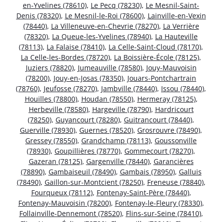
en-Yvelines (78610)
,
Le Pecq (78230)
,
Le Mesnil-Saint-
Denis (78320)
,
Le Mesnil-le-Roi (78600)
,
Lainville-en-Vexin
(78440)
,
La Villeneuve-en-Chevrie (78270)
,
La Verrière
(78320)
,
La Queue-les-Yvelines (78940)
,
La Hauteville
(78113)
,
La Falaise (78410)
,
La Celle-Saint-Cloud (78170)
,
La Celle-les-Bordes (78720)
,
La Boissière-École (78125)
,
Juziers (78820)
,
Jumeauville (78580)
,
Jouy-Mauvoisin
(78200)
,
Jouy-en-Josas (78350)
,
Jouars-Pontchartrain
(78760)
,
Jeufosse (78270)
,
Jambville (78440)
,
Issou (78440)
,
Houilles (78800)
,
Houdan (78550)
,
Hermeray (78125)
,
Herbeville (78580)
,
Hargeville (78790)
,
Hardricourt
(78250)
,
Guyancourt (78280)
,
Guitrancourt (78440)
,
Guerville (78930)
,
Guernes (78520)
,
Grosrouvre (78490)
,
Gressey (78550)
,
Grandchamp (78113)
,
Goussonville
(78930)
,
Goupillières (78770)
,
Gommecourt (78270)
,
Gazeran (78125)
,
Gargenville (78440)
,
Garancières
(78890)
,
Gambaiseuil (78490)
,
Gambais (78950)
,
Galluis
(78490)
,
Gaillon-sur-Montcient (78250)
,
Freneuse (78840)
,
Fourqueux (78112)
,
Fontenay-Saint-Père (78440)
,
Fontenay-Mauvoisin (78200)
,
Fontenay-le-Fleury (78330)
,
Follainville-Dennemont (78520)
,
Flins-sur-Seine (78410)
,