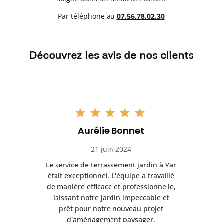
Par téléphone au
07.56.78.02.30
Découvrez les avis de nos clients
Aurélie Bonnet
21 juin 2024
à Var
Le service de terrassement jardin à Var
Le s
illé
était exceptionnel. L'équipe a travaillé
éta
lle,
de manière efficace et professionnelle,
de 
et
laissant notre jardin impeccable et
l
t
prêt pour notre nouveau projet
d'aménagement paysager.