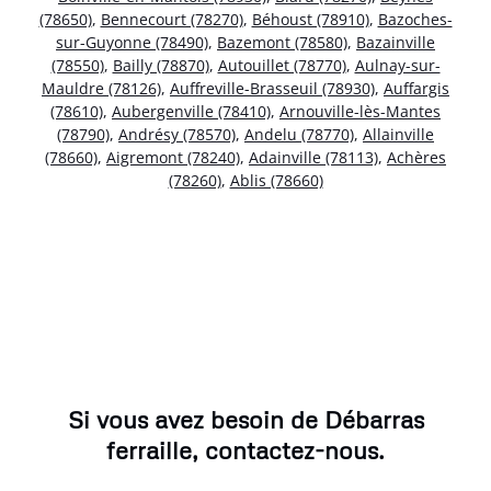
(78650)
,
Bennecourt (78270)
,
Béhoust (78910)
,
Bazoches-
sur-Guyonne (78490)
,
Bazemont (78580)
,
Bazainville
(78550)
,
Bailly (78870)
,
Autouillet (78770)
,
Aulnay-sur-
Mauldre (78126)
,
Auffreville-Brasseuil (78930)
,
Auffargis
(78610)
,
Aubergenville (78410)
,
Arnouville-lès-Mantes
(78790)
,
Andrésy (78570)
,
Andelu (78770)
,
Allainville
(78660)
,
Aigremont (78240)
,
Adainville (78113)
,
Achères
(78260)
,
Ablis (78660)
Si vous avez besoin de Débarras
ferraille, contactez-nous.