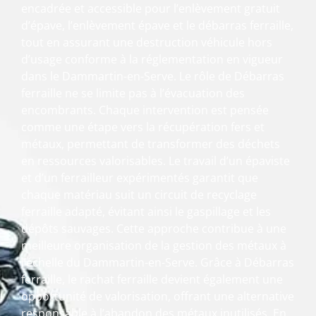
encadrée et accessible pour l’enlèvement gratuit
d’épave, l’enlèvement épave et le débarras ferraille,
tout en assurant une destruction véhicule hors
d’usage conforme à la réglementation en vigueur
dans le Dammartin-en-Serve. Le rôle de Débarras
ferraille ne se limite pas à l’évacuation des
encombrants. Chaque intervention est pensée
comme une étape vers la récupération fers et
métaux, permettant de transformer des déchets
en ressources valorisables. Le travail d’un épaviste
et d’un ferrailleur expérimentés garantit que
chaque matériau suit un circuit de recyclage
ferraille adapté, évitant ainsi le gaspillage et les
dépôts sauvages. Cette approche contribue à une
meilleure organisation de la gestion des métaux à
l’échelle du Dammartin-en-Serve. Grâce à Débarras
ferraille, le rachat ferraille devient également une
opportunité de valorisation, offrant une alternative
responsable à l’abandon des métaux inutilisés. En