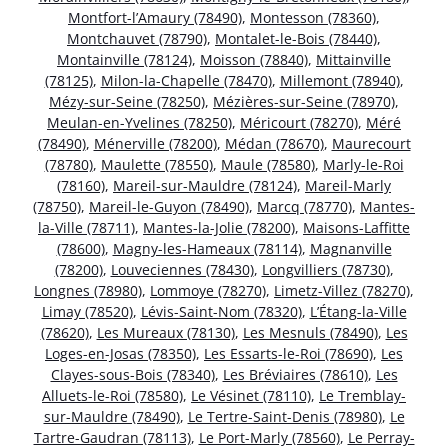
Montfort-l’Amaury (78490)
,
Montesson (78360)
,
Montchauvet (78790)
,
Montalet-le-Bois (78440)
,
Montainville (78124)
,
Moisson (78840)
,
Mittainville
(78125)
,
Milon-la-Chapelle (78470)
,
Millemont (78940)
,
Mézy-sur-Seine (78250)
,
Mézières-sur-Seine (78970)
,
Meulan-en-Yvelines (78250)
,
Méricourt (78270)
,
Méré
(78490)
,
Ménerville (78200)
,
Médan (78670)
,
Maurecourt
(78780)
,
Maulette (78550)
,
Maule (78580)
,
Marly-le-Roi
(78160)
,
Mareil-sur-Mauldre (78124)
,
Mareil-Marly
(78750)
,
Mareil-le-Guyon (78490)
,
Marcq (78770)
,
Mantes-
la-Ville (78711)
,
Mantes-la-Jolie (78200)
,
Maisons-Laffitte
(78600)
,
Magny-les-Hameaux (78114)
,
Magnanville
(78200)
,
Louveciennes (78430)
,
Longvilliers (78730)
,
Longnes (78980)
,
Lommoye (78270)
,
Limetz-Villez (78270)
,
Limay (78520)
,
Lévis-Saint-Nom (78320)
,
L’Étang-la-Ville
(78620)
,
Les Mureaux (78130)
,
Les Mesnuls (78490)
,
Les
Loges-en-Josas (78350)
,
Les Essarts-le-Roi (78690)
,
Les
Clayes-sous-Bois (78340)
,
Les Bréviaires (78610)
,
Les
Alluets-le-Roi (78580)
,
Le Vésinet (78110)
,
Le Tremblay-
sur-Mauldre (78490)
,
Le Tertre-Saint-Denis (78980)
,
Le
Tartre-Gaudran (78113)
,
Le Port-Marly (78560)
,
Le Perray-