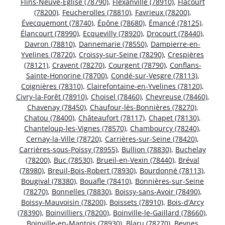
Flins-Neuve-Église (78790)
,
Flexanville (78910)
,
Flacourt
(78200)
,
Feucherolles (78810)
,
Favrieux (78200)
,
Évecquemont (78740)
,
Épône (78680)
,
Émancé (78125)
,
Élancourt (78990)
,
Ecquevilly (78920)
,
Drocourt (78440)
,
Davron (78810)
,
Dannemarie (78550)
,
Dampierre-en-
Yvelines (78720)
,
Croissy-sur-Seine (78290)
,
Crespières
(78121)
,
Cravent (78270)
,
Courgent (78790)
,
Conflans-
Sainte-Honorine (78700)
,
Condé-sur-Vesgre (78113)
,
Coignières (78310)
,
Clairefontaine-en-Yvelines (78120)
,
Civry-la-Forêt (78910)
,
Choisel (78460)
,
Chevreuse (78460)
,
Chavenay (78450)
,
Chaufour-lès-Bonnières (78270)
,
Chatou (78400)
,
Châteaufort (78117)
,
Chapet (78130)
,
Chanteloup-les-Vignes (78570)
,
Chambourcy (78240)
,
Cernay-la-Ville (78720)
,
Carrières-sur-Seine (78420)
,
Carrières-sous-Poissy (78955)
,
Bullion (78830)
,
Buchelay
(78200)
,
Buc (78530)
,
Brueil-en-Vexin (78440)
,
Bréval
(78980)
,
Breuil-Bois-Robert (78930)
,
Bourdonné (78113)
,
Bougival (78380)
,
Bouafle (78410)
,
Bonnières-sur-Seine
(78270)
,
Bonnelles (78830)
,
Boissy-sans-Avoir (78490)
,
Boissy-Mauvoisin (78200)
,
Boissets (78910)
,
Bois-d’Arcy
(78390)
,
Boinvilliers (78200)
,
Boinville-le-Gaillard (78660)
,
Boinville-en-Mantois (78930)
,
Blaru (78270)
,
Beynes