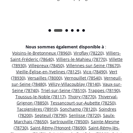
Nous sommes également disponible à
:
Voisins-le-Bretonneux (78960)
,
Viroflay (78220)
,
Villiers-
Saint-Fréderic (78640)
,
Villiers-le-Mahieu (78770)
,
Villette
(78930)
,
Villepreux (78450)
,
Villennes-sur-Seine (78670)
,
Vieille-Église-en-Yvelines (78125)
,
Vicq (78490)
,
Vert
(78930)
,
Versailles (78000)
,
Vernouillet (78540)
,
Verneuil-
sur-Seine (78480)
,
Vélizy-Villacoublay (78140)
,
Vaux-sur-
Seine (78740)
,
Triel-sur-Seine (78510)
,
Trappes (78190)
,
Toussus-le-Noble (78117)
,
Thoiry (78770)
,
Thiverval-
Grignon (78850)
,
Tessancourt-sur-Aubette (78250)
,
Tacoignières (78910)
,
Sonchamp (78120)
,
Soindres
(78200)
,
Septeuil (78790)
,
Senlisse (78720)
,
Saulx-
Marchais (78650)
,
Sartrouville (78500)
,
Sainte-Mesme
(78730)
,
Saint-Rémy-l’Honoré (78690)
,
Saint-Rémy-lès-