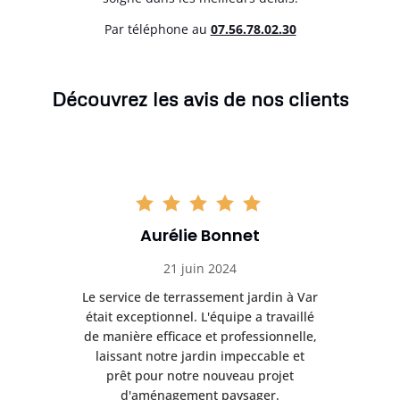
Par téléphone au
07.56.78.02.30
Découvrez les avis de nos clients
Aurélie Bonnet
21 juin 2024
à Var
Le service de terrassement jardin à Var
Le s
illé
était exceptionnel. L'équipe a travaillé
éta
lle,
de manière efficace et professionnelle,
de 
et
laissant notre jardin impeccable et
l
t
prêt pour notre nouveau projet
d'aménagement paysager.