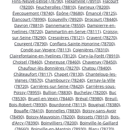
Flins-Neuve-Église (78790)
,
Flexanville (78910)
,
Flacourt
(78200)
,
Feucherolles (78810)
,
Favrieux (78200)
,
Évecquemont (78740)
,
Épône (78680)
,
Émancé (78125)
,
Élancourt (78990)
,
Ecquevilly (78920)
,
Drocourt (78440)
,
Davron (78810)
,
Dannemarie (78550)
,
Dampierre-en-
Yvelines (78720)
,
Dammartin-en-Serve (78111)
,
Croissy-
sur-Seine (78290)
,
Crespières (78121)
,
Cravent (78270)
,
Courgent (78790)
,
Conflans-Sainte-Honorine (78700)
,
Condé-sur-Vesgre (78113)
,
Coignières (78310)
,
Clairefontaine-en-Yvelines (78120)
,
Civry-la-Forêt (78910)
,
Choisel (78460)
,
Chevreuse (78460)
,
Chavenay (78450)
,
Chaufour-lès-Bonnières (78270)
,
Chatou (78400)
,
Châteaufort (78117)
,
Chapet (78130)
,
Chanteloup-les-
Vignes (78570)
,
Chambourcy (78240)
,
Cernay-la-Ville
(78720)
,
Carrières-sur-Seine (78420)
,
Carrières-sous-
Poissy (78955)
,
Bullion (78830)
,
Buchelay (78200)
,
Buc
(78530)
,
Brueil-en-Vexin (78440)
,
Bréval (78980)
,
Breuil-
Bois-Robert (78930)
,
Bourdonné (78113)
,
Bougival (78380)
,
Bouafle (78410)
,
Bonnelles (78830)
,
Boissy-sans-Avoir
(78490)
,
Boissy-Mauvoisin (78200)
,
Boissets (78910)
,
Bois-
d’Arcy (78390)
,
Boinvilliers (78200)
,
Boinville-le-Gaillard
(78660)
,
Boinville-en-Mantois (78930)
,
Blaru (78270)
,