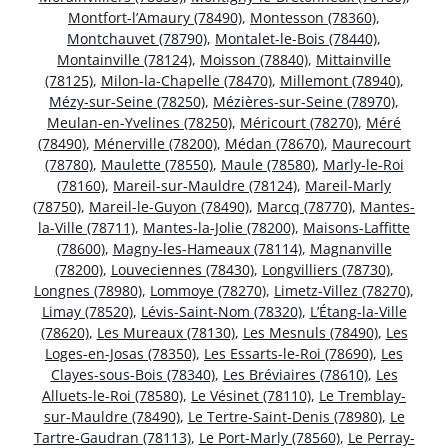
Montfort-l’Amaury (78490)
,
Montesson (78360)
,
Montchauvet (78790)
,
Montalet-le-Bois (78440)
,
Montainville (78124)
,
Moisson (78840)
,
Mittainville
(78125)
,
Milon-la-Chapelle (78470)
,
Millemont (78940)
,
Mézy-sur-Seine (78250)
,
Mézières-sur-Seine (78970)
,
Meulan-en-Yvelines (78250)
,
Méricourt (78270)
,
Méré
(78490)
,
Ménerville (78200)
,
Médan (78670)
,
Maurecourt
(78780)
,
Maulette (78550)
,
Maule (78580)
,
Marly-le-Roi
(78160)
,
Mareil-sur-Mauldre (78124)
,
Mareil-Marly
(78750)
,
Mareil-le-Guyon (78490)
,
Marcq (78770)
,
Mantes-
la-Ville (78711)
,
Mantes-la-Jolie (78200)
,
Maisons-Laffitte
(78600)
,
Magny-les-Hameaux (78114)
,
Magnanville
(78200)
,
Louveciennes (78430)
,
Longvilliers (78730)
,
Longnes (78980)
,
Lommoye (78270)
,
Limetz-Villez (78270)
,
Limay (78520)
,
Lévis-Saint-Nom (78320)
,
L’Étang-la-Ville
(78620)
,
Les Mureaux (78130)
,
Les Mesnuls (78490)
,
Les
Loges-en-Josas (78350)
,
Les Essarts-le-Roi (78690)
,
Les
Clayes-sous-Bois (78340)
,
Les Bréviaires (78610)
,
Les
Alluets-le-Roi (78580)
,
Le Vésinet (78110)
,
Le Tremblay-
sur-Mauldre (78490)
,
Le Tertre-Saint-Denis (78980)
,
Le
Tartre-Gaudran (78113)
,
Le Port-Marly (78560)
,
Le Perray-