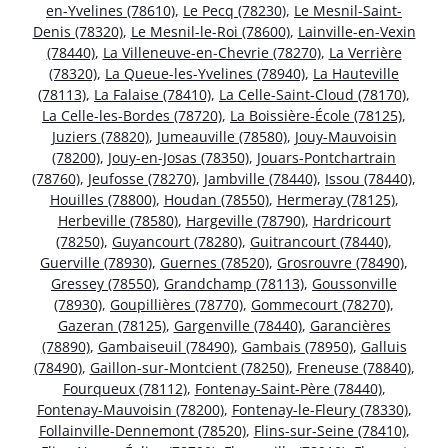
en-Yvelines (78610)
,
Le Pecq (78230)
,
Le Mesnil-Saint-
Denis (78320)
,
Le Mesnil-le-Roi (78600)
,
Lainville-en-Vexin
(78440)
,
La Villeneuve-en-Chevrie (78270)
,
La Verrière
(78320)
,
La Queue-les-Yvelines (78940)
,
La Hauteville
(78113)
,
La Falaise (78410)
,
La Celle-Saint-Cloud (78170)
,
La Celle-les-Bordes (78720)
,
La Boissière-École (78125)
,
Juziers (78820)
,
Jumeauville (78580)
,
Jouy-Mauvoisin
(78200)
,
Jouy-en-Josas (78350)
,
Jouars-Pontchartrain
(78760)
,
Jeufosse (78270)
,
Jambville (78440)
,
Issou (78440)
,
Houilles (78800)
,
Houdan (78550)
,
Hermeray (78125)
,
Herbeville (78580)
,
Hargeville (78790)
,
Hardricourt
(78250)
,
Guyancourt (78280)
,
Guitrancourt (78440)
,
Guerville (78930)
,
Guernes (78520)
,
Grosrouvre (78490)
,
Gressey (78550)
,
Grandchamp (78113)
,
Goussonville
(78930)
,
Goupillières (78770)
,
Gommecourt (78270)
,
Gazeran (78125)
,
Gargenville (78440)
,
Garancières
(78890)
,
Gambaiseuil (78490)
,
Gambais (78950)
,
Galluis
(78490)
,
Gaillon-sur-Montcient (78250)
,
Freneuse (78840)
,
Fourqueux (78112)
,
Fontenay-Saint-Père (78440)
,
Fontenay-Mauvoisin (78200)
,
Fontenay-le-Fleury (78330)
,
Follainville-Dennemont (78520)
,
Flins-sur-Seine (78410)
,