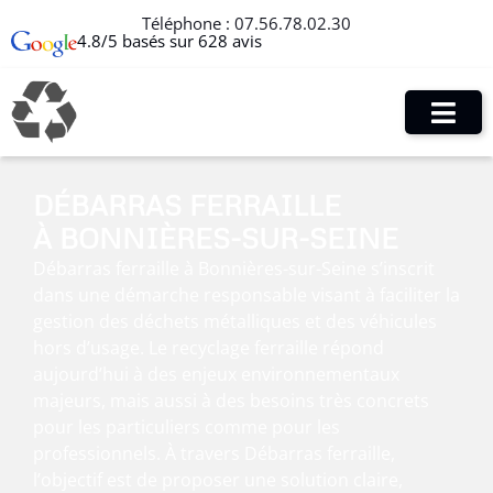
Téléphone :
07.56.78.02.30
4.8/5 basés sur 628 avis
DÉBARRAS FERRAILLE
À BONNIÈRES-SUR-SEINE
Débarras ferraille à Bonnières-sur-Seine s’inscrit
dans une démarche responsable visant à faciliter la
gestion des déchets métalliques et des véhicules
hors d’usage. Le recyclage ferraille répond
aujourd’hui à des enjeux environnementaux
majeurs, mais aussi à des besoins très concrets
pour les particuliers comme pour les
professionnels. À travers Débarras ferraille,
l’objectif est de proposer une solution claire,