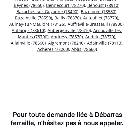
Beynes (78650)
,
Bennecourt (78270)
,
Béhoust (78910)
,
Bazoches-sur-Guyonne (78490)
,
Bazemont (78580)
,
Bazainville (78550)
,
Bailly (78870)
,
Autouillet (78770)
,
Aulnay-sur-Mauldre (78126)
,
Auffreville-Brasseuil (78930)
,
Auffargis (78610)
,
Aubergenville (78410)
,
Arnouville-lès-
Mantes (78790)
,
Andrésy (78570)
,
Andelu (78770)
,
Allainville (78660)
,
Aigremont (78240)
,
Adainville (78113)
,
Achères (78260)
,
Ablis (78660)
Pour toute demande liée à Débarras
ferraille, n'hésitez pas à nous appeler.