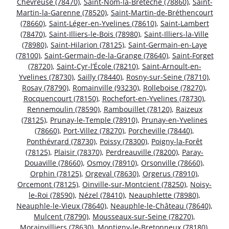
Chevreuse (78470)
,
Saint-Nom-la-Bretêche (78860)
,
Saint-
Martin-la-Garenne (78520)
,
Saint-Martin-de-Bréthencourt
(78660)
,
Saint-Léger-en-Yvelines (78610)
,
Saint-Lambert
(78470)
,
Saint-Illiers-le-Bois (78980)
,
Saint-Illiers-la-Ville
(78980)
,
Saint-Hilarion (78125)
,
Saint-Germain-en-Laye
(78100)
,
Saint-Germain-de-la-Grange (78640)
,
Saint-Forget
(78720)
,
Saint-Cyr-l’École (78210)
,
Saint-Arnoult-en-
Yvelines (78730)
,
Sailly (78440)
,
Rosny-sur-Seine (78710)
,
Rosay (78790)
,
Romainville (93230)
,
Rolleboise (78270)
,
Rocquencourt (78150)
,
Rochefort-en-Yvelines (78730)
,
Rennemoulin (78590)
,
Rambouillet (78120)
,
Raizeux
(78125)
,
Prunay-le-Temple (78910)
,
Prunay-en-Yvelines
(78660)
,
Port-Villez (78270)
,
Porcheville (78440)
,
Ponthévrard (78730)
,
Poissy (78300)
,
Poigny-la-Forêt
(78125)
,
Plaisir (78370)
,
Perdreauville (78200)
,
Paray-
Douaville (78660)
,
Osmoy (78910)
,
Orsonville (78660)
,
Orphin (78125)
,
Orgeval (78630)
,
Orgerus (78910)
,
Orcemont (78125)
,
Oinville-sur-Montcient (78250)
,
Noisy-
le-Roi (78590)
,
Nézel (78410)
,
Neauphlette (78980)
,
Neauphle-le-Vieux (78640)
,
Neauphle-le-Château (78640)
,
Mulcent (78790)
,
Mousseaux-sur-Seine (78270)
,
Morainvilliers (78630)
,
Montigny-le-Bretonneux (78180)
,