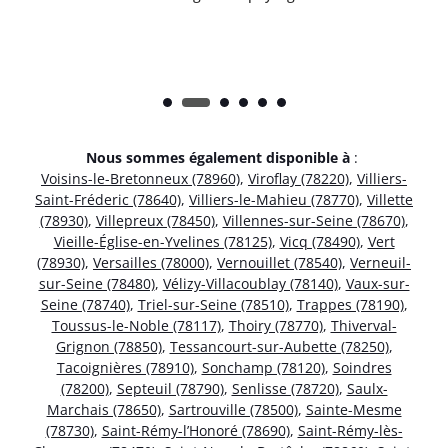
Nous sommes également disponible à
:
Voisins-le-Bretonneux (78960)
,
Viroflay (78220)
,
Villiers-
Saint-Fréderic (78640)
,
Villiers-le-Mahieu (78770)
,
Villette
(78930)
,
Villepreux (78450)
,
Villennes-sur-Seine (78670)
,
Vieille-Église-en-Yvelines (78125)
,
Vicq (78490)
,
Vert
(78930)
,
Versailles (78000)
,
Vernouillet (78540)
,
Verneuil-
sur-Seine (78480)
,
Vélizy-Villacoublay (78140)
,
Vaux-sur-
Seine (78740)
,
Triel-sur-Seine (78510)
,
Trappes (78190)
,
Toussus-le-Noble (78117)
,
Thoiry (78770)
,
Thiverval-
Grignon (78850)
,
Tessancourt-sur-Aubette (78250)
,
Tacoignières (78910)
,
Sonchamp (78120)
,
Soindres
(78200)
,
Septeuil (78790)
,
Senlisse (78720)
,
Saulx-
Marchais (78650)
,
Sartrouville (78500)
,
Sainte-Mesme
(78730)
,
Saint-Rémy-l’Honoré (78690)
,
Saint-Rémy-lès-