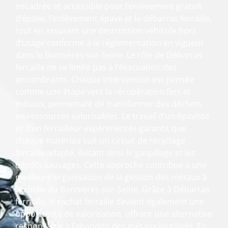
encadrée et accessible pour l’enlèvement gratuit
d’épave, l’enlèvement épave et le débarras ferraille,
tout en assurant une destruction véhicule hors
d’usage conforme à la réglementation en vigueur
dans le Bonnières-sur-Seine. Le rôle de Débarras
ferraille ne se limite pas à l’évacuation des
encombrants. Chaque intervention est pensée
comme une étape vers la récupération fers et
métaux, permettant de transformer des déchets
en ressources valorisables. Le travail d’un épaviste
et d’un ferrailleur expérimentés garantit que
chaque matériau suit un circuit de recyclage
ferraille adapté, évitant ainsi le gaspillage et les
dépôts sauvages. Cette approche contribue à une
meilleure organisation de la gestion des métaux à
l’échelle du Bonnières-sur-Seine. Grâce à Débarras
ferraille, le rachat ferraille devient également une
opportunité de valorisation, offrant une alternative
responsable à l’abandon des métaux inutilisés. En