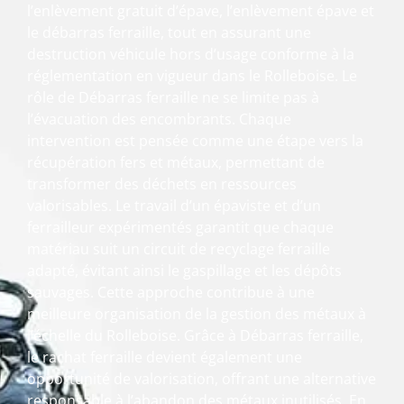
l’enlèvement gratuit d’épave, l’enlèvement épave et
le débarras ferraille, tout en assurant une
destruction véhicule hors d’usage conforme à la
réglementation en vigueur dans le Rolleboise. Le
rôle de Débarras ferraille ne se limite pas à
l’évacuation des encombrants. Chaque
intervention est pensée comme une étape vers la
récupération fers et métaux, permettant de
transformer des déchets en ressources
valorisables. Le travail d’un épaviste et d’un
ferrailleur expérimentés garantit que chaque
matériau suit un circuit de recyclage ferraille
adapté, évitant ainsi le gaspillage et les dépôts
sauvages. Cette approche contribue à une
meilleure organisation de la gestion des métaux à
l’échelle du Rolleboise. Grâce à Débarras ferraille,
le rachat ferraille devient également une
opportunité de valorisation, offrant une alternative
responsable à l’abandon des métaux inutilisés. En