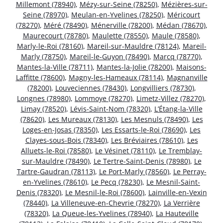
Millemont (78940)
,
Mézy-sur-Seine (78250)
,
Mézières-sur-
Seine (78970)
,
Meulan-en-Yvelines (78250)
,
Méricourt
(78270)
,
Méré (78490)
,
Ménerville (78200)
,
Médan (78670)
,
Maurecourt (78780)
,
Maulette (78550)
,
Maule (78580)
,
Marly-le-Roi (78160)
,
Mareil-sur-Mauldre (78124)
,
Mareil-
Marly (78750)
,
Mareil-le-Guyon (78490)
,
Marcq (78770)
,
Mantes-la-Ville (78711)
,
Mantes-la-Jolie (78200)
,
Maisons-
Laffitte (78600)
,
Magny-les-Hameaux (78114)
,
Magnanville
(78200)
,
Louveciennes (78430)
,
Longvilliers (78730)
,
Longnes (78980)
,
Lommoye (78270)
,
Limetz-Villez (78270)
,
Limay (78520)
,
Lévis-Saint-Nom (78320)
,
L’Étang-la-Ville
(78620)
,
Les Mureaux (78130)
,
Les Mesnuls (78490)
,
Les
Loges-en-Josas (78350)
,
Les Essarts-le-Roi (78690)
,
Les
Clayes-sous-Bois (78340)
,
Les Bréviaires (78610)
,
Les
Alluets-le-Roi (78580)
,
Le Vésinet (78110)
,
Le Tremblay-
sur-Mauldre (78490)
,
Le Tertre-Saint-Denis (78980)
,
Le
Tartre-Gaudran (78113)
,
Le Port-Marly (78560)
,
Le Perray-
en-Yvelines (78610)
,
Le Pecq (78230)
,
Le Mesnil-Saint-
Denis (78320)
,
Le Mesnil-le-Roi (78600)
,
Lainville-en-Vexin
(78440)
,
La Villeneuve-en-Chevrie (78270)
,
La Verrière
(78320)
,
La Queue-les-Yvelines (78940)
,
La Hauteville