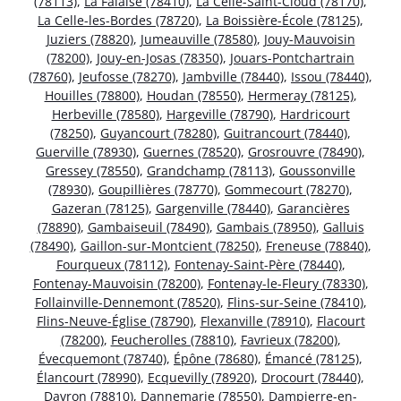
(78113)
,
La Falaise (78410)
,
La Celle-Saint-Cloud (78170)
,
La Celle-les-Bordes (78720)
,
La Boissière-École (78125)
,
Juziers (78820)
,
Jumeauville (78580)
,
Jouy-Mauvoisin
(78200)
,
Jouy-en-Josas (78350)
,
Jouars-Pontchartrain
(78760)
,
Jeufosse (78270)
,
Jambville (78440)
,
Issou (78440)
,
Houilles (78800)
,
Houdan (78550)
,
Hermeray (78125)
,
Herbeville (78580)
,
Hargeville (78790)
,
Hardricourt
(78250)
,
Guyancourt (78280)
,
Guitrancourt (78440)
,
Guerville (78930)
,
Guernes (78520)
,
Grosrouvre (78490)
,
Gressey (78550)
,
Grandchamp (78113)
,
Goussonville
(78930)
,
Goupillières (78770)
,
Gommecourt (78270)
,
Gazeran (78125)
,
Gargenville (78440)
,
Garancières
(78890)
,
Gambaiseuil (78490)
,
Gambais (78950)
,
Galluis
(78490)
,
Gaillon-sur-Montcient (78250)
,
Freneuse (78840)
,
Fourqueux (78112)
,
Fontenay-Saint-Père (78440)
,
Fontenay-Mauvoisin (78200)
,
Fontenay-le-Fleury (78330)
,
Follainville-Dennemont (78520)
,
Flins-sur-Seine (78410)
,
Flins-Neuve-Église (78790)
,
Flexanville (78910)
,
Flacourt
(78200)
,
Feucherolles (78810)
,
Favrieux (78200)
,
Évecquemont (78740)
,
Épône (78680)
,
Émancé (78125)
,
Élancourt (78990)
,
Ecquevilly (78920)
,
Drocourt (78440)
,
Davron (78810)
,
Dannemarie (78550)
,
Dampierre-en-