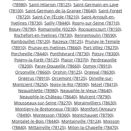
(78980)
,
Saint-Hilarion (78125)
,
Saint-Germain-en-Laye
(78100)
,
Saint-Germain-de-la-Grange (78640)
,
Saint-Forget
(78720)
,
Saint-Cyr-l’École (78210)
,
Saint-Arnoult-en-
Yvelines (78730)
,
Sailly (78440)
,
Rosny-sur-Seine (78710)
,
Rosay (78790)
,
Romainville (93230)
,
Rocquencourt (78150)
,
Rochefort-en-Yvelines (78730)
,
Rennemoulin (78590)
,
Rambouillet (78120)
,
Raizeux (78125)
,
Prunay-le-Temple
(78910)
,
Prunay-en-Yvelines (78660)
,
Port-Villez (78270)
,
Porcheville (78440)
,
Ponthévrard (78730)
,
Poissy (78300)
,
Poigny-la-Forêt (78125)
,
Plaisir (78370)
,
Perdreauville
(78200)
,
Paray-Douaville (78660)
,
Osmoy (78910)
,
Orsonville (78660)
,
Orphin (78125)
,
Orgeval (78630)
,
Orgerus (78910)
,
Orcemont (78125)
,
Oinville-sur-
Montcient (78250)
,
Noisy-le-Roi (78590)
,
Nézel (78410)
,
Neauphlette (78980)
,
Neauphle-le-Vieux (78640)
,
Neauphle-le-Château (78640)
,
Mulcent (78790)
,
Mousseaux-sur-Seine (78270)
,
Morainvilliers (78630)
,
Montigny-le-Bretonneux (78180)
,
Montfort-l’Amaury
(78490)
,
Montesson (78360)
,
Montchauvet (78790)
,
Montalet-le-Bois (78440)
,
Montainville (78124)
,
Moisson
(78840)
,
Mittainville (78125)
,
Milon-la-Chapelle (78470)
,