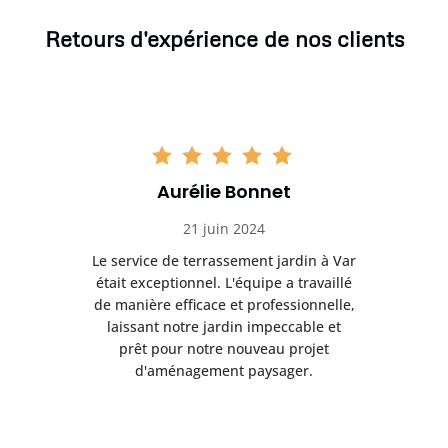
Retours d'expérience de nos clients
Aurélie Bonnet
21 juin 2024
à Var
Le service de terrassement jardin à Var
Le s
illé
était exceptionnel. L'équipe a travaillé
éta
lle,
de manière efficace et professionnelle,
de 
et
laissant notre jardin impeccable et
l
t
prêt pour notre nouveau projet
d'aménagement paysager.