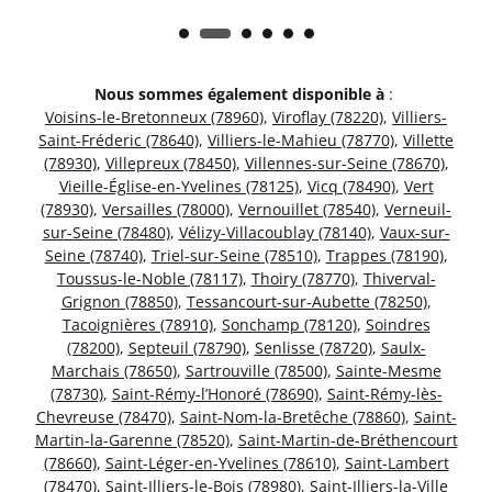
Nous sommes également disponible à
:
Voisins-le-Bretonneux (78960)
,
Viroflay (78220)
,
Villiers-
Saint-Fréderic (78640)
,
Villiers-le-Mahieu (78770)
,
Villette
(78930)
,
Villepreux (78450)
,
Villennes-sur-Seine (78670)
,
Vieille-Église-en-Yvelines (78125)
,
Vicq (78490)
,
Vert
(78930)
,
Versailles (78000)
,
Vernouillet (78540)
,
Verneuil-
sur-Seine (78480)
,
Vélizy-Villacoublay (78140)
,
Vaux-sur-
Seine (78740)
,
Triel-sur-Seine (78510)
,
Trappes (78190)
,
Toussus-le-Noble (78117)
,
Thoiry (78770)
,
Thiverval-
Grignon (78850)
,
Tessancourt-sur-Aubette (78250)
,
Tacoignières (78910)
,
Sonchamp (78120)
,
Soindres
(78200)
,
Septeuil (78790)
,
Senlisse (78720)
,
Saulx-
Marchais (78650)
,
Sartrouville (78500)
,
Sainte-Mesme
(78730)
,
Saint-Rémy-l’Honoré (78690)
,
Saint-Rémy-lès-
Chevreuse (78470)
,
Saint-Nom-la-Bretêche (78860)
,
Saint-
Martin-la-Garenne (78520)
,
Saint-Martin-de-Bréthencourt
(78660)
,
Saint-Léger-en-Yvelines (78610)
,
Saint-Lambert
(78470)
,
Saint-Illiers-le-Bois (78980)
,
Saint-Illiers-la-Ville