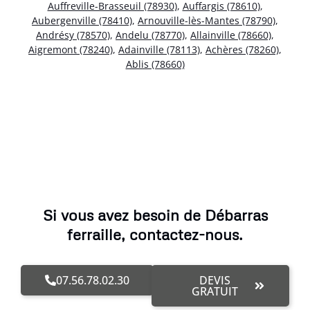
Auffreville-Brasseuil (78930)
,
Auffargis (78610)
,
Aubergenville (78410)
,
Arnouville-lès-Mantes (78790)
,
Andrésy (78570)
,
Andelu (78770)
,
Allainville (78660)
,
Aigremont (78240)
,
Adainville (78113)
,
Achères (78260)
,
Ablis (78660)
Si vous avez besoin de Débarras
ferraille, contactez-nous.
07.56.78.02.30
DEVIS
GRATUIT