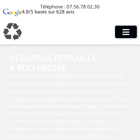
Téléphone :
07.56.78.02.30
4.8/5 basés sur 628 avis
DÉBARRAS FERRAILLE
À ROLLEBOISE
Débarras ferraille à Rolleboise s’inscrit dans une
démarche responsable visant à faciliter la gestion
des déchets métalliques et des véhicules hors
d’usage. Le recyclage ferraille répond aujourd’hui à
des enjeux environnementaux majeurs, mais aussi
à des besoins très concrets pour les particuliers
comme pour les professionnels. À travers
Débarras ferraille, l’objectif est de proposer une
solution claire, encadrée et accessible pour