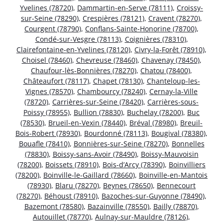
Yvelines (78720)
,
Dammartin-en-Serve (78111)
,
Croissy-
sur-Seine (78290)
,
Crespières (78121)
,
Cravent (78270)
,
Courgent (78790)
,
Conflans-Sainte-Honorine (78700)
,
Condé-sur-Vesgre (78113)
,
Coignières (78310)
,
Clairefontaine-en-Yvelines (78120)
,
Civry-la-Forêt (78910)
,
Choisel (78460)
,
Chevreuse (78460)
,
Chavenay (78450)
,
Chaufour-lès-Bonnières (78270)
,
Chatou (78400)
,
Châteaufort (78117)
,
Chapet (78130)
,
Chanteloup-les-
Vignes (78570)
,
Chambourcy (78240)
,
Cernay-la-Ville
(78720)
,
Carrières-sur-Seine (78420)
,
Carrières-sous-
Poissy (78955)
,
Bullion (78830)
,
Buchelay (78200)
,
Buc
(78530)
,
Brueil-en-Vexin (78440)
,
Bréval (78980)
,
Breuil-
Bois-Robert (78930)
,
Bourdonné (78113)
,
Bougival (78380)
,
Bouafle (78410)
,
Bonnières-sur-Seine (78270)
,
Bonnelles
(78830)
,
Boissy-sans-Avoir (78490)
,
Boissy-Mauvoisin
(78200)
,
Boissets (78910)
,
Bois-d’Arcy (78390)
,
Boinvilliers
(78200)
,
Boinville-le-Gaillard (78660)
,
Boinville-en-Mantois
(78930)
,
Blaru (78270)
,
Beynes (78650)
,
Bennecourt
(78270)
,
Béhoust (78910)
,
Bazoches-sur-Guyonne (78490)
,
Bazemont (78580)
,
Bazainville (78550)
,
Bailly (78870)
,
Autouillet (78770)
,
Aulnay-sur-Mauldre (78126)
,