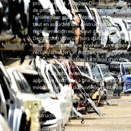
professionnels. À travers Destruction véhicule
de proposer une solution claire, encadrée et
l’enlèvement gratuit d’épave, l’enlèvement ép
tout en assurant une destruction véhicule h
réglementation en vigueur dans le Boinville-
Destruction véhicule hors d’usage ne se limi
encombrants. Chaque intervention est pens
récupération fers et métaux, permettant de
ressources valorisables. Le travail d’un épavis
expérimentés garantit que chaque matériau s
ferraille adapté, évitant ainsi le gaspillage e
approche contribue à une meilleure organisa
métaux à l’échelle du Boinville-en-Mantois. 
hors d’usage, le rachat ferraille devient ég
valorisation, offrant une alternative respo
inutilisés. En s’appuyant sur une connaissanc
Destruction véhicule hors d’usage à Boinvi
chaque situation avec pragmatisme et efficac
permet de répondre aux besoins immédiats t