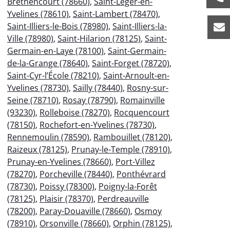
Bréthencourt (78660)
,
Saint-Léger-en-
Yvelines (78610)
,
Saint-Lambert (78470)
,
Saint-Illiers-le-Bois (78980)
,
Saint-Illiers-la-
Ville (78980)
,
Saint-Hilarion (78125)
,
Saint-
Germain-en-Laye (78100)
,
Saint-Germain-
de-la-Grange (78640)
,
Saint-Forget (78720)
,
Saint-Cyr-l’École (78210)
,
Saint-Arnoult-en-
Yvelines (78730)
,
Sailly (78440)
,
Rosny-sur-
Seine (78710)
,
Rosay (78790)
,
Romainville
(93230)
,
Rolleboise (78270)
,
Rocquencourt
(78150)
,
Rochefort-en-Yvelines (78730)
,
Rennemoulin (78590)
,
Rambouillet (78120)
,
Raizeux (78125)
,
Prunay-le-Temple (78910)
,
Prunay-en-Yvelines (78660)
,
Port-Villez
(78270)
,
Porcheville (78440)
,
Ponthévrard
(78730)
,
Poissy (78300)
,
Poigny-la-Forêt
(78125)
,
Plaisir (78370)
,
Perdreauville
(78200)
,
Paray-Douaville (78660)
,
Osmoy
(78910)
,
Orsonville (78660)
,
Orphin (78125)
,