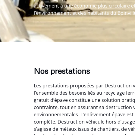
activement à une économie plus circulaire et
l’environnement et des habitants du Boinvill
Nos prestations
Les prestations proposées par Destruction v
l’ensemble des besoins liés au recyclage ferr
gratuit d’épave constitue une solution prati
contrainte, tout en assurant sa destruction 
environnementales. L’enlèvement épave est ré
complète. Destruction véhicule hors d’usage i
Au
s’agisse de métaux issus de chantiers, de v