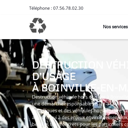
Téléphone :
07.56.78.02.30
Nos services
DESTRUCTION VÉH
D’USAGE
À BOINVILLE-EN-
Destruction véhicule hors d’usage à Boinville
une démarche responsable visant à faciliter 
métalliques et des véhicules hors d’usage. Le
aujourd’hui à des enjeux environnementaux 
besoins très concrets pour les particuliers