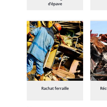
d’épave
Rachat ferraille
Réc