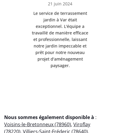
21 juin 2024
21 
Le service de terrassement
Le service
jardin à Var était
jardi
exceptionnel. L'équipe a
exception
travaillé de manière efficace
travaillé d
et professionnelle, laissant
et professi
notre jardin impeccable et
notre jard
prêt pour notre nouveau
prêt pou
projet d'aménagement
projet 
paysager.
p
Nous sommes également disponible à
:
Voisins-le-Bretonneux (78960)
,
Viroflay
(78220)
,
Villiers-Saint-Fréderic (78640)
,