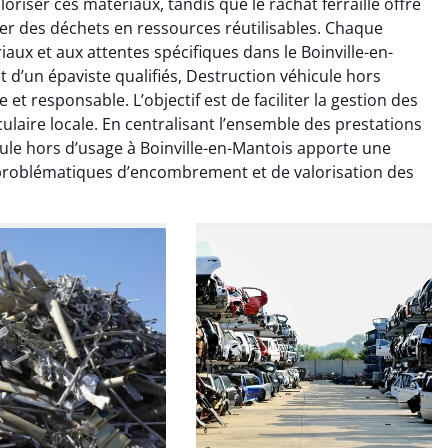
riser ces matériaux, tandis que le rachat ferraille offre
21 juin 2024
21 juin 2024
er des déchets en ressources réutilisables. Chaque
ice de terrassement
Le service de terrassement
aux et aux attentes spécifiques dans le Boinville-en-
rdin à Var était
jardin à Var était
et d’un épaviste qualifiés, Destruction véhicule hors
ionnel. L'équipe a
exceptionnel. L'équipe a
et responsable. L’objectif est de faciliter la gestion des
é de manière efficace
travaillé de manière efficace
laire locale. En centralisant l’ensemble des prestations
essionnelle, laissant
et professionnelle, laissant
icule hors d’usage à Boinville-en-Mantois apporte une
ardin impeccable et
notre jardin impeccable et
 problématiques d’encombrement et de valorisation des
our notre nouveau
prêt pour notre nouveau
et d'aménagement
projet d'aménagement
paysager.
paysager.