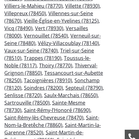
Villiers-le-Mahieu (78770)
,
Villette (78930)
,
Villepreux (78450)
,
Villennes-sur-Seine
(78670)
,
Vieille-Église-en-Yvelines (78125)
,
Vicq (78490)
,
Vert (78930)
,
Versailles
(78000)
,
Vernouillet (78540)
,
Verneuil-sur-
Seine (78480)
,
Vélizy-Villacoublay (78140)
,
Vaux-sur-Seine (78740)
,
Triel-sur-Seine
(78510)
,
Trappes (78190)
,
Toussus-le-
Noble (78117)
,
Thoiry (78770)
,
Thiverval-
Grignon (78850)
,
Tessancourt-sur-Aubette
(78250)
,
Tacoignières (78910)
,
Sonchamp
(78120)
,
Soindres (78200)
,
Septeuil (78790)
,
Senlisse (78720)
,
Saulx-Marchais (78650)
,
Sartrouville (78500)
,
Sainte-Mesme
(78730)
,
Saint-Rémy-l’Honoré (78690)
,
Saint-Rémy-lès-Chevreuse (78470)
,
Saint-
Nom-la-Bretêche (78860)
,
Saint-Martin-la-
Garenne (78520)
,
Saint-Martin-de-