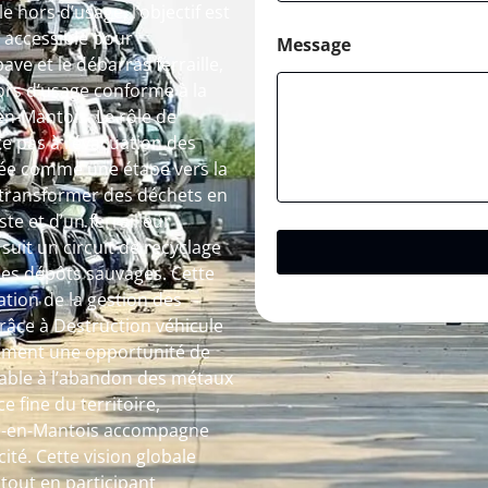
 hors d’usage, l’objectif est
 accessible pour
Message
ave et le débarras ferraille,
ors d’usage conforme à la
en-Mantois. Le rôle de
te pas à l’évacuation des
ée comme une étape vers la
 transformer des déchets en
te et d’un ferrailleur
uit un circuit de recyclage
t les dépôts sauvages. Cette
tion de la gestion des
Grâce à Destruction véhicule
alement une opportunité de
nsable à l’abandon des métaux
e fine du territoire,
lle-en-Mantois accompagne
ité. Cette vision globale
out en participant