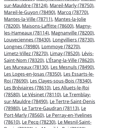
sur-Mauldre (78124)
,
Mareil-Marly (78750)
,
Mareil-le-Guyon (78490)
,
Marcq (78770)
,
Mantes-la-Ville (78711)
,
Mantes-la-Jolie
(78200)
,
Maisons-Laffitte (78600)
,
Magny-
les-Hameaux (78114)
,
Magnanville (78200)
,
Louveciennes (78430)
,
Longvilliers (78730)
,
Longnes (78980)
,
Lommoye (78270)
,
Limetz-Villez (78270)
,
Limay (78520)
,
Lévis-
Saint-Nom (78320)
,
L’Étang-la-Ville (78620)
,
Les Mureaux (78130)
,
Les Mesnuls (78490)
,
Les Loges-en-Josas (78350)
,
Les Essarts-le-
Roi (78690)
,
Les Clayes-sous-Bois (78340)
,
Les Bréviaires (78610)
,
Les Alluets-le-Roi
(78580)
,
Le Vésinet (78110)
,
Le Tremblay-
sur-Mauldre (78490)
,
Le Tertre-Saint-Denis
(78980)
,
Le Tartre-Gaudran (78113)
,
Le
Port-Marly (78560)
,
Le Perray-en-Yvelines
(78610)
,
Le Pecq (78230)
,
Le Mesnil-Saint-