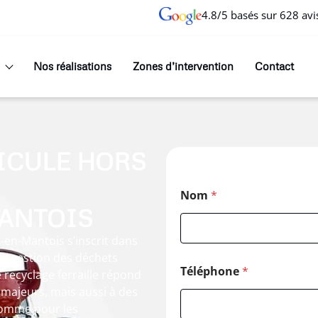
4.8/5 basés sur 628 avi
Nos réalisations
Zones d’intervention
Contact
ICULE HORS
Nom
*
MANTOIS
-en-Mantois s’inscrit dans
la gestion des déchets
Téléphone
*
 recyclage ferraille répond
majeurs, mais aussi à des
 comme pour les