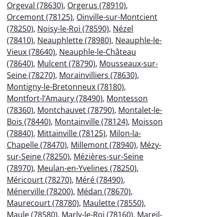
Orgeval (78630)
,
Orgerus (78910)
,
Orcemont (78125)
,
Oinville-sur-Montcient
(78250)
,
Noisy-le-Roi (78590)
,
Nézel
(78410)
,
Neauphlette (78980)
,
Neauphle-le-
Vieux (78640)
,
Neauphle-le-Château
(78640)
,
Mulcent (78790)
,
Mousseaux-sur-
Seine (78270)
,
Morainvilliers (78630)
,
Montigny-le-Bretonneux (78180)
,
Montfort-l’Amaury (78490)
,
Montesson
(78360)
,
Montchauvet (78790)
,
Montalet-le-
Bois (78440)
,
Montainville (78124)
,
Moisson
(78840)
,
Mittainville (78125)
,
Milon-la-
Chapelle (78470)
,
Millemont (78940)
,
Mézy-
sur-Seine (78250)
,
Mézières-sur-Seine
(78970)
,
Meulan-en-Yvelines (78250)
,
Méricourt (78270)
,
Méré (78490)
,
Ménerville (78200)
,
Médan (78670)
,
Maurecourt (78780)
,
Maulette (78550)
,
Maule (78580)
,
Marly-le-Roi (78160)
,
Mareil-