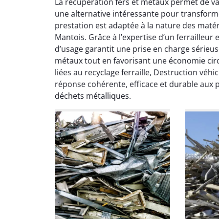
La récupération fers et métaux permet de valo
une alternative intéressante pour transform
Le serv
prestation est adaptée à la nature des matéri
ja
Mantois. Grâce à l’expertise d’un ferrailleur 
except
d’usage garantit une prise en charge sérieuse 
travaill
métaux tout en favorisant une économie circu
et prof
liées au recyclage ferraille, Destruction véh
notre j
réponse cohérente, efficace et durable aux
prêt p
déchets métalliques.
proj