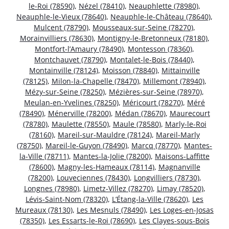
le-Roi (78590)
,
Nézel (78410)
,
Neauphlette (78980)
,
Neauphle-le-Vieux (78640)
,
Neauphle-le-Château (78640)
,
Mulcent (78790)
,
Mousseaux-sur-Seine (78270)
,
Morainvilliers (78630)
,
Montigny-le-Bretonneux (78180)
,
Montfort-l’Amaury (78490)
,
Montesson (78360)
,
Montchauvet (78790)
,
Montalet-le-Bois (78440)
,
Montainville (78124)
,
Moisson (78840)
,
Mittainville
(78125)
,
Milon-la-Chapelle (78470)
,
Millemont (78940)
,
Mézy-sur-Seine (78250)
,
Mézières-sur-Seine (78970)
,
Meulan-en-Yvelines (78250)
,
Méricourt (78270)
,
Méré
(78490)
,
Ménerville (78200)
,
Médan (78670)
,
Maurecourt
(78780)
,
Maulette (78550)
,
Maule (78580)
,
Marly-le-Roi
(78160)
,
Mareil-sur-Mauldre (78124)
,
Mareil-Marly
(78750)
,
Mareil-le-Guyon (78490)
,
Marcq (78770)
,
Mantes-
la-Ville (78711)
,
Mantes-la-Jolie (78200)
,
Maisons-Laffitte
(78600)
,
Magny-les-Hameaux (78114)
,
Magnanville
(78200)
,
Louveciennes (78430)
,
Longvilliers (78730)
,
Longnes (78980)
,
Limetz-Villez (78270)
,
Limay (78520)
,
Lévis-Saint-Nom (78320)
,
L’Étang-la-Ville (78620)
,
Les
Mureaux (78130)
,
Les Mesnuls (78490)
,
Les Loges-en-Josas
(78350)
,
Les Essarts-le-Roi (78690)
,
Les Clayes-sous-Bois