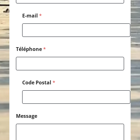
a
l
M
E-mail
*
e
s
s
a
g
e
Téléphone
*
*
Code Postal
*
Message