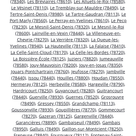
(78340)
,
Les Bréviaires (78610)
,
Les Alluets-le-Roi (78580)
,
Le Vésinet (78110)
,
Le Tremblay-sur-Mauldre (78490)
,
Le
Tertre-Saint-Denis (78980)
,
Le Tartre-Gaudran (78113)
,
Le
Port-Marly (78560)
,
Le Perray-en-Yvelines (78610)
,
Le Pecq
(78230)
,
Le Mesnil-Saint-Denis (78320)
,
Le Mesnil-le-Roi
(78600)
,
Lainville-en-Vexin (78440)
,
La Villeneuve-en-
Chevrie (78270)
,
La Verrière (78320)
,
La Queue-les-
Yvelines (78940)
,
La Hauteville (78113)
,
La Falaise (78410)
,
La Celle-Saint-Cloud (78170)
,
La Celle-les-Bordes (78720)
,
La Boissière-École (78125)
,
Juziers (78820)
,
Jumeauville
(78580)
,
Jouy-Mauvoisin (78200)
,
Jouy-en-Josas (78350)
,
Jouars-Pontchartrain (78760)
,
Jeufosse (78270)
,
Jambville
(78440)
,
Issou (78440)
,
Houilles (78800)
,
Houdan (78550)
,
Hermeray (78125)
,
Herbeville (78580)
,
Hargeville (78790)
,
Hardricourt (78250)
,
Guyancourt (78280)
,
Guitrancourt
(78440)
,
Guerville (78930)
,
Guernes (78520)
,
Grosrouvre
(78490)
,
Gressey (78550)
,
Grandchamp (78113)
,
Goussonville (78930)
,
Goupillières (78770)
,
Gommecourt
(78270)
,
Gazeran (78125)
,
Gargenville (78440)
,
Garancières (78890)
,
Gambaiseuil (78490)
,
Gambais
(78950)
,
Galluis (78490)
,
Gaillon-sur-Montcient (78250)
,
Freneuse (78840)
,
Fourqueux (78112)
,
Fontenay-Saint-