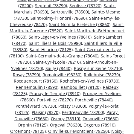
(78200)
,
Septeuil (78790)
,
Senlisse (78720)
,
Saulx-
Marchais (78650)
,
Sartrouville (78500)
,
Sainte-Mesme
(78730)
,
Saint-Rémy-l’Honoré (78690)
,
Saint-Rémy-lès-
Chevreuse (78470)
,
Saint-Nom-la-Bretêche (78860)
,
Saint-
Martin-la-Garenne (78520)
,
Saint-Martin-de-Bréthencourt
(78660)
,
Saint-Léger-en-Yvelines (78610)
,
Saint-Lambert
(78470)
,
Saint-Illiers-le-Bois (78980)
,
Saint-Illiers-la-Ville
(78980)
,
Saint-Hilarion (78125)
,
Saint-Germain-en-Laye
(78100)
,
Saint-Germain-de-la-Grange (78640)
,
Saint-Forget
(78720)
,
Saint-Cyr-l’École (78210)
,
Saint-Arnoult-en-
Yvelines (78730)
,
Sailly (78440)
,
Rosny-sur-Seine (78710)
,
Rosay (78790)
,
Romainville (93230)
,
Rolleboise (78270)
,
Rocquencourt (78150)
,
Rochefort-en-Yvelines (78730)
,
Rennemoulin (78590)
,
Rambouillet (78120)
,
Raizeux
(78125)
,
Prunay-le-Temple (78910)
,
Prunay-en-Yvelines
(78660)
,
Port-Villez (78270)
,
Porcheville (78440)
,
Ponthévrard (78730)
,
Poissy (78300)
,
Poigny-la-Forêt
(78125)
,
Plaisir (78370)
,
Perdreauville (78200)
,
Paray-
Douaville (78660)
,
Osmoy (78910)
,
Orsonville (78660)
,
Orphin (78125)
,
Orgeval (78630)
,
Orgerus (78910)
,
Orcemont (78125)
,
Oinville-sur-Montcient (78250)
,
Noisy-