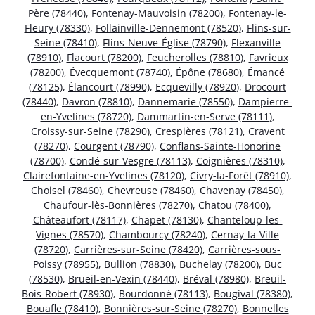
Père (78440)
,
Fontenay-Mauvoisin (78200)
,
Fontenay-le-
Fleury (78330)
,
Follainville-Dennemont (78520)
,
Flins-sur-
Seine (78410)
,
Flins-Neuve-Église (78790)
,
Flexanville
(78910)
,
Flacourt (78200)
,
Feucherolles (78810)
,
Favrieux
(78200)
,
Évecquemont (78740)
,
Épône (78680)
,
Émancé
(78125)
,
Élancourt (78990)
,
Ecquevilly (78920)
,
Drocourt
(78440)
,
Davron (78810)
,
Dannemarie (78550)
,
Dampierre-
en-Yvelines (78720)
,
Dammartin-en-Serve (78111)
,
Croissy-sur-Seine (78290)
,
Crespières (78121)
,
Cravent
(78270)
,
Courgent (78790)
,
Conflans-Sainte-Honorine
(78700)
,
Condé-sur-Vesgre (78113)
,
Coignières (78310)
,
Clairefontaine-en-Yvelines (78120)
,
Civry-la-Forêt (78910)
,
Choisel (78460)
,
Chevreuse (78460)
,
Chavenay (78450)
,
Chaufour-lès-Bonnières (78270)
,
Chatou (78400)
,
Châteaufort (78117)
,
Chapet (78130)
,
Chanteloup-les-
Vignes (78570)
,
Chambourcy (78240)
,
Cernay-la-Ville
(78720)
,
Carrières-sur-Seine (78420)
,
Carrières-sous-
Poissy (78955)
,
Bullion (78830)
,
Buchelay (78200)
,
Buc
(78530)
,
Brueil-en-Vexin (78440)
,
Bréval (78980)
,
Breuil-
Bois-Robert (78930)
,
Bourdonné (78113)
,
Bougival (78380)
,
Bouafle (78410)
,
Bonnières-sur-Seine (78270)
,
Bonnelles