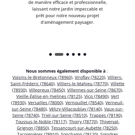
lle,
de manière efficace et professionnelle,
de 
et
laissant notre jardin impeccable et
l
t
prêt pour notre nouveau projet
d'aménagement paysager.
Nous sommes également disponible à
:
Voisins-le-Bretonneux (78960)
,
Viroflay (78220)
,
Villiers-
Saint-Fréderic (78640)
,
Villiers-le-Mahieu (78770)
,
Villette
(78930)
,
Villepreux (78450)
,
Villennes-sur-Seine (78670)
,
Vieille-Église-en-Yvelines (78125)
,
Vicq (78490)
,
Vert
(78930)
,
Versailles (78000)
,
Vernouillet (78540)
,
Verneuil-
sur-Seine (78480)
,
Vélizy-Villacoublay (78140)
,
Vaux-sur-
Seine (78740)
,
Triel-sur-Seine (78510)
,
Trappes (78190)
,
Toussus-le-Noble (78117)
,
Thoiry (78770)
,
Thiverval-
Grignon (78850)
,
Tessancourt-sur-Aubette (78250)
,
Tacoignières (78910)
,
Sonchamp (78120)
,
Soindres