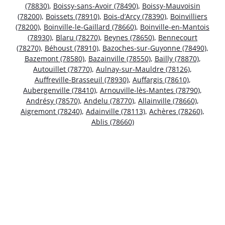
(78830)
,
Boissy-sans-Avoir (78490)
,
Boissy-Mauvoisin
(78200)
,
Boissets (78910)
,
Bois-d’Arcy (78390)
,
Boinvilliers
(78200)
,
Boinville-le-Gaillard (78660)
,
Boinville-en-Mantois
(78930)
,
Blaru (78270)
,
Beynes (78650)
,
Bennecourt
(78270)
,
Béhoust (78910)
,
Bazoches-sur-Guyonne (78490)
,
Bazemont (78580)
,
Bazainville (78550)
,
Bailly (78870)
,
Autouillet (78770)
,
Aulnay-sur-Mauldre (78126)
,
Auffreville-Brasseuil (78930)
,
Auffargis (78610)
,
Aubergenville (78410)
,
Arnouville-lès-Mantes (78790)
,
Andrésy (78570)
,
Andelu (78770)
,
Allainville (78660)
,
Aigremont (78240)
,
Adainville (78113)
,
Achères (78260)
,
Ablis (78660)