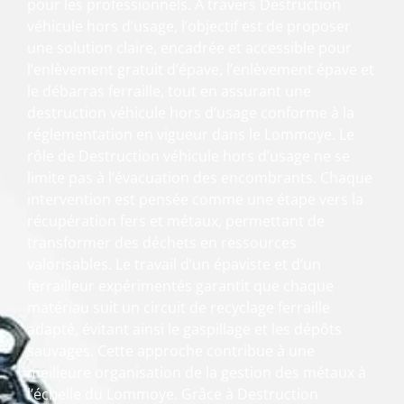
pour les professionnels. À travers Destruction
véhicule hors d’usage, l’objectif est de proposer
une solution claire, encadrée et accessible pour
l’enlèvement gratuit d’épave, l’enlèvement épave et
le débarras ferraille, tout en assurant une
destruction véhicule hors d’usage conforme à la
réglementation en vigueur dans le Lommoye. Le
rôle de Destruction véhicule hors d’usage ne se
limite pas à l’évacuation des encombrants. Chaque
intervention est pensée comme une étape vers la
récupération fers et métaux, permettant de
transformer des déchets en ressources
valorisables. Le travail d’un épaviste et d’un
ferrailleur expérimentés garantit que chaque
matériau suit un circuit de recyclage ferraille
adapté, évitant ainsi le gaspillage et les dépôts
sauvages. Cette approche contribue à une
meilleure organisation de la gestion des métaux à
l’échelle du Lommoye. Grâce à Destruction