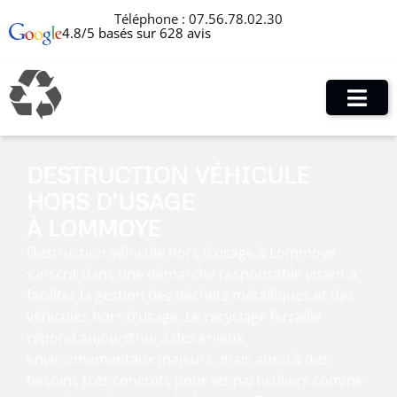
Téléphone :
07.56.78.02.30
4.8/5 basés sur 628 avis
DESTRUCTION VÉHICULE
HORS D’USAGE
À LOMMOYE
Destruction véhicule hors d’usage à Lommoye
s’inscrit dans une démarche responsable visant à
faciliter la gestion des déchets métalliques et des
véhicules hors d’usage. Le recyclage ferraille
répond aujourd’hui à des enjeux
environnementaux majeurs, mais aussi à des
besoins très concrets pour les particuliers comme