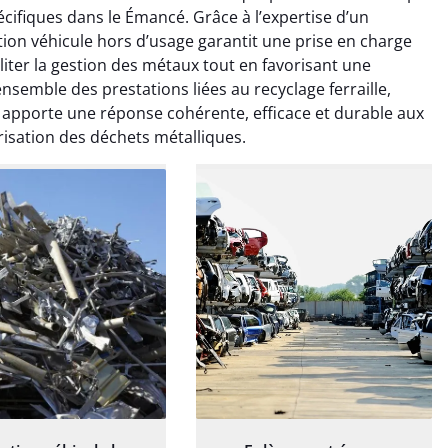
ice de terrassement
Le service de terrassement
écifiques dans le Émancé. Grâce à l’expertise d’un
rdin à Var était
jardin à Var était
uction véhicule hors d’usage garantit une prise en charge
ionnel. L'équipe a
exceptionnel. L'équipe a
iliter la gestion des métaux tout en favorisant une
é de manière efficace
travaillé de manière efficace
ensemble des prestations liées au recyclage ferraille,
essionnelle, laissant
et professionnelle, laissant
 apporte une réponse cohérente, efficace et durable aux
ardin impeccable et
notre jardin impeccable et
sation des déchets métalliques.
our notre nouveau
prêt pour notre nouveau
et d'aménagement
projet d'aménagement
paysager.
paysager.