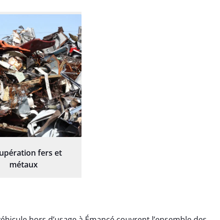
upération fers et
métaux
véhicule hors d’usage à Émancé couvrent l’ensemble des