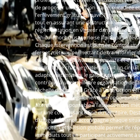
professionnels. À travers Destruction véhicule
de proposer une solution claire, encadrée et
l’enlèvement gratuit d’épave, l’enlèvement ép
tout en assurant une destruction véhicule h
réglementation en vigueur dans le Émancé. L
véhicule hors d’usage ne se limite pas à l’é
Chaque intervention est pensée comme une 
fers et métaux, permettant de transformer 
valorisables. Le travail d’un épaviste et d’un
garantit que chaque matériau suit un circuit 
adapté, évitant ainsi le gaspillage et les dé
contribue à une meilleure organisation de l
l’échelle du Émancé. Grâce à Destruction véh
ferraille devient également une opportunité 
alternative responsable à l’abandon des méta
sur une connaissance fine du territoire, Des
d’usage à Émancé accompagne chaque situa
efficacité. Cette vision globale permet de r
immédiats tout en participant activement à 