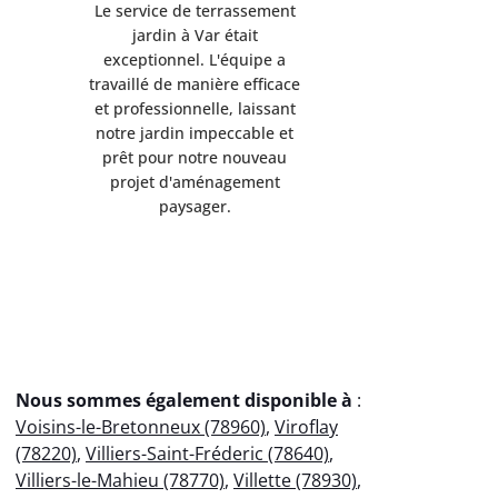
Le service de terrassement
Le service
jardin à Var était
jardi
exceptionnel. L'équipe a
exception
travaillé de manière efficace
travaillé d
et professionnelle, laissant
et professi
notre jardin impeccable et
notre jard
prêt pour notre nouveau
prêt pou
projet d'aménagement
projet 
paysager.
p
Nous sommes également disponible à
:
Voisins-le-Bretonneux (78960)
,
Viroflay
(78220)
,
Villiers-Saint-Fréderic (78640)
,
Villiers-le-Mahieu (78770)
,
Villette (78930)
,