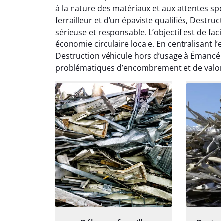
Le serv
à la nature des matériaux et aux attentes sp
ja
ferrailleur et d’un épaviste qualifiés, Destr
except
sérieuse et responsable. L’objectif est de fac
travaill
économie circulaire locale. En centralisant l’
et prof
Destruction véhicule hors d’usage à Émancé
notre j
problématiques d’encombrement et de valori
prêt p
proj