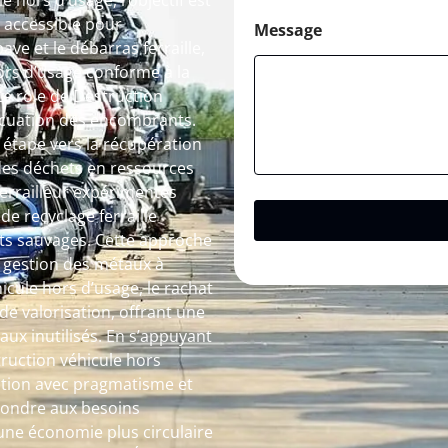
 hors d’usage, l’objectif est
 accessible pour
Message
ave et le débarras ferraille,
ors d’usage conforme à la
e rôle de Destruction
vacuation des encombrants.
étape vers la récupération
des déchets en ressources
 ferrailleur expérimentés
de recyclage ferraille
pôts sauvages. Cette approche
a gestion des métaux à
icule hors d’usage, le rachat
de valorisation, offrant une
ux inutilisés. En s’appuyant
truction véhicule hors
tion avec pragmatisme et
épondre aux besoins
une économie plus circulaire