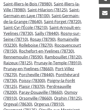
Saint-Illiers-le-Bois (78980)
,
Saint-Illiers-la-
Ville (78980)
,
Saint-Hilarion (78125)
,
Saint-
Germain-en-Laye (78100)
,
Saint-Germain-
de-la-Grange (78640)
,
Saint-Forget (78720)
,
Saint-Cyr-l’École (78210)
,
Saint-Arnoult-en-
Yvelines (78730)
,
Sailly (78440)
,
Rosny-sur-
Seine (78710)
,
Rosay (78790)
,
Romainville
(93230)
,
Rolleboise (78270)
,
Rocquencourt
(78150)
,
Rochefort-en-Yvelines (78730)
,
Rennemoulin (78590)
,
Rambouillet (78120)
,
Raizeux (78125)
,
Prunay-le-Temple (78910)
,
Prunay-en-Yvelines (78660)
,
Port-Villez
(78270)
,
Porcheville (78440)
,
Ponthévrard
(78730)
,
Poissy (78300)
,
Poigny-la-Forêt
(78125)
,
Plaisir (78370)
,
Perdreauville
(78200)
,
Paray-Douaville (78660)
,
Osmoy
(78910)
,
Orsonville (78660)
,
Orphin (78125)
,
Orgeval (78630)
,
Orgerus (78910)
,
Orcemont (78125)
,
Oinville-sur-Montcient