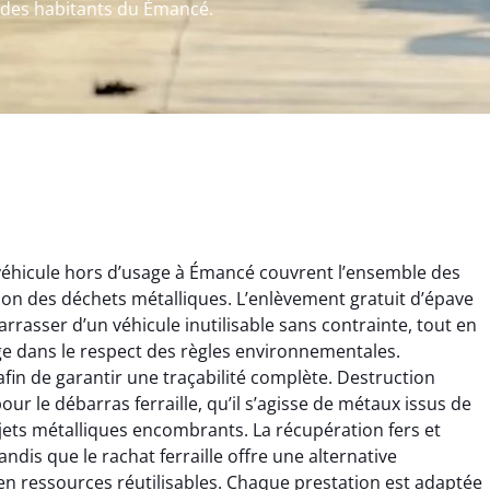
t des habitants du Émancé.
véhicule hors d’usage à Émancé couvrent l’ensemble des
estion des déchets métalliques. L’enlèvement gratuit d’épave
rrasser d’un véhicule inutilisable sans contrainte, tout en
ge dans le respect des règles environnementales.
afin de garantir une traçabilité complète. Destruction
ur le débarras ferraille, qu’il s’agisse de métaux issus de
rélie Bonnet
Aurélie Bonnet
jets métalliques encombrants. La récupération fers et
dis que le rachat ferraille offre une alternative
21 juin 2024
21 juin 2024
n ressources réutilisables. Chaque prestation est adaptée