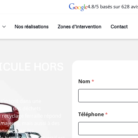
4.8/5 basés sur 628 avi
Nos réalisations
Zones d’intervention
Contact
ICULE HORS
Nom
*
s’inscrit dans une
estion des déchets
Téléphone
*
 recyclage ferraille répond
majeurs, mais aussi à des
 comme pour les