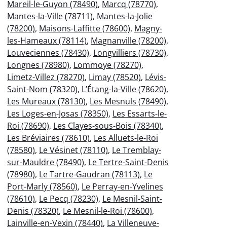
Mareil-le-Guyon (78490)
,
Marcq (78770)
,
Mantes-la-Ville (78711)
,
Mantes-la-Jolie
(78200)
,
Maisons-Laffitte (78600)
,
Magny-
les-Hameaux (78114)
,
Magnanville (78200)
,
Louveciennes (78430)
,
Longvilliers (78730)
,
Longnes (78980)
,
Lommoye (78270)
,
Limetz-Villez (78270)
,
Limay (78520)
,
Lévis-
Saint-Nom (78320)
,
L’Étang-la-Ville (78620)
,
Les Mureaux (78130)
,
Les Mesnuls (78490)
,
Les Loges-en-Josas (78350)
,
Les Essarts-le-
Roi (78690)
,
Les Clayes-sous-Bois (78340)
,
Les Bréviaires (78610)
,
Les Alluets-le-Roi
(78580)
,
Le Vésinet (78110)
,
Le Tremblay-
sur-Mauldre (78490)
,
Le Tertre-Saint-Denis
(78980)
,
Le Tartre-Gaudran (78113)
,
Le
Port-Marly (78560)
,
Le Perray-en-Yvelines
(78610)
,
Le Pecq (78230)
,
Le Mesnil-Saint-
Denis (78320)
,
Le Mesnil-le-Roi (78600)
,
Lainville-en-Vexin (78440)
,
La Villeneuve-