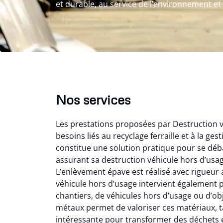
et durable, au service de l’environnement e
Nos services
Les prestations proposées par Destruction 
besoins liés au recyclage ferraille et à la g
constitue une solution pratique pour se déba
assurant sa destruction véhicule hors d’usa
L’enlèvement épave est réalisé avec rigueur 
véhicule hors d’usage intervient également po
Au
chantiers, de véhicules hors d’usage ou d’ob
métaux permet de valoriser ces matériaux, tan
intéressante pour transformer des déchets e