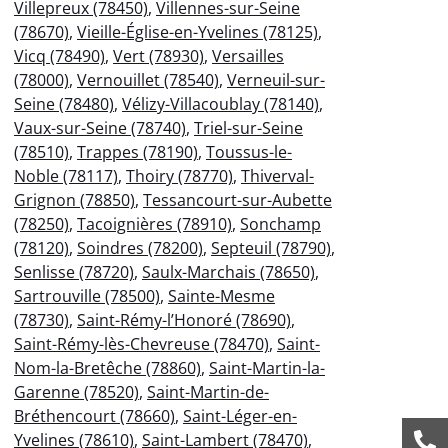
Villepreux (78450)
,
Villennes-sur-Seine
(78670)
,
Vieille-Église-en-Yvelines (78125)
,
Vicq (78490)
,
Vert (78930)
,
Versailles
(78000)
,
Vernouillet (78540)
,
Verneuil-sur-
Seine (78480)
,
Vélizy-Villacoublay (78140)
,
Vaux-sur-Seine (78740)
,
Triel-sur-Seine
(78510)
,
Trappes (78190)
,
Toussus-le-
Noble (78117)
,
Thoiry (78770)
,
Thiverval-
Grignon (78850)
,
Tessancourt-sur-Aubette
(78250)
,
Tacoignières (78910)
,
Sonchamp
(78120)
,
Soindres (78200)
,
Septeuil (78790)
,
Senlisse (78720)
,
Saulx-Marchais (78650)
,
Sartrouville (78500)
,
Sainte-Mesme
(78730)
,
Saint-Rémy-l’Honoré (78690)
,
Saint-Rémy-lès-Chevreuse (78470)
,
Saint-
Nom-la-Bretêche (78860)
,
Saint-Martin-la-
Garenne (78520)
,
Saint-Martin-de-
Bréthencourt (78660)
,
Saint-Léger-en-
Yvelines (78610)
,
Saint-Lambert (78470)
,