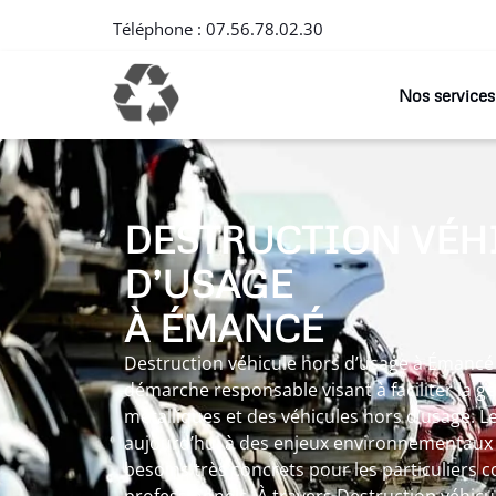
Téléphone :
07.56.78.02.30
Nos services
DESTRUCTION VÉH
D’USAGE
À ÉMANCÉ
Destruction véhicule hors d’usage à Émancé 
démarche responsable visant à faciliter la g
métalliques et des véhicules hors d’usage. Le
aujourd’hui à des enjeux environnementaux 
besoins très concrets pour les particuliers