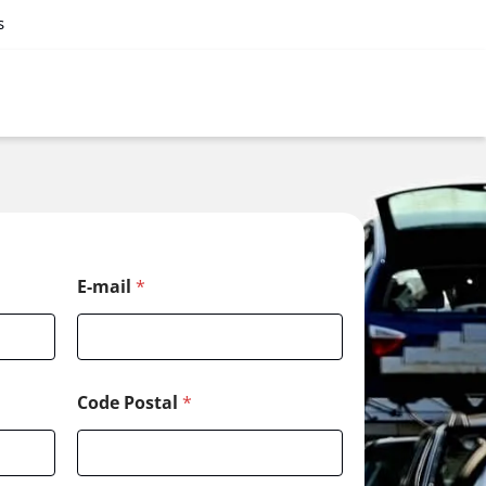
s
N
E-mail
*
o
m
E
-
m
a
Code Postal
*
i
l
*