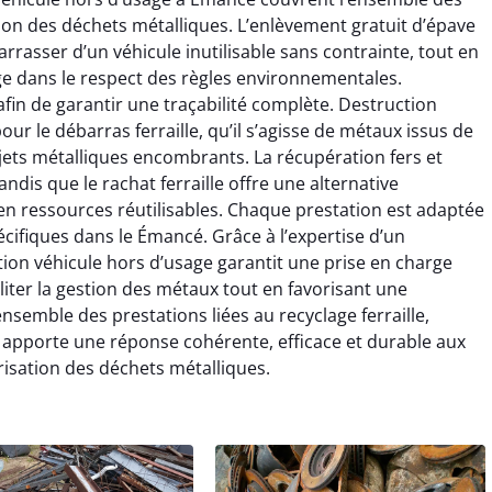
estion des déchets métalliques. L’enlèvement gratuit d’épave
rrasser d’un véhicule inutilisable sans contrainte, tout en
ge dans le respect des règles environnementales.
afin de garantir une traçabilité complète. Destruction
ur le débarras ferraille, qu’il s’agisse de métaux issus de
jets métalliques encombrants. La récupération fers et
dis que le rachat ferraille offre une alternative
n ressources réutilisables. Chaque prestation est adaptée
écifiques dans le Émancé. Grâce à l’expertise d’un
uction véhicule hors d’usage garantit une prise en charge
iliter la gestion des métaux tout en favorisant une
ensemble des prestations liées au recyclage ferraille,
 apporte une réponse cohérente, efficace et durable aux
sation des déchets métalliques.