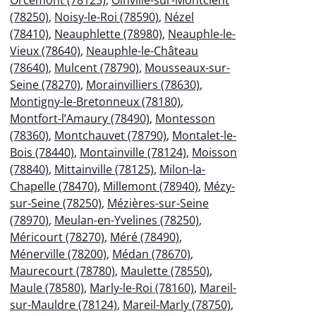
(78250)
,
Noisy-le-Roi (78590)
,
Nézel
(78410)
,
Neauphlette (78980)
,
Neauphle-le-
Vieux (78640)
,
Neauphle-le-Château
(78640)
,
Mulcent (78790)
,
Mousseaux-sur-
Seine (78270)
,
Morainvilliers (78630)
,
Montigny-le-Bretonneux (78180)
,
Montfort-l’Amaury (78490)
,
Montesson
(78360)
,
Montchauvet (78790)
,
Montalet-le-
Bois (78440)
,
Montainville (78124)
,
Moisson
(78840)
,
Mittainville (78125)
,
Milon-la-
Chapelle (78470)
,
Millemont (78940)
,
Mézy-
sur-Seine (78250)
,
Mézières-sur-Seine
(78970)
,
Meulan-en-Yvelines (78250)
,
Méricourt (78270)
,
Méré (78490)
,
Ménerville (78200)
,
Médan (78670)
,
Maurecourt (78780)
,
Maulette (78550)
,
Maule (78580)
,
Marly-le-Roi (78160)
,
Mareil-
sur-Mauldre (78124)
,
Mareil-Marly (78750)
,