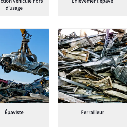
ction véhicule hors
Enlèvement épave
d’usage
Épaviste
Ferrailleur