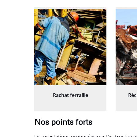
Rachat ferraille
Réc
Nos points forts
Les prestations proposées par Destruction 