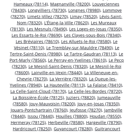
Hameaux (78114)
,
Magnanville (78200)
,
Louveciennes
(78430)
,
Longvilliers (78730)
,
Longnes (78980)
,
Lommoye
(78270)
,
Limetz-Villez (78270)
,
Limay (78520)
,
Lévis-Saint-
Nom (78320)
,
L’Étang-la-Ville (78620)
,
Les Mureaux
(78130)
,
Les Mesnuls (78490)
,
Les Loges-en-Josas (78350)
,
Les Essarts-le-Roi (78690)
,
Les Clayes-sous-Bois (78340)
,
Les Bréviaires (78610)
,
Les Alluets-le-Roi (78580)
,
Le
Vésinet (78110)
,
Le Tremblay-sur-Mauldre (78490)
,
Le
Tertre-Saint-Denis (78980)
,
Le Tartre-Gaudran (78113)
,
Le
Port-Marly (78560)
,
Le Perray-en-Yvelines (78610)
,
Le Pecq
(78230)
,
Le Mesnil-Saint-Denis (78320)
,
Le Mesnil-le-Roi
(78600)
,
Lainville-en-Vexin (78440)
,
La Villeneuve-en-
Chevrie (78270)
,
La Verrière (78320)
,
La Queue-les-
Yvelines (78940)
,
La Hauteville (78113)
,
La Falaise (78410)
,
La Celle-Saint-Cloud (78170)
,
La Celle-les-Bordes (78720)
,
La Boissière-École (78125)
,
Juziers (78820)
,
Jumeauville
(78580)
,
Jouy-Mauvoisin (78200)
,
Jouy-en-Josas (78350)
,
Jouars-Pontchartrain (78760)
,
Jeufosse (78270)
,
Jambville
(78440)
,
Issou (78440)
,
Houilles (78800)
,
Houdan (78550)
,
Hermeray (78125)
,
Herbeville (78580)
,
Hargeville (78790)
,
Hardricourt (78250)
,
Guyancourt (78280)
,
Guitrancourt