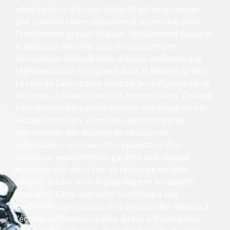
véhicule hors d’usage, l’objectif est de proposer
une solution claire, encadrée et accessible pour
l’enlèvement gratuit d’épave, l’enlèvement épave et
le débarras ferraille, tout en assurant une
destruction véhicule hors d’usage conforme à la
réglementation en vigueur dans le Mantes-la-Ville.
Le rôle de Destruction véhicule hors d’usage ne se
limite pas à l’évacuation des encombrants. Chaque
intervention est pensée comme une étape vers la
récupération fers et métaux, permettant de
transformer des déchets en ressources
valorisables. Le travail d’un épaviste et d’un
ferrailleur expérimentés garantit que chaque
matériau suit un circuit de recyclage ferraille
adapté, évitant ainsi le gaspillage et les dépôts
sauvages. Cette approche contribue à une
meilleure organisation de la gestion des métaux à
l’échelle du Mantes-la-Ville. Grâce à Destruction