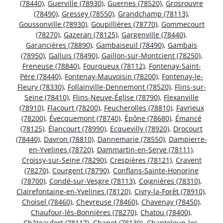
(78440)
,
Guerville (78930)
,
Guernes (78520)
,
Grosrouvre
(78490)
,
Gressey (78550)
,
Grandchamp (78113)
,
Goussonville (78930)
,
Goupillières (78770)
,
Gommecourt
(78270)
,
Gazeran (78125)
,
Gargenville (78440)
,
Garancières (78890)
,
Gambaiseuil (78490)
,
Gambais
(78950)
,
Galluis (78490)
,
Gaillon-sur-Montcient (78250)
,
Freneuse (78840)
,
Fourqueux (78112)
,
Fontenay-Saint-
Père (78440)
,
Fontenay-Mauvoisin (78200)
,
Fontenay-le-
Fleury (78330)
,
Follainville-Dennemont (78520)
,
Flins-sur-
Seine (78410)
,
Flins-Neuve-Église (78790)
,
Flexanville
(78910)
,
Flacourt (78200)
,
Feucherolles (78810)
,
Favrieux
(78200)
,
Évecquemont (78740)
,
Épône (78680)
,
Émancé
(78125)
,
Élancourt (78990)
,
Ecquevilly (78920)
,
Drocourt
(78440)
,
Davron (78810)
,
Dannemarie (78550)
,
Dampierre-
en-Yvelines (78720)
,
Dammartin-en-Serve (78111)
,
Croissy-sur-Seine (78290)
,
Crespières (78121)
,
Cravent
(78270)
,
Courgent (78790)
,
Conflans-Sainte-Honorine
(78700)
,
Condé-sur-Vesgre (78113)
,
Coignières (78310)
,
Clairefontaine-en-Yvelines (78120)
,
Civry-la-Forêt (78910)
,
Choisel (78460)
,
Chevreuse (78460)
,
Chavenay (78450)
,
Chaufour-lès-Bonnières (78270)
,
Chatou (78400)
,
Châteaufort (78117)
,
Chapet (78130)
,
Chanteloup-les-