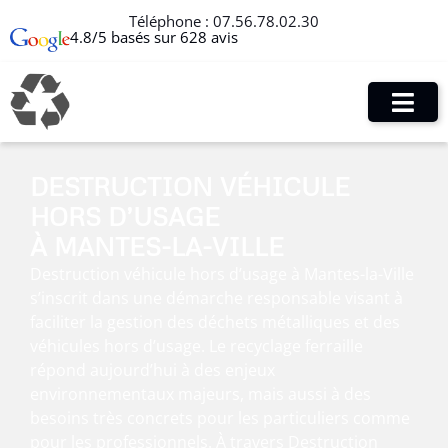
Téléphone :
07.56.78.02.30
4.8/5 basés sur 628 avis
DESTRUCTION VÉHICULE
HORS D’USAGE
À MANTES-LA-VILLE
Destruction véhicule hors d’usage à Mantes-la-Ville
s’inscrit dans une démarche responsable visant à
faciliter la gestion des déchets métalliques et des
véhicules hors d’usage. Le recyclage ferraille
répond aujourd’hui à des enjeux
environnementaux majeurs, mais aussi à des
besoins très concrets pour les particuliers comme
pour les professionnels. À travers Destruction