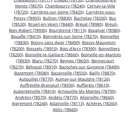
Vignes (78570)
,
Chambourcy (78240)
,
Cernay-la-Ville
(78720)
,
Carrières-sur-Seine (78420)
,
Carrières-sous-
Poissy (78955)
,
Bullion (78830)
,
Buchelay (78200)
,
Buc
(78530)
,
Brueil-en-Vexin (78440)
,
Bréval (78980)
,
Breuil-
Bois-Robert (78930)
,
Bourdonné (78113)
,
Bougival (78380)
,
Bouafle (78410)
,
Bonnières-sur-Seine (78270)
,
Bonnelles
(78830)
,
Boissy-sans-Avoir (78490)
,
Boissy-Mauvoisin
(78200)
,
Boissets (78910)
,
Bois-d’Arcy (78390)
,
Boinvilliers
(78200)
,
Boinville-le-Gaillard (78660)
,
Boinville-en-Mantois
(78930)
,
Blaru (78270)
,
Beynes (78650)
,
Bennecourt
(78270)
,
Béhoust (78910)
,
Bazoches-sur-Guyonne (78490)
,
Bazemont (78580)
,
Bazainville (78550)
,
Bailly (78870)
,
Autouillet (78770)
,
Aulnay-sur-Mauldre (78126)
,
Auffreville-Brasseuil (78930)
,
Auffargis (78610)
,
Aubergenville (78410)
,
Arnouville-lès-Mantes (78790)
,
Andrésy (78570)
,
Andelu (78770)
,
Allainville (78660)
,
Aigremont (78240)
,
Adainville (78113)
,
Achères (78260)
,
Ablis (78660)