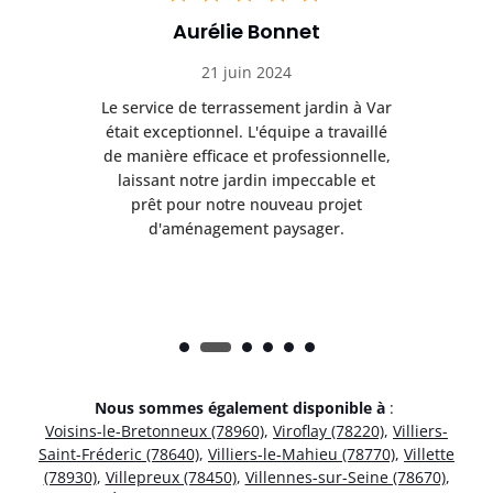
Aurélie Bonnet
21 juin 2024
à Var
Le service de terrassement jardin à Var
Le s
illé
était exceptionnel. L'équipe a travaillé
éta
lle,
de manière efficace et professionnelle,
de 
et
laissant notre jardin impeccable et
l
t
prêt pour notre nouveau projet
d'aménagement paysager.
Nous sommes également disponible à
:
Voisins-le-Bretonneux (78960)
,
Viroflay (78220)
,
Villiers-
Saint-Fréderic (78640)
,
Villiers-le-Mahieu (78770)
,
Villette
(78930)
,
Villepreux (78450)
,
Villennes-sur-Seine (78670)
,