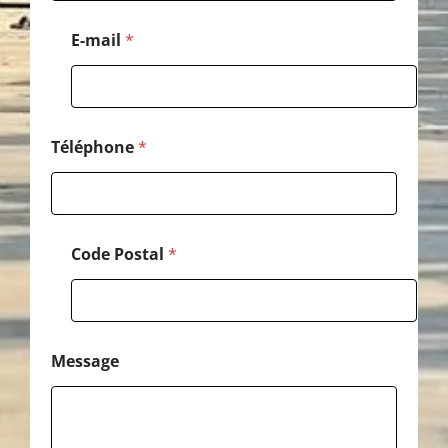
s
s
E-mail
*
a
g
e
C
o
d
Téléphone
*
e
Code Postal
*
Message