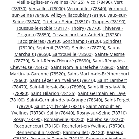
Vieille-Église-en-Yvelines (78125)
,
Vicq (78490)
,
Vert
(78930)
,
Versailles (78000)
,
Vernouillet (78540)
,
Verneuil-
sur-Seine (78480)
,
Vélizy-Villacoublay (78140)
,
Vaux-sur-
Seine (78740)
,
Triel-sur-Seine (78510)
,
Trappes (78190)
,
Toussus-le-Noble (78117)
,
Thoiry (78770)
,
Thiverval-
Grignon (78850)
,
Tessancourt-sur-Aubette (78250)
,
Tacoignières (78910)
,
Sonchamp (78120)
,
Soindres
(78200)
,
Septeuil (78790)
,
Senlisse (78720)
,
Saulx-
Marchais (78650)
,
Sartrouville (78500)
,
Sainte-Mesme
(78730)
,
Saint-Rémy-l’Honoré (78690)
,
Saint-Rémy-lès-
Chevreuse (78470)
,
Saint-Nom-la-Bretêche (78860)
,
Saint-
Martin-la-Garenne (78520)
,
Saint-Martin-de-Bréthencourt
(78660)
,
Saint-Léger-en-Yvelines (78610)
,
Saint-Lambert
(78470)
,
Saint-Illiers-le-Bois (78980)
,
Saint-Illiers-la-Ville
(78980)
,
Saint-Hilarion (78125)
,
Saint-Germain-en-Laye
(78100)
,
Saint-Germain-de-la-Grange (78640)
,
Saint-Forget
(78720)
,
Saint-Cyr-l’École (78210)
,
Saint-Arnoult-en-
Yvelines (78730)
,
Sailly (78440)
,
Rosny-sur-Seine (78710)
,
Rosay (78790)
,
Romainville (93230)
,
Rolleboise (78270)
,
Rocquencourt (78150)
,
Rochefort-en-Yvelines (78730)
,
Rennemoulin (78590)
,
Rambouillet (78120)
,
Raizeux
(78125)
,
Prunay-le-Temple (78910)
,
Prunay-en-Yvelines