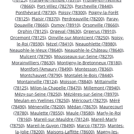
(78660)
,
Port-Villez (78270)
,
Porcheville (78440)
,
Ponthévrard (78730)
,
Poissy (78300)
,
Poigny-la-Forêt
(78125)
,
Plaisir (78370)
,
Perdreauville (78200)
,
Paray-
Douaville (78660)
,
Osmoy (78910)
,
Orsonville (78660)
,
Orphin (78125)
,
Orgeval (78630)
,
Orgerus (78910)
,
Orcemont (78125)
,
Oinville-sur-Montcient (78250)
,
Noisy-
le-Roi (78590)
,
Nézel (78410)
,
Neauphlette (78980)
,
Neauphle-le-Vieux (78640)
,
Neauphle-le-Château (78640)
,
Mulcent (78790)
,
Mousseaux-sur-Seine (78270)
,
Morainvilliers (78630)
,
Montigny-le-Bretonneux (78180)
,
Montfort-l’Amaury (78490)
,
Montesson (78360)
,
Montchauvet (78790)
,
Montalet-le-Bois (78440)
,
Montainville (78124)
,
Moisson (78840)
,
Mittainville
(78125)
,
Milon-la-Chapelle (78470)
,
Millemont (78940)
,
Mézy-sur-Seine (78250)
,
Mézières-sur-Seine (78970)
,
Meulan-en-Yvelines (78250)
,
Méricourt (78270)
,
Méré
(78490)
,
Ménerville (78200)
,
Médan (78670)
,
Maurecourt
(78780)
,
Maulette (78550)
,
Maule (78580)
,
Marly-le-Roi
(78160)
,
Mareil-sur-Mauldre (78124)
,
Mareil-Marly
(78750)
,
Mareil-le-Guyon (78490)
,
Marcq (78770)
,
Mantes-
la-Jolie (78200)
,
Maisons-Laffitte (78600)
,
Magny-les-