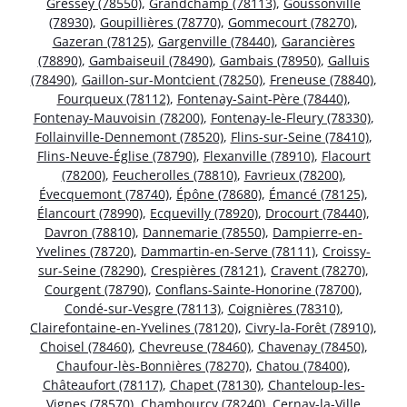
Gressey (78550)
,
Grandchamp (78113)
,
Goussonville
(78930)
,
Goupillières (78770)
,
Gommecourt (78270)
,
Gazeran (78125)
,
Gargenville (78440)
,
Garancières
(78890)
,
Gambaiseuil (78490)
,
Gambais (78950)
,
Galluis
(78490)
,
Gaillon-sur-Montcient (78250)
,
Freneuse (78840)
,
Fourqueux (78112)
,
Fontenay-Saint-Père (78440)
,
Fontenay-Mauvoisin (78200)
,
Fontenay-le-Fleury (78330)
,
Follainville-Dennemont (78520)
,
Flins-sur-Seine (78410)
,
Flins-Neuve-Église (78790)
,
Flexanville (78910)
,
Flacourt
(78200)
,
Feucherolles (78810)
,
Favrieux (78200)
,
Évecquemont (78740)
,
Épône (78680)
,
Émancé (78125)
,
Élancourt (78990)
,
Ecquevilly (78920)
,
Drocourt (78440)
,
Davron (78810)
,
Dannemarie (78550)
,
Dampierre-en-
Yvelines (78720)
,
Dammartin-en-Serve (78111)
,
Croissy-
sur-Seine (78290)
,
Crespières (78121)
,
Cravent (78270)
,
Courgent (78790)
,
Conflans-Sainte-Honorine (78700)
,
Condé-sur-Vesgre (78113)
,
Coignières (78310)
,
Clairefontaine-en-Yvelines (78120)
,
Civry-la-Forêt (78910)
,
Choisel (78460)
,
Chevreuse (78460)
,
Chavenay (78450)
,
Chaufour-lès-Bonnières (78270)
,
Chatou (78400)
,
Châteaufort (78117)
,
Chapet (78130)
,
Chanteloup-les-
Vignes (78570)
,
Chambourcy (78240)
,
Cernay-la-Ville