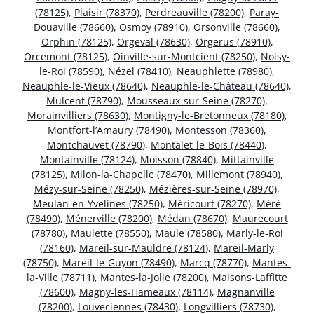
(78125)
,
Plaisir (78370)
,
Perdreauville (78200)
,
Paray-
Douaville (78660)
,
Osmoy (78910)
,
Orsonville (78660)
,
Orphin (78125)
,
Orgeval (78630)
,
Orgerus (78910)
,
Orcemont (78125)
,
Oinville-sur-Montcient (78250)
,
Noisy-
le-Roi (78590)
,
Nézel (78410)
,
Neauphlette (78980)
,
Neauphle-le-Vieux (78640)
,
Neauphle-le-Château (78640)
,
Mulcent (78790)
,
Mousseaux-sur-Seine (78270)
,
Morainvilliers (78630)
,
Montigny-le-Bretonneux (78180)
,
Montfort-l’Amaury (78490)
,
Montesson (78360)
,
Montchauvet (78790)
,
Montalet-le-Bois (78440)
,
Montainville (78124)
,
Moisson (78840)
,
Mittainville
(78125)
,
Milon-la-Chapelle (78470)
,
Millemont (78940)
,
Mézy-sur-Seine (78250)
,
Mézières-sur-Seine (78970)
,
Meulan-en-Yvelines (78250)
,
Méricourt (78270)
,
Méré
(78490)
,
Ménerville (78200)
,
Médan (78670)
,
Maurecourt
(78780)
,
Maulette (78550)
,
Maule (78580)
,
Marly-le-Roi
(78160)
,
Mareil-sur-Mauldre (78124)
,
Mareil-Marly
(78750)
,
Mareil-le-Guyon (78490)
,
Marcq (78770)
,
Mantes-
la-Ville (78711)
,
Mantes-la-Jolie (78200)
,
Maisons-Laffitte
(78600)
,
Magny-les-Hameaux (78114)
,
Magnanville
(78200)
,
Louveciennes (78430)
,
Longvilliers (78730)
,