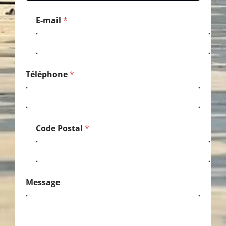
l
P
E-mail
*
o
s
t
a
l
E
Téléphone
*
-
m
a
i
l
Code Postal
*
Message