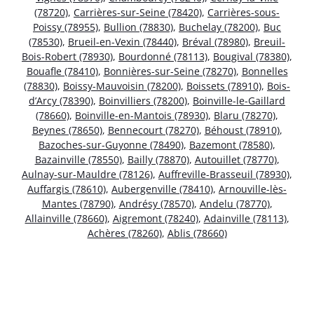
(78720)
,
Carrières-sur-Seine (78420)
,
Carrières-sous-
Poissy (78955)
,
Bullion (78830)
,
Buchelay (78200)
,
Buc
(78530)
,
Brueil-en-Vexin (78440)
,
Bréval (78980)
,
Breuil-
Bois-Robert (78930)
,
Bourdonné (78113)
,
Bougival (78380)
,
Bouafle (78410)
,
Bonnières-sur-Seine (78270)
,
Bonnelles
(78830)
,
Boissy-Mauvoisin (78200)
,
Boissets (78910)
,
Bois-
d’Arcy (78390)
,
Boinvilliers (78200)
,
Boinville-le-Gaillard
(78660)
,
Boinville-en-Mantois (78930)
,
Blaru (78270)
,
Beynes (78650)
,
Bennecourt (78270)
,
Béhoust (78910)
,
Bazoches-sur-Guyonne (78490)
,
Bazemont (78580)
,
Bazainville (78550)
,
Bailly (78870)
,
Autouillet (78770)
,
Aulnay-sur-Mauldre (78126)
,
Auffreville-Brasseuil (78930)
,
Auffargis (78610)
,
Aubergenville (78410)
,
Arnouville-lès-
Mantes (78790)
,
Andrésy (78570)
,
Andelu (78770)
,
Allainville (78660)
,
Aigremont (78240)
,
Adainville (78113)
,
Achères (78260)
,
Ablis (78660)