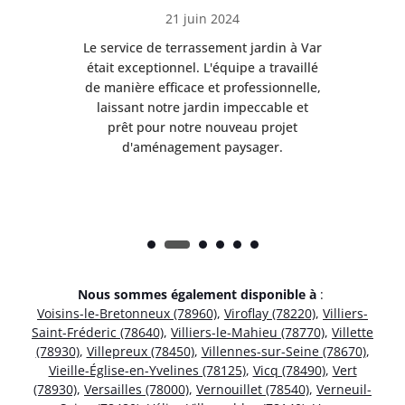
21 juin 2024
à Var
Le service de terrassement jardin à Var
Le s
illé
était exceptionnel. L'équipe a travaillé
éta
lle,
de manière efficace et professionnelle,
de 
et
laissant notre jardin impeccable et
l
t
prêt pour notre nouveau projet
d'aménagement paysager.
Nous sommes également disponible à
:
Voisins-le-Bretonneux (78960)
,
Viroflay (78220)
,
Villiers-
Saint-Fréderic (78640)
,
Villiers-le-Mahieu (78770)
,
Villette
(78930)
,
Villepreux (78450)
,
Villennes-sur-Seine (78670)
,
Vieille-Église-en-Yvelines (78125)
,
Vicq (78490)
,
Vert
(78930)
,
Versailles (78000)
,
Vernouillet (78540)
,
Verneuil-