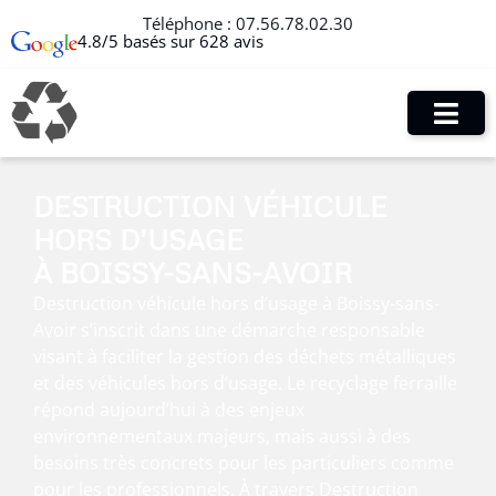
Téléphone :
07.56.78.02.30
4.8/5 basés sur 628 avis
DESTRUCTION VÉHICULE
HORS D’USAGE
À BOISSY-SANS-AVOIR
Destruction véhicule hors d’usage à Boissy-sans-
Avoir s’inscrit dans une démarche responsable
visant à faciliter la gestion des déchets métalliques
et des véhicules hors d’usage. Le recyclage ferraille
répond aujourd’hui à des enjeux
environnementaux majeurs, mais aussi à des
besoins très concrets pour les particuliers comme
pour les professionnels. À travers Destruction