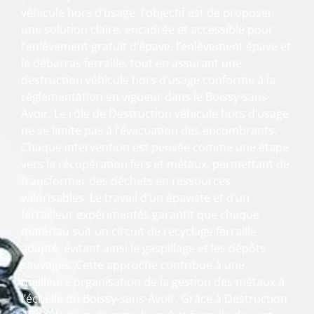
véhicule hors d’usage, l’objectif est de proposer
une solution claire, encadrée et accessible pour
l’enlèvement gratuit d’épave, l’enlèvement épave et
le débarras ferraille, tout en assurant une
destruction véhicule hors d’usage conforme à la
réglementation en vigueur dans le Boissy-sans-
Avoir. Le rôle de Destruction véhicule hors d’usage
ne se limite pas à l’évacuation des encombrants.
Chaque intervention est pensée comme une étape
vers la récupération fers et métaux, permettant de
transformer des déchets en ressources
valorisables. Le travail d’un épaviste et d’un
ferrailleur expérimentés garantit que chaque
matériau suit un circuit de recyclage ferraille
adapté, évitant ainsi le gaspillage et les dépôts
sauvages. Cette approche contribue à une
meilleure organisation de la gestion des métaux à
l’échelle du Boissy-sans-Avoir. Grâce à Destruction