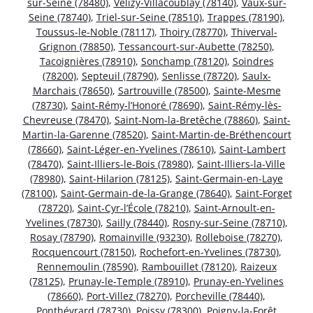
sur-Seine (78480)
,
Vélizy-Villacoublay (78140)
,
Vaux-sur-
Seine (78740)
,
Triel-sur-Seine (78510)
,
Trappes (78190)
,
Toussus-le-Noble (78117)
,
Thoiry (78770)
,
Thiverval-
Grignon (78850)
,
Tessancourt-sur-Aubette (78250)
,
Tacoignières (78910)
,
Sonchamp (78120)
,
Soindres
(78200)
,
Septeuil (78790)
,
Senlisse (78720)
,
Saulx-
Marchais (78650)
,
Sartrouville (78500)
,
Sainte-Mesme
(78730)
,
Saint-Rémy-l’Honoré (78690)
,
Saint-Rémy-lès-
Chevreuse (78470)
,
Saint-Nom-la-Bretêche (78860)
,
Saint-
Martin-la-Garenne (78520)
,
Saint-Martin-de-Bréthencourt
(78660)
,
Saint-Léger-en-Yvelines (78610)
,
Saint-Lambert
(78470)
,
Saint-Illiers-le-Bois (78980)
,
Saint-Illiers-la-Ville
(78980)
,
Saint-Hilarion (78125)
,
Saint-Germain-en-Laye
(78100)
,
Saint-Germain-de-la-Grange (78640)
,
Saint-Forget
(78720)
,
Saint-Cyr-l’École (78210)
,
Saint-Arnoult-en-
Yvelines (78730)
,
Sailly (78440)
,
Rosny-sur-Seine (78710)
,
Rosay (78790)
,
Romainville (93230)
,
Rolleboise (78270)
,
Rocquencourt (78150)
,
Rochefort-en-Yvelines (78730)
,
Rennemoulin (78590)
,
Rambouillet (78120)
,
Raizeux
(78125)
,
Prunay-le-Temple (78910)
,
Prunay-en-Yvelines
(78660)
,
Port-Villez (78270)
,
Porcheville (78440)
,
Ponthévrard (78730)
,
Poissy (78300)
,
Poigny-la-Forêt