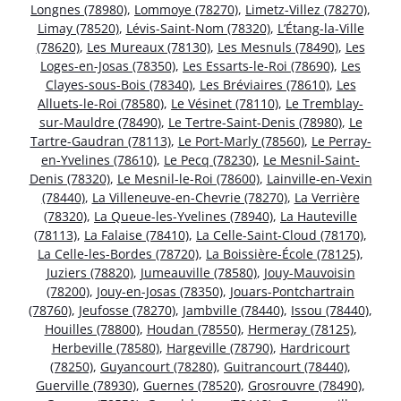
Longnes (78980)
,
Lommoye (78270)
,
Limetz-Villez (78270)
,
Limay (78520)
,
Lévis-Saint-Nom (78320)
,
L’Étang-la-Ville
(78620)
,
Les Mureaux (78130)
,
Les Mesnuls (78490)
,
Les
Loges-en-Josas (78350)
,
Les Essarts-le-Roi (78690)
,
Les
Clayes-sous-Bois (78340)
,
Les Bréviaires (78610)
,
Les
Alluets-le-Roi (78580)
,
Le Vésinet (78110)
,
Le Tremblay-
sur-Mauldre (78490)
,
Le Tertre-Saint-Denis (78980)
,
Le
Tartre-Gaudran (78113)
,
Le Port-Marly (78560)
,
Le Perray-
en-Yvelines (78610)
,
Le Pecq (78230)
,
Le Mesnil-Saint-
Denis (78320)
,
Le Mesnil-le-Roi (78600)
,
Lainville-en-Vexin
(78440)
,
La Villeneuve-en-Chevrie (78270)
,
La Verrière
(78320)
,
La Queue-les-Yvelines (78940)
,
La Hauteville
(78113)
,
La Falaise (78410)
,
La Celle-Saint-Cloud (78170)
,
La Celle-les-Bordes (78720)
,
La Boissière-École (78125)
,
Juziers (78820)
,
Jumeauville (78580)
,
Jouy-Mauvoisin
(78200)
,
Jouy-en-Josas (78350)
,
Jouars-Pontchartrain
(78760)
,
Jeufosse (78270)
,
Jambville (78440)
,
Issou (78440)
,
Houilles (78800)
,
Houdan (78550)
,
Hermeray (78125)
,
Herbeville (78580)
,
Hargeville (78790)
,
Hardricourt
(78250)
,
Guyancourt (78280)
,
Guitrancourt (78440)
,
Guerville (78930)
,
Guernes (78520)
,
Grosrouvre (78490)
,