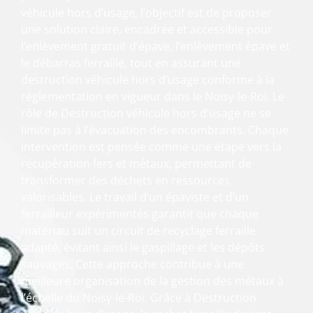
véhicule hors d’usage, l’objectif est de proposer
une solution claire, encadrée et accessible pour
l’enlèvement gratuit d’épave, l’enlèvement épave et
le débarras ferraille, tout en assurant une
destruction véhicule hors d’usage conforme à la
réglementation en vigueur dans le Noisy-le-Roi. Le
rôle de Destruction véhicule hors d’usage ne se
limite pas à l’évacuation des encombrants. Chaque
intervention est pensée comme une étape vers la
récupération fers et métaux, permettant de
transformer des déchets en ressources
valorisables. Le travail d’un épaviste et d’un
ferrailleur expérimentés garantit que chaque
matériau suit un circuit de recyclage ferraille
adapté, évitant ainsi le gaspillage et les dépôts
sauvages. Cette approche contribue à une
meilleure organisation de la gestion des métaux à
l’échelle du Noisy-le-Roi. Grâce à Destruction