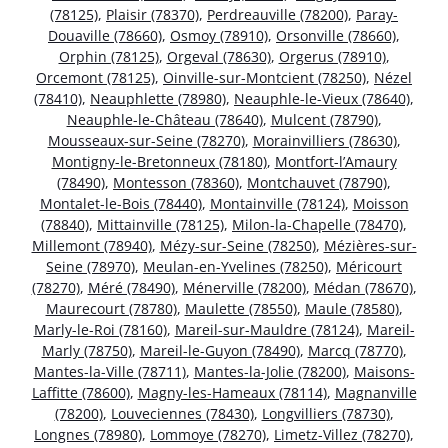
(78125)
,
Plaisir (78370)
,
Perdreauville (78200)
,
Paray-
Douaville (78660)
,
Osmoy (78910)
,
Orsonville (78660)
,
Orphin (78125)
,
Orgeval (78630)
,
Orgerus (78910)
,
Orcemont (78125)
,
Oinville-sur-Montcient (78250)
,
Nézel
(78410)
,
Neauphlette (78980)
,
Neauphle-le-Vieux (78640)
,
Neauphle-le-Château (78640)
,
Mulcent (78790)
,
Mousseaux-sur-Seine (78270)
,
Morainvilliers (78630)
,
Montigny-le-Bretonneux (78180)
,
Montfort-l’Amaury
(78490)
,
Montesson (78360)
,
Montchauvet (78790)
,
Montalet-le-Bois (78440)
,
Montainville (78124)
,
Moisson
(78840)
,
Mittainville (78125)
,
Milon-la-Chapelle (78470)
,
Millemont (78940)
,
Mézy-sur-Seine (78250)
,
Mézières-sur-
Seine (78970)
,
Meulan-en-Yvelines (78250)
,
Méricourt
(78270)
,
Méré (78490)
,
Ménerville (78200)
,
Médan (78670)
,
Maurecourt (78780)
,
Maulette (78550)
,
Maule (78580)
,
Marly-le-Roi (78160)
,
Mareil-sur-Mauldre (78124)
,
Mareil-
Marly (78750)
,
Mareil-le-Guyon (78490)
,
Marcq (78770)
,
Mantes-la-Ville (78711)
,
Mantes-la-Jolie (78200)
,
Maisons-
Laffitte (78600)
,
Magny-les-Hameaux (78114)
,
Magnanville
(78200)
,
Louveciennes (78430)
,
Longvilliers (78730)
,
Longnes (78980)
,
Lommoye (78270)
,
Limetz-Villez (78270)
,