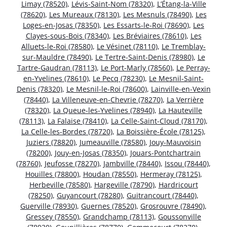
Limay (78520)
,
Lévis-Saint-Nom (78320)
,
L’Étang-la-Ville
(78620)
,
Les Mureaux (78130)
,
Les Mesnuls (78490)
,
Les
Loges-en-Josas (78350)
,
Les Essarts-le-Roi (78690)
,
Les
Clayes-sous-Bois (78340)
,
Les Bréviaires (78610)
,
Les
Alluets-le-Roi (78580)
,
Le Vésinet (78110)
,
Le Tremblay-
sur-Mauldre (78490)
,
Le Tertre-Saint-Denis (78980)
,
Le
Tartre-Gaudran (78113)
,
Le Port-Marly (78560)
,
Le Perray-
en-Yvelines (78610)
,
Le Pecq (78230)
,
Le Mesnil-Saint-
Denis (78320)
,
Le Mesnil-le-Roi (78600)
,
Lainville-en-Vexin
(78440)
,
La Villeneuve-en-Chevrie (78270)
,
La Verrière
(78320)
,
La Queue-les-Yvelines (78940)
,
La Hauteville
(78113)
,
La Falaise (78410)
,
La Celle-Saint-Cloud (78170)
,
La Celle-les-Bordes (78720)
,
La Boissière-École (78125)
,
Juziers (78820)
,
Jumeauville (78580)
,
Jouy-Mauvoisin
(78200)
,
Jouy-en-Josas (78350)
,
Jouars-Pontchartrain
(78760)
,
Jeufosse (78270)
,
Jambville (78440)
,
Issou (78440)
,
Houilles (78800)
,
Houdan (78550)
,
Hermeray (78125)
,
Herbeville (78580)
,
Hargeville (78790)
,
Hardricourt
(78250)
,
Guyancourt (78280)
,
Guitrancourt (78440)
,
Guerville (78930)
,
Guernes (78520)
,
Grosrouvre (78490)
,
Gressey (78550)
,
Grandchamp (78113)
,
Goussonville