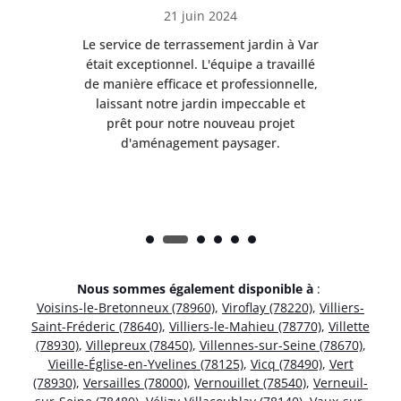
21 juin 2024
à Var
Le service de terrassement jardin à Var
Le s
illé
était exceptionnel. L'équipe a travaillé
éta
lle,
de manière efficace et professionnelle,
de 
et
laissant notre jardin impeccable et
l
t
prêt pour notre nouveau projet
d'aménagement paysager.
Nous sommes également disponible à
:
Voisins-le-Bretonneux (78960)
,
Viroflay (78220)
,
Villiers-
Saint-Fréderic (78640)
,
Villiers-le-Mahieu (78770)
,
Villette
(78930)
,
Villepreux (78450)
,
Villennes-sur-Seine (78670)
,
Vieille-Église-en-Yvelines (78125)
,
Vicq (78490)
,
Vert
(78930)
,
Versailles (78000)
,
Vernouillet (78540)
,
Verneuil-