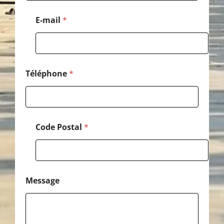
o
d
E-mail
*
e
Téléphone
*
Code Postal
*
Message