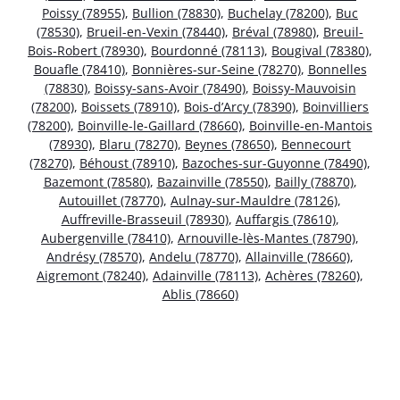
Poissy (78955)
,
Bullion (78830)
,
Buchelay (78200)
,
Buc
(78530)
,
Brueil-en-Vexin (78440)
,
Bréval (78980)
,
Breuil-
Bois-Robert (78930)
,
Bourdonné (78113)
,
Bougival (78380)
,
Bouafle (78410)
,
Bonnières-sur-Seine (78270)
,
Bonnelles
(78830)
,
Boissy-sans-Avoir (78490)
,
Boissy-Mauvoisin
(78200)
,
Boissets (78910)
,
Bois-d’Arcy (78390)
,
Boinvilliers
(78200)
,
Boinville-le-Gaillard (78660)
,
Boinville-en-Mantois
(78930)
,
Blaru (78270)
,
Beynes (78650)
,
Bennecourt
(78270)
,
Béhoust (78910)
,
Bazoches-sur-Guyonne (78490)
,
Bazemont (78580)
,
Bazainville (78550)
,
Bailly (78870)
,
Autouillet (78770)
,
Aulnay-sur-Mauldre (78126)
,
Auffreville-Brasseuil (78930)
,
Auffargis (78610)
,
Aubergenville (78410)
,
Arnouville-lès-Mantes (78790)
,
Andrésy (78570)
,
Andelu (78770)
,
Allainville (78660)
,
Aigremont (78240)
,
Adainville (78113)
,
Achères (78260)
,
Ablis (78660)