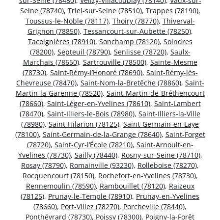
sur-Seine (78480)
,
Vélizy-Villacoublay (78140)
,
Vaux-sur-
Seine (78740)
,
Triel-sur-Seine (78510)
,
Trappes (78190)
,
Toussus-le-Noble (78117)
,
Thoiry (78770)
,
Thiverval-
Grignon (78850)
,
Tessancourt-sur-Aubette (78250)
,
Tacoignières (78910)
,
Sonchamp (78120)
,
Soindres
(78200)
,
Septeuil (78790)
,
Senlisse (78720)
,
Saulx-
Marchais (78650)
,
Sartrouville (78500)
,
Sainte-Mesme
(78730)
,
Saint-Rémy-l’Honoré (78690)
,
Saint-Rémy-lès-
Chevreuse (78470)
,
Saint-Nom-la-Bretêche (78860)
,
Saint-
Martin-la-Garenne (78520)
,
Saint-Martin-de-Bréthencourt
(78660)
,
Saint-Léger-en-Yvelines (78610)
,
Saint-Lambert
(78470)
,
Saint-Illiers-le-Bois (78980)
,
Saint-Illiers-la-Ville
(78980)
,
Saint-Hilarion (78125)
,
Saint-Germain-en-Laye
(78100)
,
Saint-Germain-de-la-Grange (78640)
,
Saint-Forget
(78720)
,
Saint-Cyr-l’École (78210)
,
Saint-Arnoult-en-
Yvelines (78730)
,
Sailly (78440)
,
Rosny-sur-Seine (78710)
,
Rosay (78790)
,
Romainville (93230)
,
Rolleboise (78270)
,
Rocquencourt (78150)
,
Rochefort-en-Yvelines (78730)
,
Rennemoulin (78590)
,
Rambouillet (78120)
,
Raizeux
(78125)
,
Prunay-le-Temple (78910)
,
Prunay-en-Yvelines
(78660)
,
Port-Villez (78270)
,
Porcheville (78440)
,
Ponthévrard (78730)
,
Poissy (78300)
,
Poigny-la-Forêt