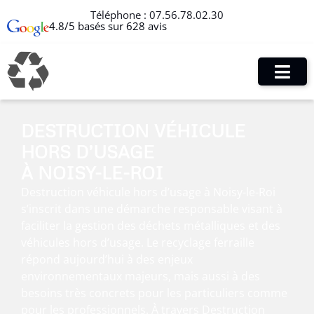
Téléphone :
07.56.78.02.30
4.8/5 basés sur 628 avis
DESTRUCTION VÉHICULE
HORS D’USAGE
À NOISY-LE-ROI
Destruction véhicule hors d’usage à Noisy-le-Roi
s’inscrit dans une démarche responsable visant à
faciliter la gestion des déchets métalliques et des
véhicules hors d’usage. Le recyclage ferraille
répond aujourd’hui à des enjeux
environnementaux majeurs, mais aussi à des
besoins très concrets pour les particuliers comme
pour les professionnels. À travers Destruction