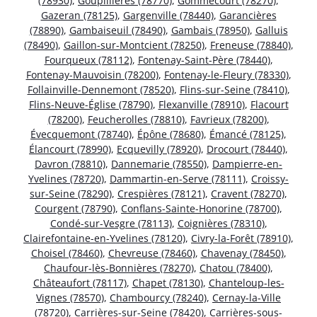
(78930)
,
Goupillières (78770)
,
Gommecourt (78270)
,
Gazeran (78125)
,
Gargenville (78440)
,
Garancières
(78890)
,
Gambaiseuil (78490)
,
Gambais (78950)
,
Galluis
(78490)
,
Gaillon-sur-Montcient (78250)
,
Freneuse (78840)
,
Fourqueux (78112)
,
Fontenay-Saint-Père (78440)
,
Fontenay-Mauvoisin (78200)
,
Fontenay-le-Fleury (78330)
,
Follainville-Dennemont (78520)
,
Flins-sur-Seine (78410)
,
Flins-Neuve-Église (78790)
,
Flexanville (78910)
,
Flacourt
(78200)
,
Feucherolles (78810)
,
Favrieux (78200)
,
Évecquemont (78740)
,
Épône (78680)
,
Émancé (78125)
,
Élancourt (78990)
,
Ecquevilly (78920)
,
Drocourt (78440)
,
Davron (78810)
,
Dannemarie (78550)
,
Dampierre-en-
Yvelines (78720)
,
Dammartin-en-Serve (78111)
,
Croissy-
sur-Seine (78290)
,
Crespières (78121)
,
Cravent (78270)
,
Courgent (78790)
,
Conflans-Sainte-Honorine (78700)
,
Condé-sur-Vesgre (78113)
,
Coignières (78310)
,
Clairefontaine-en-Yvelines (78120)
,
Civry-la-Forêt (78910)
,
Choisel (78460)
,
Chevreuse (78460)
,
Chavenay (78450)
,
Chaufour-lès-Bonnières (78270)
,
Chatou (78400)
,
Châteaufort (78117)
,
Chapet (78130)
,
Chanteloup-les-
Vignes (78570)
,
Chambourcy (78240)
,
Cernay-la-Ville
(78720)
,
Carrières-sur-Seine (78420)
,
Carrières-sous-