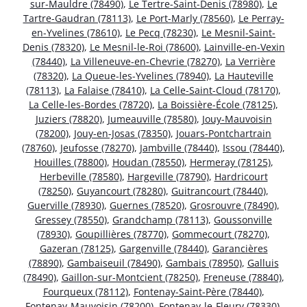
sur-Mauldre (78490)
,
Le Tertre-Saint-Denis (78980)
,
Le
Tartre-Gaudran (78113)
,
Le Port-Marly (78560)
,
Le Perray-
en-Yvelines (78610)
,
Le Pecq (78230)
,
Le Mesnil-Saint-
Denis (78320)
,
Le Mesnil-le-Roi (78600)
,
Lainville-en-Vexin
(78440)
,
La Villeneuve-en-Chevrie (78270)
,
La Verrière
(78320)
,
La Queue-les-Yvelines (78940)
,
La Hauteville
(78113)
,
La Falaise (78410)
,
La Celle-Saint-Cloud (78170)
,
La Celle-les-Bordes (78720)
,
La Boissière-École (78125)
,
Juziers (78820)
,
Jumeauville (78580)
,
Jouy-Mauvoisin
(78200)
,
Jouy-en-Josas (78350)
,
Jouars-Pontchartrain
(78760)
,
Jeufosse (78270)
,
Jambville (78440)
,
Issou (78440)
,
Houilles (78800)
,
Houdan (78550)
,
Hermeray (78125)
,
Herbeville (78580)
,
Hargeville (78790)
,
Hardricourt
(78250)
,
Guyancourt (78280)
,
Guitrancourt (78440)
,
Guerville (78930)
,
Guernes (78520)
,
Grosrouvre (78490)
,
Gressey (78550)
,
Grandchamp (78113)
,
Goussonville
(78930)
,
Goupillières (78770)
,
Gommecourt (78270)
,
Gazeran (78125)
,
Gargenville (78440)
,
Garancières
(78890)
,
Gambaiseuil (78490)
,
Gambais (78950)
,
Galluis
(78490)
,
Gaillon-sur-Montcient (78250)
,
Freneuse (78840)
,
Fourqueux (78112)
,
Fontenay-Saint-Père (78440)
,
Fontenay-Mauvoisin (78200)
,
Fontenay-le-Fleury (78330)
,