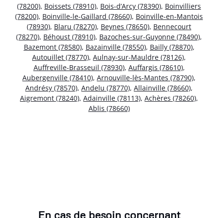
(78200)
,
Boissets (78910)
,
Bois-d’Arcy (78390)
,
Boinvilliers
(78200)
,
Boinville-le-Gaillard (78660)
,
Boinville-en-Mantois
(78930)
,
Blaru (78270)
,
Beynes (78650)
,
Bennecourt
(78270)
,
Béhoust (78910)
,
Bazoches-sur-Guyonne (78490)
,
Bazemont (78580)
,
Bazainville (78550)
,
Bailly (78870)
,
Autouillet (78770)
,
Aulnay-sur-Mauldre (78126)
,
Auffreville-Brasseuil (78930)
,
Auffargis (78610)
,
Aubergenville (78410)
,
Arnouville-lès-Mantes (78790)
,
Andrésy (78570)
,
Andelu (78770)
,
Allainville (78660)
,
Aigremont (78240)
,
Adainville (78113)
,
Achères (78260)
,
Ablis (78660)
En cas de besoin concernant