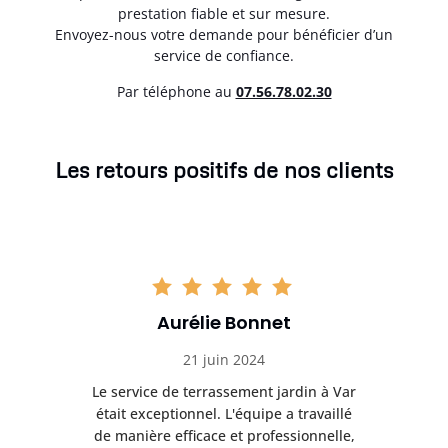
prestation fiable et sur mesure.
Envoyez-nous votre demande pour bénéficier d’un
service de confiance.
Par téléphone au
07.56.78.02.30
Les retours positifs de nos clients
Aurélie Bonnet
21 juin 2024
à Var
Le service de terrassement jardin à Var
Le s
illé
était exceptionnel. L'équipe a travaillé
éta
lle,
de manière efficace et professionnelle,
de 