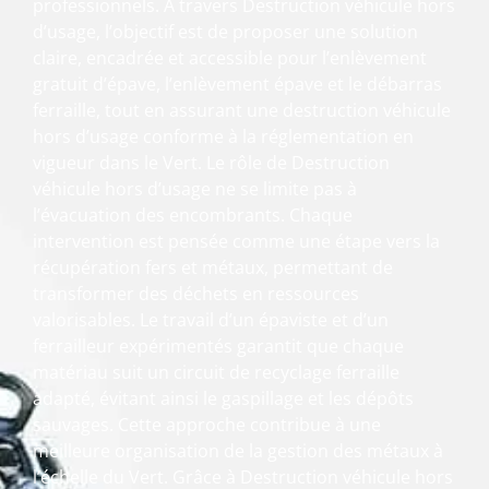
professionnels. À travers Destruction véhicule hors
d’usage, l’objectif est de proposer une solution
claire, encadrée et accessible pour l’enlèvement
gratuit d’épave, l’enlèvement épave et le débarras
ferraille, tout en assurant une destruction véhicule
hors d’usage conforme à la réglementation en
vigueur dans le Vert. Le rôle de Destruction
véhicule hors d’usage ne se limite pas à
l’évacuation des encombrants. Chaque
intervention est pensée comme une étape vers la
récupération fers et métaux, permettant de
transformer des déchets en ressources
valorisables. Le travail d’un épaviste et d’un
ferrailleur expérimentés garantit que chaque
matériau suit un circuit de recyclage ferraille
adapté, évitant ainsi le gaspillage et les dépôts
sauvages. Cette approche contribue à une
meilleure organisation de la gestion des métaux à
l’échelle du Vert. Grâce à Destruction véhicule hors