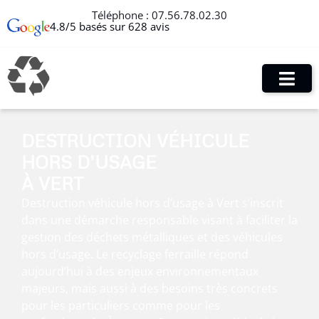
Téléphone :
07.56.78.02.30
4.8/5 basés sur 628 avis
DESTRUCTION VÉHICULE
HORS D’USAGE
À VERT
Destruction véhicule hors d’usage à Vert s’inscrit
dans une démarche responsable visant à faciliter la
gestion des déchets métalliques et des véhicules
hors d’usage. Le recyclage ferraille répond
aujourd’hui à des enjeux environnementaux
majeurs, mais aussi à des besoins très concrets
pour les particuliers comme pour les