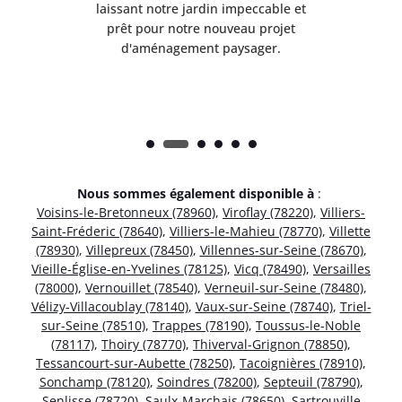
et
laissant notre jardin impeccable et
l
t
prêt pour notre nouveau projet
d'aménagement paysager.
Nous sommes également disponible à
:
Voisins-le-Bretonneux (78960)
,
Viroflay (78220)
,
Villiers-
Saint-Fréderic (78640)
,
Villiers-le-Mahieu (78770)
,
Villette
(78930)
,
Villepreux (78450)
,
Villennes-sur-Seine (78670)
,
Vieille-Église-en-Yvelines (78125)
,
Vicq (78490)
,
Versailles
(78000)
,
Vernouillet (78540)
,
Verneuil-sur-Seine (78480)
,
Vélizy-Villacoublay (78140)
,
Vaux-sur-Seine (78740)
,
Triel-
sur-Seine (78510)
,
Trappes (78190)
,
Toussus-le-Noble
(78117)
,
Thoiry (78770)
,
Thiverval-Grignon (78850)
,
Tessancourt-sur-Aubette (78250)
,
Tacoignières (78910)
,
Sonchamp (78120)
,
Soindres (78200)
,
Septeuil (78790)
,
Senlisse (78720)
,
Saulx-Marchais (78650)
,
Sartrouville