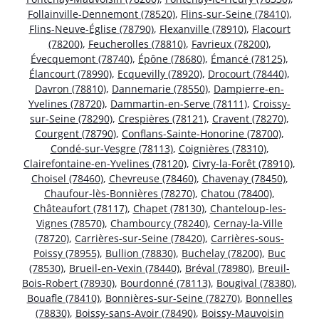
Follainville-Dennemont (78520)
,
Flins-sur-Seine (78410)
,
Flins-Neuve-Église (78790)
,
Flexanville (78910)
,
Flacourt
(78200)
,
Feucherolles (78810)
,
Favrieux (78200)
,
Évecquemont (78740)
,
Épône (78680)
,
Émancé (78125)
,
Élancourt (78990)
,
Ecquevilly (78920)
,
Drocourt (78440)
,
Davron (78810)
,
Dannemarie (78550)
,
Dampierre-en-
Yvelines (78720)
,
Dammartin-en-Serve (78111)
,
Croissy-
sur-Seine (78290)
,
Crespières (78121)
,
Cravent (78270)
,
Courgent (78790)
,
Conflans-Sainte-Honorine (78700)
,
Condé-sur-Vesgre (78113)
,
Coignières (78310)
,
Clairefontaine-en-Yvelines (78120)
,
Civry-la-Forêt (78910)
,
Choisel (78460)
,
Chevreuse (78460)
,
Chavenay (78450)
,
Chaufour-lès-Bonnières (78270)
,
Chatou (78400)
,
Châteaufort (78117)
,
Chapet (78130)
,
Chanteloup-les-
Vignes (78570)
,
Chambourcy (78240)
,
Cernay-la-Ville
(78720)
,
Carrières-sur-Seine (78420)
,
Carrières-sous-
Poissy (78955)
,
Bullion (78830)
,
Buchelay (78200)
,
Buc
(78530)
,
Brueil-en-Vexin (78440)
,
Bréval (78980)
,
Breuil-
Bois-Robert (78930)
,
Bourdonné (78113)
,
Bougival (78380)
,
Bouafle (78410)
,
Bonnières-sur-Seine (78270)
,
Bonnelles
(78830)
,
Boissy-sans-Avoir (78490)
,
Boissy-Mauvoisin