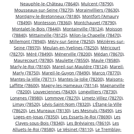
Neauphle-le-Château (78640)
,
Mulcent (78790)
,
Mousseaux-sur-Seine (78270)
,
Morainvilliers (78630)
,
Montigny-le-Bretonneux (78180)
,
Montfort-l’Amaury
(78490)
,
Montesson (78360)
,
Montchauvet (78790)
,
Montalet-le-Bois (78440)
,
Montainville (78124)
,
Moisson
(78840)
,
Mittainville (78125)
,
Milon-la-Chapelle (78470)
,
Millemont (78940)
,
Mézy-sur-Seine (78250)
,
Mézières-sur-
Seine (78970)
,
Meulan-en-Yvelines (78250)
,
Méricourt
(78270)
,
Méré (78490)
,
Ménerville (78200)
,
Médan (78670)
,
Maurecourt (78780)
,
Maulette (78550)
,
Maule (78580)
,
Marly-le-Roi (78160)
,
Mareil-sur-Mauldre (78124)
,
Mareil-
Marly (78750)
,
Mareil-le-Guyon (78490)
,
Marcq (78770)
,
Mantes-la-Ville (78711)
,
Mantes-la-Jolie (78200)
,
Maisons-
Laffitte (78600)
,
Magny-les-Hameaux (78114)
,
Magnanville
(78200)
,
Louveciennes (78430)
,
Longvilliers (78730)
,
Longnes (78980)
,
Lommoye (78270)
,
Limetz-Villez (78270)
,
Limay (78520)
,
Lévis-Saint-Nom (78320)
,
L’Étang-la-Ville
(78620)
,
Les Mureaux (78130)
,
Les Mesnuls (78490)
,
Les
Loges-en-Josas (78350)
,
Les Essarts-le-Roi (78690)
,
Les
Clayes-sous-Bois (78340)
,
Les Bréviaires (78610)
,
Les
Alluets-le-Roi (78580)
,
Le Vésinet (78110)
,
Le Tremblay-