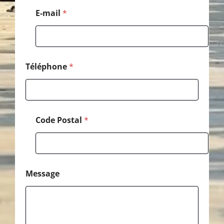
o
E-mail
*
n
e
*
E
-
m
Téléphone
*
a
i
l
Code Postal
*
Message