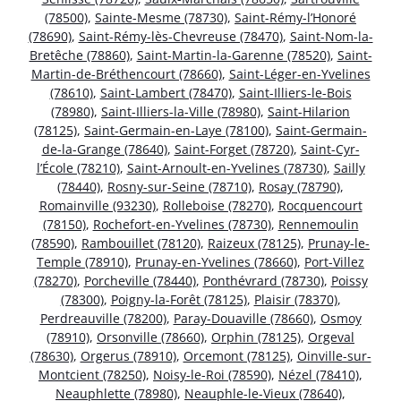
(78500)
,
Sainte-Mesme (78730)
,
Saint-Rémy-l’Honoré
(78690)
,
Saint-Rémy-lès-Chevreuse (78470)
,
Saint-Nom-la-
Bretêche (78860)
,
Saint-Martin-la-Garenne (78520)
,
Saint-
Martin-de-Bréthencourt (78660)
,
Saint-Léger-en-Yvelines
(78610)
,
Saint-Lambert (78470)
,
Saint-Illiers-le-Bois
(78980)
,
Saint-Illiers-la-Ville (78980)
,
Saint-Hilarion
(78125)
,
Saint-Germain-en-Laye (78100)
,
Saint-Germain-
de-la-Grange (78640)
,
Saint-Forget (78720)
,
Saint-Cyr-
l’École (78210)
,
Saint-Arnoult-en-Yvelines (78730)
,
Sailly
(78440)
,
Rosny-sur-Seine (78710)
,
Rosay (78790)
,
Romainville (93230)
,
Rolleboise (78270)
,
Rocquencourt
(78150)
,
Rochefort-en-Yvelines (78730)
,
Rennemoulin
(78590)
,
Rambouillet (78120)
,
Raizeux (78125)
,
Prunay-le-
Temple (78910)
,
Prunay-en-Yvelines (78660)
,
Port-Villez
(78270)
,
Porcheville (78440)
,
Ponthévrard (78730)
,
Poissy
(78300)
,
Poigny-la-Forêt (78125)
,
Plaisir (78370)
,
Perdreauville (78200)
,
Paray-Douaville (78660)
,
Osmoy
(78910)
,
Orsonville (78660)
,
Orphin (78125)
,
Orgeval
(78630)
,
Orgerus (78910)
,
Orcemont (78125)
,
Oinville-sur-
Montcient (78250)
,
Noisy-le-Roi (78590)
,
Nézel (78410)
,
Neauphlette (78980)
,
Neauphle-le-Vieux (78640)
,