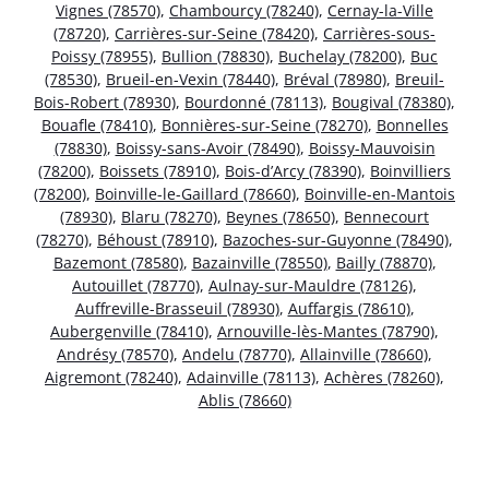
Vignes (78570)
,
Chambourcy (78240)
,
Cernay-la-Ville
(78720)
,
Carrières-sur-Seine (78420)
,
Carrières-sous-
Poissy (78955)
,
Bullion (78830)
,
Buchelay (78200)
,
Buc
(78530)
,
Brueil-en-Vexin (78440)
,
Bréval (78980)
,
Breuil-
Bois-Robert (78930)
,
Bourdonné (78113)
,
Bougival (78380)
,
Bouafle (78410)
,
Bonnières-sur-Seine (78270)
,
Bonnelles
(78830)
,
Boissy-sans-Avoir (78490)
,
Boissy-Mauvoisin
(78200)
,
Boissets (78910)
,
Bois-d’Arcy (78390)
,
Boinvilliers
(78200)
,
Boinville-le-Gaillard (78660)
,
Boinville-en-Mantois
(78930)
,
Blaru (78270)
,
Beynes (78650)
,
Bennecourt
(78270)
,
Béhoust (78910)
,
Bazoches-sur-Guyonne (78490)
,
Bazemont (78580)
,
Bazainville (78550)
,
Bailly (78870)
,
Autouillet (78770)
,
Aulnay-sur-Mauldre (78126)
,
Auffreville-Brasseuil (78930)
,
Auffargis (78610)
,
Aubergenville (78410)
,
Arnouville-lès-Mantes (78790)
,
Andrésy (78570)
,
Andelu (78770)
,
Allainville (78660)
,
Aigremont (78240)
,
Adainville (78113)
,
Achères (78260)
,
Ablis (78660)