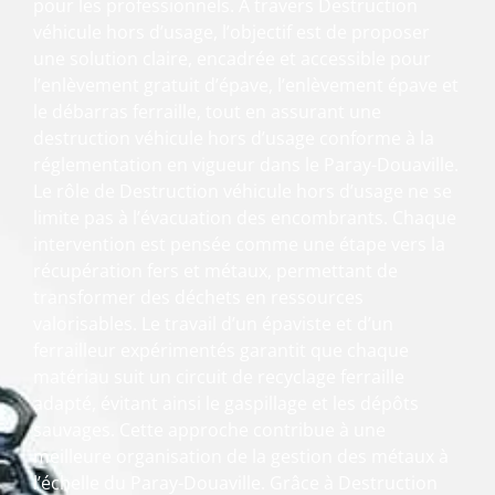
pour les professionnels. À travers Destruction
véhicule hors d’usage, l’objectif est de proposer
une solution claire, encadrée et accessible pour
l’enlèvement gratuit d’épave, l’enlèvement épave et
le débarras ferraille, tout en assurant une
destruction véhicule hors d’usage conforme à la
réglementation en vigueur dans le Paray-Douaville.
Le rôle de Destruction véhicule hors d’usage ne se
limite pas à l’évacuation des encombrants. Chaque
intervention est pensée comme une étape vers la
récupération fers et métaux, permettant de
transformer des déchets en ressources
valorisables. Le travail d’un épaviste et d’un
ferrailleur expérimentés garantit que chaque
matériau suit un circuit de recyclage ferraille
adapté, évitant ainsi le gaspillage et les dépôts
sauvages. Cette approche contribue à une
meilleure organisation de la gestion des métaux à
l’échelle du Paray-Douaville. Grâce à Destruction