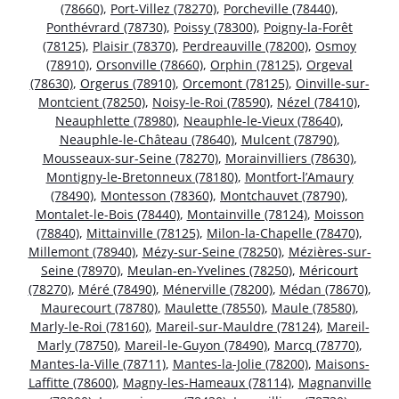
(78660)
,
Port-Villez (78270)
,
Porcheville (78440)
,
Ponthévrard (78730)
,
Poissy (78300)
,
Poigny-la-Forêt
(78125)
,
Plaisir (78370)
,
Perdreauville (78200)
,
Osmoy
(78910)
,
Orsonville (78660)
,
Orphin (78125)
,
Orgeval
(78630)
,
Orgerus (78910)
,
Orcemont (78125)
,
Oinville-sur-
Montcient (78250)
,
Noisy-le-Roi (78590)
,
Nézel (78410)
,
Neauphlette (78980)
,
Neauphle-le-Vieux (78640)
,
Neauphle-le-Château (78640)
,
Mulcent (78790)
,
Mousseaux-sur-Seine (78270)
,
Morainvilliers (78630)
,
Montigny-le-Bretonneux (78180)
,
Montfort-l’Amaury
(78490)
,
Montesson (78360)
,
Montchauvet (78790)
,
Montalet-le-Bois (78440)
,
Montainville (78124)
,
Moisson
(78840)
,
Mittainville (78125)
,
Milon-la-Chapelle (78470)
,
Millemont (78940)
,
Mézy-sur-Seine (78250)
,
Mézières-sur-
Seine (78970)
,
Meulan-en-Yvelines (78250)
,
Méricourt
(78270)
,
Méré (78490)
,
Ménerville (78200)
,
Médan (78670)
,
Maurecourt (78780)
,
Maulette (78550)
,
Maule (78580)
,
Marly-le-Roi (78160)
,
Mareil-sur-Mauldre (78124)
,
Mareil-
Marly (78750)
,
Mareil-le-Guyon (78490)
,
Marcq (78770)
,
Mantes-la-Ville (78711)
,
Mantes-la-Jolie (78200)
,
Maisons-
Laffitte (78600)
,
Magny-les-Hameaux (78114)
,
Magnanville