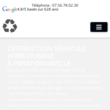
Téléphone :
07.56.78.02.30
4.8/5 basés sur 628 avis
DESTRUCTION VÉHICULE
HORS D’USAGE
À PARAY-DOUAVILLE
Destruction véhicule hors d’usage à Paray-
Douaville s’inscrit dans une démarche responsable
visant à faciliter la gestion des déchets métalliques
et des véhicules hors d’usage. Le recyclage ferraille
répond aujourd’hui à des enjeux
environnementaux majeurs, mais aussi à des
besoins très concrets pour les particuliers comme