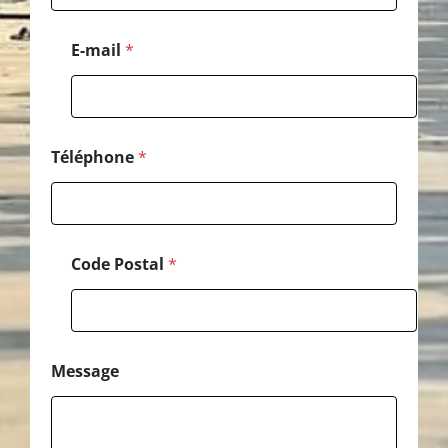
a
l
*
E-mail
*
*
Téléphone
*
Code Postal
*
Message