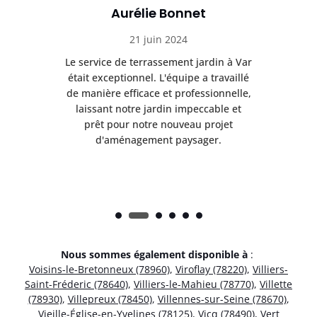
Aurélie Bonnet
21 juin 2024
à Var
Le service de terrassement jardin à Var
Le s
illé
était exceptionnel. L'équipe a travaillé
éta
lle,
de manière efficace et professionnelle,
de 
et
laissant notre jardin impeccable et
l
t
prêt pour notre nouveau projet
d'aménagement paysager.
Nous sommes également disponible à
:
Voisins-le-Bretonneux (78960)
,
Viroflay (78220)
,
Villiers-
Saint-Fréderic (78640)
,
Villiers-le-Mahieu (78770)
,
Villette
(78930)
,
Villepreux (78450)
,
Villennes-sur-Seine (78670)
,
Vieille-Église-en-Yvelines (78125)
,
Vicq (78490)
,
Vert