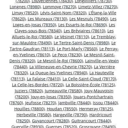
(78200)
,
Louveciennes (78430)
,
Longvilliers (78730)
,
Longnes (78980)
,
Lommoye (78270)
,
Limetz-Villez (78270)
,
Limay (78520)
,
Lévis-Saint-Nom (78320)
,
L’Étang-la-Ville
(78620)
,
Les Mureaux (78130)
,
Les Mesnuls (78490)
,
Les
Loges-en-Josas (78350)
,
Les Essarts-le-Roi (78690)
,
Les
Clayes-sous-Bois (78340)
,
Les Bréviaires (78610)
,
Les
Alluets-le-Roi (78580)
,
Le Vésinet (78110)
,
Le Tremblay-
sur-Mauldre (78490)
,
Le Tertre-Saint-Denis (78980)
,
Le
Tartre-Gaudran (78113)
,
Le Port-Marly (78560)
,
Le Perray-
en-Yvelines (78610)
,
Le Pecq (78230)
,
Le Mesnil-Saint-
Denis (78320)
,
Le Mesnil-le-Roi (78600)
,
Lainville-en-Vexin
(78440)
,
La Villeneuve-en-Chevrie (78270)
,
La Verrière
(78320)
,
La Queue-les-Yvelines (78940)
,
La Hauteville
(78113)
,
La Falaise (78410)
,
La Celle-Saint-Cloud (78170)
,
La Celle-les-Bordes (78720)
,
La Boissière-École (78125)
,
Juziers (78820)
,
Jumeauville (78580)
,
Jouy-Mauvoisin
(78200)
,
Jouy-en-Josas (78350)
,
Jouars-Pontchartrain
(78760)
,
Jeufosse (78270)
,
Jambville (78440)
,
Issou (78440)
,
Houilles (78800)
,
Houdan (78550)
,
Hermeray (78125)
,
Herbeville (78580)
,
Hargeville (78790)
,
Hardricourt
(78250)
,
Guyancourt (78280)
,
Guitrancourt (78440)
,
Guerville (78930)
,
Guernes (78520)
,
Grosrouvre (78490)
,