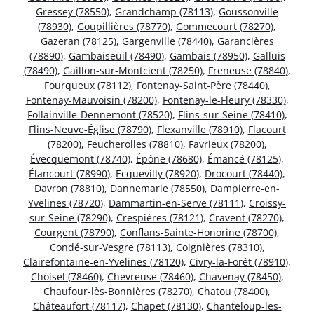
Gressey (78550)
,
Grandchamp (78113)
,
Goussonville
(78930)
,
Goupillières (78770)
,
Gommecourt (78270)
,
Gazeran (78125)
,
Gargenville (78440)
,
Garancières
(78890)
,
Gambaiseuil (78490)
,
Gambais (78950)
,
Galluis
(78490)
,
Gaillon-sur-Montcient (78250)
,
Freneuse (78840)
,
Fourqueux (78112)
,
Fontenay-Saint-Père (78440)
,
Fontenay-Mauvoisin (78200)
,
Fontenay-le-Fleury (78330)
,
Follainville-Dennemont (78520)
,
Flins-sur-Seine (78410)
,
Flins-Neuve-Église (78790)
,
Flexanville (78910)
,
Flacourt
(78200)
,
Feucherolles (78810)
,
Favrieux (78200)
,
Évecquemont (78740)
,
Épône (78680)
,
Émancé (78125)
,
Élancourt (78990)
,
Ecquevilly (78920)
,
Drocourt (78440)
,
Davron (78810)
,
Dannemarie (78550)
,
Dampierre-en-
Yvelines (78720)
,
Dammartin-en-Serve (78111)
,
Croissy-
sur-Seine (78290)
,
Crespières (78121)
,
Cravent (78270)
,
Courgent (78790)
,
Conflans-Sainte-Honorine (78700)
,
Condé-sur-Vesgre (78113)
,
Coignières (78310)
,
Clairefontaine-en-Yvelines (78120)
,
Civry-la-Forêt (78910)
,
Choisel (78460)
,
Chevreuse (78460)
,
Chavenay (78450)
,
Chaufour-lès-Bonnières (78270)
,
Chatou (78400)
,
Châteaufort (78117)
,
Chapet (78130)
,
Chanteloup-les-