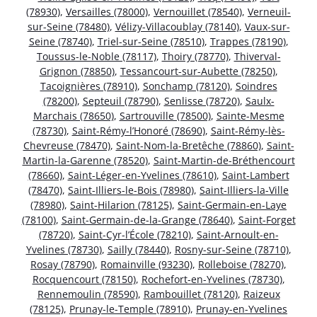
(78930)
,
Versailles (78000)
,
Vernouillet (78540)
,
Verneuil-
sur-Seine (78480)
,
Vélizy-Villacoublay (78140)
,
Vaux-sur-
Seine (78740)
,
Triel-sur-Seine (78510)
,
Trappes (78190)
,
Toussus-le-Noble (78117)
,
Thoiry (78770)
,
Thiverval-
Grignon (78850)
,
Tessancourt-sur-Aubette (78250)
,
Tacoignières (78910)
,
Sonchamp (78120)
,
Soindres
(78200)
,
Septeuil (78790)
,
Senlisse (78720)
,
Saulx-
Marchais (78650)
,
Sartrouville (78500)
,
Sainte-Mesme
(78730)
,
Saint-Rémy-l’Honoré (78690)
,
Saint-Rémy-lès-
Chevreuse (78470)
,
Saint-Nom-la-Bretêche (78860)
,
Saint-
Martin-la-Garenne (78520)
,
Saint-Martin-de-Bréthencourt
(78660)
,
Saint-Léger-en-Yvelines (78610)
,
Saint-Lambert
(78470)
,
Saint-Illiers-le-Bois (78980)
,
Saint-Illiers-la-Ville
(78980)
,
Saint-Hilarion (78125)
,
Saint-Germain-en-Laye
(78100)
,
Saint-Germain-de-la-Grange (78640)
,
Saint-Forget
(78720)
,
Saint-Cyr-l’École (78210)
,
Saint-Arnoult-en-
Yvelines (78730)
,
Sailly (78440)
,
Rosny-sur-Seine (78710)
,
Rosay (78790)
,
Romainville (93230)
,
Rolleboise (78270)
,
Rocquencourt (78150)
,
Rochefort-en-Yvelines (78730)
,
Rennemoulin (78590)
,
Rambouillet (78120)
,
Raizeux
(78125)
,
Prunay-le-Temple (78910)
,
Prunay-en-Yvelines