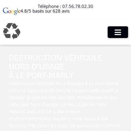
Téléphone :
07.56.78.02.30
4.8/5 basés sur 628 avis
DESTRUCTION VÉHICULE
HORS D’USAGE
À LE PORT-MARLY
Destruction véhicule hors d’usage à Le Port-Marly
s’inscrit dans une démarche responsable visant à
faciliter la gestion des déchets métalliques et des
véhicules hors d’usage. Le recyclage ferraille
répond aujourd’hui à des enjeux
environnementaux majeurs, mais aussi à des
besoins très concrets pour les particuliers comme