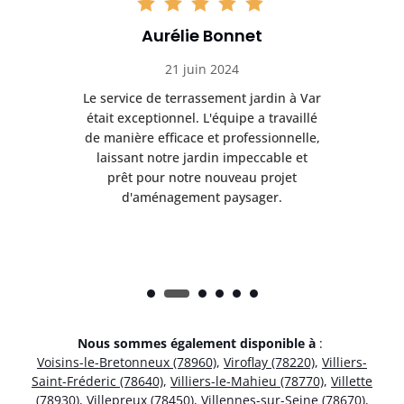
Aurélie Bonnet
21 juin 2024
à Var
Le service de terrassement jardin à Var
Le s
illé
était exceptionnel. L'équipe a travaillé
éta
lle,
de manière efficace et professionnelle,
de 
et
laissant notre jardin impeccable et
l
t
prêt pour notre nouveau projet
d'aménagement paysager.
Nous sommes également disponible à
:
Voisins-le-Bretonneux (78960)
,
Viroflay (78220)
,
Villiers-
Saint-Fréderic (78640)
,
Villiers-le-Mahieu (78770)
,
Villette
(78930)
,
Villepreux (78450)
,
Villennes-sur-Seine (78670)
,