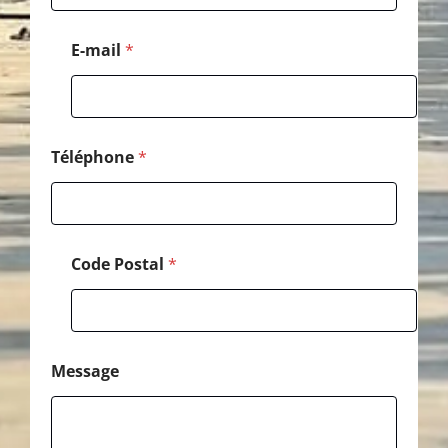
a
l
P
E-mail
*
o
s
t
a
l
*
Téléphone
*
Code Postal
*
Message