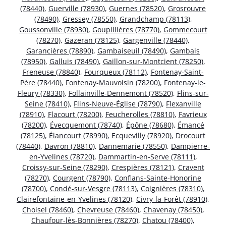
(78440)
,
Guerville (78930)
,
Guernes (78520)
,
Grosrouvre
(78490)
,
Gressey (78550)
,
Grandchamp (78113)
,
Goussonville (78930)
,
Goupillières (78770)
,
Gommecourt
(78270)
,
Gazeran (78125)
,
Gargenville (78440)
,
Garancières (78890)
,
Gambaiseuil (78490)
,
Gambais
(78950)
,
Galluis (78490)
,
Gaillon-sur-Montcient (78250)
,
Freneuse (78840)
,
Fourqueux (78112)
,
Fontenay-Saint-
Père (78440)
,
Fontenay-Mauvoisin (78200)
,
Fontenay-le-
Fleury (78330)
,
Follainville-Dennemont (78520)
,
Flins-sur-
Seine (78410)
,
Flins-Neuve-Église (78790)
,
Flexanville
(78910)
,
Flacourt (78200)
,
Feucherolles (78810)
,
Favrieux
(78200)
,
Évecquemont (78740)
,
Épône (78680)
,
Émancé
(78125)
,
Élancourt (78990)
,
Ecquevilly (78920)
,
Drocourt
(78440)
,
Davron (78810)
,
Dannemarie (78550)
,
Dampierre-
en-Yvelines (78720)
,
Dammartin-en-Serve (78111)
,
Croissy-sur-Seine (78290)
,
Crespières (78121)
,
Cravent
(78270)
,
Courgent (78790)
,
Conflans-Sainte-Honorine
(78700)
,
Condé-sur-Vesgre (78113)
,
Coignières (78310)
,
Clairefontaine-en-Yvelines (78120)
,
Civry-la-Forêt (78910)
,
Choisel (78460)
,
Chevreuse (78460)
,
Chavenay (78450)
,
Chaufour-lès-Bonnières (78270)
,
Chatou (78400)
,