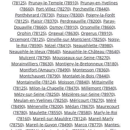
(78125)
,
Prunay-le-Temple (78910)
,
Prunay-en-Yvelines
(78660)
,
Port-Villez (78270)
,
Porcheville (78440)
,
Ponthévrard (78730)
,
Poissy (78300)
,
Poigny-la-Forêt
(78125)
,
Plaisir (78370)
,
Perdreauville (78200)
,
Paray-
Douaville (78660)
,
Osmoy (78910)
,
Orsonville (78660)
,
Orphin (78125)
,
Orgeval (78630)
,
Orgerus (78910)
,
Orcemont (78125)
,
Oinville-sur-Montcient (78250)
,
Noisy-
le-Roi (78590)
,
Nézel (78410)
,
Neauphlette (78980)
,
Neauphle-le-Vieux (78640)
,
Neauphle-le-Château (78640)
,
Mulcent (78790)
,
Mousseaux-sur-Seine (78270)
,
Morainvilliers (78630)
,
Montigny-le-Bretonneux (78180)
,
Montfort-l’Amaury (78490)
,
Montesson (78360)
,
Montchauvet (78790)
,
Montalet-le-Bois (78440)
,
Montainville (78124)
,
Moisson (78840)
,
Mittainville
(78125)
,
Milon-la-Chapelle (78470)
,
Millemont (78940)
,
Mézy-sur-Seine (78250)
,
Mézières-sur-Seine (78970)
,
Meulan-en-Yvelines (78250)
,
Méricourt (78270)
,
Méré
(78490)
,
Ménerville (78200)
,
Médan (78670)
,
Maurecourt
(78780)
,
Maulette (78550)
,
Maule (78580)
,
Marly-le-Roi
(78160)
,
Mareil-sur-Mauldre (78124)
,
Mareil-Marly
(78750)
,
Mareil-le-Guyon (78490)
,
Marcq (78770)
,
Mantes-