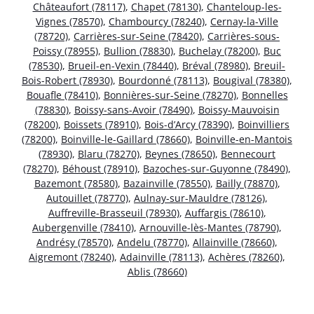
Châteaufort (78117)
,
Chapet (78130)
,
Chanteloup-les-
Vignes (78570)
,
Chambourcy (78240)
,
Cernay-la-Ville
(78720)
,
Carrières-sur-Seine (78420)
,
Carrières-sous-
Poissy (78955)
,
Bullion (78830)
,
Buchelay (78200)
,
Buc
(78530)
,
Brueil-en-Vexin (78440)
,
Bréval (78980)
,
Breuil-
Bois-Robert (78930)
,
Bourdonné (78113)
,
Bougival (78380)
,
Bouafle (78410)
,
Bonnières-sur-Seine (78270)
,
Bonnelles
(78830)
,
Boissy-sans-Avoir (78490)
,
Boissy-Mauvoisin
(78200)
,
Boissets (78910)
,
Bois-d’Arcy (78390)
,
Boinvilliers
(78200)
,
Boinville-le-Gaillard (78660)
,
Boinville-en-Mantois
(78930)
,
Blaru (78270)
,
Beynes (78650)
,
Bennecourt
(78270)
,
Béhoust (78910)
,
Bazoches-sur-Guyonne (78490)
,
Bazemont (78580)
,
Bazainville (78550)
,
Bailly (78870)
,
Autouillet (78770)
,
Aulnay-sur-Mauldre (78126)
,
Auffreville-Brasseuil (78930)
,
Auffargis (78610)
,
Aubergenville (78410)
,
Arnouville-lès-Mantes (78790)
,
Andrésy (78570)
,
Andelu (78770)
,
Allainville (78660)
,
Aigremont (78240)
,
Adainville (78113)
,
Achères (78260)
,
Ablis (78660)