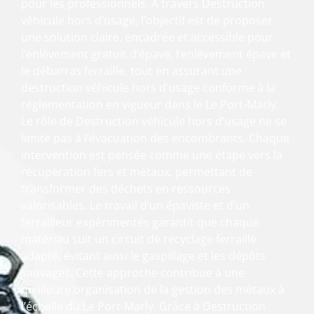
pour les professionnels. À travers Destruction
véhicule hors d’usage, l’objectif est de proposer
une solution claire, encadrée et accessible pour
l’enlèvement gratuit d’épave, l’enlèvement épave et
le débarras ferraille, tout en assurant une
destruction véhicule hors d’usage conforme à la
réglementation en vigueur dans le Le Port-Marly.
Le rôle de Destruction véhicule hors d’usage ne se
limite pas à l’évacuation des encombrants. Chaque
intervention est pensée comme une étape vers la
récupération fers et métaux, permettant de
transformer des déchets en ressources
valorisables. Le travail d’un épaviste et d’un
ferrailleur expérimentés garantit que chaque
matériau suit un circuit de recyclage ferraille
adapté, évitant ainsi le gaspillage et les dépôts
sauvages. Cette approche contribue à une
meilleure organisation de la gestion des métaux à
l’échelle du Le Port-Marly. Grâce à Destruction