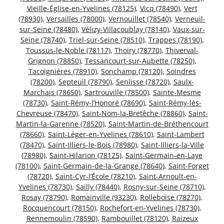
Vieille-Église-en-Yvelines (78125)
,
Vicq (78490)
,
Vert
(78930)
,
Versailles (78000)
,
Vernouillet (78540)
,
Verneuil-
sur-Seine (78480)
,
Vélizy-Villacoublay (78140)
,
Vaux-sur-
Seine (78740)
,
Triel-sur-Seine (78510)
,
Trappes (78190)
,
Toussus-le-Noble (78117)
,
Thoiry (78770)
,
Thiverval-
Grignon (78850)
,
Tessancourt-sur-Aubette (78250)
,
Tacoignières (78910)
,
Sonchamp (78120)
,
Soindres
(78200)
,
Septeuil (78790)
,
Senlisse (78720)
,
Saulx-
Marchais (78650)
,
Sartrouville (78500)
,
Sainte-Mesme
(78730)
,
Saint-Rémy-l’Honoré (78690)
,
Saint-Rémy-lès-
Chevreuse (78470)
,
Saint-Nom-la-Bretêche (78860)
,
Saint-
Martin-la-Garenne (78520)
,
Saint-Martin-de-Bréthencourt
(78660)
,
Saint-Léger-en-Yvelines (78610)
,
Saint-Lambert
(78470)
,
Saint-Illiers-le-Bois (78980)
,
Saint-Illiers-la-Ville
(78980)
,
Saint-Hilarion (78125)
,
Saint-Germain-en-Laye
(78100)
,
Saint-Germain-de-la-Grange (78640)
,
Saint-Forget
(78720)
,
Saint-Cyr-l’École (78210)
,
Saint-Arnoult-en-
Yvelines (78730)
,
Sailly (78440)
,
Rosny-sur-Seine (78710)
,
Rosay (78790)
,
Romainville (93230)
,
Rolleboise (78270)
,
Rocquencourt (78150)
,
Rochefort-en-Yvelines (78730)
,
Rennemoulin (78590)
,
Rambouillet (78120)
,
Raizeux