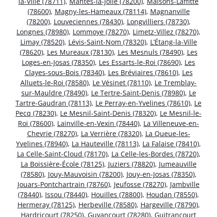
la-Ville (78711)
,
Mantes-la-Jolie (78200)
,
Maisons-Laffitte
(78600)
,
Magny-les-Hameaux (78114)
,
Magnanville
(78200)
,
Louveciennes (78430)
,
Longvilliers (78730)
,
Longnes (78980)
,
Lommoye (78270)
,
Limetz-Villez (78270)
,
Limay (78520)
,
Lévis-Saint-Nom (78320)
,
L’Étang-la-Ville
(78620)
,
Les Mureaux (78130)
,
Les Mesnuls (78490)
,
Les
Loges-en-Josas (78350)
,
Les Essarts-le-Roi (78690)
,
Les
Clayes-sous-Bois (78340)
,
Les Bréviaires (78610)
,
Les
Alluets-le-Roi (78580)
,
Le Vésinet (78110)
,
Le Tremblay-
sur-Mauldre (78490)
,
Le Tertre-Saint-Denis (78980)
,
Le
Tartre-Gaudran (78113)
,
Le Perray-en-Yvelines (78610)
,
Le
Pecq (78230)
,
Le Mesnil-Saint-Denis (78320)
,
Le Mesnil-le-
Roi (78600)
,
Lainville-en-Vexin (78440)
,
La Villeneuve-en-
Chevrie (78270)
,
La Verrière (78320)
,
La Queue-les-
Yvelines (78940)
,
La Hauteville (78113)
,
La Falaise (78410)
,
La Celle-Saint-Cloud (78170)
,
La Celle-les-Bordes (78720)
,
La Boissière-École (78125)
,
Juziers (78820)
,
Jumeauville
(78580)
,
Jouy-Mauvoisin (78200)
,
Jouy-en-Josas (78350)
,
Jouars-Pontchartrain (78760)
,
Jeufosse (78270)
,
Jambville
(78440)
,
Issou (78440)
,
Houilles (78800)
,
Houdan (78550)
,
Hermeray (78125)
,
Herbeville (78580)
,
Hargeville (78790)
,
Hardricourt (78250)
,
Guyancourt (78280)
,
Guitrancourt