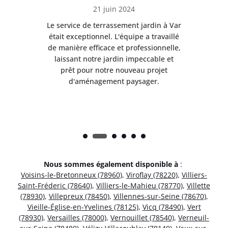
21 juin 2024
à Var
Le service de terrassement jardin à Var
Le s
illé
était exceptionnel. L'équipe a travaillé
éta
lle,
de manière efficace et professionnelle,
de 
et
laissant notre jardin impeccable et
l
t
prêt pour notre nouveau projet
d'aménagement paysager.
Nous sommes également disponible à
:
Voisins-le-Bretonneux (78960)
,
Viroflay (78220)
,
Villiers-
Saint-Fréderic (78640)
,
Villiers-le-Mahieu (78770)
,
Villette
(78930)
,
Villepreux (78450)
,
Villennes-sur-Seine (78670)
,
Vieille-Église-en-Yvelines (78125)
,
Vicq (78490)
,
Vert
(78930)
,
Versailles (78000)
,
Vernouillet (78540)
,
Verneuil-