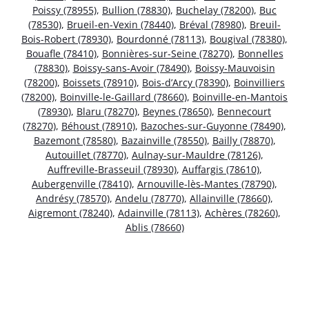
Poissy (78955)
,
Bullion (78830)
,
Buchelay (78200)
,
Buc
(78530)
,
Brueil-en-Vexin (78440)
,
Bréval (78980)
,
Breuil-
Bois-Robert (78930)
,
Bourdonné (78113)
,
Bougival (78380)
,
Bouafle (78410)
,
Bonnières-sur-Seine (78270)
,
Bonnelles
(78830)
,
Boissy-sans-Avoir (78490)
,
Boissy-Mauvoisin
(78200)
,
Boissets (78910)
,
Bois-d’Arcy (78390)
,
Boinvilliers
(78200)
,
Boinville-le-Gaillard (78660)
,
Boinville-en-Mantois
(78930)
,
Blaru (78270)
,
Beynes (78650)
,
Bennecourt
(78270)
,
Béhoust (78910)
,
Bazoches-sur-Guyonne (78490)
,
Bazemont (78580)
,
Bazainville (78550)
,
Bailly (78870)
,
Autouillet (78770)
,
Aulnay-sur-Mauldre (78126)
,
Auffreville-Brasseuil (78930)
,
Auffargis (78610)
,
Aubergenville (78410)
,
Arnouville-lès-Mantes (78790)
,
Andrésy (78570)
,
Andelu (78770)
,
Allainville (78660)
,
Aigremont (78240)
,
Adainville (78113)
,
Achères (78260)
,
Ablis (78660)