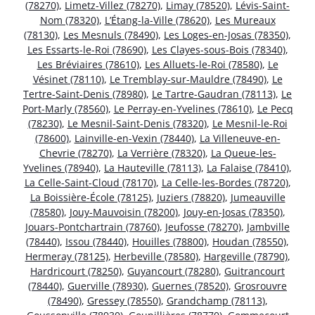
(78270)
,
Limetz-Villez (78270)
,
Limay (78520)
,
Lévis-Saint-
Nom (78320)
,
L’Étang-la-Ville (78620)
,
Les Mureaux
(78130)
,
Les Mesnuls (78490)
,
Les Loges-en-Josas (78350)
,
Les Essarts-le-Roi (78690)
,
Les Clayes-sous-Bois (78340)
,
Les Bréviaires (78610)
,
Les Alluets-le-Roi (78580)
,
Le
Vésinet (78110)
,
Le Tremblay-sur-Mauldre (78490)
,
Le
Tertre-Saint-Denis (78980)
,
Le Tartre-Gaudran (78113)
,
Le
Port-Marly (78560)
,
Le Perray-en-Yvelines (78610)
,
Le Pecq
(78230)
,
Le Mesnil-Saint-Denis (78320)
,
Le Mesnil-le-Roi
(78600)
,
Lainville-en-Vexin (78440)
,
La Villeneuve-en-
Chevrie (78270)
,
La Verrière (78320)
,
La Queue-les-
Yvelines (78940)
,
La Hauteville (78113)
,
La Falaise (78410)
,
La Celle-Saint-Cloud (78170)
,
La Celle-les-Bordes (78720)
,
La Boissière-École (78125)
,
Juziers (78820)
,
Jumeauville
(78580)
,
Jouy-Mauvoisin (78200)
,
Jouy-en-Josas (78350)
,
Jouars-Pontchartrain (78760)
,
Jeufosse (78270)
,
Jambville
(78440)
,
Issou (78440)
,
Houilles (78800)
,
Houdan (78550)
,
Hermeray (78125)
,
Herbeville (78580)
,
Hargeville (78790)
,
Hardricourt (78250)
,
Guyancourt (78280)
,
Guitrancourt
(78440)
,
Guerville (78930)
,
Guernes (78520)
,
Grosrouvre
(78490)
,
Gressey (78550)
,
Grandchamp (78113)
,