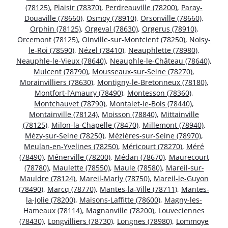
(78125)
,
Plaisir (78370)
,
Perdreauville (78200)
,
Paray-
Douaville (78660)
,
Osmoy (78910)
,
Orsonville (78660)
,
Orphin (78125)
,
Orgeval (78630)
,
Orgerus (78910)
,
Orcemont (78125)
,
Oinville-sur-Montcient (78250)
,
Noisy-
le-Roi (78590)
,
Nézel (78410)
,
Neauphlette (78980)
,
Neauphle-le-Vieux (78640)
,
Neauphle-le-Château (78640)
,
Mulcent (78790)
,
Mousseaux-sur-Seine (78270)
,
Morainvilliers (78630)
,
Montigny-le-Bretonneux (78180)
,
Montfort-l’Amaury (78490)
,
Montesson (78360)
,
Montchauvet (78790)
,
Montalet-le-Bois (78440)
,
Montainville (78124)
,
Moisson (78840)
,
Mittainville
(78125)
,
Milon-la-Chapelle (78470)
,
Millemont (78940)
,
Mézy-sur-Seine (78250)
,
Mézières-sur-Seine (78970)
,
Meulan-en-Yvelines (78250)
,
Méricourt (78270)
,
Méré
(78490)
,
Ménerville (78200)
,
Médan (78670)
,
Maurecourt
(78780)
,
Maulette (78550)
,
Maule (78580)
,
Mareil-sur-
Mauldre (78124)
,
Mareil-Marly (78750)
,
Mareil-le-Guyon
(78490)
,
Marcq (78770)
,
Mantes-la-Ville (78711)
,
Mantes-
la-Jolie (78200)
,
Maisons-Laffitte (78600)
,
Magny-les-
Hameaux (78114)
,
Magnanville (78200)
,
Louveciennes
(78430)
,
Longvilliers (78730)
,
Longnes (78980)
,
Lommoye