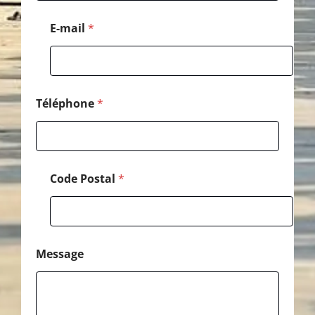
l
N
E-mail
*
o
m
*
Téléphone
*
Code Postal
*
Message