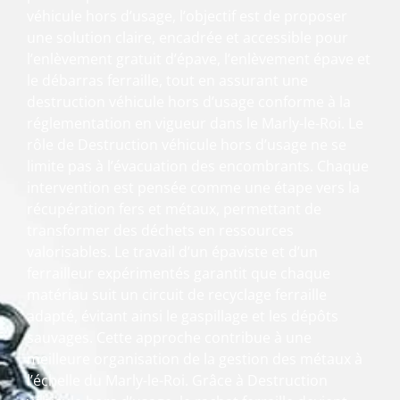
véhicule hors d’usage, l’objectif est de proposer
une solution claire, encadrée et accessible pour
l’enlèvement gratuit d’épave, l’enlèvement épave et
le débarras ferraille, tout en assurant une
destruction véhicule hors d’usage conforme à la
réglementation en vigueur dans le Marly-le-Roi. Le
rôle de Destruction véhicule hors d’usage ne se
limite pas à l’évacuation des encombrants. Chaque
intervention est pensée comme une étape vers la
récupération fers et métaux, permettant de
transformer des déchets en ressources
valorisables. Le travail d’un épaviste et d’un
ferrailleur expérimentés garantit que chaque
matériau suit un circuit de recyclage ferraille
adapté, évitant ainsi le gaspillage et les dépôts
sauvages. Cette approche contribue à une
meilleure organisation de la gestion des métaux à
l’échelle du Marly-le-Roi. Grâce à Destruction