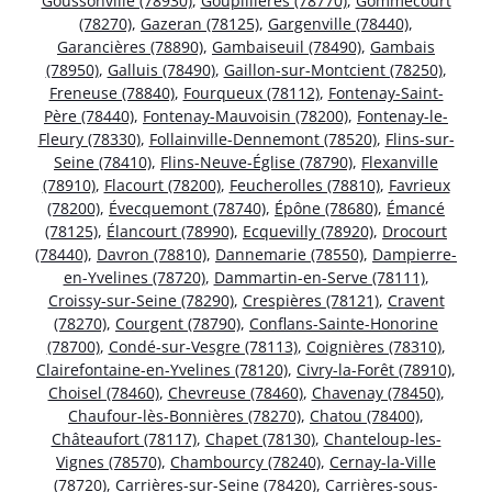
Goussonville (78930)
,
Goupillières (78770)
,
Gommecourt
(78270)
,
Gazeran (78125)
,
Gargenville (78440)
,
Garancières (78890)
,
Gambaiseuil (78490)
,
Gambais
(78950)
,
Galluis (78490)
,
Gaillon-sur-Montcient (78250)
,
Freneuse (78840)
,
Fourqueux (78112)
,
Fontenay-Saint-
Père (78440)
,
Fontenay-Mauvoisin (78200)
,
Fontenay-le-
Fleury (78330)
,
Follainville-Dennemont (78520)
,
Flins-sur-
Seine (78410)
,
Flins-Neuve-Église (78790)
,
Flexanville
(78910)
,
Flacourt (78200)
,
Feucherolles (78810)
,
Favrieux
(78200)
,
Évecquemont (78740)
,
Épône (78680)
,
Émancé
(78125)
,
Élancourt (78990)
,
Ecquevilly (78920)
,
Drocourt
(78440)
,
Davron (78810)
,
Dannemarie (78550)
,
Dampierre-
en-Yvelines (78720)
,
Dammartin-en-Serve (78111)
,
Croissy-sur-Seine (78290)
,
Crespières (78121)
,
Cravent
(78270)
,
Courgent (78790)
,
Conflans-Sainte-Honorine
(78700)
,
Condé-sur-Vesgre (78113)
,
Coignières (78310)
,
Clairefontaine-en-Yvelines (78120)
,
Civry-la-Forêt (78910)
,
Choisel (78460)
,
Chevreuse (78460)
,
Chavenay (78450)
,
Chaufour-lès-Bonnières (78270)
,
Chatou (78400)
,
Châteaufort (78117)
,
Chapet (78130)
,
Chanteloup-les-
Vignes (78570)
,
Chambourcy (78240)
,
Cernay-la-Ville
(78720)
,
Carrières-sur-Seine (78420)
,
Carrières-sous-