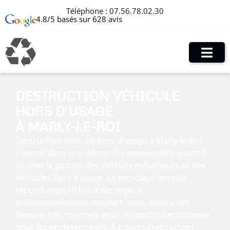
Téléphone :
07.56.78.02.30
4.8/5 basés sur 628 avis
DESTRUCTION VÉHICULE
HORS D’USAGE
À MARLY-LE-ROI
Destruction véhicule hors d’usage à Marly-le-Roi
s’inscrit dans une démarche responsable visant à
faciliter la gestion des déchets métalliques et des
véhicules hors d’usage. Le recyclage ferraille
répond aujourd’hui à des enjeux
environnementaux majeurs, mais aussi à des
besoins très concrets pour les particuliers comme
pour les professionnels. À travers Destruction