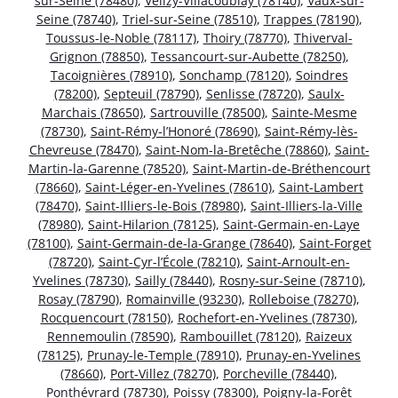
sur-Seine (78480)
,
Vélizy-Villacoublay (78140)
,
Vaux-sur-
Seine (78740)
,
Triel-sur-Seine (78510)
,
Trappes (78190)
,
Toussus-le-Noble (78117)
,
Thoiry (78770)
,
Thiverval-
Grignon (78850)
,
Tessancourt-sur-Aubette (78250)
,
Tacoignières (78910)
,
Sonchamp (78120)
,
Soindres
(78200)
,
Septeuil (78790)
,
Senlisse (78720)
,
Saulx-
Marchais (78650)
,
Sartrouville (78500)
,
Sainte-Mesme
(78730)
,
Saint-Rémy-l’Honoré (78690)
,
Saint-Rémy-lès-
Chevreuse (78470)
,
Saint-Nom-la-Bretêche (78860)
,
Saint-
Martin-la-Garenne (78520)
,
Saint-Martin-de-Bréthencourt
(78660)
,
Saint-Léger-en-Yvelines (78610)
,
Saint-Lambert
(78470)
,
Saint-Illiers-le-Bois (78980)
,
Saint-Illiers-la-Ville
(78980)
,
Saint-Hilarion (78125)
,
Saint-Germain-en-Laye
(78100)
,
Saint-Germain-de-la-Grange (78640)
,
Saint-Forget
(78720)
,
Saint-Cyr-l’École (78210)
,
Saint-Arnoult-en-
Yvelines (78730)
,
Sailly (78440)
,
Rosny-sur-Seine (78710)
,
Rosay (78790)
,
Romainville (93230)
,
Rolleboise (78270)
,
Rocquencourt (78150)
,
Rochefort-en-Yvelines (78730)
,
Rennemoulin (78590)
,
Rambouillet (78120)
,
Raizeux
(78125)
,
Prunay-le-Temple (78910)
,
Prunay-en-Yvelines
(78660)
,
Port-Villez (78270)
,
Porcheville (78440)
,
Ponthévrard (78730)
,
Poissy (78300)
,
Poigny-la-Forêt