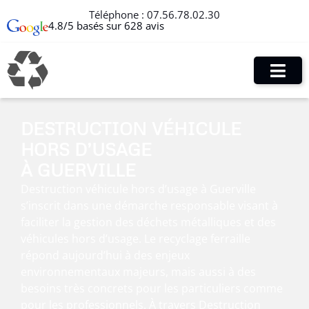
Téléphone :
07.56.78.02.30
4.8/5 basés sur 628 avis
DESTRUCTION VÉHICULE
HORS D’USAGE
À GUERVILLE
Destruction véhicule hors d’usage à Guerville
s’inscrit dans une démarche responsable visant à
faciliter la gestion des déchets métalliques et des
véhicules hors d’usage. Le recyclage ferraille
répond aujourd’hui à des enjeux
environnementaux majeurs, mais aussi à des
besoins très concrets pour les particuliers comme
pour les professionnels. À travers Destruction