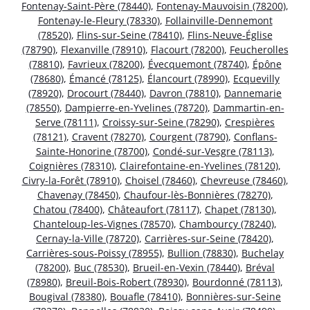
Fontenay-Saint-Père (78440)
,
Fontenay-Mauvoisin (78200)
,
Fontenay-le-Fleury (78330)
,
Follainville-Dennemont
(78520)
,
Flins-sur-Seine (78410)
,
Flins-Neuve-Église
(78790)
,
Flexanville (78910)
,
Flacourt (78200)
,
Feucherolles
(78810)
,
Favrieux (78200)
,
Évecquemont (78740)
,
Épône
(78680)
,
Émancé (78125)
,
Élancourt (78990)
,
Ecquevilly
(78920)
,
Drocourt (78440)
,
Davron (78810)
,
Dannemarie
(78550)
,
Dampierre-en-Yvelines (78720)
,
Dammartin-en-
Serve (78111)
,
Croissy-sur-Seine (78290)
,
Crespières
(78121)
,
Cravent (78270)
,
Courgent (78790)
,
Conflans-
Sainte-Honorine (78700)
,
Condé-sur-Vesgre (78113)
,
Coignières (78310)
,
Clairefontaine-en-Yvelines (78120)
,
Civry-la-Forêt (78910)
,
Choisel (78460)
,
Chevreuse (78460)
,
Chavenay (78450)
,
Chaufour-lès-Bonnières (78270)
,
Chatou (78400)
,
Châteaufort (78117)
,
Chapet (78130)
,
Chanteloup-les-Vignes (78570)
,
Chambourcy (78240)
,
Cernay-la-Ville (78720)
,
Carrières-sur-Seine (78420)
,
Carrières-sous-Poissy (78955)
,
Bullion (78830)
,
Buchelay
(78200)
,
Buc (78530)
,
Brueil-en-Vexin (78440)
,
Bréval
(78980)
,
Breuil-Bois-Robert (78930)
,
Bourdonné (78113)
,
Bougival (78380)
,
Bouafle (78410)
,
Bonnières-sur-Seine