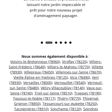
et
laissant notre jardin impeccable et
l
t
prêt pour notre nouveau projet
d'aménagement paysager.
Nous sommes également disponible à
:
Voisins-le-Bretonneux (78960)
,
Viroflay (78220)
,
Villiers-
Saint-Fréderic (78640)
,
Villiers-le-Mahieu (78770)
,
Villette
(78930)
,
Villepreux (78450)
,
Villennes-sur-Seine (78670)
,
Vieille-Église-en-Yvelines (78125)
,
Vicq (78490)
,
Vert
(78930)
,
Versailles (78000)
,
Vernouillet (78540)
,
Verneuil-
sur-Seine (78480)
,
Vélizy-Villacoublay (78140)
,
Vaux-sur-
Seine (78740)
,
Triel-sur-Seine (78510)
,
Trappes (78190)
,
Toussus-le-Noble (78117)
,
Thoiry (78770)
,
Thiverval-
Grignon (78850)
,
Tessancourt-sur-Aubette (78250)
,
Tacoignières (78910)
,
Sonchamp (78120)
,
Soindres