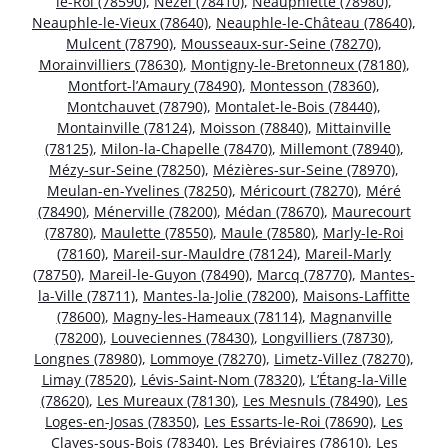
le-Roi (78590)
,
Nézel (78410)
,
Neauphlette (78980)
,
Neauphle-le-Vieux (78640)
,
Neauphle-le-Château (78640)
,
Mulcent (78790)
,
Mousseaux-sur-Seine (78270)
,
Morainvilliers (78630)
,
Montigny-le-Bretonneux (78180)
,
Montfort-l’Amaury (78490)
,
Montesson (78360)
,
Montchauvet (78790)
,
Montalet-le-Bois (78440)
,
Montainville (78124)
,
Moisson (78840)
,
Mittainville
(78125)
,
Milon-la-Chapelle (78470)
,
Millemont (78940)
,
Mézy-sur-Seine (78250)
,
Mézières-sur-Seine (78970)
,
Meulan-en-Yvelines (78250)
,
Méricourt (78270)
,
Méré
(78490)
,
Ménerville (78200)
,
Médan (78670)
,
Maurecourt
(78780)
,
Maulette (78550)
,
Maule (78580)
,
Marly-le-Roi
(78160)
,
Mareil-sur-Mauldre (78124)
,
Mareil-Marly
(78750)
,
Mareil-le-Guyon (78490)
,
Marcq (78770)
,
Mantes-
la-Ville (78711)
,
Mantes-la-Jolie (78200)
,
Maisons-Laffitte
(78600)
,
Magny-les-Hameaux (78114)
,
Magnanville
(78200)
,
Louveciennes (78430)
,
Longvilliers (78730)
,
Longnes (78980)
,
Lommoye (78270)
,
Limetz-Villez (78270)
,
Limay (78520)
,
Lévis-Saint-Nom (78320)
,
L’Étang-la-Ville
(78620)
,
Les Mureaux (78130)
,
Les Mesnuls (78490)
,
Les
Loges-en-Josas (78350)
,
Les Essarts-le-Roi (78690)
,
Les
Clayes-sous-Bois (78340)
,
Les Bréviaires (78610)
,
Les