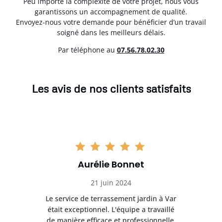
Peu importe la complexité de votre projet, nous vous
garantissons un accompagnement de qualité.
Envoyez-nous votre demande pour bénéficier d’un travail
soigné dans les meilleurs délais.
Par téléphone au
07.56.78.02.30
Les avis de nos clients satisfaits
Aurélie Bonnet
21 juin 2024
à Var
Le service de terrassement jardin à Var
Le s
illé
était exceptionnel. L'équipe a travaillé
éta
lle,
de manière efficace et professionnelle,
de 