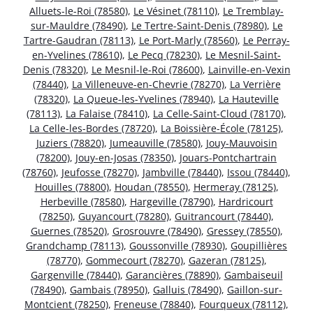
Alluets-le-Roi (78580)
,
Le Vésinet (78110)
,
Le Tremblay-
sur-Mauldre (78490)
,
Le Tertre-Saint-Denis (78980)
,
Le
Tartre-Gaudran (78113)
,
Le Port-Marly (78560)
,
Le Perray-
en-Yvelines (78610)
,
Le Pecq (78230)
,
Le Mesnil-Saint-
Denis (78320)
,
Le Mesnil-le-Roi (78600)
,
Lainville-en-Vexin
(78440)
,
La Villeneuve-en-Chevrie (78270)
,
La Verrière
(78320)
,
La Queue-les-Yvelines (78940)
,
La Hauteville
(78113)
,
La Falaise (78410)
,
La Celle-Saint-Cloud (78170)
,
La Celle-les-Bordes (78720)
,
La Boissière-École (78125)
,
Juziers (78820)
,
Jumeauville (78580)
,
Jouy-Mauvoisin
(78200)
,
Jouy-en-Josas (78350)
,
Jouars-Pontchartrain
(78760)
,
Jeufosse (78270)
,
Jambville (78440)
,
Issou (78440)
,
Houilles (78800)
,
Houdan (78550)
,
Hermeray (78125)
,
Herbeville (78580)
,
Hargeville (78790)
,
Hardricourt
(78250)
,
Guyancourt (78280)
,
Guitrancourt (78440)
,
Guernes (78520)
,
Grosrouvre (78490)
,
Gressey (78550)
,
Grandchamp (78113)
,
Goussonville (78930)
,
Goupillières
(78770)
,
Gommecourt (78270)
,
Gazeran (78125)
,
Gargenville (78440)
,
Garancières (78890)
,
Gambaiseuil
(78490)
,
Gambais (78950)
,
Galluis (78490)
,
Gaillon-sur-
Montcient (78250)
,
Freneuse (78840)
,
Fourqueux (78112)
,