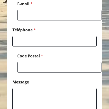
M
E-mail
*
e
s
s
a
g
e
Téléphone
*
*
Code Postal
*
Message