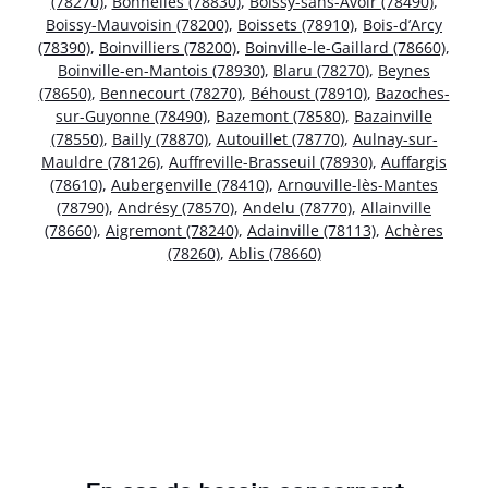
(78270)
,
Bonnelles (78830)
,
Boissy-sans-Avoir (78490)
,
Boissy-Mauvoisin (78200)
,
Boissets (78910)
,
Bois-d’Arcy
(78390)
,
Boinvilliers (78200)
,
Boinville-le-Gaillard (78660)
,
Boinville-en-Mantois (78930)
,
Blaru (78270)
,
Beynes
(78650)
,
Bennecourt (78270)
,
Béhoust (78910)
,
Bazoches-
sur-Guyonne (78490)
,
Bazemont (78580)
,
Bazainville
(78550)
,
Bailly (78870)
,
Autouillet (78770)
,
Aulnay-sur-
Mauldre (78126)
,
Auffreville-Brasseuil (78930)
,
Auffargis
(78610)
,
Aubergenville (78410)
,
Arnouville-lès-Mantes
(78790)
,
Andrésy (78570)
,
Andelu (78770)
,
Allainville
(78660)
,
Aigremont (78240)
,
Adainville (78113)
,
Achères
(78260)
,
Ablis (78660)