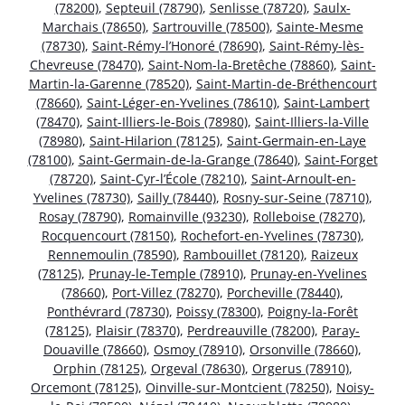
(78200)
,
Septeuil (78790)
,
Senlisse (78720)
,
Saulx-
Marchais (78650)
,
Sartrouville (78500)
,
Sainte-Mesme
(78730)
,
Saint-Rémy-l’Honoré (78690)
,
Saint-Rémy-lès-
Chevreuse (78470)
,
Saint-Nom-la-Bretêche (78860)
,
Saint-
Martin-la-Garenne (78520)
,
Saint-Martin-de-Bréthencourt
(78660)
,
Saint-Léger-en-Yvelines (78610)
,
Saint-Lambert
(78470)
,
Saint-Illiers-le-Bois (78980)
,
Saint-Illiers-la-Ville
(78980)
,
Saint-Hilarion (78125)
,
Saint-Germain-en-Laye
(78100)
,
Saint-Germain-de-la-Grange (78640)
,
Saint-Forget
(78720)
,
Saint-Cyr-l’École (78210)
,
Saint-Arnoult-en-
Yvelines (78730)
,
Sailly (78440)
,
Rosny-sur-Seine (78710)
,
Rosay (78790)
,
Romainville (93230)
,
Rolleboise (78270)
,
Rocquencourt (78150)
,
Rochefort-en-Yvelines (78730)
,
Rennemoulin (78590)
,
Rambouillet (78120)
,
Raizeux
(78125)
,
Prunay-le-Temple (78910)
,
Prunay-en-Yvelines
(78660)
,
Port-Villez (78270)
,
Porcheville (78440)
,
Ponthévrard (78730)
,
Poissy (78300)
,
Poigny-la-Forêt
(78125)
,
Plaisir (78370)
,
Perdreauville (78200)
,
Paray-
Douaville (78660)
,
Osmoy (78910)
,
Orsonville (78660)
,
Orphin (78125)
,
Orgeval (78630)
,
Orgerus (78910)
,
Orcemont (78125)
,
Oinville-sur-Montcient (78250)
,
Noisy-