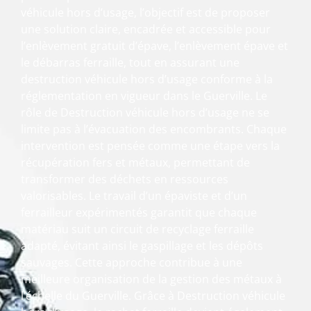
véhicule hors d’usage, l’objectif est de proposer
une solution claire, encadrée et accessible pour
l’enlèvement gratuit d’épave, l’enlèvement épave et
le débarras ferraille, tout en assurant une
destruction véhicule hors d’usage conforme à la
réglementation en vigueur dans le Guerville. Le
rôle de Destruction véhicule hors d’usage ne se
limite pas à l’évacuation des encombrants. Chaque
intervention est pensée comme une étape vers la
récupération fers et métaux, permettant de
transformer des déchets en ressources
valorisables. Le travail d’un épaviste et d’un
ferrailleur expérimentés garantit que chaque
matériau suit un circuit de recyclage ferraille
adapté, évitant ainsi le gaspillage et les dépôts
sauvages. Cette approche contribue à une
meilleure organisation de la gestion des métaux à
l’échelle du Guerville. Grâce à Destruction véhicule