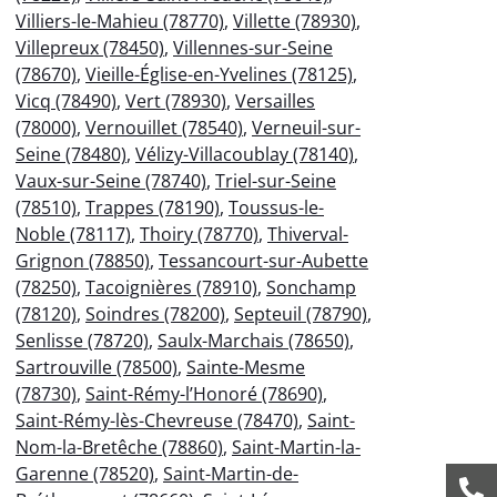
Villiers-le-Mahieu (78770)
,
Villette (78930)
,
Villepreux (78450)
,
Villennes-sur-Seine
(78670)
,
Vieille-Église-en-Yvelines (78125)
,
Vicq (78490)
,
Vert (78930)
,
Versailles
(78000)
,
Vernouillet (78540)
,
Verneuil-sur-
Seine (78480)
,
Vélizy-Villacoublay (78140)
,
Vaux-sur-Seine (78740)
,
Triel-sur-Seine
(78510)
,
Trappes (78190)
,
Toussus-le-
Noble (78117)
,
Thoiry (78770)
,
Thiverval-
Grignon (78850)
,
Tessancourt-sur-Aubette
(78250)
,
Tacoignières (78910)
,
Sonchamp
(78120)
,
Soindres (78200)
,
Septeuil (78790)
,
Senlisse (78720)
,
Saulx-Marchais (78650)
,
Sartrouville (78500)
,
Sainte-Mesme
(78730)
,
Saint-Rémy-l’Honoré (78690)
,
Saint-Rémy-lès-Chevreuse (78470)
,
Saint-
Nom-la-Bretêche (78860)
,
Saint-Martin-la-
Garenne (78520)
,
Saint-Martin-de-