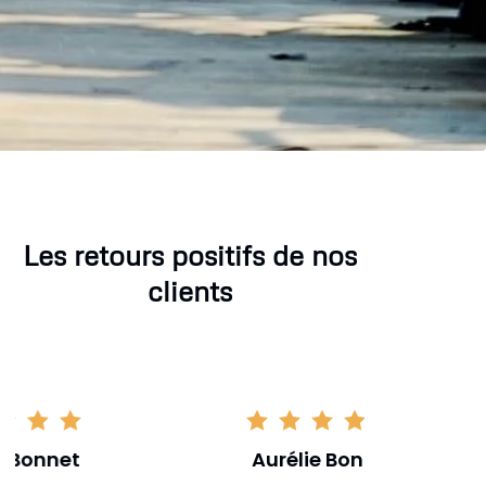
Les retours positifs de nos
clients
Aurélie Bonnet
Aurél