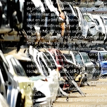
professionnels. À travers Destruction véhicule
de proposer une solution claire, encadrée et
l’enlèvement gratuit d’épave, l’enlèvement ép
tout en assurant une destruction véhicule h
réglementation en vigueur dans le Bougival. 
véhicule hors d’usage ne se limite pas à l’é
Chaque intervention est pensée comme une 
fers et métaux, permettant de transformer 
valorisables. Le travail d’un épaviste et d’un
garantit que chaque matériau suit un circuit 
adapté, évitant ainsi le gaspillage et les dé
contribue à une meilleure organisation de l
l’échelle du Bougival. Grâce à Destruction vé
rachat ferraille devient également une oppor
offrant une alternative responsable à l’aban
En s’appuyant sur une connaissance fine du t
véhicule hors d’usage à Bougival accompagn
pragmatisme et efficacité. Cette vision glo
besoins immédiats tout en participant acti