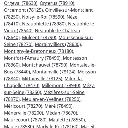
Orgeval (78630)
,
Orgerus (78910)
,
Orcemont (78125)
,
Oinville-sur-Montcient
(78250)
,
Noisy-le-Roi (78590)
,
Nézel
(78410)
,
Neauphlette (78980)
,
Neauphle-le-
Vieux (78640)
,
Neauphle-le-Château
(78640)
,
Mulcent (78790)
,
Mousseaux-sur-
Seine (78270)
,
Morainvilliers (78630)
,
Montigny-le-Bretonneux (78180)
,
Montfort-l’Amaury (78490)
,
Montesson
(78360)
,
Montchauvet (78790)
,
Montalet-le-
Bois (78440)
,
Montainville (78124)
,
Moisson
(78840)
,
Mittainville (78125)
,
Milon-la-
Chapelle (78470)
,
Millemont (78940)
,
Mézy-
sur-Seine (78250)
,
Mézières-sur-Seine
(78970)
,
Meulan-en-Yvelines (78250)
,
Méricourt (78270)
,
Méré (78490)
,
Ménerville (78200)
,
Médan (78670)
,
Maurecourt (78780)
,
Maulette (78550)
,
Maule (78580)
,
Marly-le-Roi (78160)
,
Mareil-