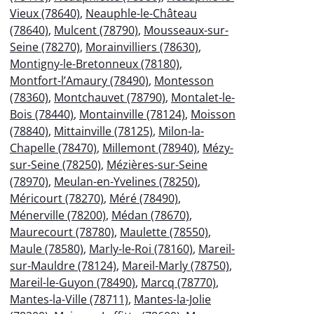
Vieux (78640)
,
Neauphle-le-Château
(78640)
,
Mulcent (78790)
,
Mousseaux-sur-
Seine (78270)
,
Morainvilliers (78630)
,
Montigny-le-Bretonneux (78180)
,
Montfort-l’Amaury (78490)
,
Montesson
(78360)
,
Montchauvet (78790)
,
Montalet-le-
Bois (78440)
,
Montainville (78124)
,
Moisson
(78840)
,
Mittainville (78125)
,
Milon-la-
Chapelle (78470)
,
Millemont (78940)
,
Mézy-
sur-Seine (78250)
,
Mézières-sur-Seine
(78970)
,
Meulan-en-Yvelines (78250)
,
Méricourt (78270)
,
Méré (78490)
,
Ménerville (78200)
,
Médan (78670)
,
Maurecourt (78780)
,
Maulette (78550)
,
Maule (78580)
,
Marly-le-Roi (78160)
,
Mareil-
sur-Mauldre (78124)
,
Mareil-Marly (78750)
,
Mareil-le-Guyon (78490)
,
Marcq (78770)
,
Mantes-la-Ville (78711)
,
Mantes-la-Jolie