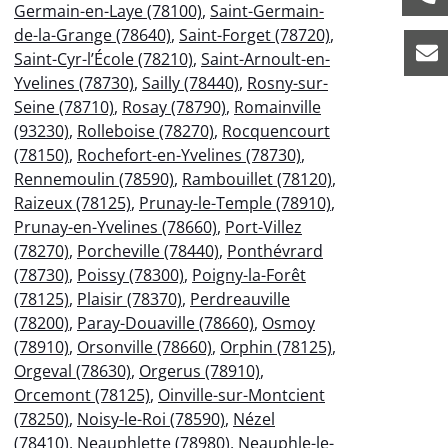
Germain-en-Laye (78100)
,
Saint-Germain-
de-la-Grange (78640)
,
Saint-Forget (78720)
,
Saint-Cyr-l’École (78210)
,
Saint-Arnoult-en-
Yvelines (78730)
,
Sailly (78440)
,
Rosny-sur-
Seine (78710)
,
Rosay (78790)
,
Romainville
(93230)
,
Rolleboise (78270)
,
Rocquencourt
(78150)
,
Rochefort-en-Yvelines (78730)
,
Rennemoulin (78590)
,
Rambouillet (78120)
,
Raizeux (78125)
,
Prunay-le-Temple (78910)
,
Prunay-en-Yvelines (78660)
,
Port-Villez
(78270)
,
Porcheville (78440)
,
Ponthévrard
(78730)
,
Poissy (78300)
,
Poigny-la-Forêt
(78125)
,
Plaisir (78370)
,
Perdreauville
(78200)
,
Paray-Douaville (78660)
,
Osmoy
(78910)
,
Orsonville (78660)
,
Orphin (78125)
,
Orgeval (78630)
,
Orgerus (78910)
,
Orcemont (78125)
,
Oinville-sur-Montcient
(78250)
,
Noisy-le-Roi (78590)
,
Nézel
(78410)
,
Neauphlette (78980)
,
Neauphle-le-