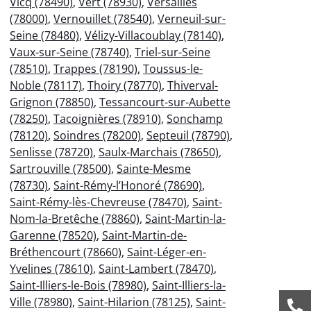
Vicq (78490)
,
Vert (78930)
,
Versailles
(78000)
,
Vernouillet (78540)
,
Verneuil-sur-
Seine (78480)
,
Vélizy-Villacoublay (78140)
,
Vaux-sur-Seine (78740)
,
Triel-sur-Seine
(78510)
,
Trappes (78190)
,
Toussus-le-
Noble (78117)
,
Thoiry (78770)
,
Thiverval-
Grignon (78850)
,
Tessancourt-sur-Aubette
(78250)
,
Tacoignières (78910)
,
Sonchamp
(78120)
,
Soindres (78200)
,
Septeuil (78790)
,
Senlisse (78720)
,
Saulx-Marchais (78650)
,
Sartrouville (78500)
,
Sainte-Mesme
(78730)
,
Saint-Rémy-l’Honoré (78690)
,
Saint-Rémy-lès-Chevreuse (78470)
,
Saint-
Nom-la-Bretêche (78860)
,
Saint-Martin-la-
Garenne (78520)
,
Saint-Martin-de-
Bréthencourt (78660)
,
Saint-Léger-en-
Yvelines (78610)
,
Saint-Lambert (78470)
,
Saint-Illiers-le-Bois (78980)
,
Saint-Illiers-la-
Ville (78980)
,
Saint-Hilarion (78125)
,
Saint-