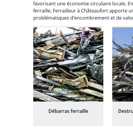
except
favorisant une économie circulaire locale. En
travaill
ferraille, Ferrailleur à Châteaufort apporte 
et prof
problématiques d’encombrement et de valori
notre j
prêt p
proj
Débarras ferraille
Destru