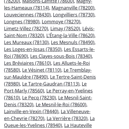
(78200)
,
Maisons-Laffitte (78600)
,
Magny-
les-Hameaux (78114)
,
Magnanville (78200)
,
Louveciennes (78430)
,
Longvilliers (78730)
,
Longnes (78980)
,
Lommoye (78270)
,
Limetz-Villez (78270)
,
Limay (78520)
,
Lévis-
Saint-Nom (78320)
,
L’Étang-la-Ville (78620)
,
Les Mureaux (78130)
,
Les Mesnuls (78490)
,
Les Loges-en-Josas (78350)
,
Les Essarts-le-
Roi (78690)
,
Les Clayes-sous-Bois (78340)
,
Les Bréviaires (78610)
,
Les Alluets-le-Roi
(78580)
,
Le Vésinet (78110)
,
Le Tremblay-
sur-Mauldre (78490)
,
Le Tertre-Saint-Denis
(78980)
,
Le Tartre-Gaudran (78113)
,
Le
Port-Marly (78560)
,
Le Perray-en-Yvelines
(78610)
,
Le Pecq (78230)
,
Le Mesnil-Saint-
Denis (78320)
,
Le Mesnil-le-Roi (78600)
,
Lainville-en-Vexin (78440)
,
La Villeneuve-
en-Chevrie (78270)
,
La Verrière (78320)
,
La
Queue-les-Yvelines (78940)
,
La Hauteville