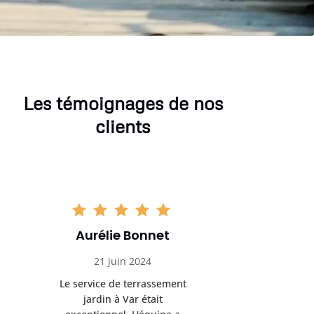
Les témoignages de nos
clients
Aurélie Bonnet
Aurél
21 juin 2024
21 
Le service de terrassement
Le service
jardin à Var était
jardi