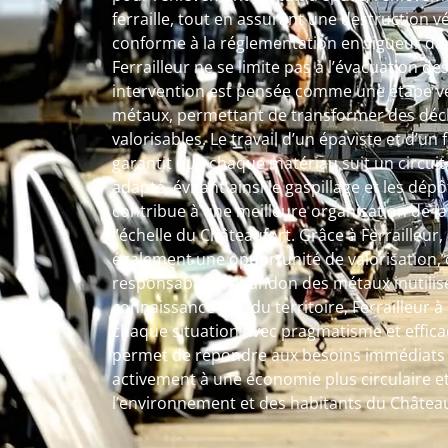
ferraille, tout en assurant une destruction v
conforme à la réglementation en vigueur dan
Ferrailleur ne se limite pas à l’évacuation 
intervention est pensée comme une étape ver
métaux, permettant de transformer des déc
valorisables. Le travail d’un épaviste et d’un
garantit que chaque matériau suit un circuit 
adapté, évitant ainsi le gaspillage et les dé
contribue à une meilleure organisation de l
l’échelle du Châteaufort. Grâce à Ferrailleur, 
également une opportunité de valorisation, o
responsable à l’abandon des métaux inutilis
connaissance fine du territoire, Ferrailleu
chaque situation avec pragmatisme et efficac
permet de répondre aux besoins immédiats t
activement à une économie plus circulaire et
l’environnement et des habitants du Château