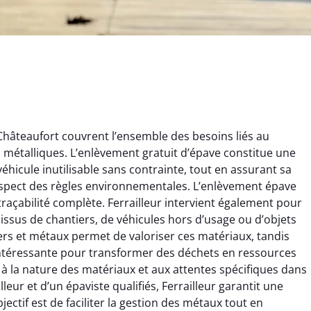
Châteaufort couvrent l’ensemble des besoins liés au
ts métalliques. L’enlèvement gratuit d’épave constitue une
éhicule inutilisable sans contrainte, tout en assurant sa
espect des règles environnementales. L’enlèvement épave
 traçabilité complète. Ferrailleur intervient également pour
x issus de chantiers, de véhicules hors d’usage ou d’objets
rélie Bonnet
Aurélie Bonnet
rs et métaux permet de valoriser ces matériaux, tandis
e intéressante pour transformer des déchets en ressources
21 juin 2024
21 juin 2024
 à la nature des matériaux et aux attentes spécifiques dans
ice de terrassement
Le service de terrassement
lleur et d’un épaviste qualifiés, Ferrailleur garantit une
rdin à Var était
jardin à Var était
ectif est de faciliter la gestion des métaux tout en