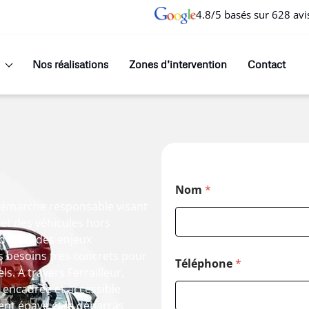
4.8/5 basés sur 628 avi
Nos réalisations
Zones d’intervention
Contact
Nom
*
e démarche responsable visant
 et des véhicules hors
d’hui à des enjeux
 besoins très concrets pour
Téléphone
*
s. À travers Ferrailleur,
, encadrée et accessible
ent épave et le débarras