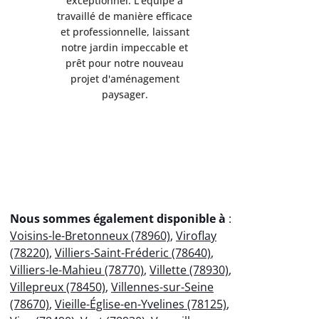
exceptionnel. L'équipe a
exception
travaillé de manière efficace
travaillé d
et professionnelle, laissant
et professi
notre jardin impeccable et
notre jard
prêt pour notre nouveau
prêt pou
projet d'aménagement
projet 
paysager.
p
Nous sommes également disponible à
:
Voisins-le-Bretonneux (78960)
,
Viroflay
(78220)
,
Villiers-Saint-Fréderic (78640)
,
Villiers-le-Mahieu (78770)
,
Villette (78930)
,
Villepreux (78450)
,
Villennes-sur-Seine
(78670)
,
Vieille-Église-en-Yvelines (78125)
,