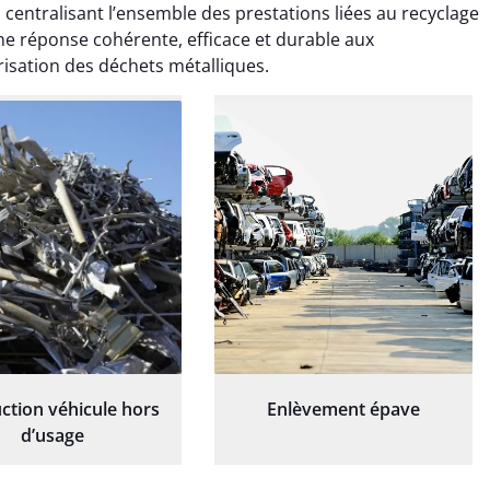
ionnel. L'équipe a
exceptionnel. L'équipe a
 centralisant l’ensemble des prestations liées au recyclage
é de manière efficace
travaillé de manière efficace
une réponse cohérente, efficace et durable aux
essionnelle, laissant
et professionnelle, laissant
sation des déchets métalliques.
ardin impeccable et
notre jardin impeccable et
our notre nouveau
prêt pour notre nouveau
et d'aménagement
projet d'aménagement
paysager.
paysager.
ction véhicule hors
Enlèvement épave
d’usage