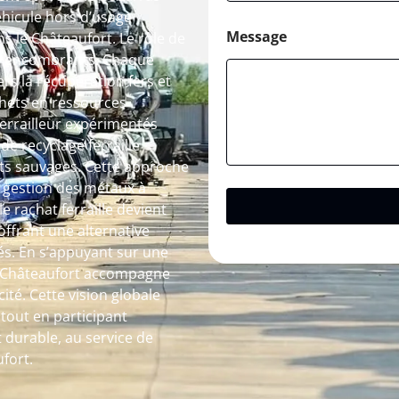
éhicule hors d’usage
Message
s le Châteaufort. Le rôle de
des encombrants. Chaque
s la récupération fers et
hets en ressources
 ferrailleur expérimentés
de recyclage ferraille
pôts sauvages. Cette approche
a gestion des métaux à
le rachat ferraille devient
ffrant une alternative
és. En s’appuyant sur une
r à Châteaufort accompagne
ité. Cette vision globale
out en participant
 durable, au service de
fort.