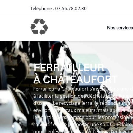
Téléphone :
07.56.78.02.30
Nos services
FERRAILLEUR
À CHÂTEAUFORT
Ferrailleur à Châteaufort s’inscrit dans un
à faciliter la gestion des déchets métalliques
d’usage. Le recyclage ferraille répond aujour
environnementaux majeurs, mais aussi à des
les particuliers comme pour les professionnel
l’objectif est de proposer une solution claire
pour l’enlèvement gratuit d’épave, l’enlèvem